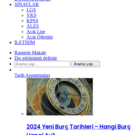
SINAVLAR
LGS
YKS
KPSS
ALES
Açık Lise
Açık Öğretim
İLETIŞIM
Rastgele Makale
Dış görünümü değiştir
Arama yap ...
Tarih Araştırmaları
2024 Yeni Burç Tarihleri – Hangi Burç