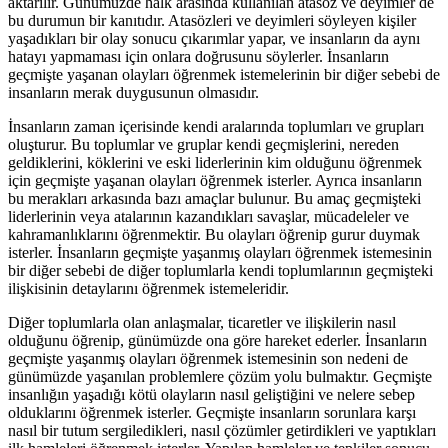
aktarılır. Günümüzde halk arasında kullanılan atasöz ve deyimler de
bu durumun bir kanıtıdır. Atasözleri ve deyimleri söyleyen kişiler
yaşadıkları bir olay sonucu çıkarımlar yapar, ve insanların da aynı
hatayı yapmaması için onlara doğrusunu söylerler. İnsanların
geçmişte yaşanan olayları öğrenmek istemelerinin bir diğer sebebi de
insanların merak duygusunun olmasıdır.
İnsanların zaman içerisinde kendi aralarında toplumları ve grupları
oluşturur. Bu toplumlar ve gruplar kendi geçmişlerini, nereden
geldiklerini, köklerini ve eski liderlerinin kim olduğunu öğrenmek
için geçmişte yaşanan olayları öğrenmek isterler. Ayrıca insanların
bu merakları arkasında bazı amaçlar bulunur. Bu amaç geçmişteki
liderlerinin veya atalarının kazandıkları savaşlar, mücadeleler ve
kahramanlıklarını öğrenmektir. Bu olayları öğrenip gurur duymak
isterler. İnsanların geçmişte yaşanmış olayları öğrenmek istemesinin
bir diğer sebebi de diğer toplumlarla kendi toplumlarının geçmişteki
ilişkisinin detaylarını öğrenmek istemeleridir.
Diğer toplumlarla olan anlaşmalar, ticaretler ve ilişkilerin nasıl
olduğunu öğrenip, günümüzde ona göre hareket ederler. İnsanların
geçmişte yaşanmış olayları öğrenmek istemesinin son nedeni de
günümüzde yaşanılan problemlere çözüm yolu bulmaktır. Geçmişte
insanlığın yaşadığı kötü olayların nasıl geliştiğini ve nelere sebep
olduklarını öğrenmek isterler. Geçmişte insanların sorunlara karşı
nasıl bir tutum sergiledikleri, nasıl çözümler getirdikleri ve yaptıkları