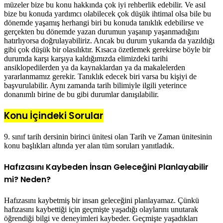
müzeler bize bu konu hakkında çok iyi rehberlik edebilir. Ve asıl
bize bu konuda yardımcı olabilecek çok düşük ihtimal olsa bile bu
dönemde yaşamış herhangi biri bu konuda tanıklık edebilirse ve
gerçekten bu dönemde yazan durumun yaşanıp yaşanmadığını
hatırlıyorsa doğrulayabiliriz. Ancak bu durum yukarıda da yazıldığı
gibi çok düşük bir olasılıktır. Kısaca özetlemek gerekirse böyle bir
durumda karşı karşıya kaldığımızda elimizdeki tarihi
ansiklopedilerden ya da kaynaklardan ya da makalelerden
yararlanmamız gerekir. Tanıklık edecek biri varsa bu kişiyi de
başvurulabilir. Aynı zamanda tarih bilimiyle ilgili yeterince
donanımlı birine de bu gibi durumlar danışılabilir.
Konu İçindeki Sorular
9. sınıf tarih dersinin birinci ünitesi olan Tarih ve Zaman ünitesinin
konu başlıkları altında yer alan tüm soruları yanıtladık.
Hafızasını Kaybeden İnsan Geleceğini Planlayabilir
mi? Neden?
Hafızasını kaybetmiş bir insan geleceğini planlayamaz. Çünkü
hafızasını kaybettiği için geçmişte yaşadığı olaylarını unutarak
öğrendiği bilgi ve deneyimleri kaybeder. Geçmişte yaşadıkları