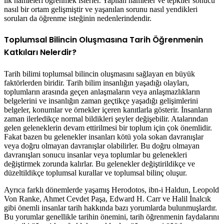
ilk hamleleri öğrenmek isterler. Yapılan hamleler ve tepkiler sonucu
nasıl bir ortam gelişmiştir ve yaşanılan sorunu nasıl yendikleri
soruları da öğrenme isteğinin nedenlerindendir.
Toplumsal Bilincin Oluşmasına Tarih Öğrenmenin
Katkıları Nelerdir?
Tarih bilimi toplumsal bilincin oluşmasını sağlayan en büyük
faktörlerden biridir. Tarih bilim insanlığın yaşadığı olayları,
toplumların arasında geçen anlaşmaların veya anlaşmazlıkların
belgelerini ve insanlığın zaman geçtikçe yaşadığı gelişimlerini
belgeler, konumlar ve örnekler içeren kanıtlarla gösterir. İnsanların
zaman ilerledikçe normal bildikleri şeyler değişebilir. Atalarından
gelen geleneklerin devam ettirilmesi bir toplum için çok önemlidir.
Fakat bazen bu gelenekler insanları kötü yola sokan davranışlar
veya doğru olmayan davranışlar olabilirler. Bu doğru olmayan
davranışları sonucu insanlar veya toplumlar bu gelenekleri
değiştirmek zorunda kalırlar. Bu gelenekler değiştirildikçe ve
düzeltildikçe toplumsal kurallar ve toplumsal bilinç oluşur.
Ayrıca farklı dönemlerde yaşamış Herodotos, ibn-i Haldun, Leopold
Von Ranke, Ahmet Cevdet Paşa, Edward H. Carr ve Halil İnalcık
gibi önemli insanlar tarih hakkında bazı yorumlarda bulunmuşlardır.
Bu yorumlar genellikle tarihin önemini, tarih öğrenmenin faydalarını