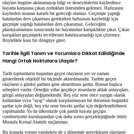
olayları bugüne aktaramayıp bilgi ve deneyimlerini kaybedince
hayatta karşısına çıkan zorlukları üstesinden gelemez. Hafızasını
kaybeden insanın kararlı bir geleceği olamaz. Geçmişte yaptığı
hatalardan ders çıkarması gerekirken hafızasını kaybettiği için
geçmişte yaptığı hatalardan ders çıkaramaz. Geleceğini
planlayamaması sonucunda ise hayatından karışıklıklar çıkar. Çıkan
karışıkları geçmişteki tecrübesini hatırlayamadığı için çözemez.
Böylelikle kısır bir döngüye girer.
Tarihle İlgili Tanım ve Yorumlara Dikkat Edildiğinde
Hangi Ortak Noktalara Ulaşılır?
Tarih toplumların başından geçen olayların yer ve zaman
gösterilerek objektif bir biçimde aktarılmasıdır. Tarihte geçen
olayların o günkü şartlara göre aktarılması şarttır. Bunun başlıca
sebepleri vardır. Örneğin yıllar geçtikçe insanların ahlak anlayışları,
görgü anlayışları değişmektedir. Beş yüz sene önce yaygın olarak
kullanılan veya “ayıp” olarak karşılanmayan bir durumun bugünkü
şartlar için değil, beş yüz sene önceki şartlar için değerlendirilmesi
yapılmalıdır. Ya da ülkemizde çok partili hayata geçişin
cumhuriyetin kuruluşundan çok daha sonra gerçekleştiğinde ötürü
Mustafa Kemal Atatürk suçlanmaz.
Bu konuda yorum yapılırken de o dönemde gerçekleşen olayların