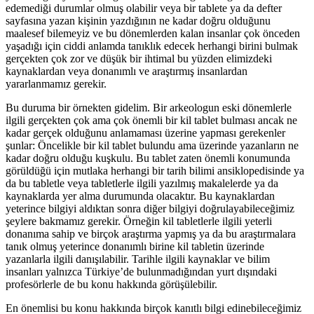
edemediği durumlar olmuş olabilir veya bir tablete ya da defter
sayfasına yazan kişinin yazdığının ne kadar doğru olduğunu
maalesef bilemeyiz ve bu dönemlerden kalan insanlar çok önceden
yaşadığı için ciddi anlamda tanıklık edecek herhangi birini bulmak
gerçekten çok zor ve düşük bir ihtimal bu yüzden elimizdeki
kaynaklardan veya donanımlı ve araştırmış insanlardan
yararlanmamız gerekir.
Bu duruma bir örnekten gidelim. Bir arkeologun eski dönemlerle
ilgili gerçekten çok ama çok önemli bir kil tablet bulması ancak ne
kadar gerçek olduğunu anlamaması üzerine yapması gerekenler
şunlar: Öncelikle bir kil tablet bulundu ama üzerinde yazanların ne
kadar doğru olduğu kuşkulu. Bu tablet zaten önemli konumunda
görüldüğü için mutlaka herhangi bir tarih bilimi ansiklopedisinde ya
da bu tabletle veya tabletlerle ilgili yazılmış makalelerde ya da
kaynaklarda yer alma durumunda olacaktır. Bu kaynaklardan
yeterince bilgiyi aldıktan sonra diğer bilgiyi doğrulayabileceğimiz
şeylere bakmamız gerekir. Örneğin kil tabletlerle ilgili yeterli
donanıma sahip ve birçok araştırma yapmış ya da bu araştırmalara
tanık olmuş yeterince donanımlı birine kil tabletin üzerinde
yazanlarla ilgili danışılabilir. Tarihle ilgili kaynaklar ve bilim
insanları yalnızca Türkiye’de bulunmadığından yurt dışındaki
profesörlerle de bu konu hakkında görüşülebilir.
En önemlisi bu konu hakkında birçok kanıtlı bilgi edinebileceğimiz