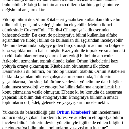
bulunabilir. Filoloji biliminin amacı dillerin tarihini, gelişimini ve
değişimini araştırmaktır.
Filoloji bilimi de Orhun Kitabeleri yazılırken kullanılan dili ve bu
dilin tarihi, gelişimi ve değişimini inceleyebilir. Metnin ikinci
cümlesinde Cuveynî’nin “Tarih-i Cihangüşa” adlı eserinden
bahsetmektedir. Bu eseri de paleografya bilimi kullanılan alfabe
açısından ve filoloji bilimi de kullanılan dil aşçısından inceleyebilir.
Metnin devamında bölgeye giden birçok araştırmacının bu bölgede
kazı yaptıklarından bahsetmiştir. Kazı yolu ile toprak ve su altındaki
maddi kalıntıları ortaya çıkarmak arkeoloji biliminin amacıdır.
Arkeoloji uzmanları toprak altında kalan Orhun kitabelerini kazı
yoluyla ortaya çıkarmıştır. Kitabelerin okunuşunu ilk çözen
Danimarkalı dil bilimci, bir filoloji uzmanı olabilir. Orhun Kitabeleri
hakkında yapılan bilimsel çalışmaların sonucunda; Türklerin
yaşantılarına, töresine, kültürüne ve devlet yönetimine dair bilgiler
bulunması sosyoloji ve etnografya bilim dallarına araştırılacak bir
konu çıkmasına vesile olmuştur. Elbette ki bu konuda da araştırma
yapacak ilk bilim dalı etnografyadır. Etnografya biliminin amacı
toplumların örf, âdet, gelenek ve yaşayışlarını incelemektir.
Yukarıda da bahsedildiği gibi
Orhun Kitabeleri
‘nin incelenmesi
sonucu ortaya çıkan Türklerin töresi ve adetlerini etnografya bilimi
inceleyebilir. Türklerin devlet yönetimiyle ilgili elde edilen bilgileri
de etnografya biliminin “toplumların yaşayışlarını inceme”