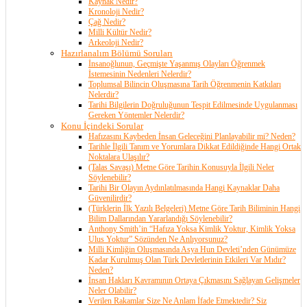
Kaynak Nedir?
Kronoloji Nedir?
Çağ Nedir?
Milli Kültür Nedir?
Arkeoloji Nedir?
Hazırlanalım Bölümü Soruları
İnsanoğlunun, Geçmişte Yaşanmış Olayları Öğrenmek
İstemesinin Nedenleri Nelerdir?
Toplumsal Bilincin Oluşmasına Tarih Öğrenmenin Katkıları
Nelerdir?
Tarihi Bilgilerin Doğruluğunun Tespit Edilmesinde Uygulanması
Gereken Yöntemler Nelerdir?
Konu İçindeki Sorular
Hafızasını Kaybeden İnsan Geleceğini Planlayabilir mi? Neden?
Tarihle İlgili Tanım ve Yorumlara Dikkat Edildiğinde Hangi Ortak
Noktalara Ulaşılır?
(Talas Savaşı) Metne Göre Tarihin Konusuyla İlgili Neler
Söylenebilir?
Tarihi Bir Olayın Aydınlatılmasında Hangi Kaynaklar Daha
Güvenilirdir?
(Türklerin İlk Yazılı Belgeleri) Metne Göre Tarih Biliminin Hangi
Bilim Dallarından Yararlandığı Söylenebilir?
Anthony Smith’in “Hafıza Yoksa Kimlik Yoktur, Kimlik Yoksa
Ulus Yoktur” Sözünden Ne Anlıyorsunuz?
Milli Kimliğin Oluşmasında Asya Hun Devleti’nden Günümüze
Kadar Kurulmuş Olan Türk Devletlerinin Etkileri Var Mıdır?
Neden?
İnsan Hakları Kavramının Ortaya Çıkmasını Sağlayan Gelişmeler
Neler Olabilir?
Verilen Rakamlar Size Ne Anlam İfade Etmektedir? Siz