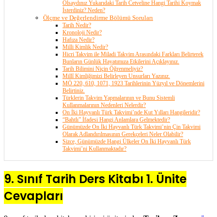
Olsaydınız Yukarıdaki Tarih Cetveline Hangi Tarihi Koymak
İsterdiniz? Neden?
Ölçme ve Değerlendirme Bölümü Soruları
Tarih Nedir?
Kronoloji Nedir?
Hafıza Nedir?
Milli Kimlik Nedir?
Hicri Takvim ile Miladi Takvim Arasındaki Farkları Belirterek
Bunların Günlük Hayatımıza Etkilerini Açıklayınız.
Tarih Bilimini Niçin Öğrenmeliyiz?
Millî Kimliğimizi Belirleyen Unsurları Yazınız.
MÖ 220, 610, 1071, 1923 Tarihlerinin Yüzyıl ve Dönemlerini
Belirtiniz.
Türklerin Takvim Yapmalarının ve Bunu Sistemli
Kullanmalarının Nedenleri Nelerdir?
On İki Hayvanlı Türk Takvimi’nde Kut Yılları Hangileridir?
“Bahtlı” İfadesi Hangi Anlamlara Gelmektedir?
Günümüzde On İki Hayvanlı Türk Takvimi’nin Çin Takvimi
Olarak Adlandırılmasının Gerekçeleri Neler Olabilir?
Sizce, Günümüzde Hangi Ülkeler On İki Hayvanlı Türk
Takvimi’ni Kullanmaktadır?
9. Sınıf Tarih Ders Kitabı 1. Ünite
Cevapları