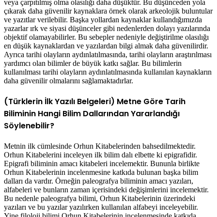
veya çarpıtılmış olma olasılığı daha düşüktür. Bu düşünceden yola
çıkarak daha güvenilir kaynaklara örnek olarak arkeolojik buluntular
ve yazıtlar verilebilir. Başka yollardan kaynaklar kullandığımızda
yazarlar ırk ve siyasi düşünceler gibi nedenlerden dolayı yazılarında
objektif olamayabilirler. Bu sebepler nedeniyle değiştirilme olasılığı
en düşük kaynaklardan ve yazılardan bilgi almak daha güvenilirdir.
Ayrıca tarihi olayların aydınlatılmasında, tarihi olayların araştırılması
yardımcı olan bilimler de büyük katkı sağlar. Bu bilimlerin
kullanılması tarihi olayların aydınlatılmasında kullanılan kaynakların
daha güvenilir olmalarını sağlamaktadırlar.
(Türklerin İlk Yazılı Belgeleri) Metne Göre Tarih
Biliminin Hangi Bilim Dallarından Yararlandığı
Söylenebilir?
Metnin ilk cümlesinde Orhun Kitabelerinden bahsedilmektedir.
Orhun Kitabelerini inceleyen ilk bilim dalı elbette ki epigrafidir.
Epigrafi biliminin amacı kitabeleri incelemektir. Bununla birlikte
Orhun Kitabelerinin incelenmesine katkıda bulunan başka bilim
dalları da vardır. Örneğin paleografya biliminin amacı yazıları,
alfabeleri ve bunların zaman içerisindeki değişimlerini incelemektir.
Bu nedenle paleografya bilimi, Orhun Kitabelerinin üzerindeki
yazıları ve bu yazılar yazılırken kullanılan alfabeyi inceleyebilir.
Yine filoloji bilimi Orhun Kitabelerinin incelenmesinde katkıda