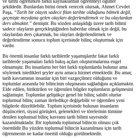
ve tarihi öğrenirken farklı kaynaklardan öğrenmeyi öğütler
şekildedir. Bunlardan birini örnek verecek olursak, Ahmet Cevdet
Paşa,
“Tarih bir olayın sadece filan tarihte olduğunu bilmek değil,
geçmişte meydana gelen olayları değerlendirmek ve bu olaylardan
ders almaktır.”
demiştir. Bu sözden anlaşıldığı üzere tarih bilimi
sadece olayların gerçekleştiğinden haberdar olmak için değil, bu
olaylardan ders çıkarmak, bu olayları değerlendirmek ve
değerlendirme sonucu toplum içerisinde bilinç oluşturmak için
vardır.
Bu önemli insanlar farklı tarihlerde yaşamışlardır fakat farklı
tarihlerde yaşamaları farklı bakış açıları oluşturmalarına engel
olmamıştır. Bu insanların her biri farklı toplumlarda bulunur ama
söylemek istedikleri şeyler aynı amaca hizmet etmektedir. Bu amaç
tarih kavramının insanlar için biri vazgeçilmez olduğunu ve
toplumlar arasında bir bilincinin oluşmasını sağladığını açıklamaktır.
Elde edilen, biriktirilen ve öğrenilen bilgiler toplumların gelişmesini
sağlamıştır. Toplumlar geliştikçe genel bir bilinç sahibi olurlar
toplumsal bilinç zaman ilerledikçe değişebilir ve öğrenilen yeni
bilgilerle düzeltilebilir. Toplum içerisinde bulunan insanların
düşünceleri, siyasi görüşleri, gelenekleri ve törelerinin tümüne
denilen toplumsal bilinç kavramı tarih bilimi sayesinde
kazanılmaktadır. Bir toplumda toplumsal bilincin olması çok
önemlidir Bu yüzden toplumsal bilincin kazanılması için tarih
öğrenmenin ne kadar önemli olduğu görülmektedir.