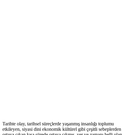
Tarihte olay, tarihsel süreçlerde yaşanmış insanlığı toplumu
etkileyen, siyasi dini ekonomik kültürel gibi çeşitli sebeplerden
ortaya çıkan kısa sürede ortaya çıkmış, yer ve zamanı belli olan,