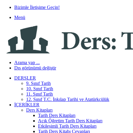
Bizimle İletişime Geçin!
Menü
Arama yap ...
Dış görünümü değiştir
DERSLER
9. Sınıf Tarih
10. Sınıf Tarih
11. Sınıf Tarih
12. Sınıf T.C. İnkılap Tarihi ve Atatürkçülük
İÇERIKLER
Ders Kitapları
Tarih Ders Kitapları
Açık Öğretim Tarih Ders Kitapları
Etkileşimli Tarih Ders Kitapları
Tarih Ders Kitabı Cevapları