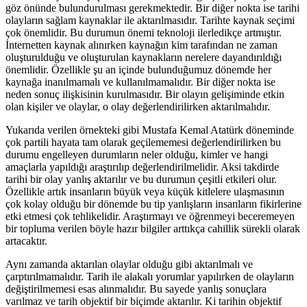
göz önünde bulundurulması gerekmektedir. Bir diğer nokta ise tarihi
olayların sağlam kaynaklar ile aktarılmasıdır. Tarihte kaynak seçimi
çok önemlidir. Bu durumun önemi teknoloji ilerledikçe artmıştır.
İnternetten kaynak alınırken kaynağın kim tarafından ne zaman
oluşturulduğu ve oluşturulan kaynakların nerelere dayandırıldığı
önemlidir. Özellikle şu an içinde bulunduğumuz dönemde her
kaynağa inanılmamalı ve kullanılmamalıdır. Bir diğer nokta ise
neden sonuç ilişkisinin kurulmasıdır. Bir olayın gelişiminde etkin
olan kişiler ve olaylar, o olay değerlendirilirken aktarılmalıdır.
Yukarıda verilen örnekteki gibi Mustafa Kemal Atatürk döneminde
çok partili hayata tam olarak geçilememesi değerlendirilirken bu
durumu engelleyen durumların neler olduğu, kimler ve hangi
amaçlarla yapıldığı araştırılıp değerlendirilmelidir. Aksi takdirde
tarihi bir olay yanlış aktarılır ve bu durumun çeşitli etkileri olur.
Özellikle artık insanların büyük veya küçük kitlelere ulaşmasının
çok kolay olduğu bir dönemde bu tip yanlışların insanların fikirlerine
etki etmesi çok tehlikelidir. Araştırmayı ve öğrenmeyi beceremeyen
bir topluma verilen böyle hazır bilgiler arttıkça cahillik sürekli olarak
artacaktır.
Aynı zamanda aktarılan olaylar olduğu gibi aktarılmalı ve
çarptırılmamalıdır. Tarih ile alakalı yorumlar yapılırken de olayların
değiştirilmemesi esas alınmalıdır. Bu sayede yanlış sonuçlara
varılmaz ve tarih objektif bir biçimde aktarılır. Ki tarihin objektif