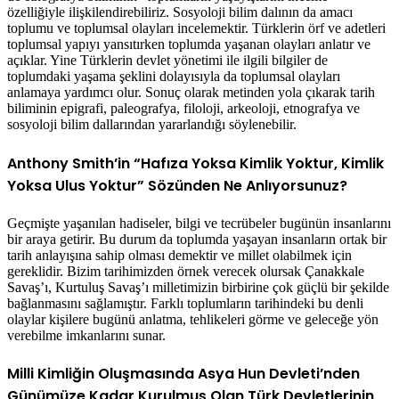
özelliğiyle ilişkilendirebiliriz. Sosyoloji bilim dalının da amacı
toplumu ve toplumsal olayları incelemektir. Türklerin örf ve adetleri
toplumsal yapıyı yansıtırken toplumda yaşanan olayları anlatır ve
açıklar. Yine Türklerin devlet yönetimi ile ilgili bilgiler de
toplumdaki yaşama şeklini dolayısıyla da toplumsal olayları
anlamaya yardımcı olur. Sonuç olarak metinden yola çıkarak tarih
biliminin epigrafi, paleografya, filoloji, arkeoloji, etnografya ve
sosyoloji bilim dallarından yararlandığı söylenebilir.
Anthony Smith’in “Hafıza Yoksa Kimlik Yoktur, Kimlik
Yoksa Ulus Yoktur” Sözünden Ne Anlıyorsunuz?
Geçmişte yaşanılan hadiseler, bilgi ve tecrübeler bugünün insanlarını
bir araya getirir. Bu durum da toplumda yaşayan insanların ortak bir
tarih anlayışına sahip olması demektir ve millet olabilmek için
gereklidir. Bizim tarihimizden örnek verecek olursak Çanakkale
Savaş’ı, Kurtuluş Savaş’ı milletimizin birbirine çok güçlü bir şekilde
bağlanmasını sağlamıştır. Farklı toplumların tarihindeki bu denli
olaylar kişilere bugünü anlatma, tehlikeleri görme ve geleceğe yön
verebilme imkanlarını sunar.
Milli Kimliğin Oluşmasında Asya Hun Devleti’nden
Günümüze Kadar Kurulmuş Olan Türk Devletlerinin