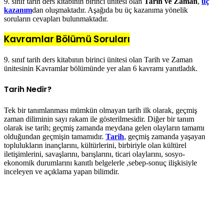
9. sınıf tarih ders kitabının birinci ünitesi olan
Tarih ve Zaman
,
üç
kazanım
dan oluşmaktadır. Aşağıda bu üç kazanıma yönelik
soruların cevapları bulunmaktadır.
Kavramlar Bölümü Soruları
9. sınıf tarih ders kitabının birinci ünitesi olan Tarih ve Zaman
ünitesinin Kavramlar bölümünde yer alan 6 kavramı yanıtladık.
Tarih Nedir?
Tek bir tanımlanması mümkün olmayan tarih ilk olarak, geçmiş
zaman diliminin sayı rakam ile gösterilmesidir. Diğer bir tanım
olarak ise tarih; geçmiş zamanda meydana gelen olayların tamamı
olduğundan geçmişin tamamıdır.
Tarih
, geçmiş zamanda yaşayan
toplulukların inançlarını, kültürlerini, birbiriyle olan kültürel
iletişimlerini, savaşlarını, barışlarını, ticari olaylarını, sosyo-
ekonomik durumlarını kanıtlı belgelerle ,sebep-sonuç ilişkisiyle
inceleyen ve açıklama yapan bilimdir.