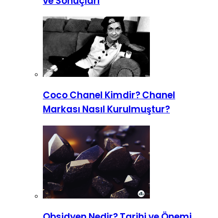
ve Sonuçları
Coco Chanel Kimdir? Chanel
Markası Nasıl Kurulmuştur?
Obsidyen Nedir? Tarihi ve Önemi