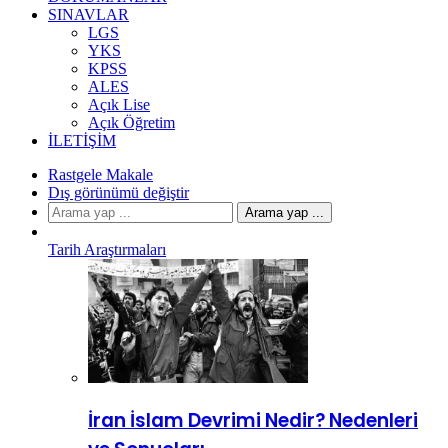
SINAVLAR
LGS
YKS
KPSS
ALES
Açık Lise
Açık Öğretim
İLETIŞIM
Rastgele Makale
Dış görünümü değiştir
Arama yap ...
Tarih Araştırmaları
İran İslam Devrimi Nedir? Nedenleri