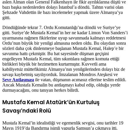
aslen Alman olan General Falkenhayn ile fikir ayrılıklarına düştü ve
bazı başka nedenlerden dolayı İstanbul’a döndü. Tahtın varisi olan
Şehzade Vahdettin ile bazı incelemeler yapmak üzere Almanya’ya
gitti.
Döndüğünde tekrar 7. Ordu Komutanlığı’na döndü ve Suriye’ye
gitti. Suriye’de Mustafa Kemal’in her ne kadar Limon Von Sanders’i
uyarmasına rağmen fikirlerine uyup savunmada kalmayı reddetmesi
Ordu’nun büyük bir yenilgi almasına neden oldu. Bu olaydan sonra
sözleri daha çok dinlenmeye başlanan Mustafa Kemal, Halep’e bir
savunma hattı çekmiştir. Bu hat sayesinde düşman geçişini
engelleyen Mustafa Kemal, tüm sıkıntılara rağmen komuta ettiği
birlikleri büyük bir hezimetten kurtarmıştır. Kuvvetli ama
kabiliyetsiz müttefikimiz Almanya’nın yenilgilerinden dolayı biz de
savaşı kaybetmiş sayılıyorduk. İmzalanan Mondros Ateşkesi ve
Sevr Antlaşması
ile vatan, düşmanın acımasız ellerine teslim edildi.
Ancak Mustafa Kemalin bu antlaşmayı kabul edip, olduğu yerde
durmayacağını, onu tanıyan herkes bilirdi.
Mustafa Kemal Atatürk’ün Kurtuluş
Savaşı’ndaki Rolü
Mustafa Kemal’in idealistliği ve egemenlik sevgisi, onu tarihler 19
Mayıs 1919’da Bandırma isimli vapurla Samsun’a çıkmaya itti.