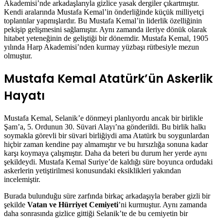
Akademisi’nde arkadaşlarıyla gizlice yasak dergiler çıkartmıştır.
Kendi aralarında Mustafa Kemal’in önderliğinde küçük milliyetçi
toplantılar yapmışlardır. Bu Mustafa Kemal’in liderlik özelliğinin
pekişip gelişmesini sağlamıştır. Aynı zamanda ileriye dönük olarak
hitabet yeteneğinin de geliştiği bir dönemdir. Mustafa Kemal, 1905
yılında Harp Akademisi’nden kurmay yüzbaşı rütbesiyle mezun
olmuştur.
Mustafa Kemal Atatürk’ün Askerlik
Hayatı
Mustafa Kemal, Selanik’e dönmeyi planlıyordu ancak bir birlikle
Şam’a, 5. Ordunun 30. Süvari Alayı’na gönderildi. Bu birlik halkı
soymakla görevli bir süvari birliğiydi ama Atatürk bu soygunlardan
hiçbir zaman kendine pay almamıştır ve bu hırsızlığa sonuna kadar
karşı koymaya çalışmıştır. Daha da beteri bu durum her yerde aynı
şekildeydi. Mustafa Kemal Suriye’de kaldığı süre boyunca ordudaki
askerlerin yetiştirilmesi konusundaki eksiklikleri yakından
incelemiştir.
Burada bulunduğu süre zarfında birkaç arkadaşıyla beraber gizli bir
şekilde
Vatan ve Hürriyet Cemiyeti
’ni kurmuştur. Aynı zamanda
daha sonrasında gizlice gittiği Selanik’te de bu cemiyetin bir