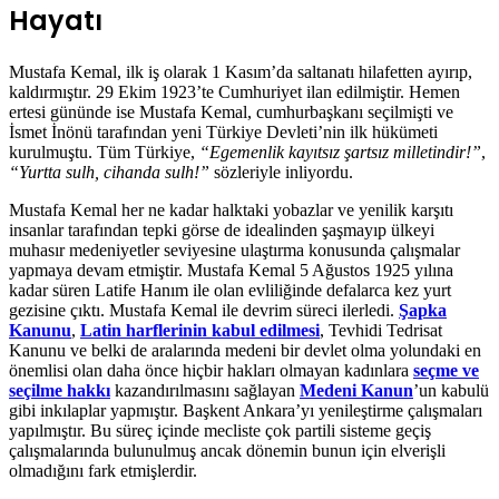
Hayatı
Mustafa Kemal, ilk iş olarak 1 Kasım’da saltanatı hilafetten ayırıp,
kaldırmıştır. 29 Ekim 1923’te Cumhuriyet ilan edilmiştir. Hemen
ertesi gününde ise Mustafa Kemal, cumhurbaşkanı seçilmişti ve
İsmet İnönü tarafından yeni Türkiye Devleti’nin ilk hükümeti
kurulmuştu. Tüm Türkiye,
“Egemenlik kayıtsız şartsız milletindir!”
,
“Yurtta sulh, cihanda sulh!”
sözleriyle inliyordu.
Mustafa Kemal her ne kadar halktaki yobazlar ve yenilik karşıtı
insanlar tarafından tepki görse de idealinden şaşmayıp ülkeyi
muhasır medeniyetler seviyesine ulaştırma konusunda çalışmalar
yapmaya devam etmiştir. Mustafa Kemal 5 Ağustos 1925 yılına
kadar süren Latife Hanım ile olan evliliğinde defalarca kez yurt
gezisine çıktı. Mustafa Kemal ile devrim süreci ilerledi.
Şapka
Kanunu
,
Latin harflerinin kabul edilmesi
, Tevhidi Tedrisat
Kanunu ve belki de aralarında medeni bir devlet olma yolundaki en
önemlisi olan daha önce hiçbir hakları olmayan kadınlara
seçme ve
seçilme hakkı
kazandırılmasını sağlayan
Medeni Kanun
’un kabulü
gibi inkılaplar yapmıştır. Başkent Ankara’yı yenileştirme çalışmaları
yapılmıştır. Bu süreç içinde mecliste çok partili sisteme geçiş
çalışmalarında bulunulmuş ancak dönemin bunun için elverişli
olmadığını fark etmişlerdir.