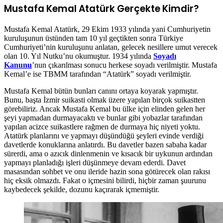
Mustafa Kemal Atatürk Gerçekte Kimdir?
Mustafa Kemal Atatürk, 29 Ekim 1933 yılında yani Cumhuriyetin
kuruluşunun üstünden tam 10 yıl geçtikten sonra Türkiye
Cumhuriyeti’nin kuruluşunu anlatan, gelecek nesillere umut verecek
olan 10. Yıl Nutku’nu okumuştur. 1934 yılında
Soyadı
Kanunu
’nun çıkarılması sonucu herkese soyadı verilmiştir. Mustafa
Kemal’e ise TBMM tarafından “Atatürk” soyadı verilmiştir.
Mustafa Kemal bütün bunları canını ortaya koyarak yapmıştır.
Bunu, başta İzmir suikasti olmak üzere yapılan birçok suikastten
görebiliriz. Ancak Mustafa Kemal bu ülke için elinden gelen her
şeyi yapmadan durmayacaktı ve bunlar gibi yobazlar tarafından
yapılan acizce suikastlere rağmen de durmaya hiç niyeti yoktu.
Atatürk planlarını ve yapmayı düşündüğü şeyleri evinde verdiği
davetlerde konuklarına anlatırdı. Bu davetler bazen sabaha kadar
sürerdi, ama o azıcık dinlenmenin ve kısacık bir uykunun ardından
yapmayı planladığı işleri düşünmeye devam ederdi. Davet
masasından sohbet ve onu ileride hazin sona götürecek olan rakısı
hiç eksik olmazdı. Fakat o içmesini bilirdi, hiçbir zaman şuurunu
kaybedecek şekilde, dozunu kaçırarak içmemiştir.