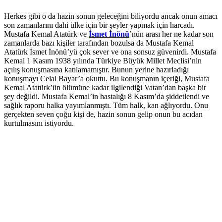
Herkes gibi o da hazin sonun geleceğini biliyordu ancak onun amacı
son zamanlarını dahi ülke için bir şeyler yapmak için harcadı.
Mustafa Kemal Atatürk ve
İsmet İnönü
’nün arası her ne kadar son
zamanlarda bazı kişiler tarafından bozulsa da Mustafa Kemal
Atatürk İsmet İnönü’yü çok sever ve ona sonsuz güvenirdi. Mustafa
Kemal 1 Kasım 1938 yılında Türkiye Büyük Millet Meclisi’nin
açılış konuşmasına katılamamıştır. Bunun yerine hazırladığı
konuşmayı Celal Bayar’a okuttu. Bu konuşmanın içeriği, Mustafa
Kemal Atatürk’ün ölümüne kadar ilgilendiği Vatan’dan başka bir
şey değildi. Mustafa Kemal’in hastalığı 8 Kasım’da şiddetlendi ve
sağlık raporu halka yayımlanmıştı. Tüm halk, kan ağlıyordu. Onu
gerçekten seven çoğu kişi de, hazin sonun gelip onun bu acıdan
kurtulmasını istiyordu.