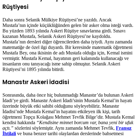
Rüştiyesi
Daha sonra Selanik Mülkiye Rüştiyesi’ne yazıldı. Ancak
Mustafa’nın içinde küçüklüğünden gelen bir asker olma isteği vardı.
Bu yüzden 1893 yılında Askeri Rüştiye sınavlarına girdi. Sınavı
kazanan Mustafa, Selanik Askeri Rüştiyesi’ne kaydoldu.
Mustafa’nın dersleri diğer öğrencilerden daha iyiydi. Aynı zamanda
matematiğe de özel ilgi duyardı. Bir keresinde matematik öğretmeni
Mustafa Bey, ona ikisinin de adı Mustafa olduğu için, Kemal ismini
vermiştir. Mustafa Kemal, hayatının geri kalanında kullanacağı ve
insanların onu tanıyacağı isme sahip olmuştur. Selanik Askeri
Rüştiyesi’ni 1895 yılında bitirdi.
Manastır Askeri İdadisi
Sonrasında, daha önce hiç bulunmadığı Manastır’da bulunan Askeri
İdadi’ye girdi. Manastır Askeri İdadi’sinin Mustafa Kemal’in hayatı
üzerinde büyük etki sahibi olduğunu söyleyebiliriz. Manastır
İdadisi’nde Mustafa Kemal’in hayatını etkileyen ilk kişi, tarih
öğretmeni Topçu Kolağası Mehmet Tevfik Bilge’dir. Mustafa Kemal
kendisi hakkında
“Kendisine minnet borcum var, bana yeni bir ufuk
açtı.”
sözlerini söylemiştir. Aynı zamanda Mehmet Tevfik,
Fransız
İhtilali
ve buna benzer tarihi olaylardan derslerinde bahsetmesi