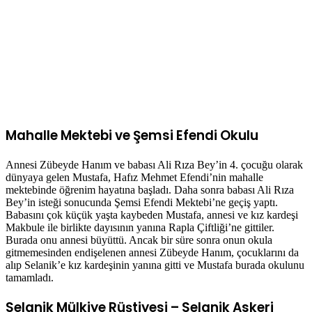
Mahalle Mektebi ve Şemsi Efendi Okulu
Annesi Zübeyde Hanım ve babası Ali Rıza Bey’in 4. çocuğu olarak
dünyaya gelen Mustafa, Hafız Mehmet Efendi’nin mahalle
mektebinde öğrenim hayatına başladı. Daha sonra babası Ali Rıza
Bey’in isteği sonucunda Şemsi Efendi Mektebi’ne geçiş yaptı.
Babasını çok küçük yaşta kaybeden Mustafa, annesi ve kız kardeşi
Makbule ile birlikte dayısının yanına Rapla Çiftliği’ne gittiler.
Burada onu annesi büyüttü. Ancak bir süre sonra onun okula
gitmemesinden endişelenen annesi Zübeyde Hanım, çocuklarını da
alıp Selanik’e kız kardeşinin yanına gitti ve Mustafa burada okulunu
tamamladı.
Selanik Mülkiye Rüştiyesi – Selanik Askeri