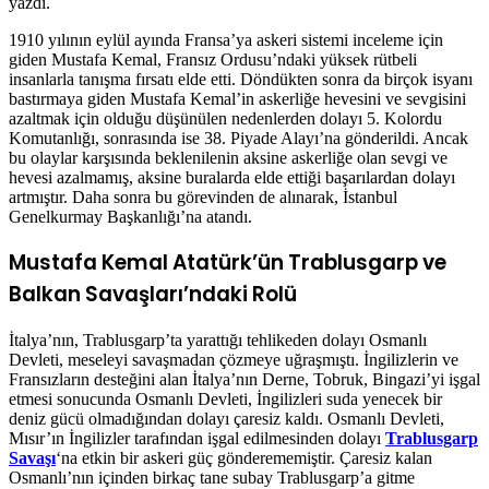
yazdı.
1910 yılının eylül ayında Fransa’ya askeri sistemi inceleme için
giden Mustafa Kemal, Fransız Ordusu’ndaki yüksek rütbeli
insanlarla tanışma fırsatı elde etti. Döndükten sonra da birçok isyanı
bastırmaya giden Mustafa Kemal’in askerliğe hevesini ve sevgisini
azaltmak için olduğu düşünülen nedenlerden dolayı 5. Kolordu
Komutanlığı, sonrasında ise 38. Piyade Alayı’na gönderildi. Ancak
bu olaylar karşısında beklenilenin aksine askerliğe olan sevgi ve
hevesi azalmamış, aksine buralarda elde ettiği başarılardan dolayı
artmıştır. Daha sonra bu görevinden de alınarak, İstanbul
Genelkurmay Başkanlığı’na atandı.
Mustafa Kemal Atatürk’ün Trablusgarp ve
Balkan Savaşları’ndaki Rolü
İtalya’nın, Trablusgarp’ta yarattığı tehlikeden dolayı Osmanlı
Devleti, meseleyi savaşmadan çözmeye uğraşmıştı. İngilizlerin ve
Fransızların desteğini alan İtalya’nın Derne, Tobruk, Bingazi’yi işgal
etmesi sonucunda Osmanlı Devleti, İngilizleri suda yenecek bir
deniz gücü olmadığından dolayı çaresiz kaldı. Osmanlı Devleti,
Mısır’ın İngilizler tarafından işgal edilmesinden dolayı
Trablusgarp
Savaşı
‘na etkin bir askeri güç gönderememiştir. Çaresiz kalan
Osmanlı’nın içinden birkaç tane subay Trablusgarp’a gitme