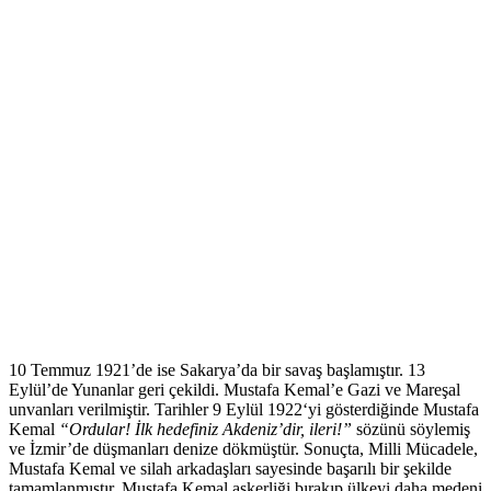
10 Temmuz 1921’de ise Sakarya’da bir savaş başlamıştır. 13
Eylül’de Yunanlar geri çekildi. Mustafa Kemal’e Gazi ve Mareşal
unvanları verilmiştir. Tarihler 9 Eylül 1922‘yi gösterdiğinde Mustafa
Kemal
“Ordular! İlk hedefiniz Akdeniz’dir, ileri!”
sözünü söylemiş
ve İzmir’de düşmanları denize dökmüştür. Sonuçta, Milli Mücadele,
Mustafa Kemal ve silah arkadaşları sayesinde başarılı bir şekilde
tamamlanmıştır. Mustafa Kemal askerliği bırakıp ülkeyi daha medeni