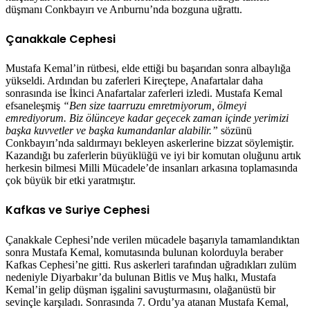
düşmanı Conkbayırı ve Arıburnu’nda bozguna uğrattı.
Çanakkale Cephesi
Mustafa Kemal’in rütbesi, elde ettiği bu başarıdan sonra albaylığa
yükseldi. Ardından bu zaferleri Kireçtepe, Anafartalar daha
sonrasında ise İkinci Anafartalar zaferleri izledi. Mustafa Kemal
efsaneleşmiş
“Ben size taarruzu emretmiyorum, ölmeyi
emrediyorum. Biz ölünceye kadar geçecek zaman içinde yerimizi
başka kuvvetler ve başka kumandanlar alabilir.”
sözünü
Conkbayırı’nda saldırmayı bekleyen askerlerine bizzat söylemiştir.
Kazandığı bu zaferlerin büyüklüğü ve iyi bir komutan oluğunu artık
herkesin bilmesi Milli Mücadele’de insanları arkasına toplamasında
çok büyük bir etki yaratmıştır.
Kafkas ve Suriye Cephesi
Çanakkale Cephesi’nde verilen mücadele başarıyla tamamlandıktan
sonra Mustafa Kemal, komutasında bulunan kolorduyla beraber
Kafkas Cephesi’ne gitti. Rus askerleri tarafından uğradıkları zulüm
nedeniyle Diyarbakır’da bulunan Bitlis ve Muş halkı, Mustafa
Kemal’in gelip düşman işgalini savuşturmasını, olağanüstü bir
sevinçle karşıladı. Sonrasında 7. Ordu’ya atanan Mustafa Kemal,