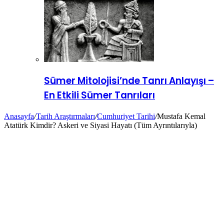
Sümer Mitolojisi’nde Tanrı Anlayışı –
En Etkili Sümer Tanrıları
Anasayfa
/
Tarih Araştırmaları
/
Cumhuriyet Tarihi
/
Mustafa Kemal
Atatürk Kimdir? Askeri ve Siyasi Hayatı (Tüm Ayrıntılarıyla)