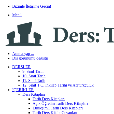
Bizimle İletişime Geçin!
Menü
Arama yap ...
Dış görünümü değiştir
DERSLER
9. Sınıf Tarih
10. Sınıf Tarih
11. Sınıf Tarih
12. Sınıf T.C. İnkılap Tarihi ve Atatürkçülük
İÇERIKLER
Ders Kitapları
Tarih Ders Kitapları
Açık Öğretim Tarih Ders Kitapları
Etkileşimli Tarih Ders Kitapları
Tarih Ders Kitabı Cevapları