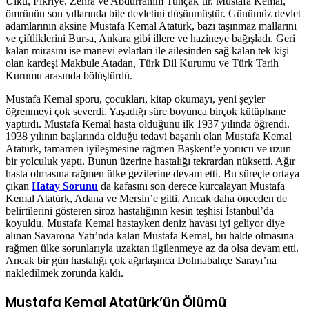
Ülkü, Fikriye, Zehra ve Abdurrahim Tunçak’tır. Mustafa Kemal,
ömrünün son yıllarında bile devletini düşünmüştür. Günümüz devlet
adamlarının aksine Mustafa Kemal Atatürk, bazı taşınmaz mallarını
ve çiftliklerini Bursa, Ankara gibi illere ve hazineye bağışladı. Geri
kalan mirasını ise manevi evlatları ile ailesinden sağ kalan tek kişi
olan kardeşi Makbule Atadan, Türk Dil Kurumu ve Türk Tarih
Kurumu arasında bölüştürdü.
Mustafa Kemal sporu, çocukları, kitap okumayı, yeni şeyler
öğrenmeyi çok severdi. Yaşadığı süre boyunca birçok kütüphane
yaptırdı. Mustafa Kemal hasta olduğunu ilk 1937 yılında öğrendi.
1938 yılının başlarında olduğu tedavi başarılı olan Mustafa Kemal
Atatürk, tamamen iyileşmesine rağmen Başkent’e yorucu ve uzun
bir yolculuk yaptı. Bunun üzerine hastalığı tekrardan nüksetti. Ağır
hasta olmasına rağmen ülke gezilerine devam etti. Bu süreçte ortaya
çıkan
Hatay Sorunu
da kafasını son derece kurcalayan Mustafa
Kemal Atatürk, Adana ve Mersin’e gitti. Ancak daha önceden de
belirtilerini gösteren siroz hastalığının kesin teşhisi İstanbul’da
koyuldu. Mustafa Kemal hastayken deniz havası iyi geliyor diye
alınan Savarona Yatı’nda kalan Mustafa Kemal, bu halde olmasına
rağmen ülke sorunlarıyla uzaktan ilgilenmeye az da olsa devam etti.
Ancak bir gün hastalığı çok ağırlaşınca Dolmabahçe Sarayı’na
nakledilmek zorunda kaldı.
Mustafa Kemal Atatürk’ün Ölümü