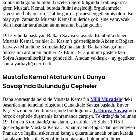
konusunda gönüllü oldu. Gazeteci Şerif kılığında Trablusgarp’a
giren Mustafa Kemal, burada fitilini ateşlediği örgütlenmeler
sayesinde İtalyanların, Trablusgarp’a girmesi engellenmiş oldu. Bu
olay aynı zamanda Mustafa Kemal’in ileride çok işine yarayacak
olan insanlar tarafından tanınmasının başlangıcıdır.
1912 yılında başlayan Balkan Savaşı sırasında İstanbul’a dönen
Mustafa Kemal, tarihler 21 Kasım’ı gösterdiğinde Akdeniz Boğazı
Kuvay-ı Mürettebe Komutanlığı’na atandı. Balkan Savaşı’nın
bitmesinin ardından tarihler 27 Ekim 1913 gününü gösterirken
Sofya Ataşemiliterliği’ne gönderildi. Aradan yaklaşık 4 ay geçtikten
sonra yarbaylığa terfi etti.
Mustafa Kemal Atatürk’ün I. Dünya
Savaşı’nda Bulunduğu Cepheler
Daha sonrasında belki de Mustafa Kemal’in
Milli Mücadele
’deki
başarılarının temelini oluşturan Çanakkale Savaşı başladı. Enver
Paşa yüzünden kendimizi içinde bulduğumuz
1. Dünya Savaşı
‘nda
birçok cephede düşmanla kahramanca çarpıştı. Tekirdağ’da bulunan
19. Tümen Komutanlığı’na atanmıştı tarihler 25 Şubat 1915’i
gösterdiğinde Mustafa Kemal. Donanmaları Boğaz’dan geçemeyen
Fransız ve İngiliz, askerlerini karaya çıkarttılar ancak onları karada
karşılayan Mustafa Kemal’in komutasında bulunduğu tümen