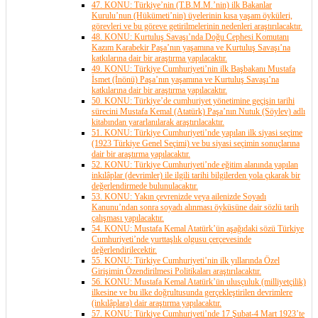
47. KONU: Türkiye’nin (T.B.M.M.’nin) ilk Bakanlar
Kurulu’nun (Hükümeti’nin) üyelerinin kısa yaşam öyküleri,
görevleri ve bu göreve getirilmelerinin nedenleri araştırılacaktır.
48. KONU: Kurtuluş Savaşı’nda Doğu Cephesi Komutanı
Kazım Karabekir Paşa’nın yaşamına ve Kurtuluş Savaşı’na
katkılarına dair bir araştırma yapılacaktır.
49. KONU: Türkiye Cumhuriyeti’nin ilk Başbakanı Mustafa
İsmet (İnönü) Paşa’nın yaşamına ve Kurtuluş Savaşı’na
katkılarına dair bir araştırma yapılacaktır.
50. KONU: Türkiye’de cumhuriyet yönetimine geçişin tarihi
sürecini Mustafa Kemal (Atatürk) Paşa’nın Nutuk (Söylev) adlı
kitabından yararlanılarak araştırılacaktır.
51. KONU: Türkiye Cumhuriyeti’nde yapılan ilk siyasi seçime
(1923 Türkiye Genel Seçimi) ve bu siyasi seçimin sonuçlarına
dair bir araştırma yapılacaktır.
52. KONU: Türkiye Cumhuriyeti’nde eğitim alanında yapılan
inkılâplar (devrimler) ile ilgili tarihi bilgilerden yola çıkarak bir
değerlendirmede bulunulacaktır.
53. KONU: Yakın çevrenizde veya ailenizde Soyadı
Kanunu’ndan sonra soyadı alınması öyküsüne dair sözlü tarih
çalışması yapılacaktır.
54. KONU: Mustafa Kemal Atatürk’ün aşağıdaki sözü Türkiye
Cumhuriyeti’nde yurttaşlık olgusu çerçevesinde
değerlendirilecektir.
55. KONU: Türkiye Cumhuriyeti’nin ilk yıllarında Özel
Girişimin Özendirilmesi Politikaları araştırılacaktır.
56. KONU: Mustafa Kemal Atatürk’ün ulusçuluk (milliyetçilik)
ilkesine ve bu ilke doğrultusunda gerçekleştirilen devrimlere
(inkılâplara) dair araştırma yapılacaktır.
57. KONU: Türkiye Cumhuriyeti’nde 17 Şubat-4 Mart 1923’te