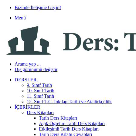
Bizimle İletişime Geçin!
Menü
Arama yap ...
Dış görünümü değiştir
DERSLER
9. Sınıf Tarih
10. Sınıf Tarih
11. Sınıf Tarih
12. Sınıf T.C. İnkılap Tarihi ve Atatürkçülük
İÇERIKLER
Ders Kitapları
Tarih Ders Kitapları
Açık Öğretim Tarih Ders Kitapları
Etkileşimli Tarih Ders Kitapları
Tarih Ders Kitabı Cevapları