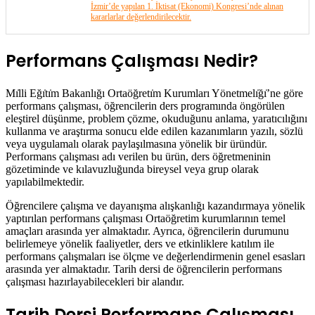
İzmir’de yapılan 1. İktisat (Ekonomi) Kongresi’nde alınan
kararlarlar değerlendirilecektir.
Performans Çalışması Nedir?
Mı̇lli Eğı̇tı̇m Bakanlığı Ortaöğretı̇m Kurumları Yönetmelı̇ğı̇’ne göre
performans çalışması, öğrencilerin ders programında öngörülen
eleştirel düşünme, problem çözme, okuduğunu anlama, yaratıcılığını
kullanma ve araştırma sonucu elde edilen kazanımların yazılı, sözlü
veya uygulamalı olarak paylaşılmasına yönelik bir üründür.
Performans çalışması adı verilen bu ürün, ders öğretmeninin
gözetiminde ve kılavuzluğunda bireysel veya grup olarak
yapılabilmektedir.
Öğrencilere çalışma ve dayanışma alışkanlığı kazandırmaya yönelik
yaptırılan performans çalışması Ortaöğretim kurumlarının temel
amaçları arasında yer almaktadır. Ayrıca, öğrencilerin durumunu
belirlemeye yönelik faaliyetler, ders ve etkinliklere katılım ile
performans çalışmaları ise ölçme ve değerlendirmenin genel esasları
arasında yer almaktadır. Tarih dersi de öğrencilerin performans
çalışması hazırlayabilecekleri bir alandır.
Tarih Dersi Performans Çalışması