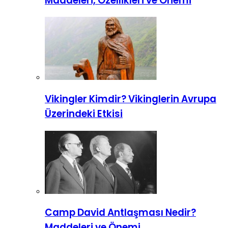
Maddeleri, Özellikleri ve Önemi
Vikingler Kimdir? Vikinglerin Avrupa
Üzerindeki Etkisi
Camp David Antlaşması Nedir?
Maddeleri ve Önemi