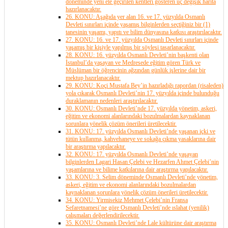
döneminde yeni ele geçirilen kentleri gösteren üç değişik harita
hazırlanacaktır.
26. KONU: Aşağıda yer alan 16. ve 17. yüzyılda Osmanlı
Devleti sınırları içinde yaşamış bilginlerden seçtiğiniz bir (1)
tanesinin yaşamı, yapıtı ve bilim dünyasına katkısı araştırılacaktır.
27. KONU: 16. ve 17. yüzyılda Osmanlı Devleti sınırları içinde
yaşamış bir kişiyle yapılmış bir söyleşi tasarlanacaktır.
28. KONU: 16. yüzyılda Osmanlı Devleti’nin başkenti olan
İstanbul’da yaşayan ve Medresede eğitim gören Türk ve
Müslüman bir öğrencinin ağzından günlük işlerine dair bir
mektup hazırlanacaktır.
29. KONU: Koçi Mustafa Bey’in hazırladığı rapordan (risaleden)
yola çıkarak Osmanlı Devleti’nin 17. yüzyılda içinde bulunduğu
duraklamanın nedenleri araştırılacaktır.
30. KONU: Osmanlı Devleti’nde 17. yüzyılda yönetim, askeri,
eğitim ve ekonomi alanlarındaki bozulmalardan kaynaklanan
sorunlara yönelik çözüm önerileri üretilecektir.
31. KONU: 17. yüzyılda Osmanlı Devleti’nde yaşanan içki ve
tütün kullanma, kahvehaneye ve sokağa çıkma yasaklarına dair
bir araştırma yapılacaktır.
32. KONU: 17. yüzyılda Osmanlı Devleti’nde yaşayan
bilginlerden Lagari Hasan Çelebi ve Hezarfen Ahmet Çelebi’nin
yaşamlarına ve bilime katkılarına dair araştırma yapılacaktır.
33. KONU: 3. Selim döneminde Osmanlı Devleti’nde yönetim,
askeri, eğitim ve ekonomi alanlarındaki bozulmalardan
kaynaklanan sorunlara yönelik çözüm önerileri üretilecektir.
34. KONU: Yirmisekiz Mehmet Çelebi’nin Fransa
Sefaretnamesi’ne göre Osmanlı Devleti’nde ıslahat (yenilik)
çalışmaları değerlendirilecektir.
35. KONU: Osmanlı Devleti’nde Lale kültürüne dair araştırma