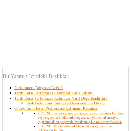
Bu Yazının İçindeki Başlıklar:
Performans Çalışması Nedir?
Tarih Dersi Performans Çalışması Nasıl Verilir?
Tarih Dersi Performans Çalışması Nasıl Değerlendirilir?
Tarih Performans Çalışması Değerlendirme Ölçeği
Örnek Tarih Dersi Performans Çalışması Konuları
1. KONU: Kendi yaşamınızın geçmişinden seçtiğiniz bir olaya
veya olguya tarih biliminin beş aşamalı yöntemini sırasıyla
uygulanarak bu çerçevede kanıtlanmış bir sonuca varılacaktır.
2. KONU: Mustafa Kemal Atatürk’ün aşağıdaki sözü
değerlendirilecektir.