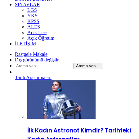
SINAVLAR
LGS
YKS
KPSS
ALES
Açık Lise
Açık Öğretim
İLETIŞIM
Rastgele Makale
Dış görünümü değiştir
Arama yap ...
Tarih Araştırmaları
İlk Kadın Astronot Kimdir? Tarihteki