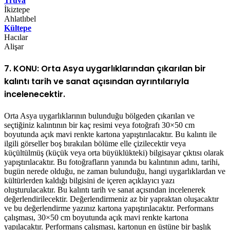
Truva
İkiztepe
Ahlatlıbel
Kültepe
Hacılar
Alişar
7. KONU: Orta Asya uygarlıklarından çıkarılan bir
kalıntı tarih ve sanat açısından ayrıntılarıyla
incelenecektir.
Orta Asya uygarlıklarının bulunduğu bölgeden çıkarılan ve
seçtiğiniz kalıntının bir kaç resimi veya fotoğrafı 30×50 cm
boyutunda açık mavi renkte kartona yapıştırılacaktır. Bu kalıntı ile
ilgili görseller boş bırakılan bölüme elle çizilecektir veya
küçültülmüş (küçük veya orta büyüklükteki) bilgisayar çıktısı olarak
yapıştırılacaktır. Bu fotoğrafların yanında bu kalıntının adını, tarihi,
bugün nerede olduğu, ne zaman bulunduğu, hangi uygarlıklardan ve
kültürlerden kaldığı bilgisini de içeren açıklayıcı yazı
oluşturulacaktır. Bu kalıntı tarih ve sanat açısından incelenerek
değerlendirilecektir. Değerlendirmeniz az bir yapraktan oluşacaktır
ve bu değerlendirme yazınız kartona yapıştırılacaktır. Performans
çalışması, 30×50 cm boyutunda açık mavi renkte kartona
yapılacaktır. Performans çalışması, kartonun en üstüne bir başlık