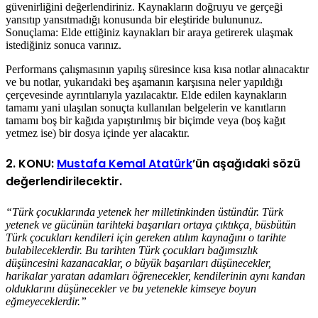
güvenirliğini değerlendiriniz. Kaynakların doğruyu ve gerçeği
yansıtıp yansıtmadığı konusunda bir eleştiride bulununuz.
Sonuçlama: Elde ettiğiniz kaynakları bir araya getirerek ulaşmak
istediğiniz sonuca varınız.
Performans çalışmasının yapılış süresince kısa kısa notlar alınacaktır
ve bu notlar, yukarıdaki beş aşamanın karşısına neler yapıldığı
çerçevesinde ayrıntılarıyla yazılacaktır. Elde edilen kaynakların
tamamı yani ulaşılan sonuçta kullanılan belgelerin ve kanıtların
tamamı boş bir kağıda yapıştırılmış bir biçimde veya (boş kağıt
yetmez ise) bir dosya içinde yer alacaktır.
2. KONU:
Mustafa Kemal Atatürk
’ün aşağıdaki sözü
değerlendirilecektir.
“Türk çocuklarında yetenek her milletinkinden üstündür. Türk
yetenek ve gücünün tarihteki başarıları ortaya çıktıkça, büsbütün
Türk çocukları kendileri için gereken atılım kaynağını o tarihte
bulabileceklerdir. Bu tarihten Türk çocukları bağımsızlık
düşüncesini kazanacaklar, o büyük başarıları düşünecekler,
harikalar yaratan adamları öğrenecekler, kendilerinin aynı kandan
olduklarını düşünecekler ve bu yetenekle kimseye boyun
eğmeyeceklerdir.”