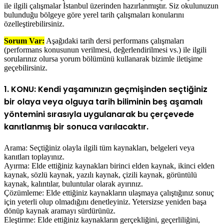
ile ilgili çalışmalar İstanbul üzerinden hazırlanmıştır. Siz okulunuzun
bulunduğu bölgeye göre yerel tarih çalışmaları konularını
özelleştirebilirsiniz.
Sorum Var:
Aşağıdaki tarih dersi performans çalışmaları
(performans konusunun verilmesi, değerlendirilmesi vs.) ile ilgili
sorularınız olursa yorum bölümünü kullanarak bizimle iletişime
geçebilirsiniz.
1. KONU: Kendi yaşamınızın geçmişinden seçtiğiniz
bir olaya veya olguya tarih biliminin beş aşamalı
yöntemini sırasıyla uygulanarak bu çerçevede
kanıtlanmış bir sonuca varılacaktır.
Arama: Seçtiğiniz olayla ilgili tüm kaynakları, belgeleri veya
kanıtları toplayınız.
Ayırma: Elde ettiğiniz kaynakları birinci elden kaynak, ikinci elden
kaynak, sözlü kaynak, yazılı kaynak, çizili kaynak, görüntülü
kaynak, kalıntılar, buluntular olarak ayırınız.
Çözümleme: Elde ettiğiniz kaynakların ulaşmaya çalıştığınız sonuç
için yeterli olup olmadığını denetleyiniz. Yetersizse yeniden başa
dönüp kaynak aramayı sürdürünüz.
Eleştirme: Elde ettiğiniz kaynakların gerçekliğini, geçerliliğini,