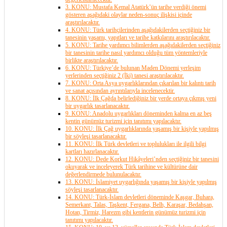
3. KONU: Mustafa Kemal Atatürk’ün tarihe verdiği önemi
gösteren aşağıdaki olaylar neden-sonuç ilişkisi içinde
araştırılacaktır.
4. KONU: Türk tarihçilerinden aşağıdakilerden seçtiğiniz bir
tanesinin yaşamı, yapıtları ve tarihe katkılarını araştırılacaktır.
5. KONU: Tarihe yardımcı bilimlerden aşağıdakilerden seçtiğiniz
bir tanesinin tarihe nasıl yardımcı olduğu tüm yöntemleriyle
birlikte araştırılacaktır.
6. KONU: Türkiye’de bulunan Maden Dönemi yerleşim
yerlerinden seçtiğiniz 2 (İki) tanesi araştırılacaktır.
7. KONU: Orta Asya uygarlıklarından çıkarılan bir kalıntı tarih
ve sanat açısından ayrıntılarıyla incelenecektir.
8. KONU: İlk Çağda belirlediğiniz bir yerde ortaya çıkmış yeni
bir uygarlık tasarlanacaktır.
9. KONU: Anadolu uygarlıkları döneminden kalma en az beş
kentin günümüz turizmi için tanıtımı yapılacaktır.
10. KONU: İlk Çağ uygarlıklarında yaşamış bir kişiyle yapılmış
bir söyleşi tasarlanacaktır.
11. KONU: İlk Türk devletleri ve toplulukları ile ilgili bilgi
kartları hazırlanacaktır.
12. KONU: Dede Korkut Hikâyeleri’nden seçtiğiniz bir tanesini
okuyarak ve inceleyerek Türk tarihine ve kültürüne dair
değerlendirmede bulunulacaktır.
13. KONU: İslamiyet uygarlığında yaşamış bir kişiyle yapılmış
söyleşi tasarlanacaktır.
14. KONU: Türk-İslam devletleri döneminde Kaşgar, Buhara,
Semerkant, Talas, Taşkent, Fergana, Belh, Karaşar, Bedahşan,
Hotan, Tirmiz, Harezm gibi kentlerin günümüz turizmi için
tanıtımı yapılacaktır.