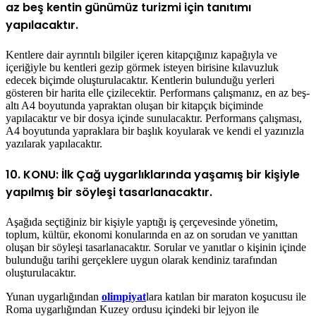
az beş kentin günümüz turizmi için tanıtımı
yapılacaktır.
Kentlere dair ayrıntılı bilgiler içeren kitapçığınız kapağıyla ve
içeriğiyle bu kentleri gezip görmek isteyen birisine kılavuzluk
edecek biçimde oluşturulacaktır. Kentlerin bulunduğu yerleri
gösteren bir harita elle çizilecektir. Performans çalışmanız, en az beş-
altı A4 boyutunda yapraktan oluşan bir kitapçık biçiminde
yapılacaktır ve bir dosya içinde sunulacaktır. Performans çalışması,
A4 boyutunda yapraklara bir başlık koyularak ve kendi el yazınızla
yazılarak yapılacaktır.
10. KONU: İlk Çağ uygarlıklarında yaşamış bir kişiyle
yapılmış bir söyleşi tasarlanacaktır.
Aşağıda seçtiğiniz bir kişiyle yaptığı iş çerçevesinde yönetim,
toplum, kültür, ekonomi konularında en az on sorudan ve yanıttan
oluşan bir söyleşi tasarlanacaktır. Sorular ve yanıtlar o kişinin içinde
bulunduğu tarihi gerçeklere uygun olarak kendiniz tarafından
oluşturulacaktır.
Yunan uygarlığından
olimpiyat
lara katılan bir maraton koşucusu ile
Roma uygarlığından Kuzey ordusu içindeki bir lejyon ile