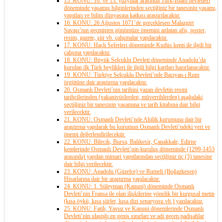
15. KONU: 10. ve 13. yüzyıllar arasında Türk-İslam devletleri
döneminde yaşamış bilginlerinden seçtiğiniz bir tanesinin yaşamı,
yapıtları ve bilim dünyasına katkısı araştırılacaktır.
16. KONU: 26 Ağustos 1071’de gerçekleşen Malazgirt
Savaşı’nın geçmişten günümüze önemini anlatan afiş, poster,
resim, gazete, şiir vb. çalışmalar yapılacaktır.
17. KONU: Haçlı Seferleri döneminde Kudüs kenti ile ilgili bir
çalışma yapılacaktır.
18. KONU: Büyük Selçuklu Devleti döneminde Anadolu’da
kurulan ilk Türk beylikleri ile ilgili bilgi kartları hazırlanacaktır.
19. KONU: Türkiye Selçuklu Devleti’nde Bacıyan-ı Rum
örgütüne dair araştırma yapılacaktır.
20. Osmanlı Devleti’nin tarihini yazan devletin resmi
tarihçilerinden (vakanivüslerden, müverrihlerden) aşağıdaki
seçtiğiniz bir tanesinin yaşamına ve tarih kitabına dair bilgi
verilecektir.
21. KONU: Osmanlı Devleti’nde Ahilik kurumuna dair bir
araştırma yapılarak bu kurumun Osmanlı Devleti’ndeki yeri ve
önemi değerlendirilecektir.
22. KONU: Bilecik, Bursa, Balıkesir, Çanakkale, Edirne
kentlerinde Osmanlı Devleti’nin kuruluş döneminde (1299-1453
arasında) yapılan mimari yapıtlarından seçtiğiniz üç (3) tanesine
dair bilgi verilecektir.
23. KONU: Anadolu (Güzelce) ve Rumeli (Boğazkesen)
Hisarlarına dair bir araştırma yapılacaktır.
24. KONU: 1. Süleyman (Kanuni) döneminde Osmanlı
Devleti’nin Fransa ile olan ilişkilerine yönelik bir kurgusal metin
(kısa öykü, kısa şiirler, kısa dizi senaryosu vb.) yazılacaktır.
25. KONU: Fatih, Yavuz ve Kanuni dönemlerinde Osmanlı
Devleti’nin ulaştığı en geniş sınırları ve adı geçen padişahlar