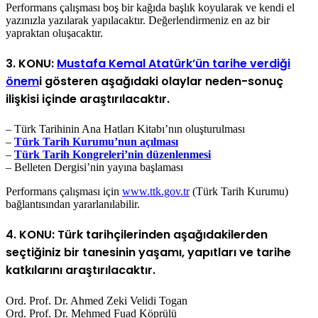
Performans çalışması boş bir kağıda başlık koyularak ve kendi el
yazınızla yazılarak yapılacaktır. Değerlendirmeniz en az bir
yapraktan oluşacaktır.
3. KONU:
Mustafa Kemal Atatürk’ün tarihe verdiği
önem
i gösteren aşağıdaki olaylar neden-sonuç
ilişkisi içinde araştırılacaktır.
– Türk Tarihinin Ana Hatları Kitabı’nın oluşturulması
–
Türk Tarih Kurumu’nun açılması
–
Türk Tarih Kongreleri’nin düzenlenmesi
– Belleten Dergisi’nin yayına başlaması
Performans çalışması için
www.ttk.gov.tr
(Türk Tarih Kurumu)
bağlantısından yararlanılabilir.
4. KONU: Türk tarihçilerinden aşağıdakilerden
seçtiğiniz bir tanesinin yaşamı, yapıtları ve tarihe
katkılarını araştırılacaktır.
Ord. Prof. Dr. Ahmed Zeki Velidi Togan
Ord. Prof. Dr. Mehmed Fuad Köprülü