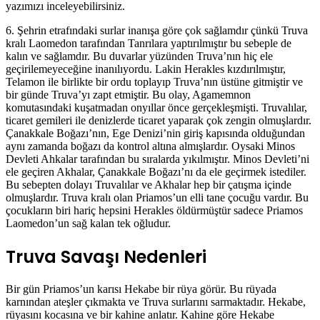
yazımızı inceleyebilirsiniz.
6. Şehrin etrafındaki surlar inanışa göre çok sağlamdır çünkü Truva
kralı Laomedon tarafından Tanrılara yaptırılmıştır bu sebeple de
kalın ve sağlamdır. Bu duvarlar yüzünden Truva’nın hiç ele
geçirilemeyeceğine inanılıyordu. Lakin Herakles kızdırılmıştır,
Telamon ile birlikte bir ordu toplayıp Truva’nın üstüne gitmiştir ve
bir günde Truva’yı zapt etmiştir. Bu olay, Agamemnon
komutasındaki kuşatmadan onyıllar önce gerçekleşmişti. Truvalılar,
ticaret gemileri ile denizlerde ticaret yaparak çok zengin olmuşlardır.
Çanakkale Boğazı’nın, Ege Denizi’nin giriş kapısında olduğundan
aynı zamanda boğazı da kontrol altına almışlardır. Oysaki Minos
Devleti Ahkalar tarafından bu sıralarda yıkılmıştır. Minos Devleti’ni
ele geçiren Akhalar, Çanakkale Boğazı’nı da ele geçirmek istediler.
Bu sebepten dolayı Truvalılar ve Akhalar hep bir çatışma içinde
olmuşlardır. Truva kralı olan Priamos’un elli tane çocuğu vardır. Bu
çocukların biri hariç hepsini Herakles öldürmüştür sadece Priamos
Laomedon’un sağ kalan tek oğludur.
Truva Savaşı Nedenleri
Bir gün Priamos’un karısı Hekabe bir rüya görür. Bu rüyada
karnından ateşler çıkmakta ve Truva surlarını sarmaktadır. Hekabe,
rüyasını kocasına ve bir kahine anlatır. Kahine göre Hekabe