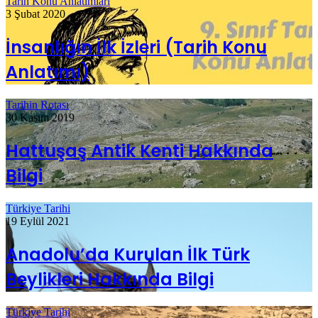
Tarih Konu Anlatımları
3 Şubat 2020
İnsanlığın İlk İzleri (Tarih Konu
Anlatımı)
Tarihin Rotası
30 Kasım 2019
Hattuşaş Antik Kenti Hakkında
Bilgi
Türkiye Tarihi
19 Eylül 2021
Anadolu’da Kurulan İlk Türk
Beylikleri Hakkında Bilgi
Türkiye Tarihi