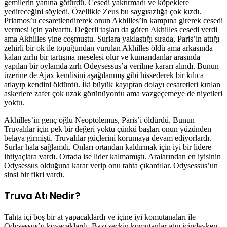
gemilerin yanına götürdü. Cesedi yaktırmadı ve köpeklere
yedireceğini söyledi. Özellikle Zeus bu saygısızlığa çok kızdı.
Priamos’u cesaretlendirerek onun Akhilles’in kampına girerek cesedi
vermesi için yalvarttı. Değerli taşları da gören Akhilles cesedi verdi
ama Akhilles yine coşmuştu. Surlara yaklaştığı sırada, Paris’in attığı
zehirli bir ok ile topuğundan vurulan Akhilles öldü ama arkasında
kalan zırhı bir tartışma meselesi olur ve kumandanlar arasında
yapılan bir oylamda zırh Odeysessus’a verilme kararı alındı. Bunun
üzerine de Ajax kendisini aşağılanmış gibi hissederek bir kılıca
atlayıp kendini öldürdü. İki büyük kayıptan dolayı cesaretleri kırılan
askerlere zafer çok uzak görünüyordu ama vazgeçemeye de niyetleri
yoktu.
Akhilles’in genç oğlu Neoptolemus, Paris’i öldürdü. Bunun
Truvalılar için pek bir değeri yoktu çünkü başları onun yüzünden
belaya girmişti. Truvalılar güçlerini korumaya devam ediyorlardı.
Surlar hala sağlamdı. Onları ortandan kaldırmak için iyi bir lidere
ihtiyaçlara vardı. Ortada ise lider kalmamıştı. Aralarından en iyisinin
Odysessus olduğuna karar verip onu tahta çıkardılar. Odysessus’un
sinsi bir fikri vardı.
Truva Atı Nedir?
Tahta içi boş bir at yapacaklardı ve içine iyi komutanaları ile
Odysessus’u koyacaklardı. Bazı seçkin komutanlar atın içindeyken