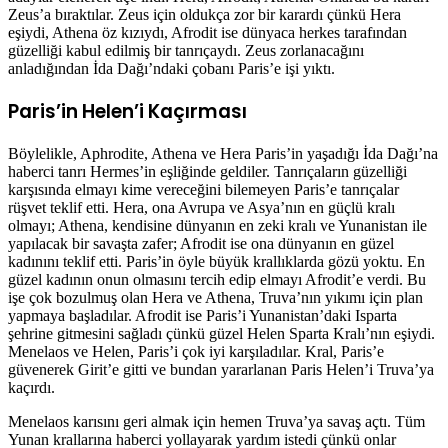
Zeus’a bıraktılar. Zeus için oldukça zor bir karardı çünkü Hera
eşiydi, Athena öz kızıydı, Afrodit ise dünyaca herkes tarafından
güzelliği kabul edilmiş bir tanrıçaydı. Zeus zorlanacağını
anladığından İda Dağı’ndaki çobanı Paris’e işi yıktı.
Paris’in Helen’i Kaçırması
Böylelikle, Aphrodite, Athena ve Hera Paris’in yaşadığı İda Dağı’na
haberci tanrı Hermes’in eşliğinde geldiler. Tanrıçaların güzelliği
karşısında elmayı kime vereceğini bilemeyen Paris’e tanrıçalar
rüşvet teklif etti. Hera, ona Avrupa ve Asya’nın en güçlü kralı
olmayı; Athena, kendisine dünyanın en zeki kralı ve Yunanistan ile
yapılacak bir savaşta zafer; Afrodit ise ona dünyanın en güzel
kadınını teklif etti. Paris’in öyle büyük krallıklarda gözü yoktu. En
güzel kadının onun olmasını tercih edip elmayı Afrodit’e verdi. Bu
işe çok bozulmuş olan Hera ve Athena, Truva’nın yıkımı için plan
yapmaya başladılar. Afrodit ise Paris’i Yunanistan’daki Isparta
şehrine gitmesini sağladı çünkü güzel Helen Sparta Kralı’nın eşiydi.
Menelaos ve Helen, Paris’i çok iyi karşıladılar. Kral, Paris’e
güvenerek Girit’e gitti ve bundan yararlanan Paris Helen’i Truva’ya
kaçırdı.
Menelaos karısını geri almak için hemen Truva’ya savaş açtı. Tüm
Yunan krallarına haberci yollayarak yardım istedi çünkü onlar