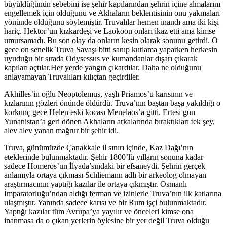
büyüklüğünün sebebini ise şehir kapılarından şehrin içine almalarını
engellemek için olduğunu ve Akhaların beklentisinin onu yakmaları
yönünde olduğunu söylemiştir. Truvalılar hemen inandı ama iki kişi
hariç. Hektor’un kızkardeşi ve Laokoon onları ikaz etti ama kimse
umursamadı. Bu son olay da onların kesin olarak sonunu getirdi. O
gece on senelik Truva Savaşı bitti sanıp kutlama yaparken herkesin
uyuduğu bir sırada Odysessus ve kumandanlar dışarı çıkarak
kapıları açtılar.Her yerde yangın çıkardılar. Daha ne olduğunu
anlayamayan Truvalıları kılıçtan geçirdiler.
Akhilles’in oğlu Neoptolemus, yaşlı Priamos’u karısının ve
kızlarının gözleri önünde öldürdü. Truva’nın baştan başa yakıldığı o
korkunç gece Helen eski kocası Menelaos’a gitti. Ertesi gün
Yunanistan’a geri dönen Akhaların arkalarında bıraktıkları tek şey,
alev alev yanan mağrur bir şehir idi.
Truva, günümüzde Çanakkale il sınırı içinde, Kaz Dağı’nın
eteklerinde bulunmaktadır. Şehir 1800’lü yılların sonuna kadar
sadece Homeros’un İlyada’sındaki bir efsaneydi. Şehrin gerçek
anlamıyla ortaya çıkması Schliemann adlı bir arkeolog olmayan
araştırmacının yaptığı kazılar ile ortaya çıkmıştır. Osmanlı
İmparatorluğu’ndan aldığı ferman ve izinlerle Truva’nın ilk katlarına
ulaşmıştır. Yanında sadece karısı ve bir Rum işçi bulunmaktadır.
Yaptığı kazılar tüm Avrupa’ya yayılır ve önceleri kimse ona
inanmasa da o çıkan yerlerin öylesine bir yer değil Truva olduğu