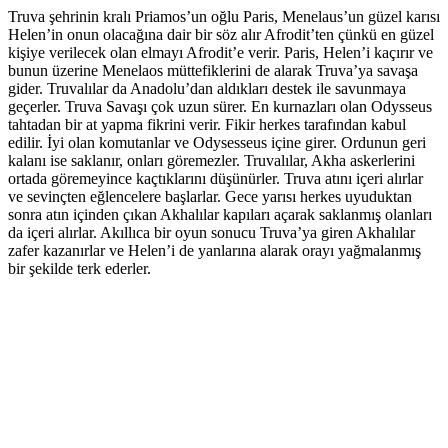
Truva şehrinin kralı Priamos’un oğlu Paris, Menelaus’un güzel karısı
Helen’in onun olacağına dair bir söz alır Afrodit’ten çünkü en güzel
kişiye verilecek olan elmayı Afrodit’e verir. Paris, Helen’i kaçırır ve
bunun üzerine Menelaos müttefiklerini de alarak Truva’ya savaşa
gider. Truvalılar da Anadolu’dan aldıkları destek ile savunmaya
geçerler. Truva Savaşı çok uzun sürer. En kurnazları olan Odysseus
tahtadan bir at yapma fikrini verir. Fikir herkes tarafından kabul
edilir. İyi olan komutanlar ve Odysesseus içine girer. Ordunun geri
kalanı ise saklanır, onları göremezler. Truvalılar, Akha askerlerini
ortada göremeyince kaçtıklarını düşünürler. Truva atını içeri alırlar
ve sevinçten eğlencelere başlarlar. Gece yarısı herkes uyuduktan
sonra atın içinden çıkan Akhalılar kapıları açarak saklanmış olanları
da içeri alırlar. Akıllıca bir oyun sonucu Truva’ya giren Akhalılar
zafer kazanırlar ve Helen’i de yanlarına alarak orayı yağmalanmış
bir şekilde terk ederler.