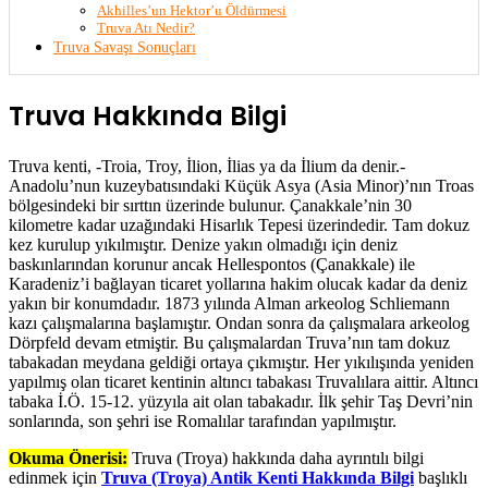
Akhilles’un Hektor’u Öldürmesi
Truva Atı Nedir?
Truva Savaşı Sonuçları
Truva Hakkında Bilgi
Truva kenti, -Troia, Troy, İlion, İlias ya da İlium da denir.-
Anadolu’nun kuzeybatısındaki Küçük Asya (Asia Minor)’nın Troas
bölgesindeki bir sırttın üzerinde bulunur. Çanakkale’nin 30
kilometre kadar uzağındaki Hisarlık Tepesi üzerindedir. Tam dokuz
kez kurulup yıkılmıştır. Denize yakın olmadığı için deniz
baskınlarından korunur ancak Hellespontos (Çanakkale) ile
Karadeniz’i bağlayan ticaret yollarına hakim olucak kadar da deniz
yakın bir konumdadır. 1873 yılında Alman arkeolog Schliemann
kazı çalışmalarına başlamıştır. Ondan sonra da çalışmalara arkeolog
Dörpfeld devam etmiştir. Bu çalışmalardan Truva’nın tam dokuz
tabakadan meydana geldiği ortaya çıkmıştır. Her yıkılışında yeniden
yapılmış olan ticaret kentinin altıncı tabakası Truvalılara aittir. Altıncı
tabaka İ.Ö. 15-12. yüzyıla ait olan tabakadır. İlk şehir Taş Devri’nin
sonlarında, son şehri ise Romalılar tarafından yapılmıştır.
Okuma Önerisi:
Truva (Troya) hakkında daha ayrıntılı bilgi
edinmek için
Truva (Troya) Antik Kenti Hakkında Bilgi
başlıklı