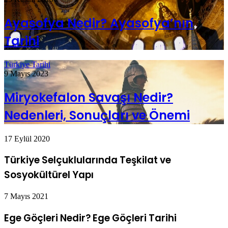
Ayasofya Nedir? Ayasofya’nın
Tarihi
Türkiye Tarihi
9 Mayıs 2023
Miryokefalon Savaşı Nedir?
Nedenleri, Sonuçları ve Önemi
17 Eylül 2020
Türkiye Selçuklularında Teşkilat ve
Sosyokültürel Yapı
7 Mayıs 2021
Ege Göçleri Nedir? Ege Göçleri Tarihi