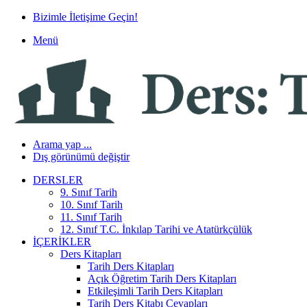
Bizimle İletişime Geçin!
Menü
Arama yap ...
Dış görünümü değiştir
DERSLER
9. Sınıf Tarih
10. Sınıf Tarih
11. Sınıf Tarih
12. Sınıf T.C. İnkılap Tarihi ve Atatürkçülük
İÇERIKLER
Ders Kitapları
Tarih Ders Kitapları
Açık Öğretim Tarih Ders Kitapları
Etkileşimli Tarih Ders Kitapları
Tarih Ders Kitabı Cevapları