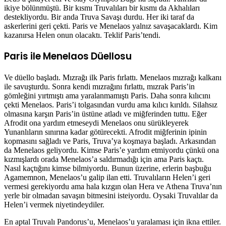
ikiye bölünmüştü. Bir kısmı Truvalıları bir kısmı da Akhalıları
destekliyordu. Bir anda Truva Savaşı durdu. Her iki taraf da
askerlerini geri çekti. Paris ve Menelaos yalnız savaşacaklardı. Kim
kazanırsa Helen onun olacaktı. Teklif Paris’tendi.
Paris ile Menelaos Düellosu
Ve düello başladı. Mızrağı ilk Paris fırlattı. Menelaos mızrağı kalkanı
ile savuşturdu. Sonra kendi mızrağını fırlattı, mızrak Paris’in
gömleğini yırtmıştı ama yaralanmamıştı Paris. Daha sonra kılıcını
çekti Menelaos. Paris’i tolgasından vurdu ama kılıcı kırıldı. Silahsız
olmasına karşın Paris’in üstüne atladı ve miğferinden tuttu. Eğer
Afrodit ona yardım etmeseydi Menelaos onu sürükleyerek
Yunanlıların sınırına kadar götürecekti. Afrodit miğferinin ipinin
kopmasını sağladı ve Paris, Truva’ya koşmaya başladı. Arkasından
da Menelaos geliyordu. Kimse Paris’e yardım etmiyordu çünkü ona
kızmışlardı orada Menelaos’a saldırmadığı için ama Paris kaçtı.
Nasıl kaçtığını kimse bilmiyordu. Bunun üzerine, erlerin başbuğu
Agamemnon, Menelaos’u galip ilan etti. Truvalıların Helen’i geri
vermesi gerekiyordu ama hala kızgın olan Hera ve Athena Truva’nın
yerle bir olmadan savaşın bitmesini isteiyordu. Oysaki Truvalılar da
Helen’i vermek niyetindeydiler.
En aptal Truvalı Pandorus’u, Menelaos’u yaralaması için ikna ettiler.