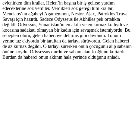
evlenirken tüm krallar, Helen’in başına bir iş gelirse yardım
edeceklerine söz verdiler. Verdikleri söz gereği tüm krallar;
Menelaos’un ağabeyi Agamemnon, Nestor, Ajax, Patroklos Truva
Savaşı için hazırdı. Sadece Odysseus ile Akhilles pek ortalıkta
değildi. Odyessus, Yunanistan’ın en akıllı ve en kurnaz kralıydı ve
kocasına sadakati olmayan bir kadın için savaşmak istemiyordu. Bu
sebepten ötürü, gelen haberciye delirmiş gibi davrandı. Tohum
yerine tuz ekiyordu bir taraftan da tarlayı sürüyordu. Gelen haberci
de az kurnaz değildi. O tarlayı sürerken onun çocuğunu alıp sabanın
önüne koydu. Odysessus durdu ve sabanı atarak oğlunu kurtardı.
Burdan da haberci onun aklının hala yerinde olduğunu anladı.