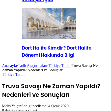
Dört Halife Kimdir? Dört Halife
Dönemi Hakkında Bilgi
Anasayfa
/
Tarih Araştırmaları
/
Türkiye Tarihi
/
Truva Savaşı Ne
Zaman Yapıldı? Nedenleri ve Sonuçları
Türkiye Tarihi
Truva Savaşı Ne Zaman Yapıldı?
Nedenleri ve Sonuçları
Melis Yalçın
Son güncelleme: 4 Ocak 2020
8 dakika okuma süresi