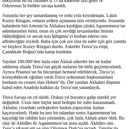
bakıyordu bu da Akhilles’ti. O da kaderine razı geldi ve
Odysessus’la birlikte savaşa katıldı.
Sonunda her şey tamamlanmış ve ordu yola koyulmuştu. Lakin
Kuzey Rüzgarı, onların yelken açmasına izin vermiyordu. Sonunda
kahinlerin biri Artemis’in Akhalara kızdığını çünkü Agamemnon’un
adamlarından birisi, onun en çok sevdiği tavşanlardan birisini
öldürdüğünü ve ancak kızı İphiginia’yı kurban ederse onu
affedeceğini söyledi. Baba için çok zor olsa da zafer için göz yumdu
ve böylece Kuzey Rüzgarı durdu. Askerler Truva’ya erişti,
Çanakkale Boğazı’nda kamp kurdular.
Sayıları 100.000’den fazla olan Akhalı askerler her ne kadar
saldırmış olsada Truva’nın güçlü surlarını bir türlü geçemiyorlardı.
Ayrıca Priamos’un bu hücumları bertaraf edebilecek, Truva’yı
koruyabilecek oğulları vardı.Truva ordusunun başkumandanı
bunların en cesuru olan Hektor’du. Öte yandan Akhaları düşman
kabul eden Anadolu halkları da Truva’nın yanındaydı.
Truva Savaşı on yıl sürdü. Dokuz yıl boyunca galip sürekli yer
değiştirdi. Uzun süre hiçbir taraf belirgin bir zafer kazanamadı.
Akhalar, civardaki yerleşkelere baskın yapıyorlar, kızları
kaçırıyorlardı. Hatta bu tarz bir talandan sonra Agamemnon’un
kaçırdığı bir rahibin kızı yüzünden, çok fazla Akhalı asker öldü. Bu
olay ile Akhilles ile Agamemnon’un arası açıldı. Akhilles onu
Zeus’a şikayet etti ve olay Olympos Dağı’na sıçradı. Tanrılar da