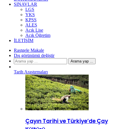
SINAVLAR
LGS
YKS
KPSS
ALES
Açık Lise
Açık Öğretim
İLETIŞIM
Rastgele Makale
Dış görünümü değiştir
Arama yap ...
Tarih Araştırmaları
Çayın Tarihi ve Türkiye’de Çay