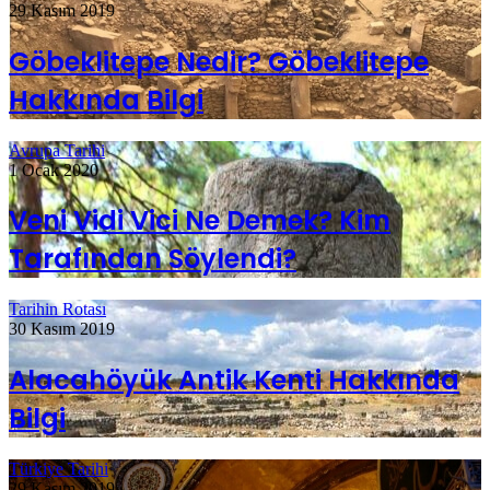
29 Kasım 2019
Göbeklitepe Nedir? Göbeklitepe
Hakkında Bilgi
Avrupa Tarihi
1 Ocak 2020
Veni Vidi Vici Ne Demek? Kim
Tarafından Söylendi?
Tarihin Rotası
30 Kasım 2019
Alacahöyük Antik Kenti Hakkında
Bilgi
Türkiye Tarihi
29 Kasım 2019