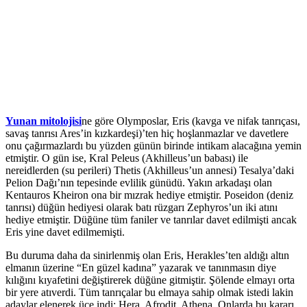
Yunan mitolojisi
ne göre Olymposlar, Eris (kavga ve nifak tanrıçası,
savaş tanrısı Ares’in kızkardeşi)’ten hiç hoşlanmazlar ve davetlere
onu çağırmazlardı bu yüzden günün birinde intikam alacağına yemin
etmiştir. O gün ise, Kral Peleus (Akhilleus’un babası) ile
nereidlerden (su perileri) Thetis (Akhilleus’un annesi) Tesalya’daki
Pelion Dağı’nın tepesinde evlilik günüdü. Yakın arkadaşı olan
Kentauros Kheiron ona bir mızrak hediye etmiştir. Poseidon (deniz
tanrısı) düğün hediyesi olarak batı rüzgarı Zephyros’un iki atını
hediye etmiştir. Düğüne tüm faniler ve tanrılar davet edilmişti ancak
Eris yine davet edilmemişti.
Bu duruma daha da sinirlenmiş olan Eris, Herakles’ten aldığı altın
elmanın üzerine “En güzel kadına” yazarak ve tanınmasın diye
kılığını kıyafetini değiştirerek düğüne gitmiştir. Şölende elmayı orta
bir yere atıverdi. Tüm tanrıçalar bu elmaya sahip olmak istedi lakin
adaylar elenerek üçe indi: Hera, Afrodit, Athena. Onlarda bu kararı