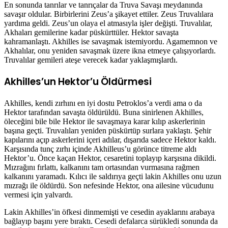
En sonunda tanrılar ve tanrıçalar da Truva Savaşı meydanında
savaşır oldular. Birbirlerini Zeus’a şikayet ettiler. Zeus Truvalılara
yardıma geldi. Zeus’un olaya el atmasıyla işler değişti. Truvalılar,
Akhaları gemilerine kadar püskürttüler. Hektor savaşta
kahramanlaştı. Akhilles ise savaşmak istemiyordu. Agamemnon ve
Akhalılar, onu yeniden savaşmak üzere ikna etmeye çalışıyorlardı.
Truvalılar gemileri ateşe verecek kadar yaklaşmışlardı.
Akhilles’un Hektor’u Öldürmesi
Akhilles, kendi zırhını en iyi dostu Petroklos’a verdi ama o da
Hektor tarafından savaşta öldürüldü. Buna sinirlenen Akhilles,
öleceğini bile bile Hektor ile savaşmaya karar kılıp askerlerinin
başına geçti. Truvalıları yeniden püskürtüp surlara yaklaştı. Şehir
kapılarını açıp askerlerini içeri adılar, dışarıda sadece Hektor kaldı.
Karşısında tunç zırhı içinde Akhilleus’u görünce titreme aldı
Hektor’u. Önce kaçan Hektor, cesaretini toplayıp karşısına dikildi.
Mızrağını fırlattı, kalkanını tam ortasından vurmasına rağmen
kalkanını yaramadı. Kılıcı ile saldırıya geçti lakin Akhilles onu uzun
mızrağı ile öldürdü. Son nefesinde Hektor, ona ailesine vücudunu
vermesi için yalvardı.
Lakin Akhilles’in öfkesi dinmemişti ve cesedin ayaklarını arabaya
bağlayıp başını yere bıraktı. Cesedi defalarca sürükledi sonunda da