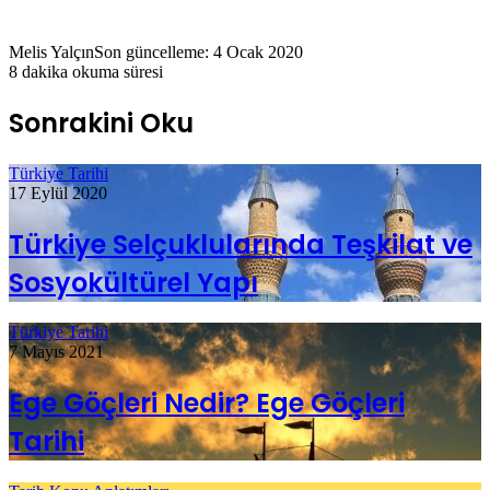
Melis Yalçın
Son güncelleme: 4 Ocak 2020
8 dakika okuma süresi
Sonrakini Oku
Türkiye Tarihi
17 Eylül 2020
Türkiye Selçuklularında Teşkilat ve
Sosyokültürel Yapı
Türkiye Tarihi
7 Mayıs 2021
Ege Göçleri Nedir? Ege Göçleri
Tarihi