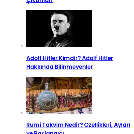
Çıkarıldı?
Adolf Hitler Kimdir? Adolf Hitler
Hakkında Bilinmeyenler
Rumi Takvim Nedir? Özellikleri, Ayları
ve Başlangıcı