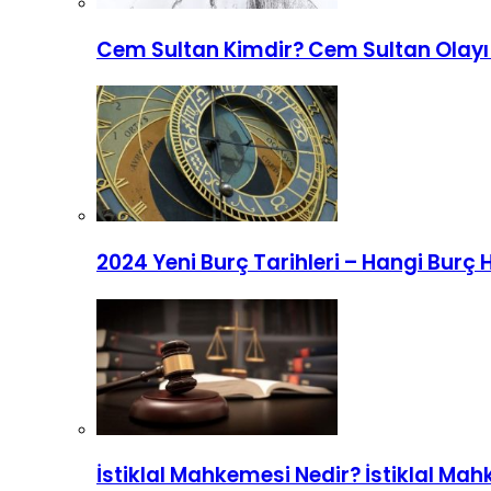
Cem Sultan Kimdir? Cem Sultan Olayı
2024 Yeni Burç Tarihleri – Hangi Burç 
İstiklal Mahkemesi Nedir? İstiklal Mah