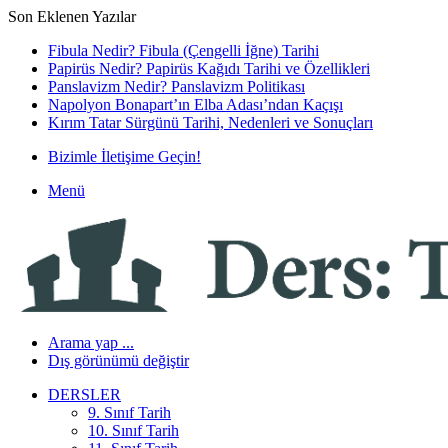
Son Eklenen Yazılar
Fibula Nedir? Fibula (Çengelli İğne) Tarihi
Papirüs Nedir? Papirüs Kağıdı Tarihi ve Özellikleri
Panslavizm Nedir? Panslavizm Politikası
Napolyon Bonapart’ın Elba Adası’ndan Kaçışı
Kırım Tatar Sürgünü Tarihi, Nedenleri ve Sonuçları
Bizimle İletişime Geçin!
Menü
Arama yap ...
Dış görünümü değiştir
DERSLER
9. Sınıf Tarih
10. Sınıf Tarih