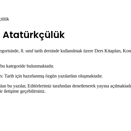
kçülük
ve Atatürkçülük
gorisinde, 8. sınıf tarih dersinde kullanılmak üzere Ders Kitapları, Konu
r bu kategoride bulunmaktadır.
rs: Tarih için hazırlanmış özgün yazılardan oluşmaktadır.
 alan bu yazılar, Editörlerimiz tarafından denetlenerek yayına açılmakta
 iletişime geçebilirsiniz.