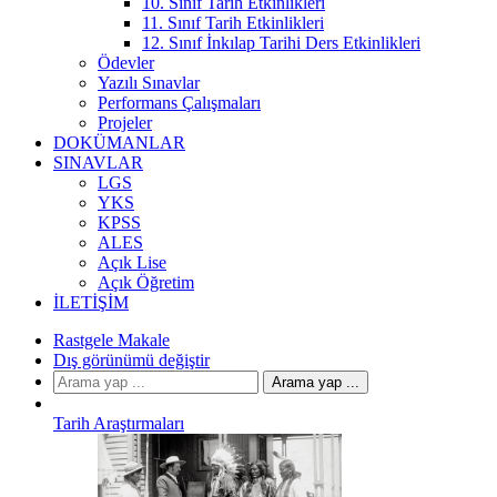
10. Sınıf Tarih Etkinlikleri
11. Sınıf Tarih Etkinlikleri
12. Sınıf İnkılap Tarihi Ders Etkinlikleri
Ödevler
Yazılı Sınavlar
Performans Çalışmaları
Projeler
DOKÜMANLAR
SINAVLAR
LGS
YKS
KPSS
ALES
Açık Lise
Açık Öğretim
İLETIŞIM
Rastgele Makale
Dış görünümü değiştir
Arama yap ...
Tarih Araştırmaları