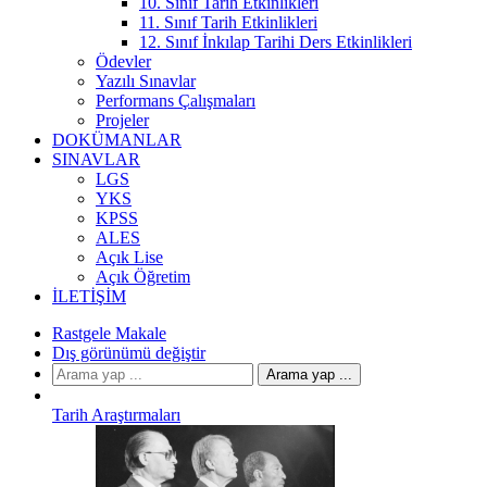
10. Sınıf Tarih Etkinlikleri
11. Sınıf Tarih Etkinlikleri
12. Sınıf İnkılap Tarihi Ders Etkinlikleri
Ödevler
Yazılı Sınavlar
Performans Çalışmaları
Projeler
DOKÜMANLAR
SINAVLAR
LGS
YKS
KPSS
ALES
Açık Lise
Açık Öğretim
İLETIŞIM
Rastgele Makale
Dış görünümü değiştir
Arama yap ...
Tarih Araştırmaları