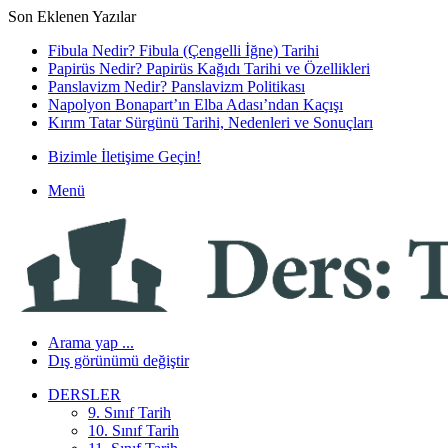
Son Eklenen Yazılar
Fibula Nedir? Fibula (Çengelli İğne) Tarihi
Papirüs Nedir? Papirüs Kağıdı Tarihi ve Özellikleri
Panslavizm Nedir? Panslavizm Politikası
Napolyon Bonapart’ın Elba Adası’ndan Kaçışı
Kırım Tatar Sürgünü Tarihi, Nedenleri ve Sonuçları
Bizimle İletişime Geçin!
Menü
Arama yap ...
Dış görünümü değiştir
DERSLER
9. Sınıf Tarih
10. Sınıf Tarih