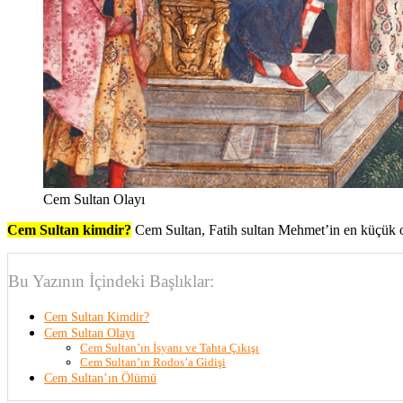
Cem Sultan Olayı
Cem Sultan kimdir?
Cem Sultan, Fatih sultan Mehmet’in en küçük oğlu
Bu Yazının İçindeki Başlıklar:
Cem Sultan Kimdir?
Cem Sultan Olayı
Cem Sultan’ın İsyanı ve Tahta Çıkışı
Cem Sultan’ın Rodos’a Gidişi
Cem Sultan’ın Ölümü