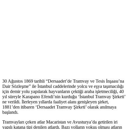
30 Ağustos 1869 tarihli “Dersaadet’de Tramvay ve Tesis İnşaası’na
Dair Sözleşme” ile İstanbul caddelerinde yolcu ve eşya taşımacılığı
için demir yolu yapılarak hayvanların çektiği araba işletmeciliği, 40
yıl süreyle Karapano Efendi’nin kurduğu ‘İstanbul Tramvay Şirketi’
ne verildi. İlerleyen yıllarda faaliyet alanı genişleyen şirket,
1881’den itibaren ‘Dersaadet Tramvay Şirketi’ olarak anılmaya
başlandı.
Tramvayları çeken atlar Macaristan ve Avusturya’da getirilen iri
yapılı katana tipi denilen atlardı. Bazı yolların yokuş olması atların