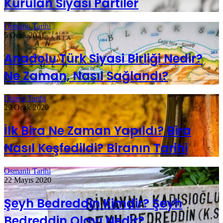
Kurulan Siyasi Partiler
Osmanlı Tarihi
5 Ocak 2021
Anadolu Türk Siyasi Birliği Nedir?
Ne Zaman, Nasıl Sağlandı?
Dünya Tarihi
29 Ocak 2020
İlk Bira Ne Zaman Yapıldı? Bira
Nasıl Keşfedildi? Biranın Tarihi
Osmanlı Tarihi
22 Mayıs 2020
Şeyh Bedreddin Kimdir? Şeyh
Bedreddin Olayı Nedir?