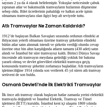
sayısını 2 ya da 4 olarak belirlemiştir. Yokuşlar neticesinde çabuk
yıpranan atlar ve bakımsızlık tramvayların hızlarının düşmesine
sebep oldu. Bilet ücretlerinin pahalılığı ve halkın acele işinin
olmaması tramvaylara olan ilgiyi hep alt seviyede tuttu.
Atlı Tramvaylar Ne Zaman Kaldırıldı?
1912’de başlayan Balkan Savaşları sırasında ordunun elindeki at
ihtiyacının yeterli olmaması üzerine tramvay şirketinin elindeki
bütün atlar satın alınmak istendi ve şirketin verdiği olumlu cevap
üzerine otuz bin altın karşılığında atların tamamı (430 adet) satın
alındı ve İstanbul bir süre tramvaysız kaldı. Birinci Dünya Savaşı
öncesinde atlı tramvayın meydana getirdiği yokluk bir bakıma
yararlı olmuş ve devlet görevlileri elektrikli tramvaya geçiş
konusunda tramvay şirketini zorlamaya başladılar. Atlı tramvayların
işletmeciliğine 1914 yılında son verilerek 45 yıl süren atlı tramvay
serüveni de son buldu.
Osmanlı Devleti’nde İlk Elektrikli Tramvaylar
İlk önce atlı tramvay olarak başlayan hatlar zamanla yerini elektrikli
tramvayla değiştirdi ve İstanbul Elektrik, Tramvay ve Tünel
işletmesi (İETT) kuruldu. İstanbul kent içi ulaşımı 1869 yılında