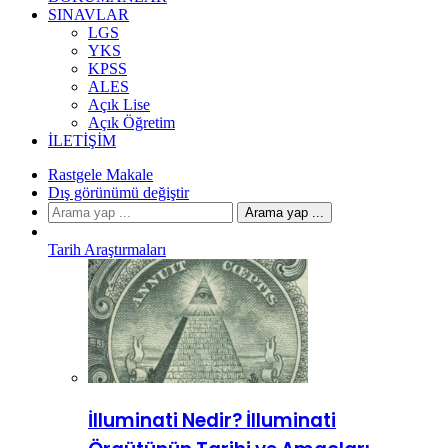
SINAVLAR
LGS
YKS
KPSS
ALES
Açık Lise
Açık Öğretim
İLETIŞIM
Rastgele Makale
Dış görünümü değiştir
Arama yap ...
Tarih Araştırmaları
İlluminati Nedir? İlluminati