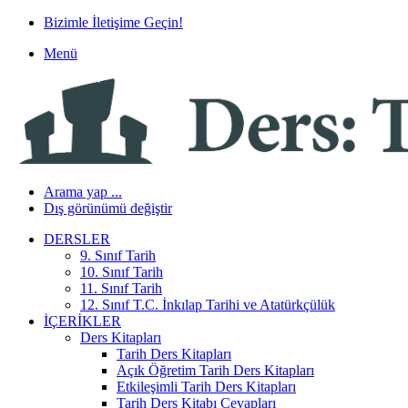
Bizimle İletişime Geçin!
Menü
Arama yap ...
Dış görünümü değiştir
DERSLER
9. Sınıf Tarih
10. Sınıf Tarih
11. Sınıf Tarih
12. Sınıf T.C. İnkılap Tarihi ve Atatürkçülük
İÇERIKLER
Ders Kitapları
Tarih Ders Kitapları
Açık Öğretim Tarih Ders Kitapları
Etkileşimli Tarih Ders Kitapları
Tarih Ders Kitabı Cevapları