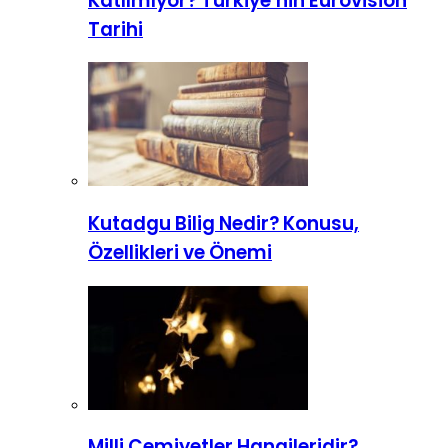
Katılmıyor? Türkiye’nin Eurovision
Tarihi
Kutadgu Bilig Nedir? Konusu,
Özellikleri ve Önemi
Milli Cemiyetler Hangileridir?