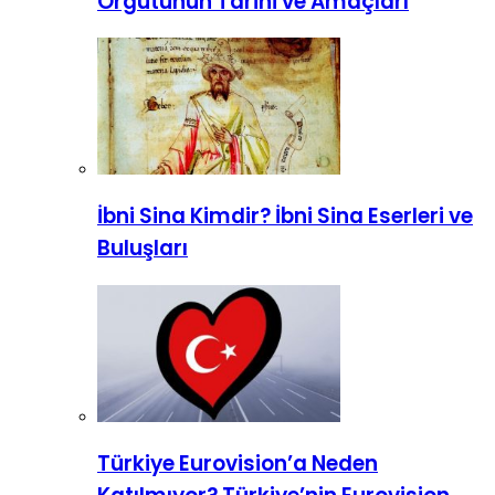
Örgütünün Tarihi ve Amaçları
İbni Sina Kimdir? İbni Sina Eserleri ve
Buluşları
Türkiye Eurovision’a Neden