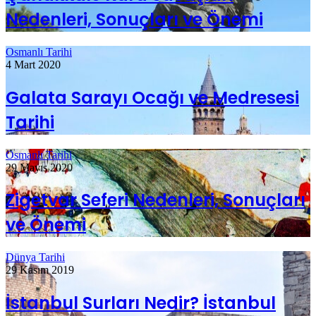
Nedenleri, Sonuçları ve Önemi
Osmanlı Tarihi
4 Mart 2020
Galata Sarayı Ocağı ve Medresesi
Tarihi
Osmanlı Tarihi
29 Mayıs 2020
Zigetvar Seferi Nedenleri, Sonuçları
ve Önemi
Dünya Tarihi
29 Kasım 2019
İstanbul Surları Nedir? İstanbul