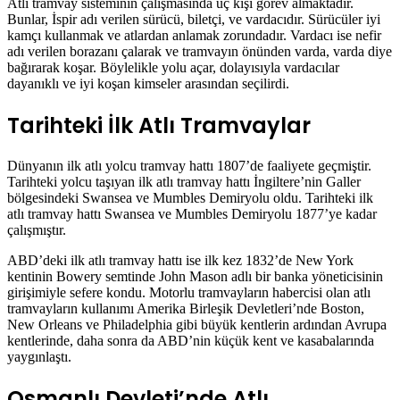
Atlı tramvay sisteminin çalışmasında üç kişi görev almaktadır.
Bunlar, İspir adı verilen sürücü, biletçi, ve vardacıdır. Sürücüler iyi
kamçı kullanmak ve atlardan anlamak zorundadır. Vardacı ise nefir
adı verilen borazanı çalarak ve tramvayın önünden varda, varda diye
bağırarak koşar. Böylelikle yolu açar, dolayısıyla vardacılar
dayanıklı ve iyi koşan kimseler arasından seçilirdi.
Tarihteki İlk Atlı Tramvaylar
Dünyanın ilk atlı yolcu tramvay hattı 1807’de faaliyete geçmiştir.
Tarihteki yolcu taşıyan ilk atlı tramvay hattı İngiltere’nin Galler
bölgesindeki Swansea ve Mumbles Demiryolu oldu. Tarihteki ilk
atlı tramvay hattı Swansea ve Mumbles Demiryolu 1877’ye kadar
çalışmıştır.
ABD’deki ilk atlı tramvay hattı ise ilk kez 1832’de New York
kentinin Bowery semtinde John Mason adlı bir banka yöneticisinin
girişimiyle sefere kondu. Motorlu tramvayların habercisi olan atlı
tramvayların kullanımı Amerika Birleşik Devletleri’nde Boston,
New Orleans ve Philadelphia gibi büyük kentlerin ardından Avrupa
kentlerinde, daha sonra da ABD’nin küçük kent ve kasabalarında
yaygınlaştı.
Osmanlı Devleti’nde Atlı