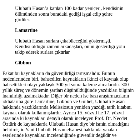
Ulubatlı Hasan’a katılan 100 kadar yeniçeri, kendisinin
ölümünden sonra buradaki gediği işgal edip şehre
girdiler.
Lamartine
Ulubatlı Hasan surlara çıkabileceğini göstermişti.
Kendisi öldüğü zaman arkadaşları, onun gösterdiği yolu
takip ederek surlara çıktırlar.
Gibbon
Fakat bu kaynakların da güvenilirliği tartışmalıdır. Bunun
nedenlerinden biri, bahsedilen kaynakların ikinci el kaynak olup
bahsettikleri olayı yaklaşık 300 yıl sonra kaleme almalarıdır. 300
yıllık süreç ve dönemin şartları düşünüldüğünde yazdıkları bilginin
inanılırlığı azalmaktadır. Diğer bir neden ise bazı araştırmacıların
iddialarına göre Lamartine, Gibbon ve Gulliet, Ulubatlı Hasan
hakkında yazdıklarında Melissiosun yeniden yazdığı tarih kitabını
kaynak olarak kullanmışlardır. Ayrıca 15. yüzyıl ile 17. yüzyıl
arasında ki kaynakları detaylı olarak inceleyen Prof. Dr. Necdet
Öztürk de kaynaklarda Ulubatlı Hasan diye bir ismin olmadığını
belirtmiştir. Yani Ulubatlı Hasan efsanesi hakkında yazılan
eserlerinde kaynakları incelendiğinde güvenilir değildir ve