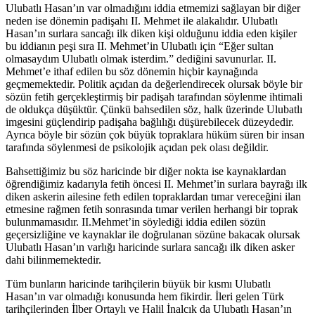
Ulubatlı Hasan’ın var olmadığını iddia etmemizi sağlayan bir diğer
neden ise dönemin padişahı II. Mehmet ile alakalıdır. Ulubatlı
Hasan’ın surlara sancağı ilk diken kişi olduğunu iddia eden kişiler
bu iddianın peşi sıra II. Mehmet’in Ulubatlı için “Eğer sultan
olmasaydım Ulubatlı olmak isterdim.” dediğini savunurlar. II.
Mehmet’e ithaf edilen bu söz dönemin hiçbir kaynağında
geçmemektedir. Politik açıdan da değerlendirecek olursak böyle bir
sözün fetih gerçekleştirmiş bir padişah tarafından söylenme ihtimali
de oldukça düşüktür. Çünkü bahsedilen söz, halk üzerinde Ulubatlı
imgesini güçlendirip padişaha bağlılığı düşürebilecek düzeydedir.
Ayrıca böyle bir sözün çok büyük topraklara hüküm süren bir insan
tarafında söylenmesi de psikolojik açıdan pek olası değildir.
Bahsettiğimiz bu söz haricinde bir diğer nokta ise kaynaklardan
öğrendiğimiz kadarıyla fetih öncesi II. Mehmet’in surlara bayrağı ilk
diken askerin ailesine feth edilen topraklardan tımar vereceğini ilan
etmesine rağmen fetih sonrasında tımar verilen herhangi bir toprak
bulunmamasıdır. II.Mehmet’in söylediği iddia edilen sözün
geçersizliğine ve kaynaklar ile doğrulanan sözüne bakacak olursak
Ulubatlı Hasan’ın varlığı haricinde surlara sancağı ilk diken asker
dahi bilinmemektedir.
Tüm bunların haricinde tarihçilerin büyük bir kısmı Ulubatlı
Hasan’ın var olmadığı konusunda hem fikirdir. İleri gelen Türk
tarihçilerinden İlber Ortaylı ve Halil İnalcık da Ulubatlı Hasan’ın