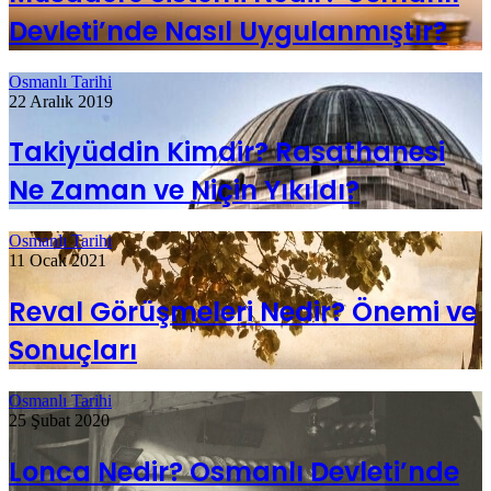
Devleti’nde Nasıl Uygulanmıştır?
Osmanlı Tarihi
22 Aralık 2019
Takiyüddin Kimdir? Rasathanesi
Ne Zaman ve Niçin Yıkıldı?
Osmanlı Tarihi
11 Ocak 2021
Reval Görüşmeleri Nedir? Önemi ve
Sonuçları
Osmanlı Tarihi
25 Şubat 2020
Lonca Nedir? Osmanlı Devleti’nde