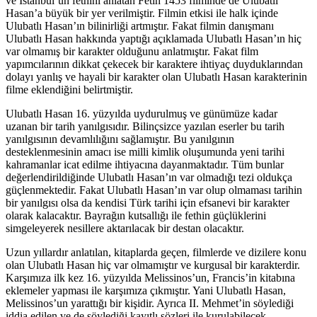
ve İstanbul’un fethini anlatan Fetih 1453 filminde de Ulubatlı
Hasan’a büyük bir yer verilmiştir. Filmin etkisi ile halk içinde
Ulubatlı Hasan’ın bilinirliği artmıştır. Fakat filmin danışmanı
Ulubatlı Hasan hakkında yaptığı açıklamada Ulubatlı Hasan’ın hiç
var olmamış bir karakter olduğunu anlatmıştır. Fakat film
yapımcılarının dikkat çekecek bir karaktere ihtiyaç duyduklarından
dolayı yanlış ve hayali bir karakter olan Ulubatlı Hasan karakterinin
filme eklendiğini belirtmiştir.
Ulubatlı Hasan 16. yüzyılda uydurulmuş ve günümüze kadar
uzanan bir tarih yanılgısıdır. Bilinçsizce yazılan eserler bu tarih
yanılgısının devamlılığını sağlamıştır. Bu yanılgının
desteklenmesinin amacı ise milli kimlik oluşumunda yeni tarihi
kahramanlar icat edilme ihtiyacına dayanmaktadır. Tüm bunlar
değerlendirildiğinde Ulubatlı Hasan’ın var olmadığı tezi oldukça
güçlenmektedir. Fakat Ulubatlı Hasan’ın var olup olmaması tarihin
bir yanılgısı olsa da kendisi Türk tarihi için efsanevi bir karakter
olarak kalacaktır. Bayrağın kutsallığı ile fethin güçlüklerini
simgeleyerek nesillere aktarılacak bir destan olacaktır.
Uzun yıllardır anlatılan, kitaplarda geçen, filmlerde ve dizilere konu
olan Ulubatlı Hasan hiç var olmamıştır ve kurgusal bir karakterdir.
Karşımıza ilk kez 16. yüzyılda Melissinos’un, Francis’in kitabına
eklemeler yapması ile karşımıza çıkmıştır. Yani Ulubatlı Hasan,
Melissinos’un yarattığı bir kişidir. Ayrıca II. Mehmet’in söylediği
iddia edilen ve de söylediği kayıtlı sözleri ile kurulabilecek