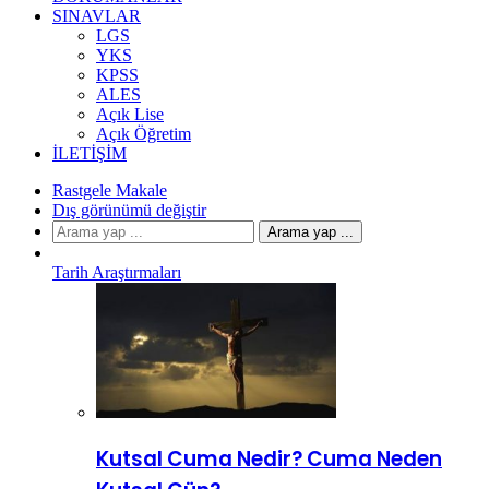
SINAVLAR
LGS
YKS
KPSS
ALES
Açık Lise
Açık Öğretim
İLETIŞIM
Rastgele Makale
Dış görünümü değiştir
Arama yap ...
Tarih Araştırmaları
Kutsal Cuma Nedir? Cuma Neden