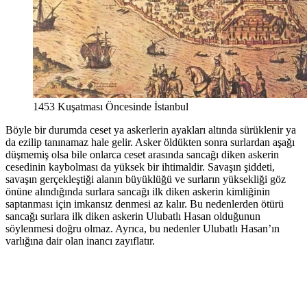
1453 Kuşatması Öncesinde İstanbul
Böyle bir durumda ceset ya askerlerin ayakları altında sürüklenir ya
da ezilip tanınamaz hale gelir. Asker öldükten sonra surlardan aşağı
düşmemiş olsa bile onlarca ceset arasında sancağı diken askerin
cesedinin kaybolması da yüksek bir ihtimaldir. Savaşın şiddeti,
savaşın gerçekleştiği alanın büyüklüğü ve surların yüksekliği göz
önüne alındığında surlara sancağı ilk diken askerin kimliğinin
saptanması için imkansız denmesi az kalır. Bu nedenlerden ötürü
sancağı surlara ilk diken askerin Ulubatlı Hasan olduğunun
söylenmesi doğru olmaz. Ayrıca, bu nedenler Ulubatlı Hasan’ın
varlığına dair olan inancı zayıflatır.