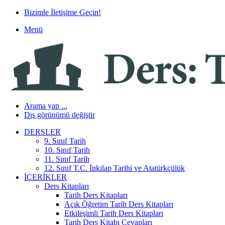
Bizimle İletişime Geçin!
Menü
Arama yap ...
Dış görünümü değiştir
DERSLER
9. Sınıf Tarih
10. Sınıf Tarih
11. Sınıf Tarih
12. Sınıf T.C. İnkılap Tarihi ve Atatürkçülük
İÇERIKLER
Ders Kitapları
Tarih Ders Kitapları
Açık Öğretim Tarih Ders Kitapları
Etkileşimli Tarih Ders Kitapları
Tarih Ders Kitabı Cevapları