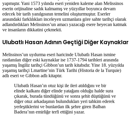
yapmıştır. Yani 1573 yılında eseri yeniden kaleme alan Melissinos
eserin orijinaline sadık kalmamış ve yüzyıllar boyunca devam
edecek bir tarih yanılgısının temelini oluşturmuştur. Eserler
arasındaki farklılıkları inceleyen uzmanlara göre sahte tarihçi olarak
adlandırdıkları Melissinos’un amacı yazacağı esere heyecan katmak
ve insanların dikkatini çekmekti.
Ulubatlı Hasan Adının Geçtiği Diğer Kaynaklar
Melissinos’un uydurma eseri haricinde Ulubatlı Hasan ismine
rastlanılan diğer eski kaynaklar ise 1737-1794 tarihleri arasında
yaşamış İngiliz tarihçi Gibbon’un tarih kitabıdır. Yine 18. yüzyılda
yaşamış tarihçi Lmartine’nin Türk Tarihi (Historia de la Turquie)
adlı eseri ve Gibbon adlı kitaptır.
Ulubatlı Hasan’ın otuz kişi ile ileri atıldığını ve bir
elinde kalkanı diğer elinde yatağanı olduğu halde sura
çıkarak, burada tündüğünü ve sonra şehit düştüğünü ve
diğer otuz arkadaşının bulundukları yeri tahkim ederek
yerleştiklerini ve bunlardan ilk şehre giren Balban
Badera’nın emirliğe terfi ettiğini yazar.