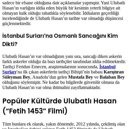
sadece bir efsane olduğuna dair açıklamalar yapmıştır. Yani Ulubatlı
Hasan’ın varlığını iddia eden büyük bir kesimin yeterli bilgiye ait
olmayan halk olduğu rahatlıkla söylenebilir. İddiaların geçerliliği
incelendiğinde de Ulubatlı Hasan’ın tarihte var olmadığı düşüncesi
güçlenmektedir.
İstanbul Surları’na Osmanlı Sancağını Kim
Dikti?
Ulubatlı Hasan’ın var olmadığının yanı sıra, sancağı diken askerin
farklı askerler olduğu da bazı tarihçiler tarafından iddia edilmektedir.
Tarihçi Feridun Emecen, araştırmalarının sonucunda,
İstanbul
Surları
‘na ilk çıkan askerlerin tarihçi Bihişti’nin babası
Karıştıran
Süleyman Bey
, Anadolu’dan gelen
Mustafa Bey
ve
Balaban Bey
olduğunu söylemiştir. Ne kadar bu bilgilerde güvenilir olmasa da
Ulubatlı Hasan’ın var olma ihtimalini zayıflatmaktadır.
Popüler Kültürde Ulubatlı Hasan
(“Fetih 1453” Filmi)
Tüm bunlara ek olarak, yakın dönemde, 2012 yılında, çekilmiş olan