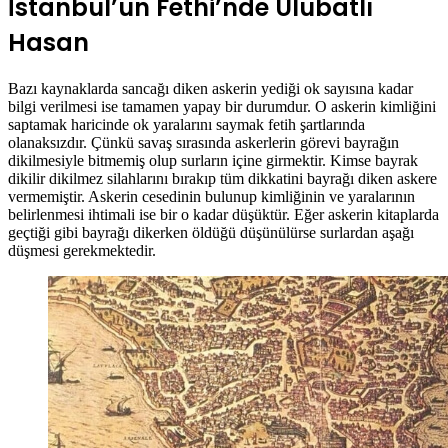
İstanbul’un Fethi’nde Ulubatlı
Hasan
Bazı kaynaklarda sancağı diken askerin yediği ok sayısına kadar
bilgi verilmesi ise tamamen yapay bir durumdur. O askerin kimliğini
saptamak haricinde ok yaralarını saymak fetih şartlarında
olanaksızdır. Çünkü savaş sırasında askerlerin görevi bayrağın
dikilmesiyle bitmemiş olup surların içine girmektir. Kimse bayrak
dikilir dikilmez silahlarını bırakıp tüm dikkatini bayrağı diken askere
vermemiştir. Askerin cesedinin bulunup kimliğinin ve yaralarının
belirlenmesi ihtimali ise bir o kadar düşüktür. Eğer askerin kitaplarda
geçtiği gibi bayrağı dikerken öldüğü düşünülürse surlardan aşağı
düşmesi gerekmektedir.