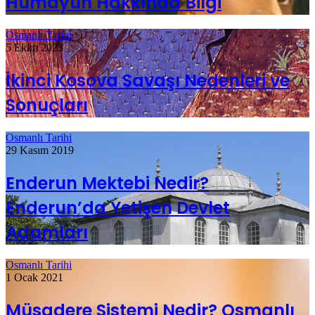
Hümayun Hakkında Bilgi
Osmanlı Tarihi
5 Ekim 2023
İkinci Kosova Savaşı Nedenleri ve
Sonuçları
Osmanlı Tarihi
29 Kasım 2019
Enderun Mektebi Nedir?
Enderun’da Yetişen Devlet
Adamları
Osmanlı Tarihi
1 Ocak 2021
Müsadere Sistemi Nedir? Osmanlı