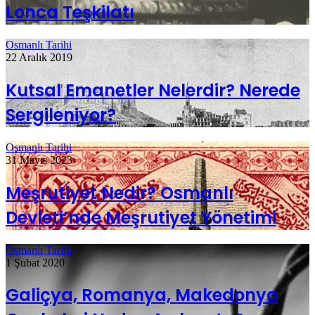
Lonca Teşkilatı
Osmanlı Tarihi
22 Aralık 2019
Kutsal Emanetler Nelerdir? Nerede
Sergileniyor?
Osmanlı Tarihi
31 Mayıs 2023
Meşrutiyet Nedir? Osmanlı
Devleti’nde Meşrutiyet Yönetimi
Osmanlı Tarihi
1 Şubat 2020
Galiçya, Romanya, Makedonya