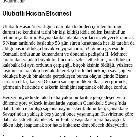
uydurmadır.
Ulubatlı Hasan Efsanesi
Ulubatlı Hasan’ın varlığına dair olan kabulleri çürüten bir diğer
durum ise kendisini tarihi bir kişi kıldığı iddia edilen İstanbul’un
fethinin şartlarıdır. Kaynaklarda anlatılan şartları inceleyecek olursak
6 Nisan tarihinde başlatılıp 53 gün süren kuşatmada her iki tarafın da
aldığı hasar oldukça büyük ve yıpratıcıdır. 53. günün gecesinde
Osmanlı ordusunun kumandanı ve dönemin padişahı II. Mehmet
tarafından yapılan büyük bir hücumla şehir fethedilmiştir. Oldukça
kalabalık iki ayrı ordunun çarpıştığı, birçok kişinin öldüğü, yüzlerce
kişinin surlara çıkıp bayrak dikerek şehri fethetmek için savaştığı ve
oldukça büyük bir alanda gerçekleşen bunca olayın içinde Bizans
surlarına ilk çıkan ve Osmanlı sancağını diken ilk askeri görmek,
görmenin haricinde o askerin kimliğini saptamak oldukça zordur.
Benzer büyüklükte fakat daha yakın bir tarihte gerçekleşen ve o
döneme göre yüksek imkanlarda yaşanan Çanakkale Savaşı’nda
dahi binlerce kimliği saptanamayan asker bulunurken, Çanakkale
Savaşı’ndan yaklaşık beş yüz yıl önce yaşanmıştır. Tasvirlerine göre
daha da şiddetli olabilecek bir fetih savaşında surlara bayrağı ilk
diken kişiyi saptamak zor hatta imkansız denebilecek düzeydedir.