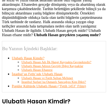
ile sözlü ve yazılı olarak aktarılan tarihte bazı olgular yanlış
aktarılmıştır. Efsaneden gerçeğe dönüşmüş veya da abartılmış olarak
karşımıza çıkabilmektedir. Tarihin belirttiğim şekillerde bilinçli ya da
bilinçsiz aktarılması yanlış bilgilere dönüşmektedir. Örnekleri
düşünüldüğünde oldukça fazla olan tarihi bilgilerin çarptırılmasına
Türk tarihinde de rastlarız. Halk arasında olukça yaygın olup
tarihçiler arasında hala tartışmalara neden olan tarih yanılgımız
Ulubatlı Hasan ile ilgilidir. Ulubatlı Hasan gerçek midir? Ulubatlı
Hasan efsane midir?
Ulubatlı Hasan gerçekten yaşamış mıdır?
Bu Yazının İçindeki Başlıklar:
Ulubatlı Hasan Kimdir?
Ulubatlı Hasan Adı İlk Hangi Kaynakta Geçmektedir?
Ulubatlı Hasan Adının Geçtiği Diğer Kaynaklar
Ulubatlı Hasan Efsanesi
İstanbul’un Fethi’nde Ulubatlı Hasan
Ulubatlı Hasan ve Fatih Sultan Mehmet
İstanbul Surları’na Osmanlı Sancağını Kim Dikti?
Popüler Kültürde Ulubatlı Hasan (“Fetih 1453” Filmi)
Ulubatlı Hasan Kimdir?