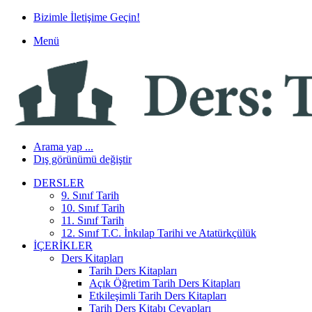
Bizimle İletişime Geçin!
Menü
Arama yap ...
Dış görünümü değiştir
DERSLER
9. Sınıf Tarih
10. Sınıf Tarih
11. Sınıf Tarih
12. Sınıf T.C. İnkılap Tarihi ve Atatürkçülük
İÇERIKLER
Ders Kitapları
Tarih Ders Kitapları
Açık Öğretim Tarih Ders Kitapları
Etkileşimli Tarih Ders Kitapları
Tarih Ders Kitabı Cevapları