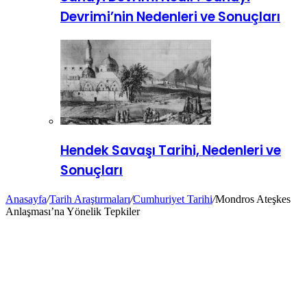
Devrimi’nin Nedenleri ve Sonuçları
Hendek Savaşı Tarihi, Nedenleri ve
Sonuçları
Anasayfa
/
Tarih Araştırmaları
/
Cumhuriyet Tarihi
/
Mondros Ateşkes
Anlaşması’na Yönelik Tepkiler