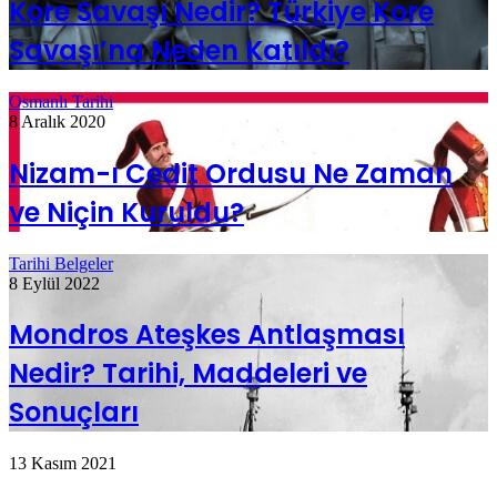
Kore Savaşı Nedir? Türkiye Kore
Savaşı’na Neden Katıldı?
Osmanlı Tarihi
8 Aralık 2020
Nizam-ı Cedit Ordusu Ne Zaman
ve Niçin Kuruldu?
Tarihi Belgeler
8 Eylül 2022
Mondros Ateşkes Antlaşması
Nedir? Tarihi, Maddeleri ve
Sonuçları
13 Kasım 2021