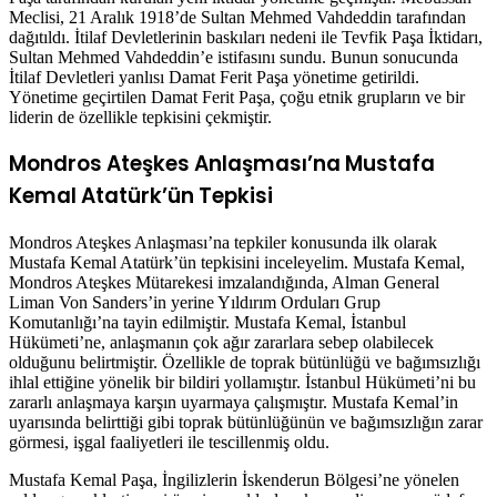
Meclisi, 21 Aralık 1918’de Sultan Mehmed Vahdeddin tarafından
dağıtıldı. İtilaf Devletlerinin baskıları nedeni ile Tevfik Paşa İktidarı,
Sultan Mehmed Vahdeddin’e istifasını sundu. Bunun sonucunda
İtilaf Devletleri yanlısı Damat Ferit Paşa yönetime getirildi.
Yönetime geçirtilen Damat Ferit Paşa, çoğu etnik grupların ve bir
liderin de özellikle tepkisini çekmiştir.
Mondros Ateşkes Anlaşması’na Mustafa
Kemal Atatürk’ün Tepkisi
Mondros Ateşkes Anlaşması’na tepkiler konusunda ilk olarak
Mustafa Kemal Atatürk’ün tepkisini inceleyelim. Mustafa Kemal,
Mondros Ateşkes Mütarekesi imzalandığında, Alman General
Liman Von Sanders’in yerine Yıldırım Orduları Grup
Komutanlığı’na tayin edilmiştir. Mustafa Kemal, İstanbul
Hükümeti’ne, anlaşmanın çok ağır zararlara sebep olabilecek
olduğunu belirtmiştir. Özellikle de toprak bütünlüğü ve bağımsızlığı
ihlal ettiğine yönelik bir bildiri yollamıştır. İstanbul Hükümeti’ni bu
zararlı anlaşmaya karşın uyarmaya çalışmıştır. Mustafa Kemal’in
uyarısında belirttiği gibi toprak bütünlüğünün ve bağımsızlığın zarar
görmesi, işgal faaliyetleri ile tescillenmiş oldu.
Mustafa Kemal Paşa, İngilizlerin İskenderun Bölgesi’ne yönelen