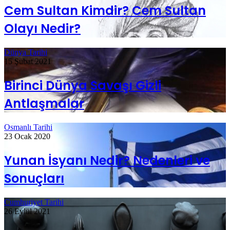
Cem Sultan Kimdir? Cem Sultan
Olayı Nedir?
Dünya Tarihi
15 Şubat 2021
Birinci Dünya Savaşı Gizli
Antlaşmalar
Osmanlı Tarihi
23 Ocak 2020
Yunan İsyanı Nedir? Nedenleri ve
Sonuçları
Cumhuriyet Tarihi
26 Eylül 2021