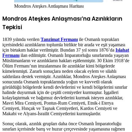
Mondros Ateşkes Antlaşması Haritası
Mondros Ateşkes Anlaşması’na Azınlıkların
Tepkisi
1839 yılında verilen
Tanzimat Fermanı
ile Osmanlı toprakları
içerisindeki azınlıkların toplumla birlikte bir arada ve eşit yaşaması
için birtakım haklar verilmiştir. Bundan 37 yıl sonra 1876’da
Islahat
Fermanı
ilan edilmiştir. Osmanlı İmparatorluğu sınırlarında yaşayan
Müslümanların ve azınlıkların hakları eşitlenmiştir. 30 Ekim 1918’de
Ölüm Fermanı’nın imzalanması ile azınlıklar kimi bölgelerde
kümelenmişti. Zararlı sonuçlara neden olacak eylem ve silahlı
saldırılara destek vermiştir. Azınlıklar, Mondros Ateşkes Anlaşması
sonucunda Osmanlı topraklarında yoğun ve kuvvetli olarak
görüldüğü bölgelerde kendi devletlerini ve kendi bölgelerini sınırlar
halinde duyurmak için de çeşitli cemiyetler kurmuştur. İşgalleri
kolaylaştırmak ve bağımsız devletlerini kurmak isteyen azınlıklar,
Mavri Mira Cemiyeti, Pontus-Rum Cemiyeti, Etnik-i Eterya
Cemiyeti, Hınçak ve Taşnak Cemiyetleri, Kardos Cemiyeti ve
Makabi ve Alyans-İsrailit Cemiyetlerini kurmuşlardır.
Sonuç olarak, azınlık grupları daha önce Osmanlı İmparatorluğu
sınırları içerisinde barış ve huzur çerçevesinde yaşamasına rağmen