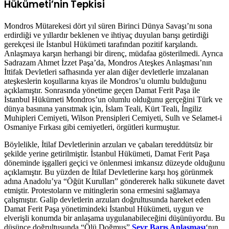
Hükümeti’nin Tepkisi
Mondros Mütarekesi dört yıl süren Birinci Dünya Savaşı’nı sona
erdirdiği ve yıllardır beklenen ve ihtiyaç duyulan barışı getirdiği
gerekçesi ile İstanbul Hükümeti tarafından pozitif karşılandı.
Anlaşmaya karşın herhangi bir direnç, müdafaa gösterilmedi. Ayrıca
Sadrazam Ahmet İzzet Paşa’da, Mondros Ateşkes Anlaşması’nın
İttifak Devletleri safhasında yer alan diğer devletlerle imzalanan
ateşkeslerin koşullarına kıyas ile Mondros’u olumlu bulduğunu
açıklamıştır. Sonrasında yönetime geçen Damat Ferit Paşa ile
İstanbul Hükümeti Mondros’un olumlu olduğunu gerçeğini Türk ve
dünya basınına yansıtmak için, İslam Teali, Kürt Teali, İngiliz
Muhipleri Cemiyeti, Wilson Prensipleri Cemiyeti, Sulh ve Selamet-i
Osmaniye Fırkası gibi cemiyetleri, örgütleri kurmuştur.
Böylelikle, İtilaf Devletlerinin arzuları ve çabaları tereddütsüz bir
şekilde yerine getirilmiştir. İstanbul Hükümeti, Damat Ferit Paşa
döneminde işgalleri geçici ve önlenmesi imkansız düzeyde olduğunu
açıklamıştır. Bu yüzden de İtilaf Devletlerine karşı hoş görünmek
adına Anadolu’ya “Öğüt Kurulları” göndererek halkı sükunete davet
etmiştir. Protestoların ve mitinglerin sona ermesini sağlamaya
çalışmıştır. Galip devletlerin arzuları doğrultusunda hareket eden
Damat Ferit Paşa yönetimindeki İstanbul Hükümeti, uygun ve
elverişli konumda bir anlaşama uygulanabileceğini düşünüyordu. Bu
düşünce doğrultusunda “Ölü Doğmuş”
Sevr Barış Anlaşması
‘nın