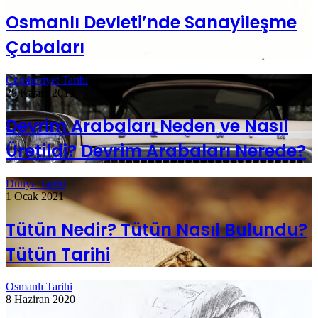
Osmanlı Devleti’nde Sanayileşme
Çabaları
Cumhuriyet Tarihi
29 Kasım 2019
Devrim Arabaları Neden ve Nasıl
Üretildi? Devrim Arabaları Nerede?
Dünya Tarihi
1 Ocak 2021
Tütün Nedir? Tütün Nasıl Bulundu?
Tütün Tarihi
Osmanlı Tarihi
8 Haziran 2020