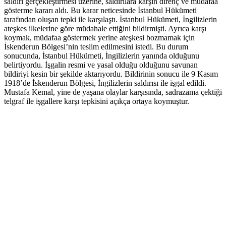
saldırı gerçekleştirmesi üzerine, saldırılara karşın direnç ve müdafaa
gösterme kararı aldı. Bu karar neticesinde İstanbul Hükümeti
tarafından oluşan tepki ile karşılaştı. İstanbul Hükümeti, İngilizlerin
ateşkes ilkelerine göre müdahale ettiğini bildirmişti. Ayrıca karşı
koymak, müdafaa göstermek yerine ateşkesi bozmamak için
İskenderun Bölgesi’nin teslim edilmesini istedi. Bu durum
sonucunda, İstanbul Hükümeti, İngilizlerin yanında olduğunu
belirtiyordu. İşgalin resmi ve yasal olduğu olduğunu savunan
bildiriyi kesin bir şekilde aktarıyordu. Bildirinin sonucu ile 9 Kasım
1918’de İskenderun Bölgesi, İngilizlerin saldırısı ile işgal edildi.
Mustafa Kemal, yine de yaşana olaylar karşısında, sadrazama çektiği
telgraf ile işgallere karşı tepkisini açıkça ortaya koymuştur.