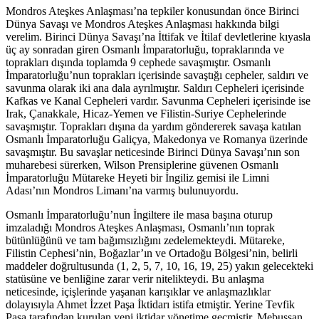
Mondros Ateşkes Anlaşması’na tepkiler konusundan önce Birinci
Dünya Savaşı ve Mondros Ateşkes Anlaşması hakkında bilgi
verelim. Birinci Dünya Savaşı’na İttifak ve İtilaf devletlerine kıyasla
üç ay sonradan giren Osmanlı İmparatorluğu, topraklarında ve
toprakları dışında toplamda 9 cephede savaşmıştır. Osmanlı
İmparatorluğu’nun toprakları içerisinde savaştığı cepheler, saldırı ve
savunma olarak iki ana dala ayrılmıştır. Saldırı Cepheleri içerisinde
Kafkas ve Kanal Cepheleri vardır. Savunma Cepheleri içerisinde ise
Irak, Çanakkale, Hicaz-Yemen ve Filistin-Suriye Cephelerinde
savaşmıştır. Toprakları dışına da yardım göndererek savaşa katılan
Osmanlı İmparatorluğu Galiçya, Makedonya ve Romanya üzerinde
savaşmıştır. Bu savaşlar neticesinde Birinci Dünya Savaşı’nın son
muharebesi sürerken, Wilson Prensiplerine güvenen Osmanlı
İmparatorluğu Mütareke Heyeti bir İngiliz gemisi ile Limni
Adası’nın Mondros Limanı’na varmış bulunuyordu.
Osmanlı İmparatorluğu’nun İngiltere ile masa başına oturup
imzaladığı Mondros Ateşkes Anlaşması, Osmanlı’nın toprak
bütünlüğünü ve tam bağımsızlığını zedelemekteydi. Mütareke,
Filistin Cephesi’nin, Boğazlar’ın ve Ortadoğu Bölgesi’nin, belirli
maddeler doğrultusunda (1, 2, 5, 7, 10, 16, 19, 25) yakın gelecekteki
statüsüne ve benliğine zarar verir nitelikteydi. Bu anlaşma
neticesinde, içişlerinde yaşanan karışıklar ve anlaşmazlıklar
dolayısıyla Ahmet İzzet Paşa İktidarı istifa etmiştir. Yerine Tevfik
Paşa tarafından kurulan yeni iktidar yönetime geçmiştir. Mebussan