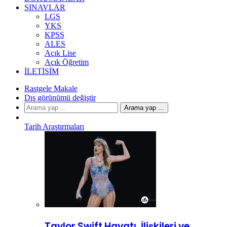
SINAVLAR
LGS
YKS
KPSS
ALES
Açık Lise
Açık Öğretim
İLETIŞIM
Rastgele Makale
Dış görünümü değiştir
Arama yap ...
Tarih Araştırmaları
Taylor Swift Hayatı, İlişkileri ve