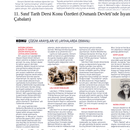
11. Sınıf Tarih Dersi Konu Özetleri (Osmanlı Devleti’nde İsy
Çabaları)