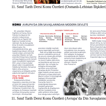
11. Sınıf Tarih Dersi Konu Özetleri (Osmanlı-Lehistan İlişkileri
11. Sınıf Tarih Dersi Konu Özetleri (Avrupa’da Din Savaşları