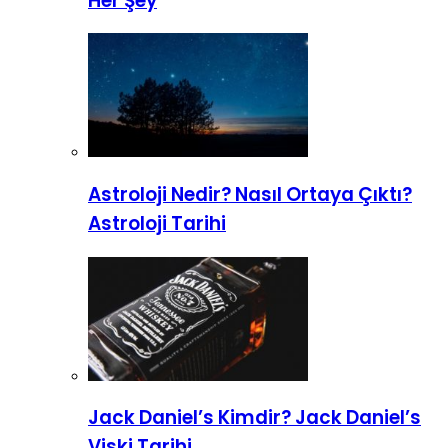
Her Şey
Astroloji Nedir? Nasıl Ortaya Çıktı?
Astroloji Tarihi
Jack Daniel’s Kimdir? Jack Daniel’s
Viski Tarihi