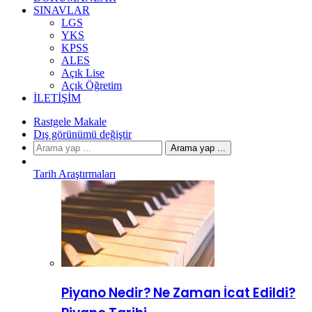
SINAVLAR
LGS
YKS
KPSS
ALES
Açık Lise
Açık Öğretim
İLETIŞIM
Rastgele Makale
Dış görünümü değiştir
Arama yap ...
Tarih Araştırmaları
Piyano Nedir? Ne Zaman İcat Edildi?