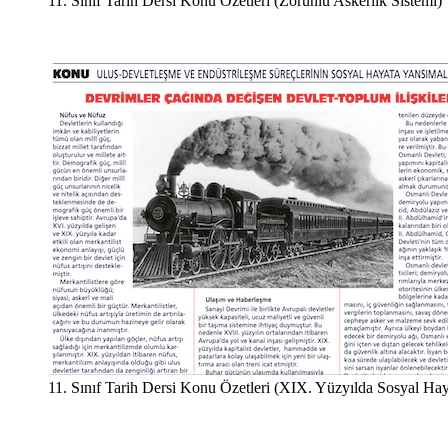
11. Sınıf Tarih Dersi Konu Özetleri (Zorunlu Askerlik Sistemi)
11. Sınıf Tarih Dersi Konu Özetleri (XIX. Yüzyılda Sosyal Hay