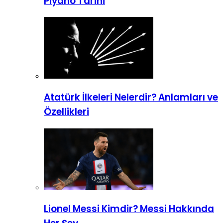
Piyano Tarihi
Atatürk İlkeleri Nelerdir? Anlamları ve
Özellikleri
Lionel Messi Kimdir? Messi Hakkında