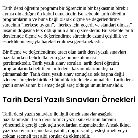
Tarih dersi öğretim programı bir öğrencinin bir başkasının birebir
aynısı olmadığını ön kabul etmektedir. Bu sebeple tarih öğretim
programlarının ve buna bağlı olarak ölçme ve değerlendirme
sürecinin “herkese uygun”, “herkes için geçerli ve standart olması”
insanın doğasına ters olduğunun altını çizmektedir. Bu sebeple tarih
derslerinde ölçme ve değerlendirme sürecinde azami çeşitlilik ve
esneklik anlayışıyla hareket edilmesi gerekmektedir.
Bir ölçme ve değerlendirme aracı olan tarih dersi yazılı sınavları
hazırlanırken belirli ilkelerin göz önüne alınması
gerekmektedir. Tarih yazılı sınav soruları, tarih dersi öğretim
programlarında belirtilen tarih dersi kazanımlarının dışına
çıkmamalıdır. Tarih dersi yazılı sınav sonuçları tek başına değil
izlenen süreçlerle birlikte bütünlük içinde ele alınmalıdır. Tarih dersi
yazılı sınavlarının bir amaç değil araç olduğu unutulmamalıdır.
Tarih Dersi Yazılı Sınavları Örnekleri
Tarih dersi yazılı sınavları ile ilgili örnek sınavlar aşağıda
hazırlanmıştır. Tarih dersi birinci yazılı sınavlarının tamamı
yönetmelik gereği açık uçlu sorulardan oluşmaktadır. Ancak ikinci
yazılı sınavların içine kısa yanıtlı, doğru-yanlış, eşleştirmeli veya
çoktan seçmeli test gibi sorular da eklenebilir.