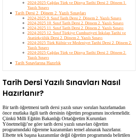
2024-2025 Çağdaş Türk ve Dünya Tarihi Dersi 2. Dönem 1.
Yazılı Sınavı
Tarih Dersi 2. Dönem 2. Yazılı Sınavları
2024-2025 9. Sınıf Tarih Dersi 2. Dönem 2. Yazılı Sınavı
2024-2025 10. Sınıf Tarih Dersi 2. Dönem 2. Yazılı Sınavı
2024-2025 11. Sınıf Tarih Dersi 2. Dönem 2. Yazılı Sınavı
2024-2025 12. Sınıf Türkiye Cumhuriyeti İnkılap Tarihi ve
Atatürkçülük Dersi 2. Dönem 2. Yazılı Sınavı
2024-2025 Türk Kültür ve Medeniyet Tarihi Dersi 2. Dönem 2.
Yazılı Sınavı
2024-2025 Çağdaş Türk ve Dünya Tarihi Dersi 2. Dönem 2.
Yazılı Sınavı
Tarih Sınavlarına Hazırlık
Tarih Dersi Yazılı Sınavları Nasıl
Hazırlanır?
Bir tarih öğretmeni tarih dersi yazılı sınav soruları hazırlamadan
önce mutlaka ilgili tarih dersinin öğretim programını incelemelidir.
Çünkü Mı̇lli Eğı̇tı̇m Bakanlığı Ortaöğretim Kurumları
Yönetmeliği’ne göre tarih dersi yazılı sınavları öğretim
programındaki öğrenme kazanımları temel alınarak hazırlanır.
Elbette tek başına kazanımlar değil öğretim programında belirtilen