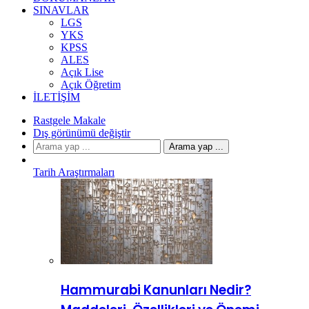
SINAVLAR
LGS
YKS
KPSS
ALES
Açık Lise
Açık Öğretim
İLETIŞIM
Rastgele Makale
Dış görünümü değiştir
Arama yap ...
Tarih Araştırmaları
Hammurabi Kanunları Nedir?