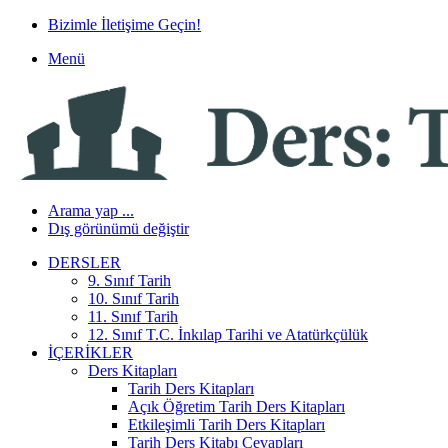
Bizimle İletişime Geçin!
Menü
Arama yap ...
Dış görünümü değiştir
DERSLER
9. Sınıf Tarih
10. Sınıf Tarih
11. Sınıf Tarih
12. Sınıf T.C. İnkılap Tarihi ve Atatürkçülük
İÇERIKLER
Ders Kitapları
Tarih Ders Kitapları
Açık Öğretim Tarih Ders Kitapları
Etkileşimli Tarih Ders Kitapları
Tarih Ders Kitabı Cevapları