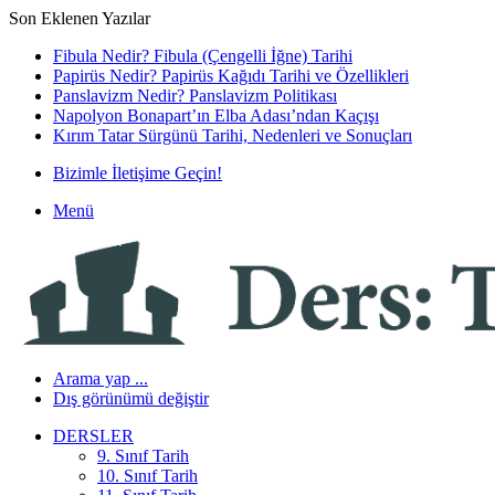
Son Eklenen Yazılar
Fibula Nedir? Fibula (Çengelli İğne) Tarihi
Papirüs Nedir? Papirüs Kağıdı Tarihi ve Özellikleri
Panslavizm Nedir? Panslavizm Politikası
Napolyon Bonapart’ın Elba Adası’ndan Kaçışı
Kırım Tatar Sürgünü Tarihi, Nedenleri ve Sonuçları
Bizimle İletişime Geçin!
Menü
Arama yap ...
Dış görünümü değiştir
DERSLER
9. Sınıf Tarih
10. Sınıf Tarih