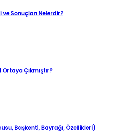
 ve Sonuçları Nelerdir?
ıl Ortaya Çıkmıştır?
usu, Başkenti, Bayrağı, Özellikleri)