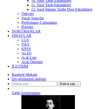
10. Sınıf Tarih Etkinlikleri
11. Sınıf Tarih Etkinlikleri
12. Sınıf İnkılap Tarihi Ders Etkinlikleri
Ödevler
Yazılı Sınavlar
Performans Çalışmaları
Projeler
DOKÜMANLAR
SINAVLAR
LGS
YKS
KPSS
ALES
Açık Lise
Açık Öğretim
İLETIŞIM
Rastgele Makale
Dış görünümü değiştir
Arama yap ...
Tarih Araştırmaları