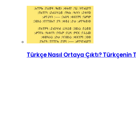
Türkçe Nasıl Ortaya Çıktı? Türkçenin T