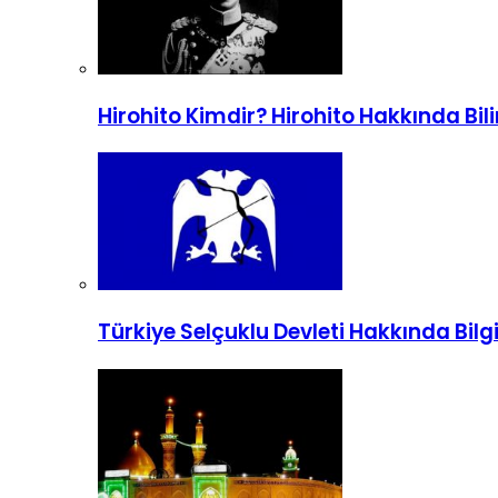
Hirohito Kimdir? Hirohito Hakkında Bi
Türkiye Selçuklu Devleti Hakkında Bilg