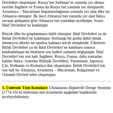
Devletleri oluşmuştur. Rusya’nın Sırbistan’ın yanında yer alması
üzerine İngiltere ve Fransa da Rusya’nın yanında yer almışlardır.
Avusturya – Macaristan İmparatorluğunun yanında yer alan ülke ise
Almanya olmuştur. İlk önce Almanya’nın yanında yer alan İtalya
savaşın gidişatına göre Almanya’nın yanından ayrılmıştır. Sonra
İtilaf Devletleri’ne katılmıştır.
Birçok ülke bu gruplanmaya dahil olmuştur. İtilaf Devletleri ya da
İttifak Devletleri’ne katılmıştır. Herhangi bir gruba dahil olmak
istemeyen ülkeler ise tarafsız kalmayı tercih etmişlerdir. Ülkelerin
İttifak Devletleri ya da İtilaf Devletleri’ne katılması sonucu
kalabalıklaşan bu blokların son halleri zamanla değişmiştir. İtilaf
Devletleri’nin son hali; İngiltere, Rusya, Fransa, daha sonradan
katılan İtalya, Amerika Birleşik Devletleri, Yunanistan, Japonya,
Çin, Hollanda ve Romanya’dan oluşmuştur. İttifak Devletleri’nin
son hali ise Almanya, Avusturya – Macaristan, Bulgaristan ve
Osmanlı Devleti’nden oluşmuştur.
3. Ünitenin Tüm Konuları:
Uluslararası İlişkilerde Denge Stratejisi
(1774-1914) ünitesinin tüm konularını aşağıdaki başlıklarda
inceleyebilirsiniz.