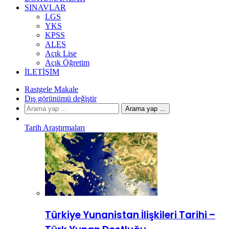
SINAVLAR
LGS
YKS
KPSS
ALES
Açık Lise
Açık Öğretim
İLETIŞIM
Rastgele Makale
Dış görünümü değiştir
Arama yap ...
Tarih Araştırmaları
Türkiye Yunanistan İlişkileri Tarihi –