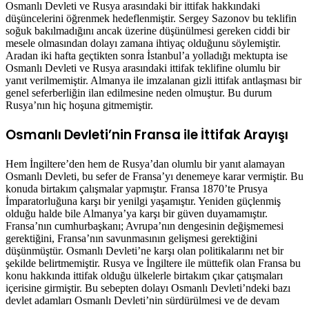
Osmanlı Devleti ve Rusya arasındaki bir ittifak hakkındaki
düşüncelerini öğrenmek hedeflenmiştir. Sergey Sazonov bu teklifin
soğuk bakılmadığını ancak üzerine düşünülmesi gereken ciddi bir
mesele olmasından dolayı zamana ihtiyaç olduğunu söylemiştir.
Aradan iki hafta geçtikten sonra İstanbul’a yolladığı mektupta ise
Osmanlı Devleti ve Rusya arasındaki ittifak teklifine olumlu bir
yanıt verilmemiştir. Almanya ile imzalanan gizli ittifak antlaşması bir
genel seferberliğin ilan edilmesine neden olmuştur. Bu durum
Rusya’nın hiç hoşuna gitmemiştir.
Osmanlı Devleti’nin Fransa ile İttifak Arayışı
Hem İngiltere’den hem de Rusya’dan olumlu bir yanıt alamayan
Osmanlı Devleti, bu sefer de Fransa’yı denemeye karar vermiştir. Bu
konuda birtakım çalışmalar yapmıştır. Fransa 1870’te Prusya
İmparatorluğuna karşı bir yenilgi yaşamıştır. Yeniden güçlenmiş
olduğu halde bile Almanya’ya karşı bir güven duyamamıştır.
Fransa’nın cumhurbaşkanı; Avrupa’nın dengesinin değişmemesi
gerektiğini, Fransa’nın savunmasının gelişmesi gerektiğini
düşünmüştür. Osmanlı Devleti’ne karşı olan politikalarını net bir
şekilde belirtmemiştir. Rusya ve İngiltere ile müttefik olan Fransa bu
konu hakkında ittifak olduğu ülkelerle birtakım çıkar çatışmaları
içerisine girmiştir. Bu sebepten dolayı Osmanlı Devleti’ndeki bazı
devlet adamları Osmanlı Devleti’nin sürdürülmesi ve de devam