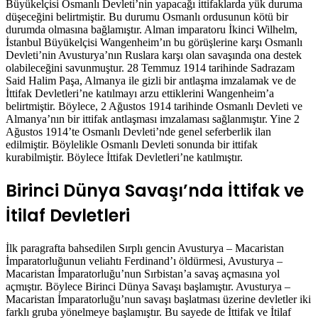
Büyükelçisi Osmanlı Devleti’nin yapacağı ittifaklarda yük duruma
düşeceğini belirtmiştir. Bu durumu Osmanlı ordusunun kötü bir
durumda olmasına bağlamıştır. Alman imparatoru İkinci Wilhelm,
İstanbul Büyükelçisi Wangenheim’ın bu görüşlerine karşı Osmanlı
Devleti’nin Avusturya’nın Ruslara karşı olan savaşında ona destek
olabileceğini savunmuştur. 28 Temmuz 1914 tarihinde Sadrazam
Said Halim Paşa, Almanya ile gizli bir antlaşma imzalamak ve de
İttifak Devletleri’ne katılmayı arzu ettiklerini Wangenheim’a
belirtmiştir. Böylece, 2 Ağustos 1914 tarihinde Osmanlı Devleti ve
Almanya’nın bir ittifak antlaşması imzalaması sağlanmıştır. Yine 2
Ağustos 1914’te Osmanlı Devleti’nde genel seferberlik ilan
edilmiştir. Böylelikle Osmanlı Devleti sonunda bir ittifak
kurabilmiştir. Böylece İttifak Devletleri’ne katılmıştır.
Birinci Dünya Savaşı’nda İttifak ve
İtilaf Devletleri
İlk paragrafta bahsedilen Sırplı gencin Avusturya – Macaristan
İmparatorluğunun veliahtı Ferdinand’ı öldürmesi, Avusturya –
Macaristan İmparatorluğu’nun Sırbistan’a savaş açmasına yol
açmıştır. Böylece Birinci Dünya Savaşı başlamıştır. Avusturya –
Macaristan İmparatorluğu’nun savaşı başlatması üzerine devletler iki
farklı gruba yönelmeye başlamıştır. Bu sayede de İttifak ve İtilaf