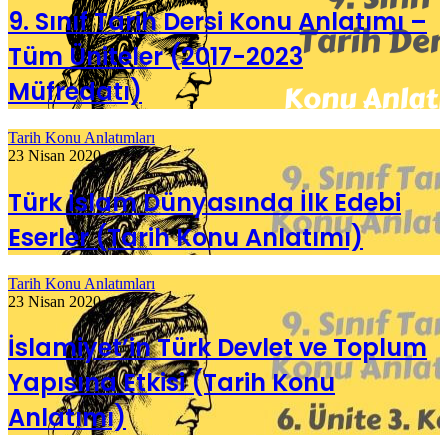
9. Sınıf Tarih Dersi Konu Anlatımı –
Tüm Üniteler (2017-2023
Müfredatı)
Tarih Konu Anlatımları
23 Nisan 2020
Türk İslam Dünyasında İlk Edebi
Eserler (Tarih Konu Anlatımı)
Tarih Konu Anlatımları
23 Nisan 2020
İslamiyet’in Türk Devlet ve Toplum
Yapısına Etkisi (Tarih Konu
Anlatımı)