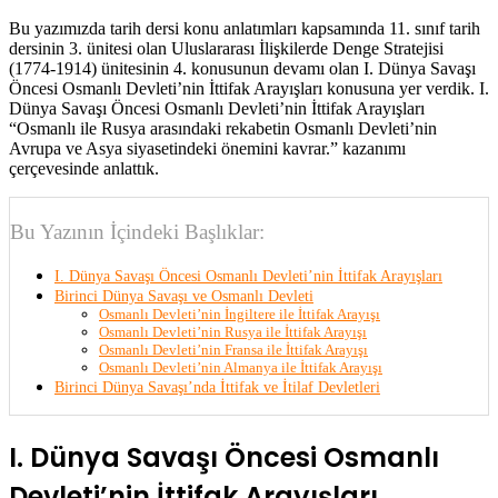
Bu yazımızda tarih dersi konu anlatımları kapsamında 11. sınıf tarih
dersinin 3. ünitesi olan Uluslararası İlişkilerde Denge Stratejisi
(1774-1914) ünitesinin 4. konusunun devamı olan I. Dünya Savaşı
Öncesi Osmanlı Devleti’nin İttifak Arayışları konusuna yer verdik. I.
Dünya Savaşı Öncesi Osmanlı Devleti’nin İttifak Arayışları
“Osmanlı ile Rusya arasındaki rekabetin Osmanlı Devleti’nin
Avrupa ve Asya siyasetindeki önemini kavrar.” kazanımı
çerçevesinde anlattık.
Bu Yazının İçindeki Başlıklar:
I. Dünya Savaşı Öncesi Osmanlı Devleti’nin İttifak Arayışları
Birinci Dünya Savaşı ve Osmanlı Devleti
Osmanlı Devleti’nin İngiltere ile İttifak Arayışı
Osmanlı Devleti’nin Rusya ile İttifak Arayışı
Osmanlı Devleti’nin Fransa ile İttifak Arayışı
Osmanlı Devleti’nin Almanya ile İttifak Arayışı
Birinci Dünya Savaşı’nda İttifak ve İtilaf Devletleri
I. Dünya Savaşı Öncesi Osmanlı
Devleti’nin İttifak Arayışları