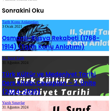
Sonrakini Oku
Tarih Konu Anlatımları
3 Ocak 2021
Osmanlı-Rusya Rekabeti (1768-
1914) (Tarih Konu Anlatımı)
11. Sınıf Tarih
31 Ağustos 2024
Türk Kültür ve Medeniyet Tarihi
Ders Kitabı Cevapları – 3. Ünite
(2024-2025)
Yazılı Sınavlar
31 Ağustos 2024