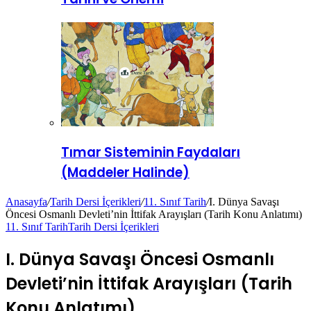
Tımar Sisteminin Faydaları
(Maddeler Halinde)
Anasayfa
/
Tarih Dersi İçerikleri
/
11. Sınıf Tarih
/
I. Dünya Savaşı
Öncesi Osmanlı Devleti’nin İttifak Arayışları (Tarih Konu Anlatımı)
11. Sınıf Tarih
Tarih Dersi İçerikleri
I. Dünya Savaşı Öncesi Osmanlı
Devleti’nin İttifak Arayışları (Tarih
Konu Anlatımı)