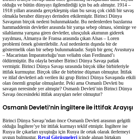
olduğu ve bütün dünyayı ilgilendirdiği için bu adı almıştır. 1914 –
1918 yılları arasında gerçekleşmiş olan bu savaş çok ciddi bir savaş
olmakla beraber dünyayı derinden etkilemiştir. Birinci Dünya
Savaşının birçok nedeni bulunmaktadır. Bu nedenlerden bazılarına
hammaddenin devletler arasında bir yarışa sebep olması, sömürge ve
silahlanma yarışına giren devletler, ulusçuluk akımının giderek
yayılması, Almanya ile Fransa arasında çıkan Alsas – Loren
problemi örnek gösterilebilir. Asıl nedenlerin dışında bir de
göstermelik olan bir sebep bulunmaktadır. Sırplı bir genç Avusturya
– Macaristan İmparatorluğu’nun veliahtı olan Ferdinand’ı
öldürmüştür. Bu olayla beraber Birinci Dünya Savaşı patlak
vermiştir. Birinci Dünya Savaşı sırasında birçok ülke birbirleriyle
ittifak kurmuştur. Birçok ülke de birbirine düşman olmuştur. İttifak
ve itilaf devletleri adı verilen iki grup Birinci Dünya Savaşında etkili
olan önemli gruplar olmuşlardır. Peki ama Osmanlı Devleti bu
savaşın neresinde yer almıştır? Osmanlı Devleti’nin Birinci Dünya
Savaşı öncesindeki ittifak arayışları neler olmuştur?
Osmanlı Devleti’nin İngiltere ile İttifak Arayışı
Birinci Dünya Savaşı’ndan önce Osmanlı Devleti arasının gelgitli
olduğu İngiltere’ye bir ittifak kurmayı teklif etmiştir. İngiltere ise
Rusya ile çıkarları uyuştuğu için Rusya ile ortak olarak ilerlemeyi
uygun bulmuştur.
Reval Görüşmeleri
içinde alınan birtakım