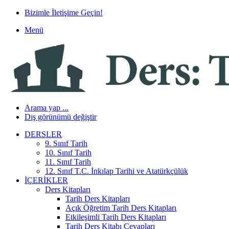
Bizimle İletişime Geçin!
Menü
Arama yap ...
Dış görünümü değiştir
DERSLER
9. Sınıf Tarih
10. Sınıf Tarih
11. Sınıf Tarih
12. Sınıf T.C. İnkılap Tarihi ve Atatürkçülük
İÇERIKLER
Ders Kitapları
Tarih Ders Kitapları
Açık Öğretim Tarih Ders Kitapları
Etkileşimli Tarih Ders Kitapları
Tarih Ders Kitabı Cevapları