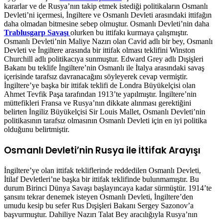
kararlar ve de Rusya’nın takip etmek istediği politikaların Osmanlı
Devleti’ni içermesi, İngiltere ve Osmanlı Devleti arasındaki ittifağın
daha olmadan bitmesine sebep olmuştur. Osmanlı Devleti’nin daha
Trablusgarp Savaşı
olurken bu ittifakı kurmaya çalışmıştır.
Osmanlı Devleti’nin Maliye Nazırı olan Cavid adlı bir bey, Osmanlı
Devleti ve İngiltere arasında bir ittifak olması teklifini Winston
Churchill adlı politikacıya sunmuştur. Edward Grey adlı Dışişleri
Bakanı bu teklife İngiltere’nin Osmanlı ile İtalya arasındaki savaş
içerisinde tarafsız davranacağını söyleyerek cevap vermiştir.
İngiltere’ye başka bir ittifak teklifi de Londra Büyükelçisi olan
Ahmet Tevfik Paşa tarafından 1913’te yapılmıştır. İngiltere’nin
müttefikleri Fransa ve Rusya’nın dikkate alınması gerektiğini
belirten İngiliz Büyükelçisi Sir Louis Mallet, Osmanlı Devleti’nin
politikasının tarafsız olmasının Osmanlı Devleti için en iyi politika
olduğunu belirtmiştir.
Osmanlı Devleti’nin Rusya ile İttifak Arayışı
İngiltere’ye olan ittifak tekliflerinde reddedilen Osmanlı Devleti,
İtilaf Devletleri’ne başka bir ittifak teklifinde bulunmamıştır. Bu
durum Birinci Dünya Savaşı başlayıncaya kadar sürmüştür. 1914’te
şansını tekrar denemek isteyen Osmanlı Devleti, İngiltere’den
umudu kesip bu sefer Rus Dışişleri Bakanı Sergey Sazonov’a
başvurmuştur. Dahiliye Nazırı Talat Bey aracılığıyla Rusya’nın