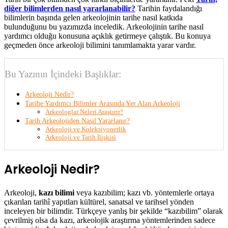
diğer bilimlerden nasıl yararlanabilir?
Tarihin faydalandığı
bilimlerin başında gelen arkeolojinin tarihe nasıl katkıda
bulunduğunu bu yazımızda inceledik. Arkeolojinin tarihe nasıl
yardımcı olduğu konusuna açıklık getirmeye çalıştık. Bu konuya
geçmeden önce arkeoloji bilimini tanımlamakta yarar vardır.
Bu Yazının İçindeki Başlıklar:
Arkeoloji Nedir?
Tarihe Yardımcı Bilimler Arasında Yer Alan Arkeoloji
Arkeologlar Neleri Araştırır?
Tarih Arkeolojiden Nasıl Yararlanır?
Arkeoloji ve Koleksiyonerlik
Arkeoloji ve Tarih İlişkisi
Arkeoloji Nedir?
Arkeoloji,
kazı bilimi
veya kazıbilim; kazı vb. yöntemlerle ortaya
çıkarılan tarihî yapıtları kültürel, sanatsal ve tarihsel yönden
inceleyen bir bilimdir. Türkçeye yanlış bir şekilde “kazıbilim” olarak
çevrilmiş olsa da kazı, arkeolojik araştırma yöntemlerinden sadece