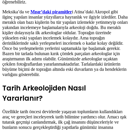
öğrenebiliriz.
Meksika’da ve
Mısır’daki piramitler
i Atina’daki Akropol gibi
ilginç yapıları insanlar yüzyıllarca hayranlık ve ilgiyle izlediler. Daha
meraklı olan bazı kişilerin bu tür yapıları izlemekle yetinmeyip onları
yakından incelemeye başlamalarıyla arkeoloji doğdu. Bu meraklı
kişiler dolayısıyla ilk arkeologlar oldular. Toprağın üzerinde
yükselen eski yapıları incelemek kolaydır. Ama toprağın
derinliklerinde saklı yerleşmeleri incelemek o kadar kolay değildir.
Önce bu yerleşmelerin yerlerini saptamakla işe başlamak gerekir.
Bazen bir tarlada bulunan kırık çömlek parçaları arkeologlar için
araştırmanın ilk adımı olabilir. Günümüzde arkeologlar uçaktan
çekilen fotoğraflardan yararlanmaktadırlar. Tarlalardaki ürünlerin
büyüme biçimi de toprağın altında eski duvarların ya da hendeklerin
varlığını gösterebilir.
Tarih Arkeolojiden Nasıl
Yararlanır?
Özellikle tarih öncesi devirlerde yaşayan toplumların kullandıkları
araç ve gereçleri inceleyerek tarih bilimine yardımcı olur. Amacı ışık
tutarak geçmişi canlandırmak, ilk çağ insanını düşünceleriyle ve
bunların sonucu gerçekleştirdiği yapıtlarla günümüz insanına