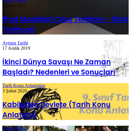
Dünya Tarihi
1 Ekim 2023
iPad Modelleri Çıkış Tarihleri – iPad
Tarihçesi
Avrupa Tarihi
17 Aralık 2019
İkinci Dünya Savaşı Ne Zaman
Başladı? Nedenleri ve Sonuçları
Tarih Konu Anlatımları
3 Şubat 2020
Kabileden Devlete (Tarih Konu
Anlatımı)
Dünya Tarihi