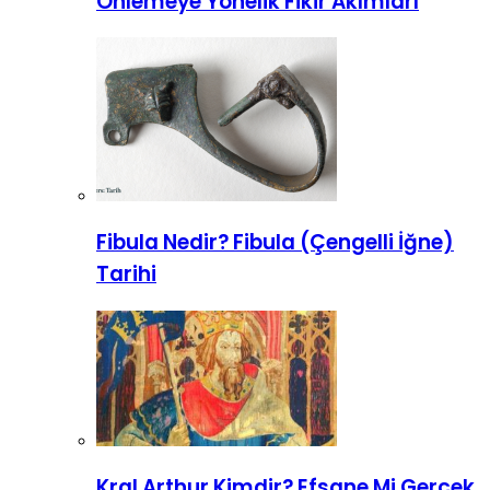
Önlemeye Yönelik Fikir Akımları
Fibula Nedir? Fibula (Çengelli İğne)
Tarihi
Kral Arthur Kimdir? Efsane Mi Gerçek