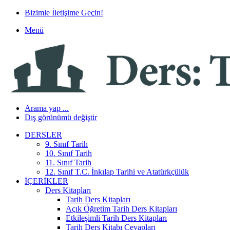
Bizimle İletişime Geçin!
Menü
Arama yap ...
Dış görünümü değiştir
DERSLER
9. Sınıf Tarih
10. Sınıf Tarih
11. Sınıf Tarih
12. Sınıf T.C. İnkılap Tarihi ve Atatürkçülük
İÇERIKLER
Ders Kitapları
Tarih Ders Kitapları
Açık Öğretim Tarih Ders Kitapları
Etkileşimli Tarih Ders Kitapları
Tarih Ders Kitabı Cevapları