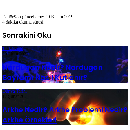
Editör
Son güncelleme: 29 Kasım 2019
4 dakika okuma süresi
Sonrakini Oku
Türk Tarihi
29 Ekim 2022
Nardugan Nedir? Nardugan
Bayramı Nasıl Kutlanır?
Dünya Tarihi
17 Şubat 2021
Arkhe Nedir? Arkhe Problemi Nedir?
Arkhe Örnekleri