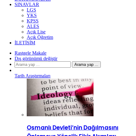
SINAVLAR
LGS
YKS
KPSS
ALES
Açık Lise
Açık Öğretim
İLETIŞIM
Rastgele Makale
Dış görünümü değiştir
Arama yap ...
Tarih Araştırmaları
Osmanlı Devleti’nin Dağılmasını