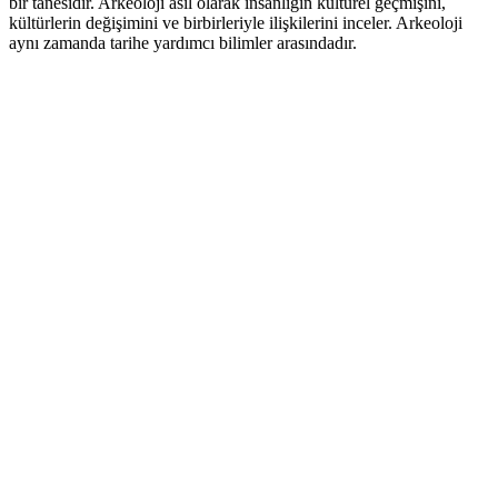
bir tanesidir. Arkeoloji asıl olarak insanlığın kültürel geçmişini,
kültürlerin değişimini ve birbirleriyle ilişkilerini inceler. Arkeoloji
aynı zamanda tarihe yardımcı bilimler arasındadır.