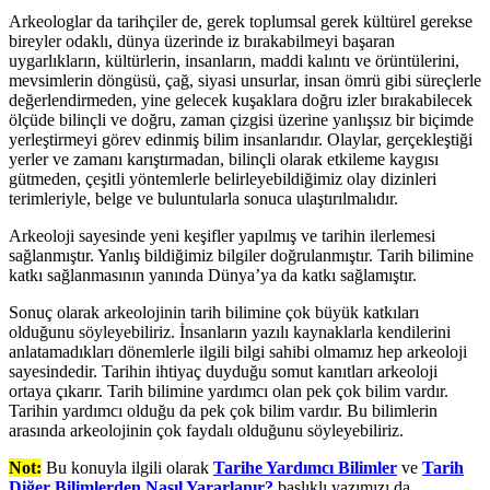
Arkeologlar da tarihçiler de, gerek toplumsal gerek kültürel gerekse
bireyler odaklı, dünya üzerinde iz bırakabilmeyi başaran
uygarlıkların, kültürlerin, insanların, maddi kalıntı ve örüntülerini,
mevsimlerin döngüsü, çağ, siyasi unsurlar, insan ömrü gibi süreçlerle
değerlendirmeden, yine gelecek kuşaklara doğru izler bırakabilecek
ölçüde bilinçli ve doğru, zaman çizgisi üzerine yanlışsız bir biçimde
yerleştirmeyi görev edinmiş bilim insanlarıdır. Olaylar, gerçekleştiği
yerler ve zamanı karıştırmadan, bilinçli olarak etkileme kaygısı
gütmeden, çeşitli yöntemlerle belirleyebildiğimiz olay dizinleri
terimleriyle, belge ve buluntularla sonuca ulaştırılmalıdır.
Arkeoloji sayesinde yeni keşifler yapılmış ve tarihin ilerlemesi
sağlanmıştır. Yanlış bildiğimiz bilgiler doğrulanmıştır. Tarih bilimine
katkı sağlanmasının yanında Dünya’ya da katkı sağlamıştır.
Sonuç olarak arkeolojinin tarih bilimine çok büyük katkıları
olduğunu söyleyebiliriz. İnsanların yazılı kaynaklarla kendilerini
anlatamadıkları dönemlerle ilgili bilgi sahibi olmamız hep arkeoloji
sayesindedir. Tarihin ihtiyaç duyduğu somut kanıtları arkeoloji
ortaya çıkarır. Tarih bilimine yardımcı olan pek çok bilim vardır.
Tarihin yardımcı olduğu da pek çok bilim vardır. Bu bilimlerin
arasında arkeolojinin çok faydalı olduğunu söyleyebiliriz.
Not:
Bu konuyla ilgili olarak
Tarihe Yardımcı Bilimler
ve
Tarih
Diğer Bilimlerden Nasıl Yararlanır?
başlıklı yazımızı da