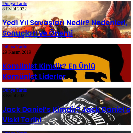
Dünya Tarihi
8 Eylül 2022
Yedi Yıl Savaşları Nedir? Nedenleri,
Sonuçları ve Önemi
Dünya Tarihi
29 Kasım 2019
Komünist Kimdir? En Ünlü
Komünist Liderler
Dünya Tarihi
8 Eylül 2022
Jack Daniel’s Kimdir? Jack Daniel’s
Viski Tarihi