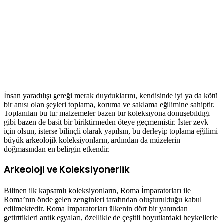
İnsan yaradılışı gereği merak duyduklarını, kendisinde iyi ya da kötü
bir anısı olan şeyleri toplama, koruma ve saklama eğilimine sahiptir.
Toplanılan bu tür malzemeler bazen bir koleksiyona dönüşebildiği
gibi bazen de basit bir biriktirmeden öteye geçmemiştir. İster zevk
için olsun, isterse bilinçli olarak yapılsın, bu derleyip toplama eğilimi
büyük arkeolojik koleksiyonların, ardından da müzelerin
doğmasından en belirgin etkendir.
Arkeoloji ve Koleksiyonerlik
Bilinen ilk kapsamlı koleksiyonların, Roma İmparatorları ile
Roma’nın önde gelen zenginleri tarafından oluşturulduğu kabul
edilmektedir. Roma İmparatorları ülkenin dört bir yanından
getirttikleri antik eşyaları, özellikle de çeşitli boyutlardaki heykellerle