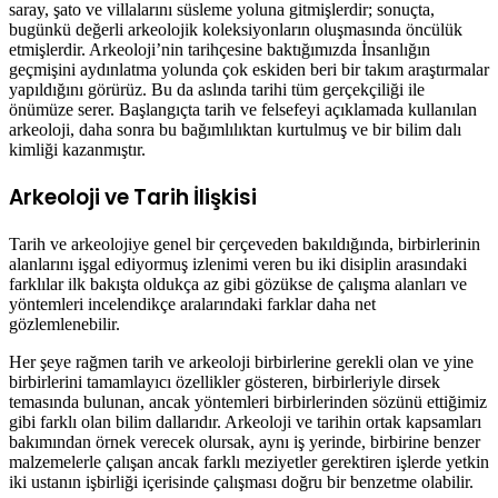
saray, şato ve villalarını süsleme yoluna gitmişlerdir; sonuçta,
bugünkü değerli arkeolojik koleksiyonların oluşmasında öncülük
etmişlerdir. Arkeoloji’nin tarihçesine baktığımızda İnsanlığın
geçmişini aydınlatma yolunda çok eskiden beri bir takım araştırmalar
yapıldığını görürüz. Bu da aslında tarihi tüm gerçekçiliği ile
önümüze serer. Başlangıçta tarih ve felsefeyi açıklamada kullanılan
arkeoloji, daha sonra bu bağımlılıktan kurtulmuş ve bir bilim dalı
kimliği kazanmıştır.
Arkeoloji ve Tarih İlişkisi
Tarih ve arkeolojiye genel bir çerçeveden bakıldığında, birbirlerinin
alanlarını işgal ediyormuş izlenimi veren bu iki disiplin arasındaki
farklılar ilk bakışta oldukça az gibi gözükse de çalışma alanları ve
yöntemleri incelendikçe aralarındaki farklar daha net
gözlemlenebilir.
Her şeye rağmen tarih ve arkeoloji birbirlerine gerekli olan ve yine
birbirlerini tamamlayıcı özellikler gösteren, birbirleriyle dirsek
temasında bulunan, ancak yöntemleri birbirlerinden sözünü ettiğimiz
gibi farklı olan bilim dallarıdır. Arkeoloji ve tarihin ortak kapsamları
bakımından örnek verecek olursak, aynı iş yerinde, birbirine benzer
malzemelerle çalışan ancak farklı meziyetler gerektiren işlerde yetkin
iki ustanın işbirliği içerisinde çalışması doğru bir benzetme olabilir.