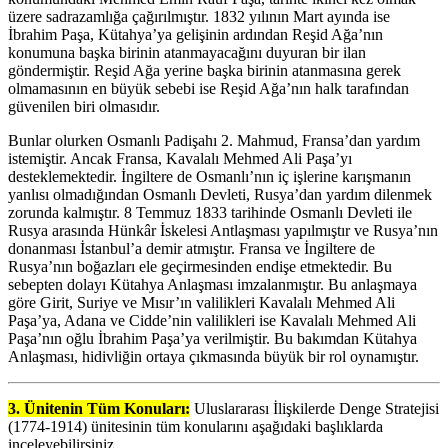
üzere sadrazamlığa çağırılmıştır. 1832 yılının Mart ayında ise
İbrahim Paşa, Kütahya’ya gelişinin ardından Reşid Ağa’nın
konumuna başka birinin atanmayacağını duyuran bir ilan
göndermiştir. Reşid Ağa yerine başka birinin atanmasına gerek
olmamasının en büyük sebebi ise Reşid Ağa’nın halk tarafından
güvenilen biri olmasıdır.
Bunlar olurken Osmanlı Padişahı 2. Mahmud, Fransa’dan yardım
istemiştir. Ancak Fransa, Kavalalı Mehmed Ali Paşa’yı
desteklemektedir. İngiltere de Osmanlı’nın iç işlerine karışmanın
yanlısı olmadığından Osmanlı Devleti, Rusya’dan yardım dilenmek
zorunda kalmıştır. 8 Temmuz 1833 tarihinde Osmanlı Devleti ile
Rusya arasında Hünkâr İskelesi Antlaşması yapılmıştır ve Rusya’nın
donanması İstanbul’a demir atmıştır. Fransa ve İngiltere de
Rusya’nın boğazları ele geçirmesinden endişe etmektedir. Bu
sebepten dolayı Kütahya Anlaşması imzalanmıştır. Bu anlaşmaya
göre Girit, Suriye ve Mısır’ın valilikleri Kavalalı Mehmed Ali
Paşa’ya, Adana ve Cidde’nin valilikleri ise Kavalalı Mehmed Ali
Paşa’nın oğlu İbrahim Paşa’ya verilmiştir. Bu bakımdan Kütahya
Anlaşması, hidivliğin ortaya çıkmasında büyük bir rol oynamıştır.
3. Ünitenin Tüm Konuları:
Uluslararası İlişkilerde Denge Stratejisi
(1774-1914) ünitesinin tüm konularını aşağıdaki başlıklarda
inceleyebilirsiniz.