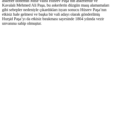
askerler dönemin Mısır valisi Hüsrev Paşa’nın askerlerdir ve
Kavalalı Mehmed Ali Paşa, bu askerlerin düzgün maaş alamamaları
gibi sebepler nedeniyle çıkardıkları isyan sonucu Hüsrev Paşa’nın
etkisiz hale gelmesi ve başka bir vali adayı olarak gönderilmiş
Hurşid Paşa’yı da etkisiz bırakması sayesinde 1804 yılında vezir
unvanına sahip olmuştur.