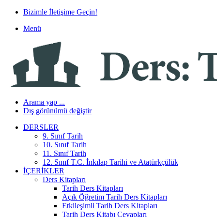
Bizimle İletişime Geçin!
Menü
Arama yap ...
Dış görünümü değiştir
DERSLER
9. Sınıf Tarih
10. Sınıf Tarih
11. Sınıf Tarih
12. Sınıf T.C. İnkılap Tarihi ve Atatürkçülük
İÇERIKLER
Ders Kitapları
Tarih Ders Kitapları
Açık Öğretim Tarih Ders Kitapları
Etkileşimli Tarih Ders Kitapları
Tarih Ders Kitabı Cevapları