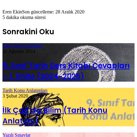
Eren Ekin
Son güncelleme: 28 Aralık 2020
5 dakika okuma süresi
Sonrakini Oku
Tarih Dersi İçerikleri
31 Ağustos 2024
9. Sınıf Tarih Ders Kitabı Cevapları
– 1. Ünite (2024-2025)
Tarih Konu Anlatımları
3 Şubat 2020
İlk Çağ’da Bilim (Tarih Konu
Anlatımı)
Yazılı Sınavlar