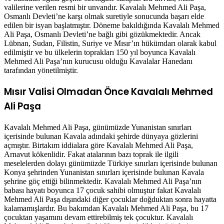
valilerine verilen resmi bir unvandır. Kavalalı Mehmed Ali Paşa,
Osmanlı Devleti’ne karşı olmak suretiyle sonucunda başarı elde
edilen bir isyan başlatmıştır. Döneme bakıldığında Kavalalı Mehmed
Ali Paşa, Osmanlı Devleti’ne bağlı gibi gözükmektedir. Ancak
Lübnan, Sudan, Filistin, Suriye ve Mısır’ın hükümdarı olarak kabul
edilmiştir ve bu ülkelerin toprakları 150 yıl boyunca Kavalalı
Mehmed Ali Paşa’nın kurucusu olduğu Kavalalar Hanedanı
tarafından yönetilmiştir.
Mısır Valisi Olmadan Önce Kavalalı Mehmed
Ali Paşa
Kavalalı Mehmed Ali Paşa, günümüzde Yunanistan sınırları
içerisinde bulunan Kavala adındaki şehirde dünyaya gözlerini
açmıştır. Birtakım iddialara göre Kavalalı Mehmed Ali Paşa,
Arnavut kökenlidir. Fakat atalarının bazı toprak ile ilgili
meselelerden dolayı günümüzde Türkiye sınırları içerisinde bulunan
Konya şehrinden Yunanistan sınırları içerisinde bulunan Kavala
şehrine göç ettiği bilinmektedir. Kavalalı Mehmed Ali Paşa’nın
babası hayatı boyunca 17 çocuk sahibi olmuştur fakat Kavalalı
Mehmed Ali Paşa dışındaki diğer çocuklar doğduktan sonra hayatta
kalamamışlardır. Bu bakımdan Kavalalı Mehmed Ali Paşa, bu 17
çocuktan yaşamını devam ettirebilmiş tek çocuktur. Kavalalı