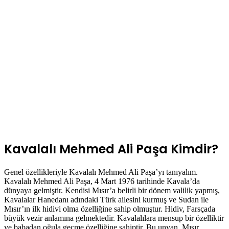
Kavalalı Mehmed Ali Paşa Kimdir?
Genel özellikleriyle Kavalalı Mehmed Ali Paşa’yı tanıyalım.
Kavalalı Mehmed Ali Paşa, 4 Mart 1976 tarihinde Kavala’da
dünyaya gelmiştir. Kendisi Mısır’a belirli bir dönem valilik yapmış,
Kavalalar Hanedanı adındaki Türk ailesini kurmuş ve Sudan ile
Mısır’ın ilk hidivi olma özelliğine sahip olmuştur. Hidiv, Farsçada
büyük vezir anlamına gelmektedir. Kavalalılara mensup bir özelliktir
ve babadan oğula geçme özelliğine sahiptir. Bu unvan, Mısır