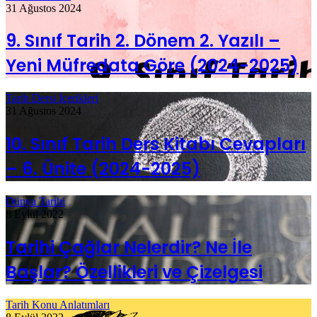
31 Ağustos 2024
9. Sınıf Tarih 2. Dönem 2. Yazılı –
Yeni Müfredata Göre (2024-2025)
Tarih Dersi İçerikleri
31 Ağustos 2024
10. Sınıf Tarih Ders Kitabı Cevapları
– 6. Ünite (2024-2025)
Dünya Tarihi
8 Eylül 2022
Tarihi Çağlar Nelerdir? Ne İle
Başlar? Özellikleri ve Çizelgesi
Tarih Konu Anlatımları