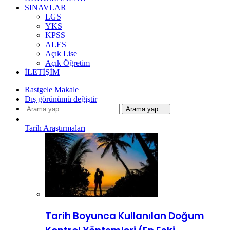
SINAVLAR
LGS
YKS
KPSS
ALES
Açık Lise
Açık Öğretim
İLETIŞIM
Rastgele Makale
Dış görünümü değiştir
Arama yap ...
Tarih Araştırmaları
Tarih Boyunca Kullanılan Doğum