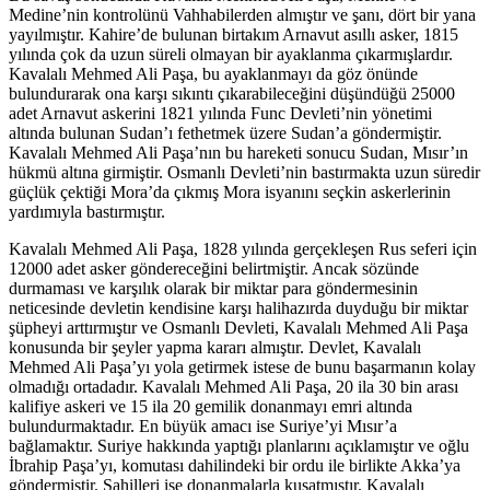
Medine’nin kontrolünü Vahhabilerden almıştır ve şanı, dört bir yana
yayılmıştır. Kahire’de bulunan birtakım Arnavut asıllı asker, 1815
yılında çok da uzun süreli olmayan bir ayaklanma çıkarmışlardır.
Kavalalı Mehmed Ali Paşa, bu ayaklanmayı da göz önünde
bulundurarak ona karşı sıkıntı çıkarabileceğini düşündüğü 25000
adet Arnavut askerini 1821 yılında Func Devleti’nin yönetimi
altında bulunan Sudan’ı fethetmek üzere Sudan’a göndermiştir.
Kavalalı Mehmed Ali Paşa’nın bu hareketi sonucu Sudan, Mısır’ın
hükmü altına girmiştir. Osmanlı Devleti’nin bastırmakta uzun süredir
güçlük çektiği Mora’da çıkmış Mora isyanını seçkin askerlerinin
yardımıyla bastırmıştır.
Kavalalı Mehmed Ali Paşa, 1828 yılında gerçekleşen Rus seferi için
12000 adet asker göndereceğini belirtmiştir. Ancak sözünde
durmaması ve karşılık olarak bir miktar para göndermesinin
neticesinde devletin kendisine karşı halihazırda duyduğu bir miktar
şüpheyi arttırmıştır ve Osmanlı Devleti, Kavalalı Mehmed Ali Paşa
konusunda bir şeyler yapma kararı almıştır. Devlet, Kavalalı
Mehmed Ali Paşa’yı yola getirmek istese de bunu başarmanın kolay
olmadığı ortadadır. Kavalalı Mehmed Ali Paşa, 20 ila 30 bin arası
kalifiye askeri ve 15 ila 20 gemilik donanmayı emri altında
bulundurmaktadır. En büyük amacı ise Suriye’yi Mısır’a
bağlamaktır. Suriye hakkında yaptığı planlarını açıklamıştır ve oğlu
İbrahip Paşa’yı, komutası dahilindeki bir ordu ile birlikte Akka’ya
göndermiştir. Sahilleri ise donanmalarla kuşatmıştır. Kavalalı