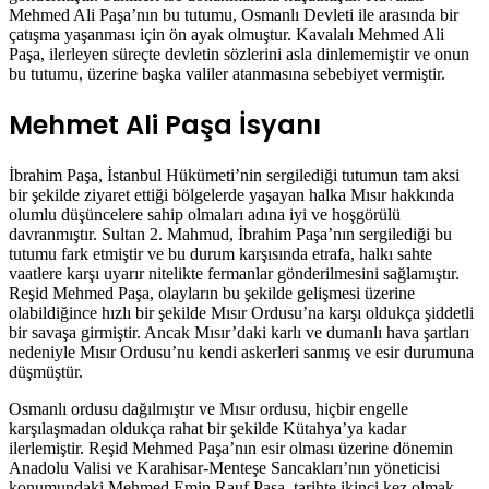
Mehmed Ali Paşa’nın bu tutumu, Osmanlı Devleti ile arasında bir
çatışma yaşanması için ön ayak olmuştur. Kavalalı Mehmed Ali
Paşa, ilerleyen süreçte devletin sözlerini asla dinlememiştir ve onun
bu tutumu, üzerine başka valiler atanmasına sebebiyet vermiştir.
Mehmet Ali Paşa İsyanı
İbrahim Paşa, İstanbul Hükümeti’nin sergilediği tutumun tam aksi
bir şekilde ziyaret ettiği bölgelerde yaşayan halka Mısır hakkında
olumlu düşüncelere sahip olmaları adına iyi ve hoşgörülü
davranmıştır. Sultan 2. Mahmud, İbrahim Paşa’nın sergilediği bu
tutumu fark etmiştir ve bu durum karşısında etrafa, halkı sahte
vaatlere karşı uyarır nitelikte fermanlar gönderilmesini sağlamıştır.
Reşid Mehmed Paşa, olayların bu şekilde gelişmesi üzerine
olabildiğince hızlı bir şekilde Mısır Ordusu’na karşı oldukça şiddetli
bir savaşa girmiştir. Ancak Mısır’daki karlı ve dumanlı hava şartları
nedeniyle Mısır Ordusu’nu kendi askerleri sanmış ve esir durumuna
düşmüştür.
Osmanlı ordusu dağılmıştır ve Mısır ordusu, hiçbir engelle
karşılaşmadan oldukça rahat bir şekilde Kütahya’ya kadar
ilerlemiştir. Reşid Mehmed Paşa’nın esir olması üzerine dönemin
Anadolu Valisi ve Karahisar-Menteşe Sancakları’nın yöneticisi
konumundaki Mehmed Emin Rauf Paşa, tarihte ikinci kez olmak