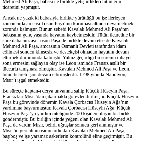
Mehmed Ali Paşa, babası ile birlikte yetiştirdikleri tütünlerin
ticaretini yapmıştır.
Ancak ne yazık ki babasıyla birlikte yürüttüğü bu işe ilerleyen
zamanlarda amcası Tosun Paşa’nın koruması altında devam etmek
zorunda kalmıştır. Bunun sebebi Kavalalı Mehmed Ali Paşa’nın
babasının genç yaşında hayatını kaybetmesidir. Tütün ticaretine bir
süre daha amcası Tosun Paşa ile birlikte devam etse de Kavalalı
Mehmed Ali Paşa, amcasının Osmanlı Devleti tarafından idam
edilmesi sonucu kimsesiz ve destekçisi olmadan hayatını devam
ettirmek durumunda kalmıştır. Yalnız geçirdiği bu sürenin nihayet
sona ermesini sağlayan olay ise Leon isminde Fransız asıllı bir
tüccarla tanışması olmuştur. Kavalalı Mehmed Ali Paşa ve Leon,
tütün ticareti işini devam ettirmişlerdir. 1798 yılında Napolyon,
Mısır’ı işgal etmektedir.
Bu süreçte kaptan-ı derya unvanına sahip Küçük Hüseyin Paşa,
Fransızları Mısır’dan çıkarmakla görevlendirilmiştir. Küçük Hüseyin
Paşa bu görevinde dönemin Kavala Çorbacısı Hüseyin Ağa’nın
yardımına başvurmuştur. Kavala Çorbacısı Hüseyin Ağa, Küçük
Hüseyin Paşa’ya yardım niteliğinde 200 kişiden oluşan bir birlik
göndermiştir. Bu birliğin içinde yeğeni olan Kavalalı Mehmed Ali
Paşa da vardır. Mısır, belirli uğraşlar sonucu geri alınmıştır ve
Mısır’ın geri alınmasının ardından Kavalalı Mehmed Ali Paşa,
başıboş ve işe yaramaz askerlerin kontrolünü eline geçirmiştir. Bu