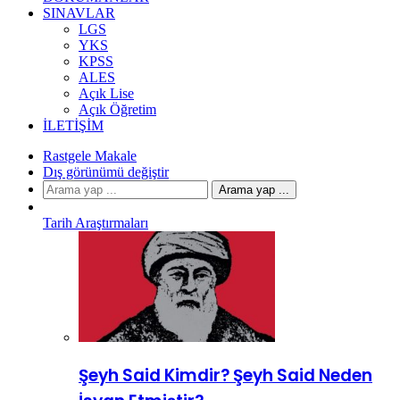
SINAVLAR
LGS
YKS
KPSS
ALES
Açık Lise
Açık Öğretim
İLETIŞIM
Rastgele Makale
Dış görünümü değiştir
Arama yap ...
Tarih Araştırmaları
Şeyh Said Kimdir? Şeyh Said Neden