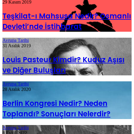
29 Kasım 2019
Teşkilat-ı Mahsusa Nedir? Osmanlı
Devleti’nde İstihbarat
Avrupa Tarihi
31 Aralık 2019
Louis Pasteur Kimdir? Kuduz Aşısı
ve Diğer Buluşları
Avrupa Tarihi
28 Aralık 2020
Berlin Kongresi Nedir? Neden
Toplandı? Sonuçları Nelerdir?
Avrupa Tarihi
8 Eylül 2022