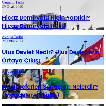
Osmanlı Tarihi
29 Ocak 2020
Hicaz Demiryolu Niçin Yapıldı?
Hicaz Demiryolu Hattı
Avrupa Tarihi
24 Eylül 2021
Ulus Devlet Nedir? Ulus Devletlerin
Ortaya Çıkışı
Avrupa Tarihi
30 Kasım 2021
Haçlı Seferleri Sonuçları Nelerdir?
(Maddeler Halinde)
Avrupa Tarihi