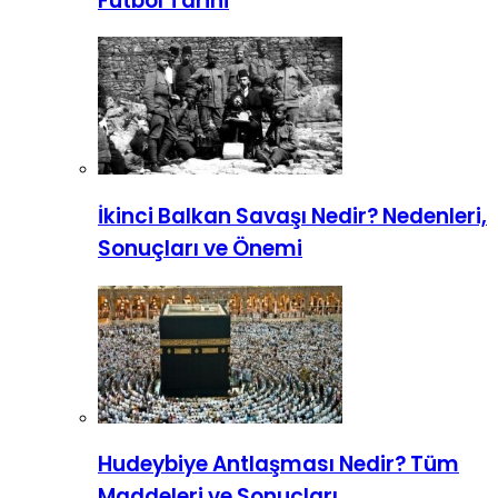
Futbol Tarihi
İkinci Balkan Savaşı Nedir? Nedenleri,
Sonuçları ve Önemi
Hudeybiye Antlaşması Nedir? Tüm
Maddeleri ve Sonuçları