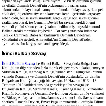
cepheden aynı anda savaşı sürdürüyordu ki bu da ordunun gücünü
zayıflattı; Osmanlı Devleti’nin ordusunun ihtiyaçları para
sıkıntısından dolayı karşılanamıyordu, bundan dolayı savaşırken pek
etkili değildi; orduya siyasetin karışması kendi içerisinde kargaşaya
sebep oldu, bu ise savaş sırasında gerçekleştiği için savaş gücünü
azalttı; son olarak ise Osmanlı Devleti bu savaşa gerekli önemi
vermedi çünkü sıkıntı çıkacağı tahmin edilmemişti, oysaki sonunda
Balkanlardaki topraklar kaybedildi. Bu savaş sırasında İttihat ve
Terakki Cemiyeti, Bab-ı Ali baskınıyla Osmanlı Devleti’nin
yönetimini ele geçirdi. Arnavutluk’un Osmanlı Devleti’nden
ayrılması ise bu kargaşa sırasında gerçekleşti.
İkinci Balkan Savaşı
İkinci Balkan Savaşı
ise Birinci Balkan Savaşı’nda Bulgaristan
Krallığı’nın diğerlerinden fazla toprak ele geçirmesini kabul etmeyen
Sırbistan Krallığı, Karadağ Krallığı, Yunanistan Krallığı’nın, bunun
yanında Romanya ve Osmanlı Devleti’nin oluşturduğu bir birliğin
Bulgaristan Krallığı’na açtığı bir savaştır. 16 Haziran 1913 – 18
Temmuz 1913 tarihleri arasında gerçekleşen bu savaşta ise
Bulgaristan Krallığı, Sırbistan Krallığı, Karadağ Krallığı, Yunanistan
Krallığı, Romanya ve Osmanlı Devleti’nden oluşan birliğe yenilmesi
ve Bükreş Antlaşması’nın imzalanmasıyla sonuçlandı. Savaş devam
ederken Osmanlı Devleti, Enver Paşa komutasındaki orduyla Edirne