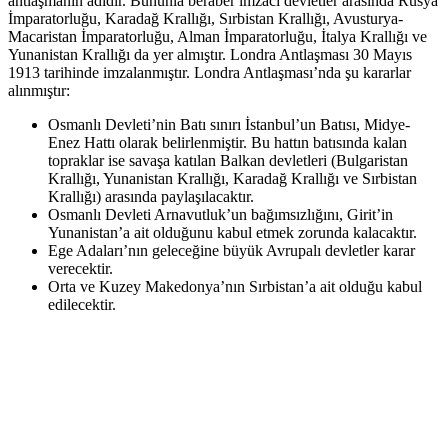
antlaşmanın adıdır. Bununla beraber imzacı devletler arasında Rusya
İmparatorluğu, Karadağ Krallığı, Sırbistan Krallığı, Avusturya-
Macaristan İmparatorluğu, Alman İmparatorluğu, İtalya Krallığı ve
Yunanistan Krallığı da yer almıştır. Londra Antlaşması 30 Mayıs
1913 tarihinde imzalanmıştır. Londra Antlaşması’nda şu kararlar
alınmıştır:
Osmanlı Devleti’nin Batı sınırı İstanbul’un Batısı, Midye-
Enez Hattı olarak belirlenmiştir. Bu hattın batısında kalan
topraklar ise savaşa katılan Balkan devletleri (Bulgaristan
Krallığı, Yunanistan Krallığı, Karadağ Krallığı ve Sırbistan
Krallığı) arasında paylaşılacaktır.
Osmanlı Devleti Arnavutluk’un bağımsızlığını, Girit’in
Yunanistan’a ait olduğunu kabul etmek zorunda kalacaktır.
Ege Adaları’nın geleceğine büyük Avrupalı devletler karar
verecektir.
Orta ve Kuzey Makedonya’nın Sırbistan’a ait olduğu kabul
edilecektir.