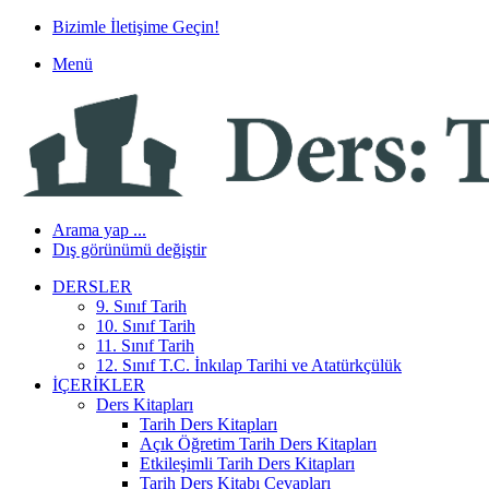
Bizimle İletişime Geçin!
Menü
Arama yap ...
Dış görünümü değiştir
DERSLER
9. Sınıf Tarih
10. Sınıf Tarih
11. Sınıf Tarih
12. Sınıf T.C. İnkılap Tarihi ve Atatürkçülük
İÇERIKLER
Ders Kitapları
Tarih Ders Kitapları
Açık Öğretim Tarih Ders Kitapları
Etkileşimli Tarih Ders Kitapları
Tarih Ders Kitabı Cevapları