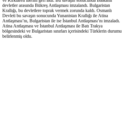
ve Kırklareli illerini geri aldı. Bu savaşın sonucunda Balkanlı
devletler arasında Bükreş Antlaşması imzalandı. Bulgaristan
Krallığı, bu devletlere toprak vermek zorunda kaldı. Osmanlı
Devleti bu savaşın sonucunda Yunanistan Krallığı ile Atina
Antlaşması’nı, Bulgaristan ile ise İstanbul Antlaşması’nı imzaladı.
Atina Antlaşması ve İstanbul Antlaşması ile Batı Trakya
bölgesindeki ve Bulgaristan sınırları içerisindeki Türklerin durumu
belirlenmiş oldu.