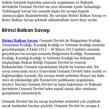
halklar üzerinde kışkırtma amacıyla uygulaması ve Balkanlı
devletlerin Osmanlı Devleti’nin aynı dönemde içinde bulunduğu
Trablusgarp Savaşı’nın yanında başka bir savaşta başarılı
olamayacağını düşünmeleridir. Bu savaşlar Birinci Balkan Savaşı ve
İkinci Balkan Savaşı şeklinde adlandırılmak üzere ikiye ayrılır.
Birinci Balkan Savaşı
Birinci Balkan Savaşı
, Osmanlı Devleti ile Bulgaristan Krallığı,
Yunanistan Krallığı, Karadağ Krallığı ve Sırbistan Krallığı arasında
gerçekleşmiştir. 8 Ekim 1912 – 30 Mayıs 1913 tarihleri arasında
gerçekleşen bu savaşın sonunda Bulgaristan Krallığı, Yunanistan
Krallığı, Karadağ Krallığı ve Sırbistan Krallığı’nın birleşerek
oluşturduğu Balkan Birliği Osmanlı Devleti’ni yenerek
Balkanlardaki Osmanlı topraklarının büyük bir kısmını aldı. Bu
savaş sonucunda ayrıca Arnavutluk Osmanlı Devleti’nden ayrıldı ve
bağımsızlığını kazandı. Bu savaşın temel nedenleri Rusya’nın daha
önce de planlandığı gibi Panslavizm politikasını uygulaması,
böylece Slavları Osmanlı Devleti’ne karşı kışkırtması ve Balkanlı
devletlerin Osmanlı Devleti’nden toprak alarak ülke sınırlarını
genişletmek istemeleriydi.
Osmanlı Devleti’nin bu savaşı kaybetme nedenleri çok çeşitliydi
ancak bunlardan bazıları şöyledir: Osmanlı Devleti bu savaşta 4