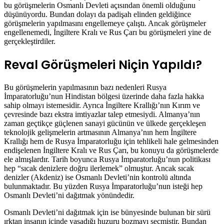
bu görüşmelerin Osmanlı Devleti açısından önemli olduğunu
düşünüyordu. Bundan dolayı da padişah elinden geldiğince
görüşmelerin yapılmasını engellemeye çalıştı. Ancak görüşmeler
engellenemedi, İngiltere Kralı ve Rus Çarı bu görüşmeleri yine de
gerçekleştirdiler.
Reval Görüşmeleri Niçin Yapıldı?
Bu görüşmelerin yapılmasının bazı nedenleri Rusya
İmparatorluğu’nun Hindistan bölgesi üzerinde daha fazla hakka
sahip olmayı istemesidir. Ayrıca İngiltere Krallığı’nın Kırım ve
çevresinde bazı ekstra imtiyazlar talep etmesiydi. Almanya’nın
zaman geçtikçe güçlenen sanayi gücünün ve ülkede gerçekleşen
teknolojik gelişmelerin artmasının Almanya’nın hem İngiltere
Krallığı hem de Rusya İmparatorluğu için tehlikeli hale gelmesinden
endişelenen İngiltere Kralı ve Rus Çarı, bu konuyu da görüşmelerde
ele almışlardır. Tarih boyunca Rusya İmparatorluğu’nun politikası
hep “sıcak denizlere doğru ilerlemek” olmuştur. Ancak sıcak
denizler (Akdeniz) ise Osmanlı Devleti’nin kontrolü altında
bulunmaktadır. Bu yüzden Rusya İmparatorluğu’nun isteği hep
Osmanlı Devleti’ni dağıtmak yönündedir.
Osmanlı Devleti’ni dağıtmak için ise bünyesinde bulunan bir sürü
ırktan insanın içinde yaşadığı huzuru bozmayı seçmiştir. Bundan