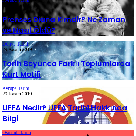
8 Aralık 2019
Prenses Diana Kimdir? Ne Zaman
ve Nasıl Öldü?
Dünya Tarihi
29 Kasım 2019
Tarih Boyunca Farklı Toplumlarda
Kurt Motifi
Avrupa Tarihi
29 Kasım 2019
UEFA Nedir? UEFA Tarihi Hakkında
Bilgi
Osmanlı Tarihi