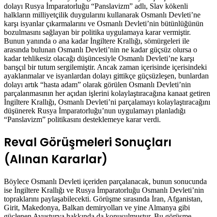
dolayı Rusya İmparatorluğu “Panslavizm” adlı, Slav kökenli
halkların milliyetçilik duygularını kullanarak Osmanlı Devleti’ne
karşı isyanlar çıkarmalarını ve Osmanlı Devleti’nin bütünlüğünün
bozulmasını sağlayan bir politika uygulamaya karar vermiştir.
Bunun yanında o ana kadar İngiltere Krallığı, sömürgeleri ile
arasında bulunan Osmanlı Devleti’nin ne kadar güçsüz olursa o
kadar tehlikesiz olacağı düşüncesiyle Osmanlı Devleti’ne karşı
barışçıl bir tutum sergilemiştir. Ancak zaman içerisinde içerisindeki
ayaklanmalar ve isyanlardan dolayı gittikçe güçsüzleşen, bunlardan
dolayı artık “hasta adam” olarak görülen Osmanlı Devleti’nin
parçalanmasının her açıdan işlerini kolaylaştıracağına kanaat getiren
İngiltere Krallığı, Osmanlı Devleti’ni parçalamayı kolaylaştıracağını
düşünerek Rusya İmparatorluğu’nun uygulamayı planladığı
“Panslavizm” politikasını desteklemeye karar verdi.
Reval Görüşmeleri Sonuçları
(Alınan Kararlar)
Böylece Osmanlı Devleti içeriden parçalanacak, bunun sonucunda
ise İngiltere Krallığı ve Rusya İmparatorluğu Osmanlı Devleti’nin
topraklarını paylaşabilecekti. Görüşme sırasında İran, Afganistan,
Girit, Makedonya, Balkan demiryolları ve yine Almanya gibi
güçlenen Avusturya hakkında da konuşulmuştur. Bu görüşme