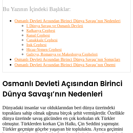
Bu Yazının İçindeki Başlıklar:
Osmanlı Devleti Açısından Birinci Dünya Savaşı’nın Nedenleri
I. Dünya Savaşı ve Osmanlı Devleti
Kafkasya Cephesi
Kanal Cephesi
Çanakkale Cephesi
Irak Cephesi
Hicaz-Yemen Cephesi
Galiçya, Romanya ve Makedonya Cepheleri
Osmanlı Devleti Açısından Birinci Dünya Savaşı’nın Sonuçları
Osmanlı Devleti Açısından Birinci Dünya Savaşı’nın Önemi
Osmanlı Devleti Açısından Birinci
Dünya Savaşı’nın Nedenleri
Dünyadaki insanlar var olduklarından beri dünya üzerindeki
topraklara sahip olmak uğruna birçok şehit vermişlerdir. Özellikle
dünya üzerinde savaş gücünden en çok korkulan ırk Türkler
olmuştur. Türklerden korkan Çin Halkı, Çin Seddini yapmıştır.
Türkler geçmişte göçebe yaşayan bir topluluktu. Ayrıca geçimini