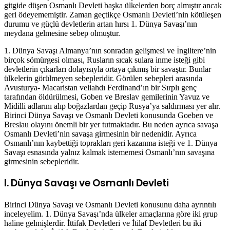
gitgide düşen Osmanlı Devleti başka ülkelerden borç almıştır ancak
geri ödeyememiştir. Zaman geçtikçe Osmanlı Devleti’nin kötüleşen
durumu ve güçlü devletlerin artan hırsı 1. Dünya Savaşı’nın
meydana gelmesine sebep olmuştur.
1. Dünya Savaşı Almanya’nın sonradan gelişmesi ve İngiltere’nin
birçok sömürgesi olması, Rusların sıcak sulara inme isteği gibi
devletlerin çıkarları dolayısıyla ortaya çıkmış bir savaştır. Bunlar
ülkelerin görülmeyen sebepleridir. Görülen sebepleri arasında
Avusturya- Macaristan veliahdı Ferdinand’ın bir Sırplı genç
tarafından öldürülmesi, Goben ve Breslav gemilerinin Yavuz ve
Midilli adlarını alıp boğazlardan geçip Rusya’ya saldırması yer alır.
Birinci Dünya Savaşı ve Osmanlı Devleti konusunda Goeben ve
Breslau olayını önemli bir yer tutmaktadır. Bu neden ayrıca savaşa
Osmanlı Devleti’nin savaşa girmesinin bir nedenidir. Ayrıca
Osmanlı’nın kaybettiği toprakları geri kazanma isteği ve 1. Dünya
Savaşı esnasında yalnız kalmak istememesi Osmanlı’nın savaşına
girmesinin sebepleridir.
I. Dünya Savaşı ve Osmanlı Devleti
Birinci Dünya Savaşı ve Osmanlı Devleti konusunu daha ayrıntılı
inceleyelim. 1. Dünya Savaşı’nda ülkeler amaçlarına göre iki grup
haline gelmişlerdir. İttifak Devletleri ve İtilaf Devletleri bu iki