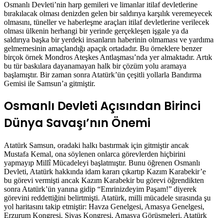
Osmanlı Devleti’nin harp gemileri ve limanlar itilaf devletlerine
bırakılacak olması denizden gelen bir saldırıya karşılık veremeyecek
olmasını, tüneller ve haberleşme araçları itilaf devletlerine verilecek
olması ülkenin herhangi bir yerinde gerçekleşen işgale ya da
saldırıya başka bir yerdeki insanların haberinin olmaması ve yardıma
gelmemesinin amaçlandığı apaçık ortadadır. Bu örneklere benzer
birçok örnek Mondros Ateşkes Antlaşması’nda yer almaktadır. Artık
bu tür baskılara dayanamayan halk bir çözüm yolu aramaya
başlamıştır. Bir zaman sonra Atatürk’ün çeşitli yollarla Bandırma
Gemisi ile Samsun’a gitmiştir.
Osmanlı Devleti Açısından Birinci
Dünya Savaşı’nın Önemi
Atatürk Samsun, oradaki halkı bastırmak için gitmiştir ancak
Mustafa Kemal, ona söylenen onlarca görevlerden hiçbirini
yapmayıp Millî Mücadeleyi başlatmıştır. Bunu öğrenen Osmanlı
Devleti, Atatürk hakkında idam kararı çıkartıp Kazım Karabekir’e
bu görevi vermişti ancak Kazım Karabekir bu görevi öğrendikten
sonra Atatürk’ün yanına gidip “Emrinizdeyim Paşam!” diyerek
görevini reddettiğini belirtmişti. Atatürk, milli mücadele sırasında şu
yol haritasını takip etmiştir: Havza Genelgesi, Amasya Genelgesi,
Erzurum Kongresi, Sivas Kongresi, Amasya Görüşmeleri. Atatürk