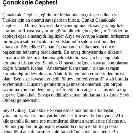
Çanakkale Cephesi
Çanakkale Cephesi, eğitim müfredatında en çok yer edinen ve
Türkler için en önemli savaşlardan biridir. Çünkü Çanakkale
Cephesi, 1. Dünya Savaşı’nda kazandığımız tek savaştır. İngilizler
tarafından Rusya’ya yardım götürebilmek için açılmıştır. Türkler bu
cepheyi eğer almasaydı İngilizler Asya ve Avrupa kıtasını birleştiren
bir boğaza sahip olacaklardı ve İstanbul’a saldırma ihtimalleri
artacaktı. Böylelikle Osmanlı’yı tamamen fethetmeden önce
başkentini fethetmiş olacaklardı. Bu savaş dünyasında o ülkenin
tamamı artık bizim anlamına gelmektedir. Savaşın başlangıçtaki
komutanı Liman von Sanders Olmasına rağmen savaşın sonralarına
doğru Mustafa Kemal “Anafartalar Kahramanı” olarak savaşın
komutanlığını devralmıştır. Atatürk’ün en ünlü emirlerinden birisi
olan “Ben size savaşmayı değil ölmeyi emrediyorum!” sözü burada
söylenmiştir. Düşman gemilerinin gelmesini önlemek için birçok
savunma yöntemi denenmiştir. Örneğin top atışları… İnsanlara top
atışı ve Çanakkale Savaşı dediğiniz zaman akıllarına ilk olarak Seyit
Onbaşı gelmektedir.
Seyit Onbaşı, Çanakkale Savaşı esnasında bütün arkadaşları
yaralanmış olan ve ona yardım edecek kimseyi bulamayınca 215
kilogramlık iki tane top mermilerini düşman gemilerine fırlatmıştır.
Onunla yapılan bir görüşme esnasında o topu kaldırmayı tekrar
denediğini ancak bu sefer kaldıramadığını söylenmektedir. Bu