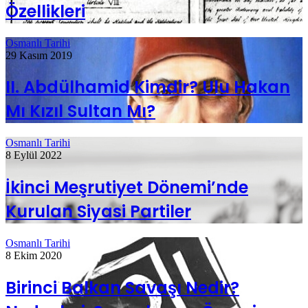
Özellikleri
Osmanlı Tarihi
29 Kasım 2019
II. Abdülhamid Kimdir? Ulu Hakan
Mı Kızıl Sultan Mı?
Osmanlı Tarihi
8 Eylül 2022
İkinci Meşrutiyet Dönemi’nde
Kurulan Siyasi Partiler
Osmanlı Tarihi
8 Ekim 2020
Birinci Balkan Savaşı Nedir?