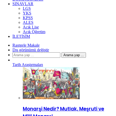
SINAVLAR
LGS
YKS
KPSS
ALES
Açık Lise
Açık Öğretim
İLETIŞIM
Rastgele Makale
Dış görünümü değiştir
Arama yap ...
Tarih Araştırmaları
Monarşi Nedir? Mutlak, Meşruti ve