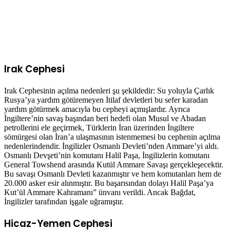
Irak Cephesi
Irak Cephesinin açılma nedenleri şu şekildedir: Su yoluyla Çarlık
Rusya’ya yardım götüremeyen İtilaf devletleri bu sefer karadan
yardım götürmek amacıyla bu cepheyi açmışlardır. Ayrıca
İngiltere’nin savaş başından beri hedefi olan Musul ve Abadan
petrollerini ele geçirmek, Türklerin İran üzerinden İngiltere
sömürgesi olan İran’a ulaşmasının istenmemesi bu cephenin açılma
nedenlerindendir. İngilizler Osmanlı Devleti’nden Ammare’yi aldı.
Osmanlı Devşeti’nin komutanı Halil Paşa, İngilizlerin komutanı
General Towshend arasında Kutül Ammare Savaşı gerçekleşecektir.
Bu savaşı Osmanlı Devleti kazanmıştır ve hem komutanları hem de
20.000 asker esir alınmıştır. Bu başarısından dolayı Halil Paşa’ya
Kut’ül Ammare Kahramanı” ünvanı verildi. Ancak Bağdat,
İngilizler tarafından işgale uğramıştır.
Hicaz-Yemen Cephesi