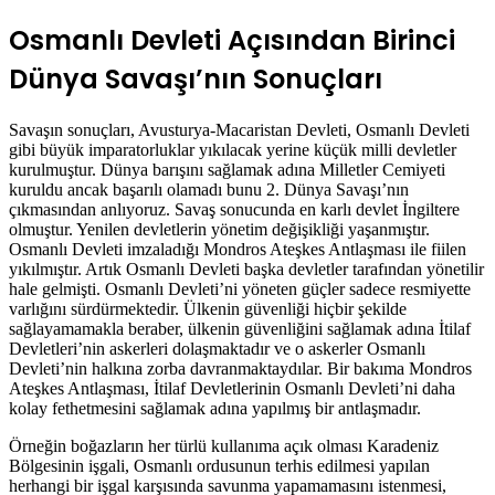
Osmanlı Devleti Açısından Birinci
Dünya Savaşı’nın Sonuçları
Savaşın sonuçları, Avusturya-Macaristan Devleti, Osmanlı Devleti
gibi büyük imparatorluklar yıkılacak yerine küçük milli devletler
kurulmuştur. Dünya barışını sağlamak adına Milletler Cemiyeti
kuruldu ancak başarılı olamadı bunu 2. Dünya Savaşı’nın
çıkmasından anlıyoruz. Savaş sonucunda en karlı devlet İngiltere
olmuştur. Yenilen devletlerin yönetim değişikliği yaşanmıştır.
Osmanlı Devleti imzaladığı Mondros Ateşkes Antlaşması ile fiilen
yıkılmıştır. Artık Osmanlı Devleti başka devletler tarafından yönetilir
hale gelmişti. Osmanlı Devleti’ni yöneten güçler sadece resmiyette
varlığını sürdürmektedir. Ülkenin güvenliği hiçbir şekilde
sağlayamamakla beraber, ülkenin güvenliğini sağlamak adına İtilaf
Devletleri’nin askerleri dolaşmaktadır ve o askerler Osmanlı
Devleti’nin halkına zorba davranmaktaydılar. Bir bakıma Mondros
Ateşkes Antlaşması, İtilaf Devletlerinin Osmanlı Devleti’ni daha
kolay fethetmesini sağlamak adına yapılmış bir antlaşmadır.
Örneğin boğazların her türlü kullanıma açık olması Karadeniz
Bölgesinin işgali, Osmanlı ordusunun terhis edilmesi yapılan
herhangi bir işgal karşısında savunma yapamamasını istenmesi,