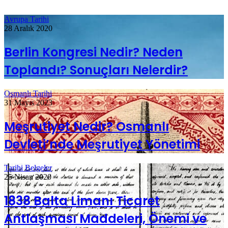
Avrupa Tarihi
28 Aralık 2020
Berlin Kongresi Nedir? Neden
Toplandı? Sonuçları Nelerdir?
Osmanlı Tarihi
31 Mayıs 2023
Meşrutiyet Nedir? Osmanlı
Devleti’nde Meşrutiyet Yönetimi
Tarihi Belgeler
25 Nisan 2020
1838 Balta Limanı Ticaret
Antlaşması Maddeleri, Önemi ve