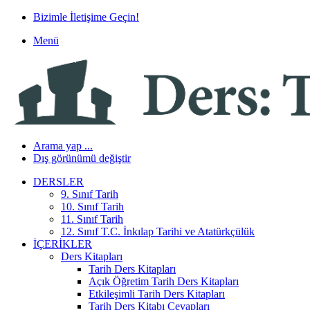
Bizimle İletişime Geçin!
Menü
Arama yap ...
Dış görünümü değiştir
DERSLER
9. Sınıf Tarih
10. Sınıf Tarih
11. Sınıf Tarih
12. Sınıf T.C. İnkılap Tarihi ve Atatürkçülük
İÇERIKLER
Ders Kitapları
Tarih Ders Kitapları
Açık Öğretim Tarih Ders Kitapları
Etkileşimli Tarih Ders Kitapları
Tarih Ders Kitabı Cevapları