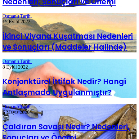
Nedenleri, Sonuçları ve Önemi
Osmanlı Tarihi
15 Eylül 2022
İkinci Viyana Kuşatması Nedenleri
ve Sonuçları (Maddeler Halinde)
Osmanlı Tarihi
8 Eylül 2022
Konjonktürel İttifak Nedir? Hangi
Antlaşmada Uygulanmıştır?
Osmanlı Tarihi
6 Mayıs 2020
Çaldıran Savaşı Nedir? Nedenleri,
Sonuçları ve Önemi