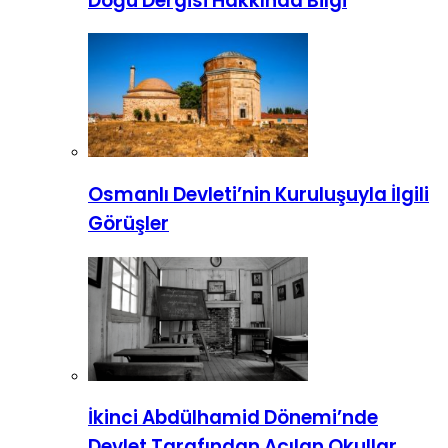
Doğu Dergisi Hakkında Bilgi
Osmanlı Devleti’nin Kuruluşuyla İlgili
Görüşler
İkinci Abdülhamid Dönemi’nde
Devlet Tarafından Açılan Okullar