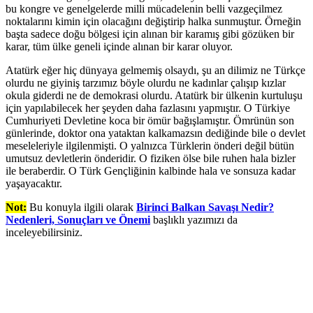
bu kongre ve genelgelerde milli mücadelenin belli vazgeçilmez
noktalarını kimin için olacağını değiştirip halka sunmuştur. Örneğin
başta sadece doğu bölgesi için alınan bir karamış gibi gözüken bir
karar, tüm ülke geneli içinde alınan bir karar oluyor.
Atatürk eğer hiç dünyaya gelmemiş olsaydı, şu an dilimiz ne Türkçe
olurdu ne giyiniş tarzımız böyle olurdu ne kadınlar çalışıp kızlar
okula giderdi ne de demokrasi olurdu. Atatürk bir ülkenin kurtuluşu
için yapılabilecek her şeyden daha fazlasını yapmıştır. O Türkiye
Cumhuriyeti Devletine koca bir ömür bağışlamıştır. Ömrünün son
günlerinde, doktor ona yataktan kalkamazsın dediğinde bile o devlet
meseleleriyle ilgilenmişti. O yalnızca Türklerin önderi değil bütün
umutsuz devletlerin önderidir. O fiziken ölse bile ruhen hala bizler
ile beraberdir. O Türk Gençliğinin kalbinde hala ve sonsuza kadar
yaşayacaktır.
Not:
Bu konuyla ilgili olarak
Birinci Balkan Savaşı Nedir?
Nedenleri, Sonuçları ve Önemi
başlıklı yazımızı da
inceleyebilirsiniz.