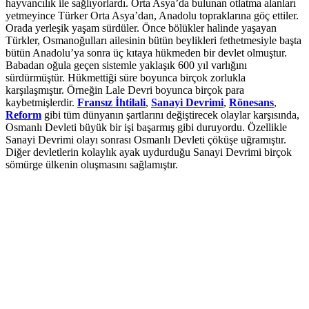
hayvancılık ile sağlıyorlardı. Orta Asya’da bulunan otlatma alanları
yetmeyince Türker Orta Asya’dan, Anadolu topraklarına göç ettiler.
Orada yerleşik yaşam sürdüler. Önce bölükler halinde yaşayan
Türkler, Osmanoğulları ailesinin bütün beylikleri fethetmesiyle başta
bütün Anadolu’ya sonra üç kıtaya hükmeden bir devlet olmuştur.
Babadan oğula geçen sistemle yaklaşık 600 yıl varlığını
sürdürmüştür. Hükmettiği süre boyunca birçok zorlukla
karşılaşmıştır. Örneğin Lale Devri boyunca birçok para
kaybetmişlerdir.
Fransız İhtilali
,
Sanayi Devrimi
,
Rönesans
,
Reform
gibi tüm dünyanın şartlarını değiştirecek olaylar karşısında,
Osmanlı Devleti büyük bir işi başarmış gibi duruyordu. Özellikle
Sanayi Devrimi olayı sonrası Osmanlı Devleti çöküşe uğramıştır.
Diğer devletlerin kolaylık ayak uydurduğu Sanayi Devrimi birçok
sömürge ülkenin oluşmasını sağlamıştır.