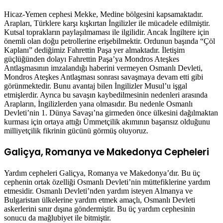
Hicaz-Yemen cephesi Mekke, Medine bölgesini kapsamaktadır.
Arapları, Türklere karşı kışkırtan İngilizler ile mücadele edilmiştir.
Kutsal toprakların paylaşılmaması ile ilgilidir. Ancak İngiltere için
önemli olan doğu petrollerine erişebilmektir. Ordunun başında “Çöl
Kaplanı” dediğimiz Fahrettin Paşa yer almaktadır. İletişim
güçlüğünden dolayı Fahrettin Paşa’ya Mondros Ateşkes
Antlaşmasının imzalandığı haberini vermeyen Osmanlı Devleti,
Mondros Ateşkes Antlaşması sonrası savaşmaya devam etti gibi
görünmektedir. Bunu avantaj bilen İngilizler Musul’u işgal
etmişlerdir. Ayrıca bu savaşın kaybedilmesinin nedenleri arasında
Arapların, İngilizlerden yana olmasıdır. Bu nedenle Osmanlı
Devleti’nin 1. Dünya Savaşı’na girmeden önce ülkesini dağılmaktan
kurması için ortaya attığı Ümmetçilik akımının başarısız olduğunu
milliyetçilik fikrinin gücünü görmüş oluyoruz.
Galiçya, Romanya ve Makedonya Cepheleri
Yardım cepheleri Galiçya, Romanya ve Makedonya’dır. Bu üç
cephenin ortak özelliği Osmanlı Devleti’nin müttefiklerine yardım
etmesidir. Osmanlı Devleti’nden yardım isteyen Almanya ve
Bulgaristan ülkelerine yardım etmek amaçlı, Osmanlı Devleti
askerlerini sınır dışına göndermiştir. Bu üç yardım cephesinin
sonucu da mağlubiyet ile bitmiştir.