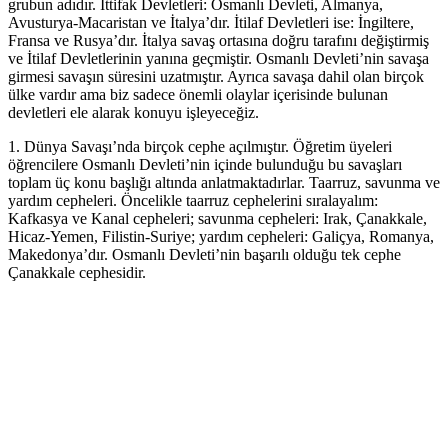
grubun adıdır. İttifak Devletleri: Osmanlı Devleti, Almanya,
Avusturya-Macaristan ve İtalya’dır. İtilaf Devletleri ise: İngiltere,
Fransa ve Rusya’dır. İtalya savaş ortasına doğru tarafını değiştirmiş
ve İtilaf Devletlerinin yanına geçmiştir. Osmanlı Devleti’nin savaşa
girmesi savaşın süresini uzatmıştır. Ayrıca savaşa dahil olan birçok
ülke vardır ama biz sadece önemli olaylar içerisinde bulunan
devletleri ele alarak konuyu işleyeceğiz.
1. Dünya Savaşı’nda birçok cephe açılmıştır. Öğretim üyeleri
öğrencilere Osmanlı Devleti’nin içinde bulunduğu bu savaşları
toplam üç konu başlığı altında anlatmaktadırlar. Taarruz, savunma ve
yardım cepheleri. Öncelikle taarruz cephelerini sıralayalım:
Kafkasya ve Kanal cepheleri; savunma cepheleri: Irak, Çanakkale,
Hicaz-Yemen, Filistin-Suriye; yardım cepheleri: Galiçya, Romanya,
Makedonya’dır. Osmanlı Devleti’nin başarılı olduğu tek cephe
Çanakkale cephesidir.