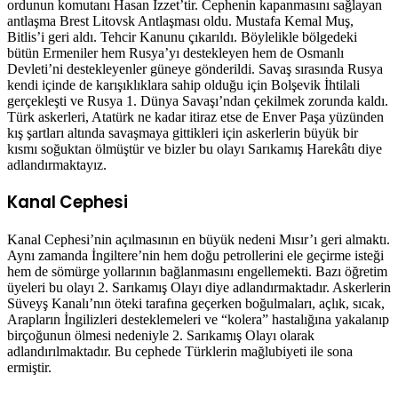
ordunun komutanı Hasan İzzet’tir. Cephenin kapanmasını sağlayan
antlaşma Brest Litovsk Antlaşması oldu. Mustafa Kemal Muş,
Bitlis’i geri aldı. Tehcir Kanunu çıkarıldı. Böylelikle bölgedeki
bütün Ermeniler hem Rusya’yı destekleyen hem de Osmanlı
Devleti’ni destekleyenler güneye gönderildi. Savaş sırasında Rusya
kendi içinde de karışıklıklara sahip olduğu için Bolşevik İhtilali
gerçekleşti ve Rusya 1. Dünya Savaşı’ndan çekilmek zorunda kaldı.
Türk askerleri, Atatürk ne kadar itiraz etse de Enver Paşa yüzünden
kış şartları altında savaşmaya gittikleri için askerlerin büyük bir
kısmı soğuktan ölmüştür ve bizler bu olayı Sarıkamış Harekâtı diye
adlandırmaktayız.
Kanal Cephesi
Kanal Cephesi’nin açılmasının en büyük nedeni Mısır’ı geri almaktı.
Aynı zamanda İngiltere’nin hem doğu petrollerini ele geçirme isteği
hem de sömürge yollarının bağlanmasını engellemekti. Bazı öğretim
üyeleri bu olayı 2. Sarıkamış Olayı diye adlandırmaktadır. Askerlerin
Süveyş Kanalı’nın öteki tarafına geçerken boğulmaları, açlık, sıcak,
Arapların İngilizleri desteklemeleri ve “kolera” hastalığına yakalanıp
birçoğunun ölmesi nedeniyle 2. Sarıkamış Olayı olarak
adlandırılmaktadır. Bu cephede Türklerin mağlubiyeti ile sona
ermiştir.