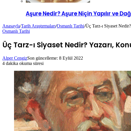
Aşure Nedir? Aşure Niçin Yapılır ve Dağı
Anasayfa
/
Tarih Araştırmaları
/
Osmanlı Tarihi
/
Üç Tarz-ı Siyaset Nedir
Osmanlı Tarihi
Üç Tarz-ı Siyaset Nedir? Yazarı, Kon
Alper Cengiz
Son güncelleme: 8 Eylül 2022
4 dakika okuma süresi