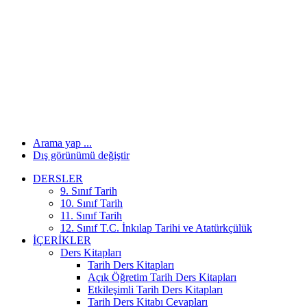
Arama yap ...
Dış görünümü değiştir
DERSLER
9. Sınıf Tarih
10. Sınıf Tarih
11. Sınıf Tarih
12. Sınıf T.C. İnkılap Tarihi ve Atatürkçülük
İÇERIKLER
Ders Kitapları
Tarih Ders Kitapları
Açık Öğretim Tarih Ders Kitapları
Etkileşimli Tarih Ders Kitapları
Tarih Ders Kitabı Cevapları