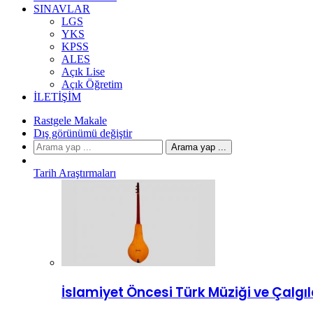
SINAVLAR
LGS
YKS
KPSS
ALES
Açık Lise
Açık Öğretim
İLETIŞIM
Rastgele Makale
Dış görünümü değiştir
Arama yap ...
Tarih Araştırmaları
İslamiyet Öncesi Türk Müziği ve Çalgıl