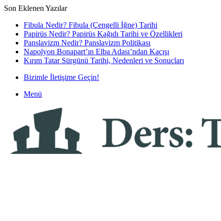
Son Eklenen Yazılar
Fibula Nedir? Fibula (Çengelli İğne) Tarihi
Papirüs Nedir? Papirüs Kağıdı Tarihi ve Özellikleri
Panslavizm Nedir? Panslavizm Politikası
Napolyon Bonapart’ın Elba Adası’ndan Kaçışı
Kırım Tatar Sürgünü Tarihi, Nedenleri ve Sonuçları
Bizimle İletişime Geçin!
Menü