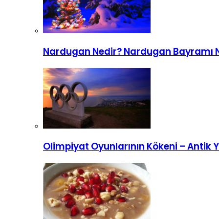
Nardugan Nedir? Nardugan Bayramı Na
Olimpiyat Oyunlarının Kökeni – Antik 