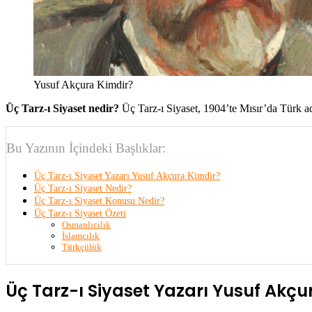
Yusuf Akçura Kimdir?
Üç Tarz-ı Siyaset nedir?
Üç Tarz-ı Siyaset, 1904’te Mısır’da Türk ad
Bu Yazının İçindeki Başlıklar:
Üç Tarz-ı Siyaset Yazarı Yusuf Akçura Kimdir?
Üç Tarz-ı Siyaset Nedir?
Üç Tarz-ı Siyaset Konusu Nedir?
Üç Tarz-ı Siyaset Özeti
Osmanlıcılık
İslamcılık
Türkçülük
Üç Tarz-ı Siyaset Yazarı Yusuf Akçu