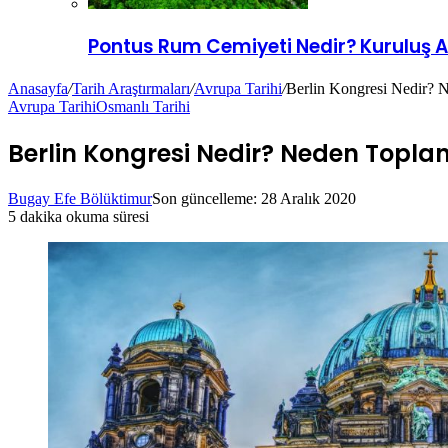
Pontus Rum Cemiyeti Nedir? Kuruluş A
Anasayfa
/
Tarih Araştırmaları
/
Avrupa Tarihi
/
Berlin Kongresi Nedir? N
Avrupa Tarihi
Osmanlı Tarihi
Berlin Kongresi Nedir? Neden Toplan
Bugay Efe Bölüktimur
Son güncelleme: 28 Aralık 2020
5 dakika okuma süresi