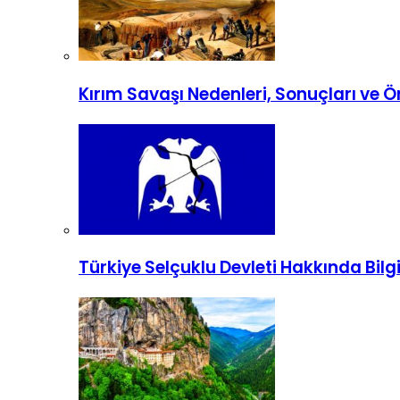
Kırım Savaşı Nedenleri, Sonuçları ve 
Türkiye Selçuklu Devleti Hakkında Bilg