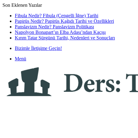
Son Eklenen Yazılar
Fibula Nedir? Fibula (Çengelli İğne) Tarihi
Papirüs Nedir? Papirüs Kağıdı Tarihi ve Özellikleri
Panslavizm Nedir? Panslavizm Politikası
Napolyon Bonapart’ın Elba Adası’ndan Kaçışı
Kırım Tatar Sürgünü Tarihi, Nedenleri ve Sonuçları
Bizimle İletişime Geçin!
Menü