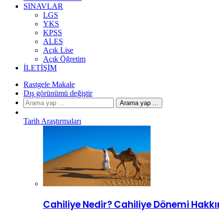
SINAVLAR
LGS
YKS
KPSS
ALES
Açık Lise
Açık Öğretim
İLETIŞIM
Rastgele Makale
Dış görünümü değiştir
Arama yap ...
Tarih Araştırmaları
Cahiliye Nedir? Cahiliye Dönemi Hakkı