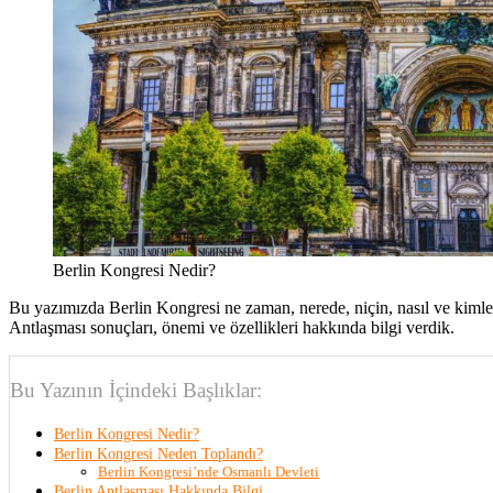
Berlin Kongresi Nedir?
Bu yazımızda Berlin Kongresi ne zaman, nerede, niçin, nasıl ve kimle
Antlaşması sonuçları, önemi ve özellikleri hakkında bilgi verdik.
Bu Yazının İçindeki Başlıklar:
Berlin Kongresi Nedir?
Berlin Kongresi Neden Toplandı?
Berlin Kongresi’nde Osmanlı Devleti
Berlin Antlaşması Hakkında Bilgi