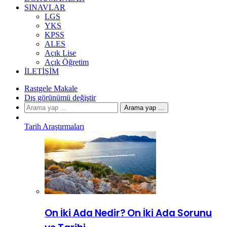
SINAVLAR
LGS
YKS
KPSS
ALES
Açık Lise
Açık Öğretim
İLETIŞIM
Rastgele Makale
Dış görünümü değiştir
Arama yap ...
Tarih Araştırmaları
On İki Ada Nedir? On İki Ada Sorunu