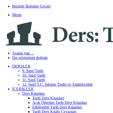
Bizimle İletişime Geçin!
Menü
Arama yap ...
Dış görünümü değiştir
DERSLER
9. Sınıf Tarih
10. Sınıf Tarih
11. Sınıf Tarih
12. Sınıf T.C. İnkılap Tarihi ve Atatürkçülük
İÇERIKLER
Ders Kitapları
Tarih Ders Kitapları
Açık Öğretim Tarih Ders Kitapları
Etkileşimli Tarih Ders Kitapları
Tarih Ders Kitabı Cevapları