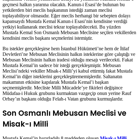
geçmesi halkın yararına olacaktı. Kanun-i Esasi’de bulunan bu
yetkilerden biri meclis başkanının istediği zaman meclisi
toplayabiliyor olmasıdır. Eğer meclis herhangi bir sebepten dolayı
kapansaydı Mustafa Kemal Kanun-i Esasi’nin kendisine verdiği
yetkiyi kullanarak meclisi tekrar toplayabilecekti. Bu yüzden
Mustafa Kemal Son Osmanlı Mebusan Meclisine seçilen vekillerden
kendisini meclis başkanı seçmelerini istemiştir.
Bu istekler gerçekleşirse hem İstanbul Hükümeti’ne hem de İtilaf
Devletleri’ne Mebusan Meclisinin halkın isteklerine göre çalıştığı ve
Mebusan Meclisinin halkın iradesi olduğu mesajı verilecekti. Fakat
Mustafa Kemal’in sadece bir isteği gerçekleşmiştir. Mebusan
Meclisi’ndeki vekiller Misak-ı Milli’yi kabul ettirmiş fakat Mustafa
Kemal’in diğer isteklerini gerçekleştirememişlerdir. Saltanatın
makamının etkisine kapılarak Mustafa Kemal’i başkan
seçmemişlerdir. Mecliste Milli Mücadele’ye fikirleri değişince
Müdafaa-i Hukuk grubunu kurmaktan vazgeçip onun yerine Rauf
Orbay’ın başkanı olduğu Felah-ı Vatan grubunu kurmuşlardır.
Son Osmanlı Mebusan Meclisi ve
Misak-ı Milli
Mustafa Kemal’in hazırladığı 8 maddeden oluşan
Misak-ı Milli