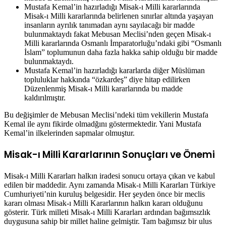
Mustafa Kemal’in hazırladığı Misak-ı Milli kararlarında
Misak-ı Milli kararlarında belirlenen sınırlar altında yaşayan
insanların ayrılık tanımadan aynı sayılacağı bir madde
bulunmaktaydı fakat Mebusan Meclisi’nden geçen Misak-ı
Milli kararlarında Osmanlı İmparatorluğu’ndaki gibi “Osmanlı
İslam” toplumunun daha fazla hakka sahip olduğu bir madde
bulunmaktaydı.
Mustafa Kemal’in hazırladığı kararlarda diğer Müslüman
topluluklar hakkında “özkardeş” diye hitap edilirken
Düzenlenmiş Misak-ı Milli kararlarında bu madde
kaldırılmıştır.
Bu değişimler de Mebusan Meclisi’ndeki tüm vekillerin Mustafa
Kemal ile aynı fikirde olmadğını göstermektedir. Yani Mustafa
Kemal’in ilkelerinden sapmalar olmuştur.
Misak-ı Milli Kararlarının Sonuçları ve Önemi
Misak-ı Milli Kararları halkın iradesi sonucu ortaya çıkan ve kabul
edilen bir maddedir. Aynı zamanda Misak-ı Milli Kararları Türkiye
Cumhuriyeti’nin kuruluş belgesidir. Her şeyden önce bir meclis
kararı olması Misak-ı Milli Kararlarının halkın kararı olduğunu
gösterir. Türk milleti Misak-ı Milli Kararları ardından bağımsızlık
duygusuna sahip bir millet haline gelmiştir. Tam bağımsız bir ulus