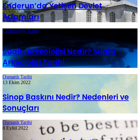
Enderun’da Yetişen Devlet
Adamları
Cumhuriyet Tarihi
29 Kasım 2019
Sualtı Arkeolojisi Nedir? Sualtı
Arkeolojisi Tarihi
Osmanlı Tarihi
13 Ekim 2022
Sinop Baskını Nedir? Nedenleri ve
Sonuçları
Osmanlı Tarihi
8 Eylül 2022