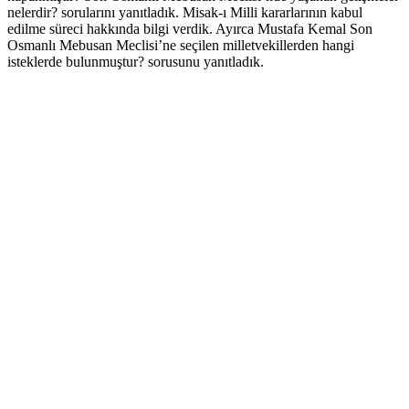
nelerdir? sorularını yanıtladık. Misak-ı Milli kararlarının kabul
edilme süreci hakkında bilgi verdik. Ayırca Mustafa Kemal Son
Osmanlı Mebusan Meclisi’ne seçilen milletvekillerden hangi
isteklerde bulunmuştur? sorusunu yanıtladık.