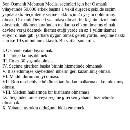
Son Osmanlı Mebusan Meclisi seçimleri için her Osmanlı
vilayetinde 50.000 erkek başına 1 vekil düşecek şekilde seçim
yapılacaktı. Seçimlerde seçme hakkı için 25 yaşını doldurmuş
olmak, Osmanlı Devleti vatandaşı olmak, bir kişinin hizmetinde
olmamak, hükümet tarafından mallarına el konulmamış olmak,
devlete vergi ödemek, ikamet ettiği yerde en az 1 yıldır ikamet
ediyor olmak gibi şartlara uygun olmak gerekiyordu. Seçilme hakkı
için ise 10 şart bulunmaktaydı. Bu şartlar şunlardır:
I. Osmanlı vatandaşı olmak.
II. Türkçe konuşabilmek.
III. En az 30 yaşında olmak.
IV. Seçime girerken başka birinin hizmetinde olmamak.
V. İflas edilmişse kaybedilen itibarın geri kazanılmış olması.
VI. Maddi durumun iyi olması.
VII. Borcu sebebiyle hükümet tarafından mallarına el konulmamış
olması.
VIII. Medeni haklarında bir kısıtlama olmaması
IX. Seçimden önce veya seçime girerken yabancı hizmetinde
olmamak.
X. Yabancı uyruklu olduğunu iddia etmemek.