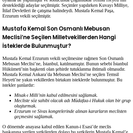
desteklediği adaylar seçilmiştir. Seçimler yapılırken Kuvayı Milliye,
İtilaf Devletleri ile çatışma halindeydi. Mustafa Kemal Paşa,
Erzurum vekili seçilmiştir.
Mustafa Kemal Son Osmanlı Mebusan
Meclisi’ne Seçilen Milletvekillerden Hangi
İsteklerde Bulunmuştur?
Mustafa Kemal Erzurum vekili seçilmesine rağmen Son Osmanlı
Mebusan Meclisi’ne, İstanbul, katılmamıştır. Bunun sebebi İstanbul
Hükümeti’nin başkenti olan şehirde tutuklanma ihtimali olmasıdır.
Mustafa Kemal Ankara’da Mebusan Meclisi’ne seçilen Temsil
Heyeti’ne yakın vekillerden birtakım isteklerde bulunmuştur. Bu
istekler şunlardır:
Misak-ı Milli’nin kabul edilmesini sağlamak.
Mecliste söz sahibi olacak adı Müdafaa-i Hukuk olan bir grup
oluşturmak.
Erzurum ve Sivas kongrelerinde alınan kararların meclisten
geçmesini sağlamak.
O dönemde anayasa kabul edilen Kanun-i Esasi’de meclis
başkanına verilen yetkilerden dolayı bu yetkilerin Mustafa Kemal’e