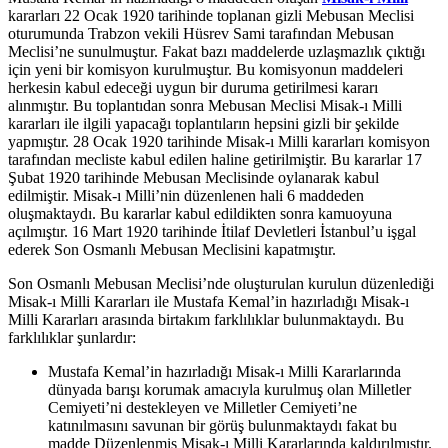
kararları 22 Ocak 1920 tarihinde toplanan gizli Mebusan Meclisi
oturumunda Trabzon vekili Hüsrev Sami tarafından Mebusan
Meclisi’ne sunulmuştur. Fakat bazı maddelerde uzlaşmazlık çıktığı
için yeni bir komisyon kurulmuştur. Bu komisyonun maddeleri
herkesin kabul edeceği uygun bir duruma getirilmesi kararı
alınmıştır. Bu toplantıdan sonra Mebusan Meclisi Misak-ı Milli
kararları ile ilgili yapacağı toplantıların hepsini gizli bir şekilde
yapmıştır. 28 Ocak 1920 tarihinde Misak-ı Milli kararları komisyon
tarafından mecliste kabul edilen haline getirilmiştir. Bu kararlar 17
Şubat 1920 tarihinde Mebusan Meclisinde oylanarak kabul
edilmiştir. Misak-ı Milli’nin düzenlenen hali 6 maddeden
oluşmaktaydı. Bu kararlar kabul edildikten sonra kamuoyuna
açılmıştır. 16 Mart 1920 tarihinde İtilaf Devletleri İstanbul’u işgal
ederek Son Osmanlı Mebusan Meclisini kapatmıştır.
Son Osmanlı Mebusan Meclisi’nde oluşturulan kurulun düzenlediği
Misak-ı Milli Kararları ile Mustafa Kemal’in hazırladığı Misak-ı
Milli Kararları arasında birtakım farklılıklar bulunmaktaydı. Bu
farklılıklar şunlardır:
Mustafa Kemal’in hazırladığı Misak-ı Milli Kararlarında
dünyada barışı korumak amacıyla kurulmuş olan Milletler
Cemiyeti’ni destekleyen ve Milletler Cemiyeti’ne
katınılmasını savunan bir görüş bulunmaktaydı fakat bu
madde Düzenlenmiş Misak-ı Milli Kararlarında kaldırılmıştır.