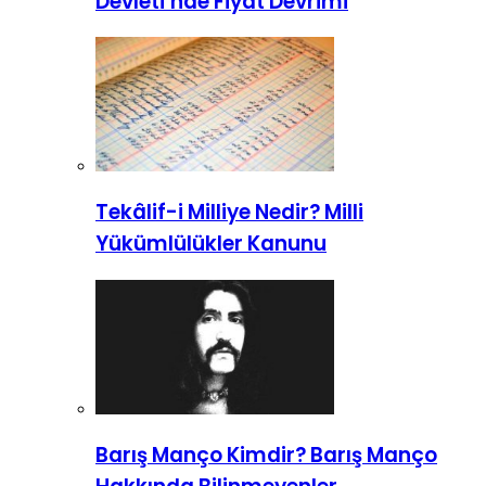
Devleti’nde Fiyat Devrimi
Tekâlif-i Milliye Nedir? Milli
Yükümlülükler Kanunu
Barış Manço Kimdir? Barış Manço