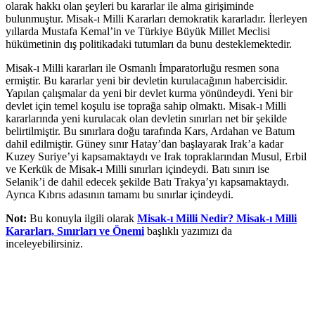
olarak hakkı olan şeyleri bu kararlar ile alma girişiminde
bulunmuştur. Misak-ı Milli Kararları demokratik kararladır. İlerleyen
yıllarda Mustafa Kemal’in ve Türkiye Büyük Millet Meclisi
hükümetinin dış politikadaki tutumları da bunu desteklemektedir.
Misak-ı Milli kararları ile Osmanlı İmparatorluğu resmen sona
ermiştir. Bu kararlar yeni bir devletin kurulacağının habercisidir.
Yapılan çalışmalar da yeni bir devlet kurma yönündeydi. Yeni bir
devlet için temel koşulu ise toprağa sahip olmaktı. Misak-ı Milli
kararlarında yeni kurulacak olan devletin sınırları net bir şekilde
belirtilmiştir. Bu sınırlara doğu tarafında Kars, Ardahan ve Batum
dahil edilmiştir. Güney sınır Hatay’dan başlayarak Irak’a kadar
Kuzey Suriye’yi kapsamaktaydı ve Irak topraklarından Musul, Erbil
ve Kerkük de Misak-ı Milli sınırları içindeydi. Batı sınırı ise
Selanik’i de dahil edecek şekilde Batı Trakya’yı kapsamaktaydı.
Ayrıca Kıbrıs adasının tamamı bu sınırlar içindeydi.
Not:
Bu konuyla ilgili olarak
Misak-ı Milli Nedir? Misak-ı Milli
Kararları, Sınırları ve Önemi
başlıklı yazımızı da
inceleyebilirsiniz.