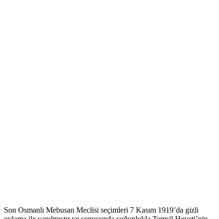
Son Osmanlı Mebusan Meclisi seçimleri 7 Kasım 1919’da gizli
oylama ile yapılmıştır ve sonucunda çoğunlukla Temsil Heyeti’nin