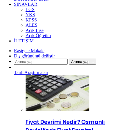
SINAVLAR
LGS
YKS
KPSS
ALES
Açık Lise
Açık Öğretim
İLETIŞIM
Rastgele Makale
Dış görünümü değiştir
Arama yap ...
Tarih Araştırmaları
Fiyat Devrimi Nedir? Osmanlı