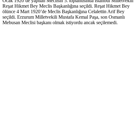
Ocak 1920’de yapılan Meclisin 5. toplantısında İstanbul Milletvekili
Reşat Hikmet Bey Meclis Başkanlığına seçildi. Reşat Hikmet Bey
ölünce 4 Mart 1920’de Meclis Başkanlığına Celalettin Arif Bey
seçildi. Erzurum Milletvekili Mustafa Kemal Paşa, son Osmanlı
Mebusan Meclisi başkanı olmak istiyordu ancak seçilemedi.