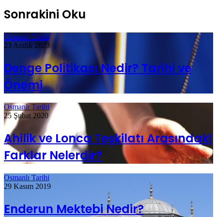
Sonrakini Oku
Osmanlı Tarihi
23 Aralık 2023
Denge Politikası Nedir? Tarihi ve
Önemi
Osmanlı Tarihi
25 Şubat 2020
Ahilik ve Lonca Teşkilatı Arasındaki
Farklar Nelerdir?
Osmanlı Tarihi
29 Kasım 2019
Enderun Mektebi Nedir?