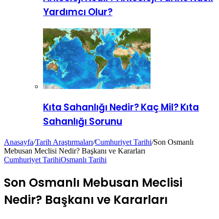
Yardımcı Olur?
Kıta Sahanlığı Nedir? Kaç Mil? Kıta
Sahanlığı Sorunu
Anasayfa
/
Tarih Araştırmaları
/
Cumhuriyet Tarihi
/
Son Osmanlı
Mebusan Meclisi Nedir? Başkanı ve Kararları
Cumhuriyet Tarihi
Osmanlı Tarihi
Son Osmanlı Mebusan Meclisi
Nedir? Başkanı ve Kararları