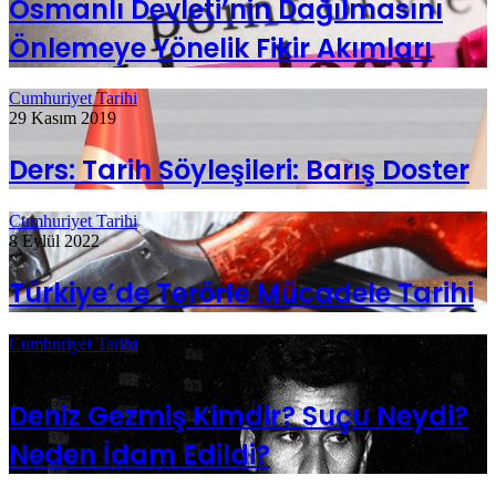
Osmanlı Devleti’nin Dağılmasını
Önlemeye Yönelik Fikir Akımları
Cumhuriyet Tarihi
29 Kasım 2019
Ders: Tarih Söyleşileri: Barış Doster
Cumhuriyet Tarihi
8 Eylül 2022
Türkiye’de Terörle Mücadele Tarihi
Cumhuriyet Tarihi
30 Kasım 2019
Deniz Gezmiş Kimdir? Suçu Neydi?
Neden İdam Edildi?