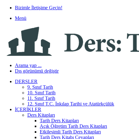
Bizimle İletişime Geçin!
Menü
Arama yap ...
Dış görünümü değiştir
DERSLER
9. Sınıf Tarih
10. Sınıf Tarih
11. Sınıf Tarih
12. Sınıf T.C. İnkılap Tarihi ve Atatürkçülük
İÇERIKLER
Ders Kitapları
Tarih Ders Kitapları
Açık Öğretim Tarih Ders Kitapları
Etkileşimli Tarih Ders Kitapları
Tarih Ders Kitabı Cevapları