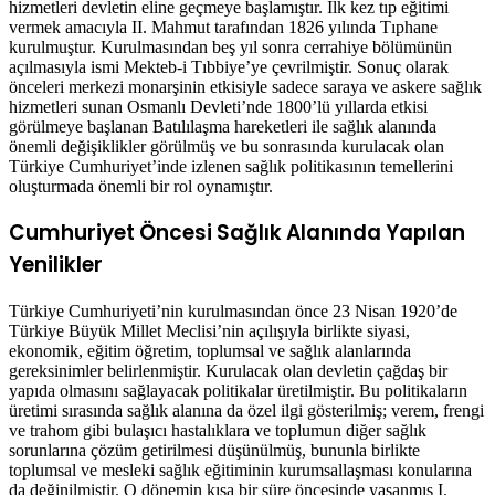
hizmetleri devletin eline geçmeye başlamıştır. İlk kez tıp eğitimi
vermek amacıyla II. Mahmut tarafından 1826 yılında Tıphane
kurulmuştur. Kurulmasından beş yıl sonra cerrahiye bölümünün
açılmasıyla ismi Mekteb-i Tıbbiye’ye çevrilmiştir. Sonuç olarak
önceleri merkezi monarşinin etkisiyle sadece saraya ve askere sağlık
hizmetleri sunan Osmanlı Devleti’nde 1800’lü yıllarda etkisi
görülmeye başlanan Batılılaşma hareketleri ile sağlık alanında
önemli değişiklikler görülmüş ve bu sonrasında kurulacak olan
Türkiye Cumhuriyet’inde izlenen sağlık politikasının temellerini
oluşturmada önemli bir rol oynamıştır.
Cumhuriyet Öncesi Sağlık Alanında Yapılan
Yenilikler
Türkiye Cumhuriyeti’nin kurulmasından önce 23 Nisan 1920’de
Türkiye Büyük Millet Meclisi’nin açılışıyla birlikte siyasi,
ekonomik, eğitim öğretim, toplumsal ve sağlık alanlarında
gereksinimler belirlenmiştir. Kurulacak olan devletin çağdaş bir
yapıda olmasını sağlayacak politikalar üretilmiştir. Bu politikaların
üretimi sırasında sağlık alanına da özel ilgi gösterilmiş; verem, frengi
ve trahom gibi bulaşıcı hastalıklara ve toplumun diğer sağlık
sorunlarına çözüm getirilmesi düşünülmüş, bununla birlikte
toplumsal ve mesleki sağlık eğitiminin kurumsallaşması konularına
da değinilmiştir. O dönemin kısa bir süre öncesinde yaşanmış I.