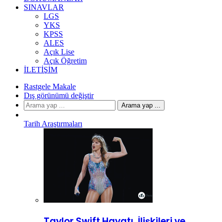
SINAVLAR
LGS
YKS
KPSS
ALES
Açık Lise
Açık Öğretim
İLETIŞIM
Rastgele Makale
Dış görünümü değiştir
Arama yap ...
Tarih Araştırmaları
Taylor Swift Hayatı, İlişkileri ve