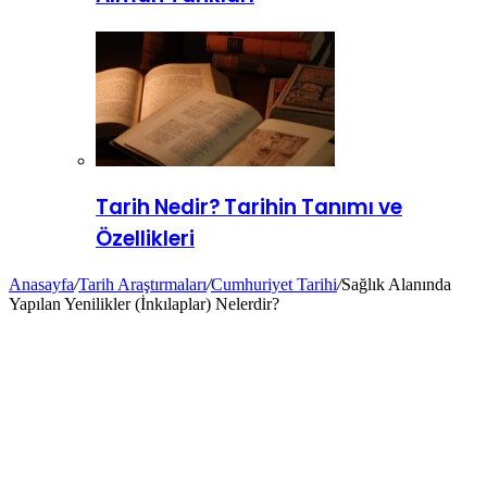
Tarih Nedir? Tarihin Tanımı ve
Özellikleri
Anasayfa
/
Tarih Araştırmaları
/
Cumhuriyet Tarihi
/
Sağlık Alanında
Yapılan Yenilikler (İnkılaplar) Nelerdir?