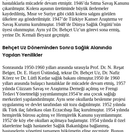
hastalıklarla mücadele devam etmiştir. 1946’da Sıtma Savaş Kanunu
çıkarılmıştır. Kolera aşısının üretiminde büyük ilerlemeler
kaydedilmiş, Mısır ve Suriye gibi ciddi kolera salgını görülen
ülkelere aşı gönderilmiştir. 1947’de Türkiye Kanser Araştırma ve
Savaş Kurumu kurulmuştur. 1948’de Dünya Sağlık Örgütü’nün
üyesi olunmuştur. Aynı yıl Dr. Behçet Uz’un görevi sona ermiş,
yerine Dr. Kemali Beyazıt geçmiştir.
Behçet Uz Döneminden Sonra Sağlık Alanında
Yapılan Yenilikler
Sonrasında 1950-1960 yılları arasında sırasıyla Prof. Dr. N. Reşat
Belger, Dr. E. Hayri Üstündağ, tekrar Dr. Behçet Uz, Dr. Nafiz
Körez ve Dr. Lütfi Kırdar sağlık bakanı olmuştur.1950 ile 1960
yılları arasında bulaşıcı hastalıklar ile mücadele devam etmiş, 1957
yılında Cüzzam Savaş ve Araştırma Derneği açılmış ve Frengi
Tedavi Yönetmeliği yayımlanmıştır.1954’te ana çocuk sağlığı
merkezleri yapılandırılmıştır. Aynı sene okullarda beslenme projesi
uygulanmış ve devlet tarafından süt tozu dağıtılmıştır. 1952 yılında
ilk Türk ilaç fabrikası olan Eczacıbaşı İlaç kurulmuştur. 1954 yılında
hemşirelik bürosu açılmış ve Hemşirelik Kanunu yayımlanmıştır.
1952’de köy ebe okulları açılmaya başlamıştır. 1954 yılında il özel
idarelerine bağlı hastaneler Sağlık Bakanlığına bağlanmış,
hastanelerin yönetimi tamamen hükümetin eline geçmiştir. Bunun