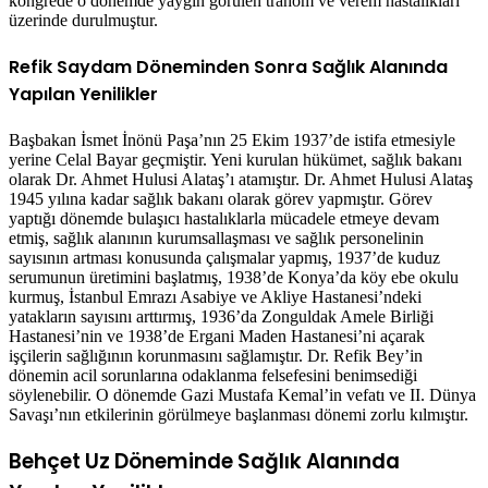
kongrede o dönemde yaygın görülen trahom ve verem hastalıkları
üzerinde durulmuştur.
Refik Saydam Döneminden Sonra Sağlık Alanında
Yapılan Yenilikler
Başbakan İsmet İnönü Paşa’nın 25 Ekim 1937’de istifa etmesiyle
yerine Celal Bayar geçmiştir. Yeni kurulan hükümet, sağlık bakanı
olarak Dr. Ahmet Hulusi Alataş’ı atamıştır. Dr. Ahmet Hulusi Alataş
1945 yılına kadar sağlık bakanı olarak görev yapmıştır. Görev
yaptığı dönemde bulaşıcı hastalıklarla mücadele etmeye devam
etmiş, sağlık alanının kurumsallaşması ve sağlık personelinin
sayısının artması konusunda çalışmalar yapmış, 1937’de kuduz
serumunun üretimini başlatmış, 1938’de Konya’da köy ebe okulu
kurmuş, İstanbul Emrazı Asabiye ve Akliye Hastanesi’ndeki
yatakların sayısını arttırmış, 1936’da Zonguldak Amele Birliği
Hastanesi’nin ve 1938’de Ergani Maden Hastanesi’ni açarak
işçilerin sağlığının korunmasını sağlamıştır. Dr. Refik Bey’in
dönemin acil sorunlarına odaklanma felsefesini benimsediği
söylenebilir. O dönemde Gazi Mustafa Kemal’in vefatı ve II. Dünya
Savaşı’nın etkilerinin görülmeye başlanması dönemi zorlu kılmıştır.
Behçet Uz Döneminde Sağlık Alanında