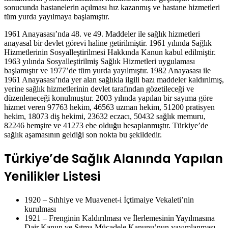
sonucunda hastanelerin açılması hız kazanmış ve hastane hizmetleri
tüm yurda yayılmaya başlamıştır.
1961 Anayasası’nda 48. ve 49. Maddeler ile sağlık hizmetleri
anayasal bir devlet görevi haline getirilmiştir. 1961 yılında Sağlık
Hizmetlerinin Sosyalleştirilmesi Hakkında Kanun kabul edilmiştir.
1963 yılında Sosyalleştirilmiş Sağlık Hizmetleri uygulaması
başlamıştır ve 1977’de tüm yurda yayılmıştır. 1982 Anayasası ile
1961 Anayasası’nda yer alan sağlıkla ilgili bazı maddeler kaldırılmış,
yerine sağlık hizmetlerinin devlet tarafından gözetileceği ve
düzenleneceği konulmuştur. 2003 yılında yapılan bir sayıma göre
hizmet veren 97763 hekim, 46563 uzman hekim, 51200 pratisyen
hekim, 18073 diş hekimi, 23632 eczacı, 50432 sağlık memuru,
82246 hemşire ve 41273 ebe olduğu hesaplanmıştır. Türkiye’de
sağlık aşamasının geldiği son nokta bu şekildedir.
Türkiye’de Sağlık Alanında Yapılan
Yenilikler Listesi
1920 – Sıhhiye ve Muavenet-i İçtimaiye Vekaleti’nin
kurulması
1921 – Frenginin Kaldırılması ve İlerlemesinin Yayılmasına
Dair Kanun ve Sıtma Mücadele Kanunu’nun yayımlanması