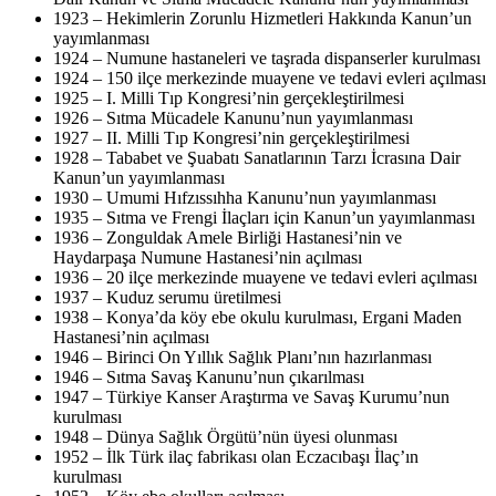
1923 – Hekimlerin Zorunlu Hizmetleri Hakkında Kanun’un
yayımlanması
1924 – Numune hastaneleri ve taşrada dispanserler kurulması
1924 – 150 ilçe merkezinde muayene ve tedavi evleri açılması
1925 – I. Milli Tıp Kongresi’nin gerçekleştirilmesi
1926 – Sıtma Mücadele Kanunu’nun yayımlanması
1927 – II. Milli Tıp Kongresi’nin gerçekleştirilmesi
1928 – Tababet ve Şuabatı Sanatlarının Tarzı İcrasına Dair
Kanun’un yayımlanması
1930 – Umumi Hıfzıssıhha Kanunu’nun yayımlanması
1935 – Sıtma ve Frengi İlaçları için Kanun’un yayımlanması
1936 – Zonguldak Amele Birliği Hastanesi’nin ve
Haydarpaşa Numune Hastanesi’nin açılması
1936 – 20 ilçe merkezinde muayene ve tedavi evleri açılması
1937 – Kuduz serumu üretilmesi
1938 – Konya’da köy ebe okulu kurulması, Ergani Maden
Hastanesi’nin açılması
1946 – Birinci On Yıllık Sağlık Planı’nın hazırlanması
1946 – Sıtma Savaş Kanunu’nun çıkarılması
1947 – Türkiye Kanser Araştırma ve Savaş Kurumu’nun
kurulması
1948 – Dünya Sağlık Örgütü’nün üyesi olunması
1952 – İlk Türk ilaç fabrikası olan Eczacıbaşı İlaç’ın
kurulması