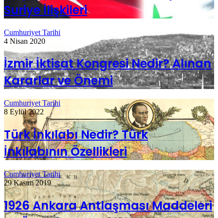
Suriye İlişkileri
Cumhuriyet Tarihi
4 Nisan 2020
İzmir İktisat Kongresi Nedir? Alınan
Kararlar ve Önemi
Cumhuriyet Tarihi
8 Eylül 2022
Türk İnkılabı Nedir? Türk
İnkılabının Özellikleri
Cumhuriyet Tarihi
29 Kasım 2019
1926 Ankara Antlaşması Maddeleri