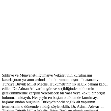
Sıhhiye ve Muavenet-i İçtimaiye Vekâlet’inin kurulmasını
kararlaştıran yasanın ardından bu kurumun başına ilk atanan ve
Türkiye Büyük Millet Meclisi Hükümeti’nin ilk sağlık bakanı kabul
edilen Dr. Adnan Adıvar bu göreve seçildiğinde o dönemin
gereksinimlerine karşılık verebilecek bir yasa veya köklü bir örgüt
bulunmamaktaydı. Her şeyin en baştan o dönemde kurulmaya
başlamasından bugünün Türkiye’sindeki sağlık alt yapısının
temellerinin o dönemde atıldığı söylenebilir. Dr. Adnan Adıvar’ın
Türkiye Büyük Millet Meclisi İkinci Başkanı olarak seçilmesi