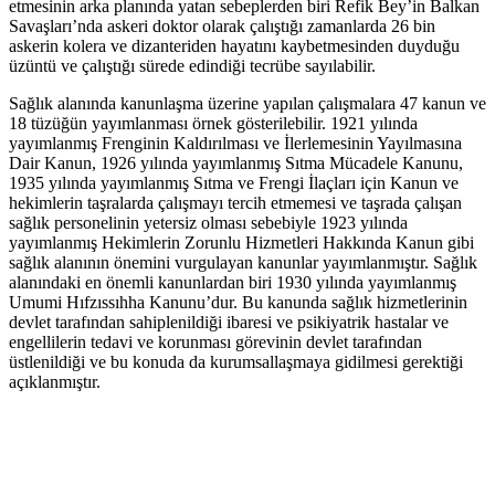
etmesinin arka planında yatan sebeplerden biri Refik Bey’in Balkan
Savaşları’nda askeri doktor olarak çalıştığı zamanlarda 26 bin
askerin kolera ve dizanteriden hayatını kaybetmesinden duyduğu
üzüntü ve çalıştığı sürede edindiği tecrübe sayılabilir.
Sağlık alanında kanunlaşma üzerine yapılan çalışmalara 47 kanun ve
18 tüzüğün yayımlanması örnek gösterilebilir. 1921 yılında
yayımlanmış Frenginin Kaldırılması ve İlerlemesinin Yayılmasına
Dair Kanun, 1926 yılında yayımlanmış Sıtma Mücadele Kanunu,
1935 yılında yayımlanmış Sıtma ve Frengi İlaçları için Kanun ve
hekimlerin taşralarda çalışmayı tercih etmemesi ve taşrada çalışan
sağlık personelinin yetersiz olması sebebiyle 1923 yılında
yayımlanmış Hekimlerin Zorunlu Hizmetleri Hakkında Kanun gibi
sağlık alanının önemini vurgulayan kanunlar yayımlanmıştır. Sağlık
alanındaki en önemli kanunlardan biri 1930 yılında yayımlanmış
Umumi Hıfzıssıhha Kanunu’dur. Bu kanunda sağlık hizmetlerinin
devlet tarafından sahiplenildiği ibaresi ve psikiyatrik hastalar ve
engellilerin tedavi ve korunması görevinin devlet tarafından
üstlenildiği ve bu konuda da kurumsallaşmaya gidilmesi gerektiği
açıklanmıştır.