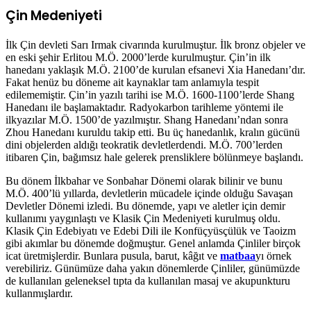
Çin Medeniyeti
İlk Çin devleti Sarı Irmak civarında kurulmuştur. İlk bronz objeler ve
en eski şehir Erlitou M.Ö. 2000’lerde kurulmuştur. Çin’in ilk
hanedanı yaklaşık M.Ö. 2100’de kurulan efsanevi Xia Hanedanı’dır.
Fakat henüz bu döneme ait kaynaklar tam anlamıyla tespit
edilememiştir. Çin’in yazılı tarihi ise M.Ö. 1600-1100’lerde Shang
Hanedanı ile başlamaktadır. Radyokarbon tarihleme yöntemi ile
ilkyazılar M.Ö. 1500’de yazılmıştır. Shang Hanedanı’ndan sonra
Zhou Hanedanı kuruldu takip etti. Bu üç hanedanlık, kralın gücünü
dini objelerden aldığı teokratik devletlerdendi. M.Ö. 700’lerden
itibaren Çin, bağımsız hale gelerek prensliklere bölünmeye başlandı.
Bu dönem İlkbahar ve Sonbahar Dönemi olarak bilinir ve bunu
M.Ö. 400’lü yıllarda, devletlerin mücadele içinde olduğu Savaşan
Devletler Dönemi izledi. Bu dönemde, yapı ve aletler için demir
kullanımı yaygınlaştı ve Klasik Çin Medeniyeti kurulmuş oldu.
Klasik Çin Edebiyatı ve Edebi Dili ile Konfüçyüsçülük ve Taoizm
gibi akımlar bu dönemde doğmuştur. Genel anlamda Çinliler birçok
icat üretmişlerdir. Bunlara pusula, barut, kâğıt ve
matbaa
yı örnek
verebiliriz. Günümüze daha yakın dönemlerde Çinliler, günümüzde
de kullanılan geleneksel tıpta da kullanılan masaj ve akupunkturu
kullanmışlardır.