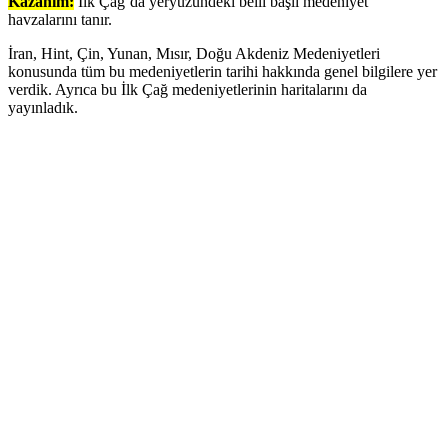
Kazanım:
İlk Çağ’da yeryüzündeki belli başlı medeniyet
havzalarını tanır.
İran, Hint, Çin, Yunan, Mısır, Doğu Akdeniz Medeniyetleri
konusunda tüm bu medeniyetlerin tarihi hakkında genel bilgilere yer
verdik. Ayrıca bu İlk Çağ medeniyetlerinin haritalarını da
yayınladık.