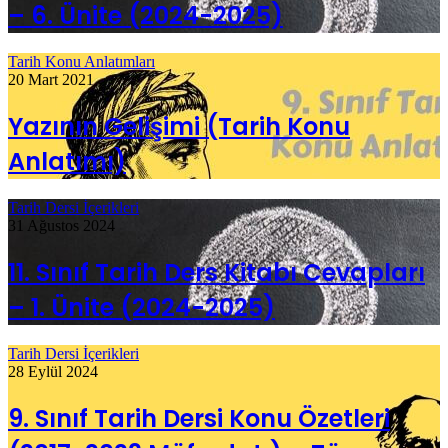
– 6. Ünite (2024-2025)
Tarih Konu Anlatımları
20 Mart 2021
Yazının Gelişimi (Tarih Konu
Anlatımı)
Tarih Dersi İçerikleri
31 Ağustos 2024
11. Sınıf Tarih Ders Kitabı Cevapları
– 1. Ünite (2024-2025)
Tarih Dersi İçerikleri
28 Eylül 2024
9. Sınıf Tarih Dersi Konu Özetleri