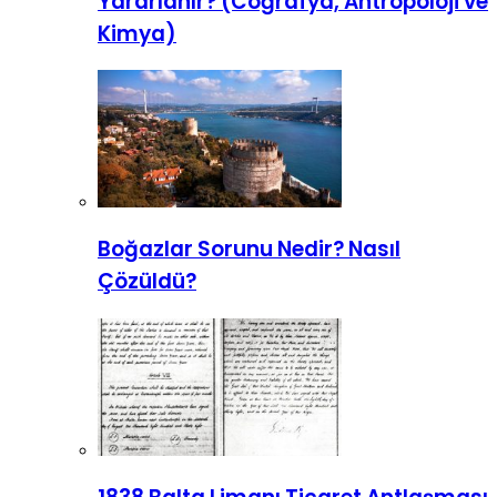
Yararlanır? (Coğrafya, Antropoloji ve
Kimya)
Boğazlar Sorunu Nedir? Nasıl
Çözüldü?