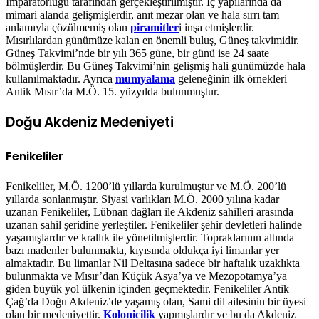
İmparatorluğu tarafından gerçekleştirilmiştir. İç yapılarında da
mimari alanda gelişmişlerdir, anıt mezar olan ve hala sırrı tam
anlamıyla çözülmemiş olan
piramitler
i inşa etmişlerdir.
Mısırlılardan günümüze kalan en önemli buluş, Güneş takvimidir.
Güneş Takvimi’nde bir yılı 365 güne, bir günü ise 24 saate
bölmüşlerdir. Bu Güneş Takvimi’nin gelişmiş hali günümüzde hala
kullanılmaktadır. Ayrıca
mumyalama
geleneğinin ilk örnekleri
Antik Mısır’da M.Ö. 15. yüzyılda bulunmuştur.
Doğu Akdeniz Medeniyeti
Fenikeliler
Fenikeliler, M.Ö. 1200’lü yıllarda kurulmuştur ve M.Ö. 200’lü
yıllarda sonlanmıştır. Siyasi varlıkları M.Ö. 2000 yılına kadar
uzanan Fenikeliler, Lübnan dağları ile Akdeniz sahilleri arasında
uzanan sahil şeridine yerleştiler. Fenikeliler şehir devletleri halinde
yaşamışlardır ve krallık ile yönetilmişlerdir. Topraklarının altında
bazı madenler bulunmakta, kıyısında oldukça iyi limanlar yer
almaktadır. Bu limanlar Nil Deltasına sadece bir haftalık uzaklıkta
bulunmakta ve Mısır’dan Küçük Asya’ya ve Mezopotamya’ya
giden büyük yol ülkenin içinden geçmektedir. Fenikeliler Antik
Çağ’da Doğu Akdeniz’de yaşamış olan, Sami dil ailesinin bir üyesi
olan bir medeniyettir.
Kolonicilik
yapmışlardır ve bu da Akdeniz