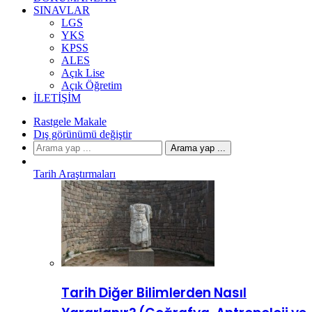
SINAVLAR
LGS
YKS
KPSS
ALES
Açık Lise
Açık Öğretim
İLETIŞIM
Rastgele Makale
Dış görünümü değiştir
Arama yap ...
Tarih Araştırmaları
Tarih Diğer Bilimlerden Nasıl