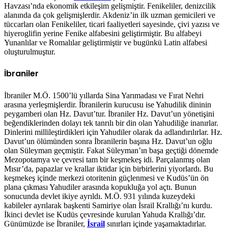
Havzası’nda ekonomik etkileşim gelişmiştir. Fenikeliler, denizcilik
alanında da çok gelişmişlerdir. Akdeniz’in ilk uzman gemicileri ve
tüccarları olan Fenikeliler, ticari faaliyetleri sayesinde, çivi yazısı ve
hiyeroglifin yerine Fenike alfabesini geliştirmiştir. Bu alfabeyi
Yunanlılar ve Romalılar geliştirmiştir ve bugünkü Latin alfabesi
oluşturulmuştur.
İbraniler
İbraniler M.Ö. 1500’lü yıllarda Sina Yarımadası ve Fırat Nehri
arasına yerleşmişlerdir. İbranilerin kurucusu ise Yahudilik dininin
peygamberi olan Hz. Davut’tur. İbraniler Hz. Davut’un yönetişini
beğendiklerinden dolayı tek tanrılı bir din olan Yahudiliğe inanırlar.
Dinlerini millileştirdikleri için Yahudiler olarak da adlandırılırlar. Hz.
Davut’un ölümünden sonra İbranilerin başına Hz. Davut’un oğlu
olan Süleyman geçmiştir. Fakat Süleyman’ın başa geçtiği dönemde
Mezopotamya ve çevresi tam bir keşmekeş idi. Parçalanmış olan
Mısır’da, papazlar ve krallar iktidar için birbirlerini yiyorlardı. Bu
keşmekeş içinde merkezi otoritenin güçlenmesi ve Kudüs’ün ön
plana çıkması Yahudiler arasında kopukluğa yol açtı. Bunun
sonucunda devlet ikiye ayrıldı. M.Ö. 931 yılında kuzeydeki
kabileler ayrılarak başkenti Samiriye olan İsrail Krallığı’nı kurdu.
İkinci devlet ise Kudüs çevresinde kurulan Yahuda Krallığı’dır.
Günümüzde ise İbraniler,
İsrail
sınırları içinde yaşamaktadırlar.