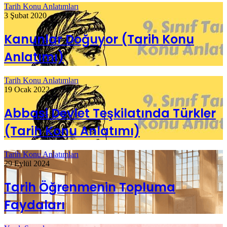
Tarih Konu Anlatımları
3 Şubat 2020
Kanunlar Doğuyor (Tarih Konu
Anlatımı)
Tarih Konu Anlatımları
19 Ocak 2022
Abbasi Devlet Teşkilatında Türkler
(Tarih Konu Anlatımı)
Tarih Konu Anlatımları
29 Eylül 2024
Tarih Öğrenmenin Topluma
Faydaları