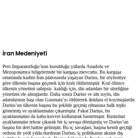
İran Medeniyeti
Pers İmparatorluğu’nun kurulduğu yıllarda Anadolu ve
Mezopotamya bölgelerinde bir kargaşa mevcuttu. Bu kargaşa
ortamında kadim İran platosunda yaşayan Darius, bir söylentiye
göre ülkenin başına geçmek için kralı öldürmüştür. Kral ölünce
ülkenin yönetimi sahipsiz kaldığı için, din adamları bir süreliğine
yönetimi ele almışlardır. Daha sonra Darius ve altı soylu, din
adamlarının başı olan Gaumata’yı öldürerek iktidara el koymuşlardır.
Darius’un ülkenin başına bu şekilde geçmiş olmasına halk tepki
göstermiş ve ayaklanmalar çıkarmıştır. Fakat Darius, bu
ayaklanmaları da kaba kuvvet kullanarak bastırmıştır. Bastırılan
ayaklanmalar tekrar çıkarak bir iç savaşa dönüşmüş ve Darius’un
başına bir dert haline gelmiştir. Bu iç savaşları, başına kendi geçtiği
ordusu ile yedi yılda durduran Darius, iç politikanın aksine dış