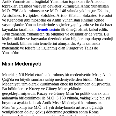
Antik Yunanistan’ı, bugünkü Yunanistan toprakları ile Anadolu
toprakları arasında yaşayan devletler kurmuştur. Antik Yunanistan
M.Ö. 756’da kurulmuştur ve M.Ö. 146 yılında yıkılmıştır. Eshilos,
Aristofanes, Evripides, Sofokles, Aristo, Eflatun, Sokrates, Herodot
ve Ksenofon gibi filozoflar da Antik Yunanistan sınırları içinde
yaşamışlardır. Yunan kentlerinde seçimler yapılıyordu ve bu da bazı
kaynaklar tarafından
demokrasi
nin ilk örneği olarak kabul edilir.
Aynı zamanda Yunanistan’da bilginler ve düşünürler de vardı. Bu
kişiler, bitkiler ve hayvanlar üzerinde olan bilgileri toparlayıp zooloji
ve botanik bilimlerinin temellerini atmışlardır. Aynı zamanda
matematik ve felsefe ile ilgilenmiş olan Pisagor ve Tales de
Yunan’dır.
Mısır Medeniyeti
Mısırlılar, Nil Nehri etrafına kurulmuş bir medeniyettir. Mısır, Antik
Çağ’da en büyük sınırlara sahip medeniyetlerden biridir. Mısır
Medeniyeti tam olarak kurulmadan önce iki bölümden oluşuyordu.
Bu bölümler ise Kuzey ve Güney Mısır şeklinde
gerçekleştirmişlerdir. Kuzey ve Güney Mısır’ın politik olarak tam
anlamıyla birleştirilmesi ile M.Ö. 3.150 yılında, yaklaşık üç bin yıl
boyunca ayakta kalacak Antik Mısır Medeniyeti kurulmuştur.
Mısır’ın yıkılışı ise M.Ö. 31 yılı dolaylarında art arda uğradığı
yenilgilerden dolayı çöküş dönemine geçtikten sonra Roma