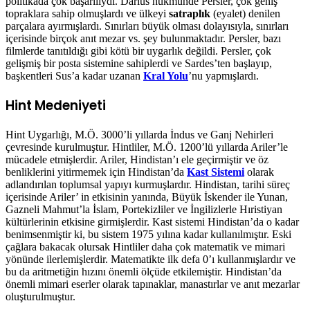
politikada çok başarılıydı. Darius hükmünde Persler, çok geniş
topraklara sahip olmuşlardı ve ülkeyi
satraplık
(eyalet) denilen
parçalara ayırmışlardı. Sınırları büyük olması dolayısıyla, sınırları
içerisinde birçok anıt mezar vs. şey bulunmaktadır. Persler, bazı
filmlerde tanıtıldığı gibi kötü bir uygarlık değildi. Persler, çok
gelişmiş bir posta sistemine sahiplerdi ve Sardes’ten başlayıp,
başkentleri Sus’a kadar uzanan
Kral Yolu
’nu yapmışlardı.
Hint Medeniyeti
Hint Uygarlığı, M.Ö. 3000’li yıllarda İndus ve Ganj Nehirleri
çevresinde kurulmuştur. Hintliler, M.Ö. 1200’lü yıllarda Ariler’le
mücadele etmişlerdir. Ariler, Hindistan’ı ele geçirmiştir ve öz
benliklerini yitirmemek için Hindistan’da
Kast Sistemi
olarak
adlandırılan toplumsal yapıyı kurmuşlardır. Hindistan, tarihi süreç
içerisinde Ariler’ in etkisinin yanında, Büyük İskender ile Yunan,
Gazneli Mahmut’la İslam, Portekizliler ve İngilizlerle Hıristiyan
kültürlerinin etkisine girmişlerdir. Kast sistemi Hindistan’da o kadar
benimsenmiştir ki, bu sistem 1975 yılına kadar kullanılmıştır. Eski
çağlara bakacak olursak Hintliler daha çok matematik ve mimari
yönünde ilerlemişlerdir. Matematikte ilk defa 0’ı kullanmışlardır ve
bu da aritmetiğin hızını önemli ölçüde etkilemiştir. Hindistan’da
önemli mimari eserler olarak tapınaklar, manastırlar ve anıt mezarlar
oluşturulmuştur.