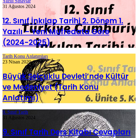
Yazılı Sınavlar
31 Ağustos 2024
12. Sınıf İnkılap Tarihi 2. Dönem 1.
Yazılı – Yeni Müfredata Göre
(2024-2025)
Tarih Konu Anlatımları
23 Nisan 2020
Büyük Selçuklu Devleti’nde Kültür
ve Medeniyet (Tarih Konu
Anlatımı)
9. Sınıf Tarih
31 Ağustos 2024
9. Sınıf Tarih Ders Kitabı Cevapları