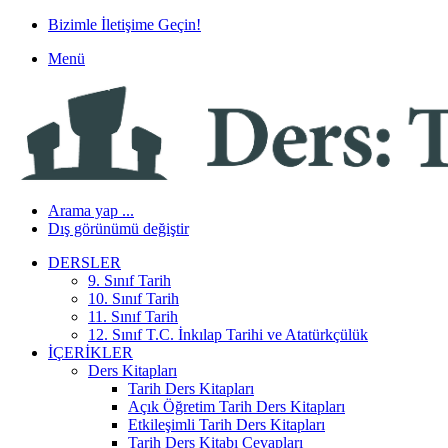
Bizimle İletişime Geçin!
Menü
Arama yap ...
Dış görünümü değiştir
DERSLER
9. Sınıf Tarih
10. Sınıf Tarih
11. Sınıf Tarih
12. Sınıf T.C. İnkılap Tarihi ve Atatürkçülük
İÇERIKLER
Ders Kitapları
Tarih Ders Kitapları
Açık Öğretim Tarih Ders Kitapları
Etkileşimli Tarih Ders Kitapları
Tarih Ders Kitabı Cevapları