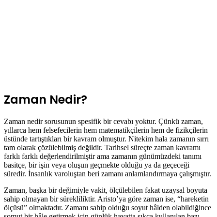
Zaman Nedir?
Zaman nedir sorusunun spesifik bir cevabı yoktur. Çünkü zaman,
yıllarca hem felsefecilerin hem matematikçilerin hem de fizikçilerin
üstünde tartıştıkları bir kavram olmuştur. Nitekim hala zamanın sırrı
tam olarak çözülebilmiş değildir. Tarihsel süreçte zaman kavramı
farklı farklı değerlendirilmiştir ama zamanın günümüzdeki tanımı
basitçe, bir işin veya oluşun geçmekte olduğu ya da geçeceği
süredir. İnsanlık varoluştan beri zamanı anlamlandırmaya çalışmıştır.
Zaman, başka bir değimiyle vakit, ölçülebilen fakat uzaysal boyuta
sahip olmayan bir sürekliliktir. Aristo’ya göre zaman ise, “hareketin
ölçüsü” olmaktadır. Zamanı sahip olduğu soyut hâlden olabildiğince
somut bir hâle getirmek için günlük hayatta sıkça kullanılan bazı