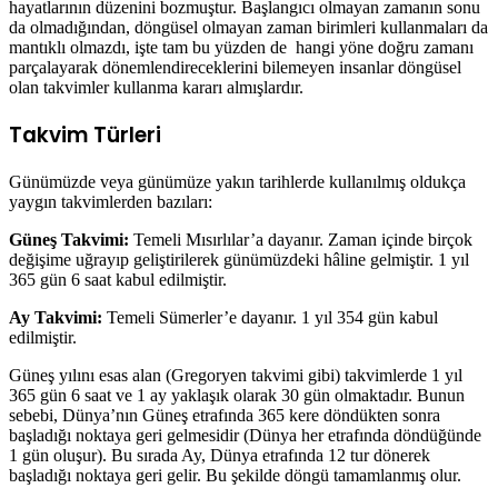
hayatlarının düzenini bozmuştur. Başlangıcı olmayan zamanın sonu
da olmadığından, döngüsel olmayan zaman birimleri kullanmaları da
mantıklı olmazdı, işte tam bu yüzden de hangi yöne doğru zamanı
parçalayarak dönemlendireceklerini bilemeyen insanlar döngüsel
olan takvimler kullanma kararı almışlardır.
Takvim Türleri
Günümüzde veya günümüze yakın tarihlerde kullanılmış oldukça
yaygın takvimlerden bazıları:
Güneş Takvimi:
Temeli Mısırlılar’a dayanır. Zaman içinde birçok
değişime uğrayıp geliştirilerek günümüzdeki hâline gelmiştir. 1 yıl
365 gün 6 saat kabul edilmiştir.
Ay Takvimi:
Temeli Sümerler’e dayanır. 1 yıl 354 gün kabul
edilmiştir.
Güneş yılını esas alan (Gregoryen takvimi gibi) takvimlerde 1 yıl
365 gün 6 saat ve 1 ay yaklaşık olarak 30 gün olmaktadır. Bunun
sebebi, Dünya’nın Güneş etrafında 365 kere döndükten sonra
başladığı noktaya geri gelmesidir (Dünya her etrafında döndüğünde
1 gün oluşur). Bu sırada Ay, Dünya etrafında 12 tur dönerek
başladığı noktaya geri gelir. Bu şekilde döngü tamamlanmış olur.