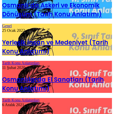
Osmanlı’da Askeri ve Ekonomik
Dönüşüm (Tarih Konu Anlatımı)
Genel
25 Ocak 2022
Yerleşik İnsan ve Medeniyet (Tarih
Konu Anlatımı)
Tarih Konu Anlatımları
11 Şubat 2020
Osmanlılarda El Sanatları (Tarih
Konu Anlatımı)
Tarih Konu Anlatımları
6 Aralık 2021