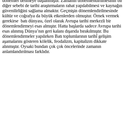
dönemler denmeye başlanmıştır. Zamanın dönemlendirilmesinin bir
diğer sebebi de tarihi araştırmaların rahat yapılabilmesi ve kaynağın
güvenilirliğini sağlama almaktır. Geçmişin dönemlendirilmesinde
kültür ve coğrafya da büyük etkenlerden olmuştur. Örnek vermek
gerekirse batı dünyası, özel olarak Avrupa tarihi merkezli bir
dönemlendirmeyi esas almıştır. Hatta başlarda sadece Avrupa tarihi
esas alınmış Dünya’nın geri kalanı dışarıda bırakılmıştır. Bu
dönemlendirmeler yapılırken Batı toplumlarının tarihî gelişim
aşamalarını gösteren kölelik, feodalizm, kapitalizm dikkate
alınmıştır. Oysaki bundan çok çok öncelerinde zamanın
anlamlandırılması farklıdır.