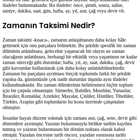
ifadeler bulunmaktadır. Bu ifadeler: önce, şimdi, sonra, salise,
saniye, dakika, saat, gün, hafta, ay, yıl, asır, çağ veya devir vb.
Zamanın Taksimi Nedir?
Zaman taksimi -kısaca-, zamanın anlaşılmasını daha kolay hâle
getirmek için onu parçalara bölmektir. Bu şekilde spesifik bir zaman
diliminin anlatılması, gelecekte yaşanacak bir olayın ne zaman
olacağının anlatılması, herhangi bir etkinlik veya yaşantının ne kadar
zaman süreceği gibi durumlar; hafta, yıl, ay, saat, dakika, çağ, devir
gibi kavramlar kullanılarak çok daha kolay anlatılabilmektedir.
Zamanın bu parçalara ayrılması birçok toplumda farklı bir şekilde
yapılsa da, günümüzde çok nadir durumlar dışında aynı ifadeler
kullanılmaktadır. Bu zaman dilimlerinin belirlenmesi hiçbir toplum
için bir çırpıda olmamıştır. Sümerler, Babiller, Mısırlılar, Yunanlar,
İbraniler, Romalılar, Aztekler, Mayalar, Çinliler, Hintliler, Tibetliler,
Türkler, Araplar gibi toplumların bu konu üzerinde çalışmaları
olmuştur.
İnsanlar hayatı düzene sokmak için zamanı asır, çağ, sene, devir gibi
dönemlere ayırmıştır. Yazının bulunmasıyla birlikte tarihin kaydını
tutmuş ve yazının bulunmasını bir dönüm noktası olarak kabul
etmiştir. Yazıdan öncesine tarih öncesi, yazıdan sonrasına tarihi