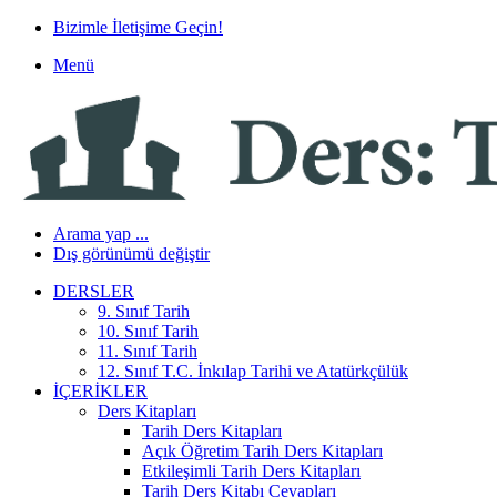
Bizimle İletişime Geçin!
Menü
Arama yap ...
Dış görünümü değiştir
DERSLER
9. Sınıf Tarih
10. Sınıf Tarih
11. Sınıf Tarih
12. Sınıf T.C. İnkılap Tarihi ve Atatürkçülük
İÇERIKLER
Ders Kitapları
Tarih Ders Kitapları
Açık Öğretim Tarih Ders Kitapları
Etkileşimli Tarih Ders Kitapları
Tarih Ders Kitabı Cevapları