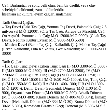
Çağ: Başlangıcı ve sonu belli olan, belli bir özellik veya olay
sebebiyle belirlenmiş zaman dilimleridir.
İnsanlara ait kültürel evrim çağları sıralaması:
Tarih Öncesi Çağlar:
– Taş Devri
(Eski Taş Çağı, Yontma Taş Devri, Paleotolik Çağ; 2,5
milyon yıl-M.Ö 12000), (Orta Taş Çağı, Avrupa’da Mezolitik Çağ,
Ön Asya’da Protoneolitik Çağ; M.Ö 12000-M.Ö 9000), (Cilalı Taş
Devri, Neolitik Kültür Evresi; M.Ö 9000-M.Ö 5500)
– Maden Devri
(Bakır Taş Çağı, Kalkolitik Çağ, Maden Taş Çağı)
(Erken Kalkolitik, Orta Kalkolitik, Geç Kalkolitik; M.Ö 5000-M.Ö
3000)
Tarih Çağları:
– İlk Çağ
(Tunç Devri (Erken Tunç Çağı (I (M.Ö 3300-M.Ö 3000),
II (M.Ö 3000-M.Ö 2700), III (M.Ö 2700-M.Ö 2200), IV (M.Ö
2200-M.Ö 2000)); Orta Tunç Çağı (I (M.Ö 2000-M.Ö 1750) II
(M.Ö 1750-M.Ö 1650) III (M.Ö 1650-M.Ö 1550)); Geç Tunç Çağı
(I (M.Ö 1550-M.Ö 1400) II A (M.Ö 1400-1300) II B (M.Ö 1300-
M.Ö 1200))), Demir Devri (Geometrik Dönem (M.Ö 1100-M.Ö
900), Oryantalizan Dönem (M.Ö 900-M.Ö 800), Arkaik Dönem
(M.Ö 800-M.Ö 480), Klasik Dönem (M.Ö 480-M.Ö 334)), İsimsiz
Devir (Helenistik Dönem (M.Ö 334-M.Ö 30), Roma Dönemi (M.Ö
30-M.S 303), Roma’dan Bizans’a Geçiş Dönemi (M.S 303- M.S 5.