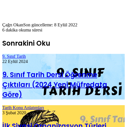
Çağrı Okan
Son güncelleme: 8 Eylül 2022
6 dakika okuma süresi
Sonrakini Oku
9. Sınıf Tarih
22 Eylül 2024
9. Sınıf Tarih Dersi Öğrenme
Çıktıları (2024 Yeni Müfredata
Göre)
Tarih Konu Anlatımları
3 Şubat 2020
İlk Siyasi Organizasyon Türleri