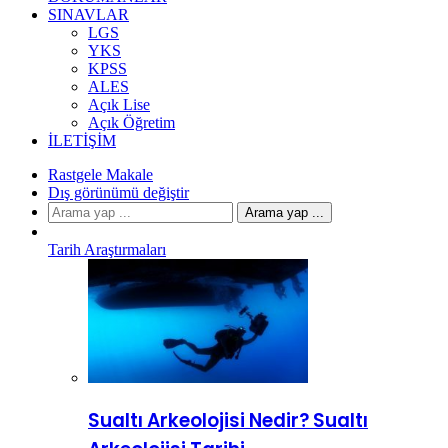
SINAVLAR
LGS
YKS
KPSS
ALES
Açık Lise
Açık Öğretim
İLETIŞIM
Rastgele Makale
Dış görünümü değiştir
Arama yap ...
Tarih Araştırmaları
Sualtı Arkeolojisi Nedir? Sualtı