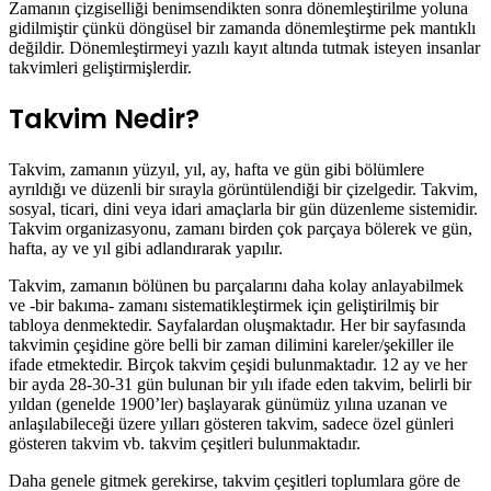
Zamanın çizgiselliği benimsendikten sonra dönemleştirilme yoluna
gidilmiştir çünkü döngüsel bir zamanda dönemleştirme pek mantıklı
değildir. Dönemleştirmeyi yazılı kayıt altında tutmak isteyen insanlar
takvimleri geliştirmişlerdir.
Takvim Nedir?
Takvim, zamanın yüzyıl, yıl, ay, hafta ve gün gibi bölümlere
ayrıldığı ve düzenli bir sırayla görüntülendiği bir çizelgedir. Takvim,
sosyal, ticari, dini veya idari amaçlarla bir gün düzenleme sistemidir.
Takvim organizasyonu, zamanı birden çok parçaya bölerek ve gün,
hafta, ay ve yıl gibi adlandırarak yapılır.
Takvim, zamanın bölünen bu parçalarını daha kolay anlayabilmek
ve -bir bakıma- zamanı sistematikleştirmek için geliştirilmiş bir
tabloya denmektedir. Sayfalardan oluşmaktadır. Her bir sayfasında
takvimin çeşidine göre belli bir zaman dilimini kareler/şekiller ile
ifade etmektedir. Birçok takvim çeşidi bulunmaktadır. 12 ay ve her
bir ayda 28-30-31 gün bulunan bir yılı ifade eden takvim, belirli bir
yıldan (genelde 1900’ler) başlayarak günümüz yılına uzanan ve
anlaşılabileceği üzere yılları gösteren takvim, sadece özel günleri
gösteren takvim vb. takvim çeşitleri bulunmaktadır.
Daha genele gitmek gerekirse, takvim çeşitleri toplumlara göre de