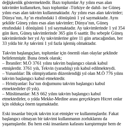
değişkenlik göstermektedir. Bazı toplumlar Ay yılını esas alan
takvimler kullanırken, bazı toplumlar -Türkiye de dahil- ise Güneş
yılını esas alan takvim kullanmaktadır. Ay yılını esas alan takvimler;
Dünya’nın, Ay’ın etrafındaki 1 dönüşünü 1 yıl saymaktadır. Aynı
şekilde Güneş yılını esas alan takvimler; Dünya’nın, Güneş
etrafındaki 1 dönüşünü 1 yıl saymaktadır. Ay takvimlerinde 1 yıl 354
gün iken, Güneş takvimlerinde 365 gün 6 saattir. Bu sebeple Güneş
takvimlerinde her yıl Ay takvimlerine göre 11 gün artacağından, her
33 yılda bir Ay takvimi 1 yıl fazla işlemiş olmaktadır.
Takvim başlangıçları, toplumlar için önemli olan olaylar şeklinde
belirlenmiştir. Buna örnek olarak;
– İbraniler: M.Ö 3761 yılını takvim başlangıcı olarak kabul
etmişlerdir. 3761 yılı, Tekvin (yaradılış) yılı kabul edilmekteydi.
– Yunanlılar: İlk olimpiyatların düzenlendiği yıl olan M.Ö 776 yılını
takvim başlangıcı kabul etmektedir.
– Hristiyanlar: İsa’nın doğumunu takvim başlangıcı kabul
etmektedirler (0 yılı).
– Müslümanlar: M.S 662 yılını takvim başlangıcı kabul
etmektedirler, o yılda Mekke-Medine arası gerçekleşen Hicret onlar
için oldukça önem taşımaktadır.
Eski insanlar birçok takvim icat etmişler ve kullanmışlardır. Fakat
başlangıcı olmayan bir takvimi kullanmanın zorluklarını da
yaşamışlardır. Bu hem eski insanların kafasını karıştırmıştır hem de