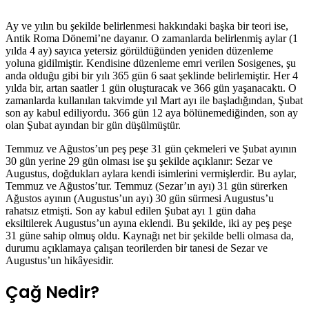
Ay ve yılın bu şekilde belirlenmesi hakkındaki başka bir teori ise,
Antik Roma Dönemi’ne dayanır. O zamanlarda belirlenmiş aylar (1
yılda 4 ay) sayıca yetersiz görüldüğünden yeniden düzenleme
yoluna gidilmiştir. Kendisine düzenleme emri verilen Sosigenes, şu
anda olduğu gibi bir yılı 365 gün 6 saat şeklinde belirlemiştir. Her 4
yılda bir, artan saatler 1 gün oluşturacak ve 366 gün yaşanacaktı. O
zamanlarda kullanılan takvimde yıl Mart ayı ile başladığından, Şubat
son ay kabul ediliyordu. 366 gün 12 aya bölünemediğinden, son ay
olan Şubat ayından bir gün düşülmüştür.
Temmuz ve Ağustos’un peş peşe 31 gün çekmeleri ve Şubat ayının
30 gün yerine 29 gün olması ise şu şekilde açıklanır: Sezar ve
Augustus, doğdukları aylara kendi isimlerini vermişlerdir. Bu aylar,
Temmuz ve Ağustos’tur. Temmuz (Sezar’ın ayı) 31 gün sürerken
Ağustos ayının (Augustus’un ayı) 30 gün sürmesi Augustus’u
rahatsız etmişti. Son ay kabul edilen Şubat ayı 1 gün daha
eksiltilerek Augustus’un ayına eklendi. Bu şekilde, iki ay peş peşe
31 güne sahip olmuş oldu. Kaynağı net bir şekilde belli olmasa da,
durumu açıklamaya çalışan teorilerden bir tanesi de Sezar ve
Augustus’un hikâyesidir.
Çağ Nedir?