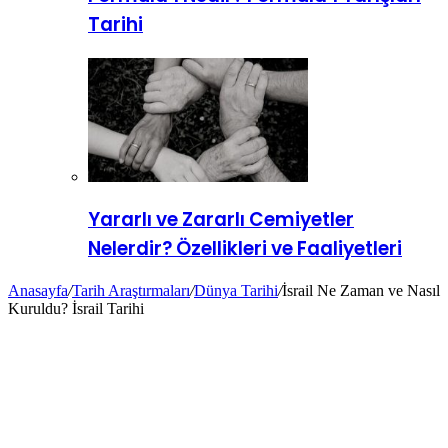
Tarihi
Yararlı ve Zararlı Cemiyetler
Nelerdir? Özellikleri ve Faaliyetleri
Anasayfa
/
Tarih Araştırmaları
/
Dünya Tarihi
/
İsrail Ne Zaman ve Nasıl
Kuruldu? İsrail Tarihi