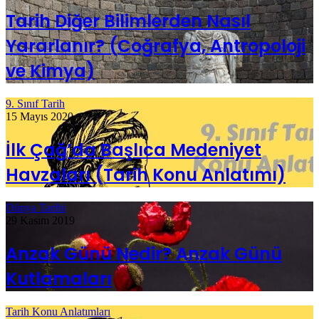
Tarih Diğer Bilimlerden Nasıl
Yararlanır? (Coğrafya, Antropoloji
ve Kimya)
9. Sınıf Tarih
15 Mayıs 2020
İlk Çağ’da Başlıca Medeniyet
Havzaları (Tarih Konu Anlatımı)
Dünya Tarihi
29 Kasım 2019
Anzak Günü Nedir? Anzak Günü
Kutlamaları
Tarih Konu Anlatımları