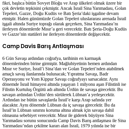
fikri, başlıca bütün Sovyet Bloğu ve Arap ülkeleri olmak üzere bir
çok devletin tepkisini çekmiştir. Ancak İsrail Sina Yarımadası, Golan
Tepeleri, Gazze, Doğu Kudüs ve Batı Şeria’daki işgaline devam
etmiştir. Halen günümüzde Golan Tepeleri uluslararası arenada İsrail
işgali altında Suriye toprağı olarak geçerken, Sina Yarımadası’nı
ilerleyen dönemlerde Mısır’a geri verecektir. Batı Şeria-Doğu Kudüs
ve Gazze’nin statüleri ise ilerleyen dönemlerde değişecektir.
Camp Davis Barış Antlaşması
6 Gün Savaşı ardından coğrafya, tarihinin en karmaşık
dönemlerinden birine girmiştir. Mağlubiyetinin hemen ardından
Mısır ve Suriye, İsrail’i Sina’dan ve Golan Tepeleri’nden atabilmek
amaçlı savaş ilanlarında bulunacak; Yıpratma Savaşı, Badr
Operasyonu ve Yom Kippur Savaşı coğrafyayı sarsacaktır. Aynı
dönemde İsrail himayesi altında yaşayan 1 milyonu aşan Filistinli ise
Filistin Kurtuluş Örgütü adı altında Ürdün ile savaşa girecektir. Bu
savaşın ardından Ürdün’den sürülerek Lübnan’a yerleşecektir.
Ardından ise bütün savaşlarda İsrail’e karşı Arap safında yer
alacaktır. Aynı dönemde Lübnan da iç savaşa girecektir. Bu da
İsrail’in Lübnan sınırını koruma altına almak için savaşa dahil
olmasına sebebiyet verecektir. Mısır ile giderek büyüyen Sina
Yarımadası sorunu sonucunda Camp Davis Barış antlaşması ile Sina
Yarımadası’ndan çekilme kararı alan İsrail, 1979 yılında ise bir