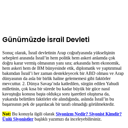
Günümüzde İsrail Devleti
Sonuç olarak, İsrail devletinin Arap coğrafyasında yükselişinin
sebepleri arasında İsrail’in hem politik hem askeri anlamda çok
doğru karar vermiş olmasının yanı sıra; arkasında hem ekonomik,
hem askeri hem de BM bünyesinde etik, diplomatik ve yaptırımsal
bakımdan İsrail’i her zaman destekleyecek bir ABD olması ve Arap
dünyasının da asla bir birlik haline gelememesi gibi faktörler
mevcuttur. 2. Dünya Savaşı’nda katledilen, sürgün edilen Yahudi
milletinin, çok kısa bir sürede bu kadar büyük bir güce nasıl
kavuştuğu konusu başta oldukça soru işaretleri oluştursa da,
yukarıda belirtilen faktörler ele alındığında, aslında İsrail’in bu
başarısının pek de şaşırılacak bir tarafı olmadığı görülmektedir.
Not:
Bu konuyla ilgili olarak
Siyonizm Nedir? Siyonist Kimdir?
Ünlü Siyonistler
başlıklı yazımızı da inceleyebilirsiniz.