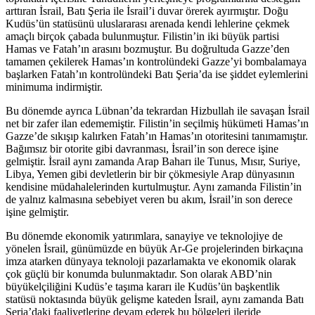
arttıran İsrail, Batı Şeria ile İsrail’i duvar örerek ayırmıştır. Doğu
Kudüs’ün statüsünü uluslararası arenada kendi lehlerine çekmek
amaçlı birçok çabada bulunmuştur. Filistin’in iki büyük partisi
Hamas ve Fatah’ın arasını bozmuştur. Bu doğrultuda Gazze’den
tamamen çekilerek Hamas’ın kontrolündeki Gazze’yi bombalamaya
başlarken Fatah’ın kontrolündeki Batı Şeria’da ise şiddet eylemlerini
minimuma indirmiştir.
Bu dönemde ayrıca Lübnan’da tekrardan Hizbullah ile savaşan İsrail
net bir zafer ilan edememiştir. Filistin’in seçilmiş hükümeti Hamas’ın
Gazze’de sıkışıp kalırken Fatah’ın Hamas’ın otoritesini tanımamıştır.
Bağımsız bir otorite gibi davranması, İsrail’in son derece işine
gelmiştir. İsrail aynı zamanda Arap Baharı ile Tunus, Mısır, Suriye,
Libya, Yemen gibi devletlerin bir bir çökmesiyle Arap dünyasının
kendisine müdahalelerinden kurtulmuştur. Aynı zamanda Filistin’in
de yalnız kalmasına sebebiyet veren bu akım, İsrail’in son derece
işine gelmiştir.
Bu dönemde ekonomik yatırımlara, sanayiye ve teknolojiye de
yönelen İsrail, günümüzde en büyük Ar-Ge projelerinden birkaçına
imza atarken dünyaya teknoloji pazarlamakta ve ekonomik olarak
çok güçlü bir konumda bulunmaktadır. Son olarak ABD’nin
büyükelçiliğini Kudüs’e taşıma kararı ile Kudüs’ün başkentlik
statüsü noktasında büyük gelişme kateden İsrail, aynı zamanda Batı
Şeria’daki faaliyetlerine devam ederek bu bölgeleri ileride