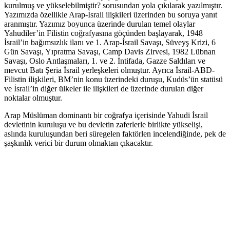
kurulmuş ve yükselebilmiştir? sorusundan yola çıkılarak yazılmıştır.
Yazımızda özellikle Arap-İsrail ilişkileri üzerinden bu soruya yanıt
aranmıştır. Yazımız boyunca üzerinde durulan temel olaylar
Yahudiler’in Filistin coğrafyasına göçünden başlayarak, 1948
İsrail’in bağımsızlık ilanı ve 1. Arap-İsrail Savaşı, Süveyş Krizi, 6
Gün Savaşı, Yıpratma Savaşı, Camp Davis Zirvesi, 1982 Lübnan
Savaşı, Oslo Antlaşmaları, 1. ve 2. İntifada, Gazze Saldıları ve
mevcut Batı Şeria İsrail yerleşkeleri olmuştur. Ayrıca İsrail-ABD-
Filistin ilişkileri, BM’nin konu üzerindeki duruşu, Kudüs’ün statüsü
ve İsrail’in diğer ülkeler ile ilişkileri de üzerinde durulan diğer
noktalar olmuştur.
Arap Müslüman dominantı bir coğrafya içerisinde Yahudi İsrail
devletinin kuruluşu ve bu devletin zaferlerle birlikte yükselişi,
aslında kuruluşundan beri süregelen faktörlen incelendiğinde, pek de
şaşkınlık verici bir durum olmaktan çıkacaktır.