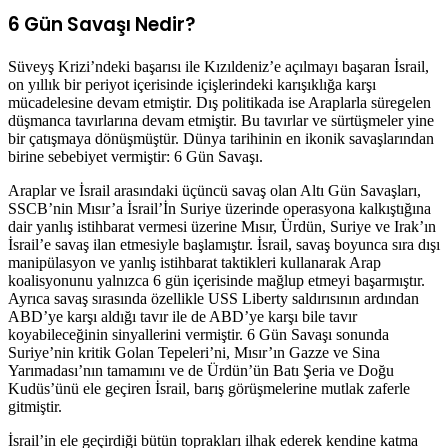
6 Gün Savaşı Nedir?
Süveyş Krizi’ndeki başarısı ile Kızıldeniz’e açılmayı başaran İsrail,
on yıllık bir periyot içerisinde içişlerindeki karışıklığa karşı
mücadelesine devam etmiştir. Dış politikada ise Araplarla süregelen
düşmanca tavırlarına devam etmiştir. Bu tavırlar ve sürtüşmeler yine
bir çatışmaya dönüşmüştür. Dünya tarihinin en ikonik savaşlarından
birine sebebiyet vermiştir: 6 Gün Savaşı.
Araplar ve İsrail arasındaki üçüncü savaş olan Altı Gün Savaşları,
SSCB’nin Mısır’a İsrail’İn Suriye üzerinde operasyona kalkıştığına
dair yanlış istihbarat vermesi üzerine Mısır, Ürdün, Suriye ve Irak’ın
İsrail’e savaş ilan etmesiyle başlamıştır. İsrail, savaş boyunca sıra dışı
manipülasyon ve yanlış istihbarat taktikleri kullanarak Arap
koalisyonunu yalnızca 6 gün içerisinde mağlup etmeyi başarmıştır.
Ayrıca savaş sırasında özellikle USS Liberty saldırısının ardından
ABD’ye karşı aldığı tavır ile de ABD’ye karşı bile tavır
koyabileceğinin sinyallerini vermiştir. 6 Gün Savaşı sonunda
Suriye’nin kritik Golan Tepeleri’ni, Mısır’ın Gazze ve Sina
Yarımadası’nın tamamını ve de Ürdün’ün Batı Şeria ve Doğu
Kudüs’ünü ele geçiren İsrail, barış görüşmelerine mutlak zaferle
gitmiştir.
İsrail’in ele geçirdiği bütün toprakları ilhak ederek kendine katma