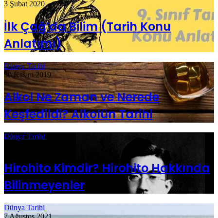
3 Şubat 2020
İlk Çağ’da Bilim (Tarih Konu
Anlatımı)
Dünya Tarihi
30 Kasım 2019
Alkol Ne Zaman ve Nerede
Keşfedildi? Alkolün Tarihi
Dünya Tarihi
29 Kasım 2019
Hirohito Kimdir? Hirohito Hakkında
Bilinmeyenler
Dünya Tarihi
7 Ağustos 2021