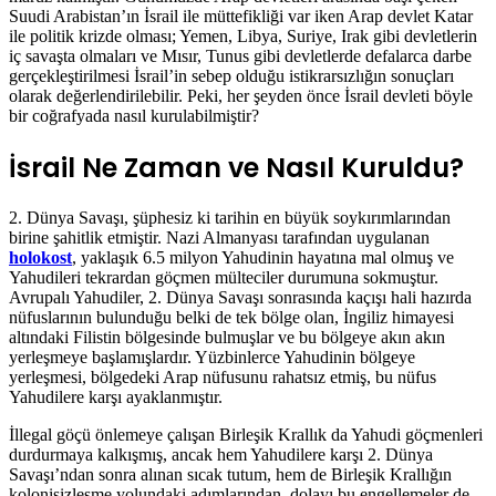
Suudi Arabistan’ın İsrail ile müttefikliği var iken Arap devlet Katar
ile politik krizde olması; Yemen, Libya, Suriye, Irak gibi devletlerin
iç savaşta olmaları ve Mısır, Tunus gibi devletlerde defalarca darbe
gerçekleştirilmesi İsrail’in sebep olduğu istikrarsızlığın sonuçları
olarak değerlendirilebilir. Peki, her şeyden önce İsrail devleti böyle
bir coğrafyada nasıl kurulabilmiştir?
İsrail Ne Zaman ve Nasıl Kuruldu?
2. Dünya Savaşı, şüphesiz ki tarihin en büyük soykırımlarından
birine şahitlik etmiştir. Nazi Almanyası tarafından uygulanan
holokost
, yaklaşık 6.5 milyon Yahudinin hayatına mal olmuş ve
Yahudileri tekrardan göçmen mülteciler durumuna sokmuştur.
Avrupalı Yahudiler, 2. Dünya Savaşı sonrasında kaçışı hali hazırda
nüfuslarının bulunduğu belki de tek bölge olan, İngiliz himayesi
altındaki Filistin bölgesinde bulmuşlar ve bu bölgeye akın akın
yerleşmeye başlamışlardır. Yüzbinlerce Yahudinin bölgeye
yerleşmesi, bölgedeki Arap nüfusunu rahatsız etmiş, bu nüfus
Yahudilere karşı ayaklanmıştır.
İllegal göçü önlemeye çalışan Birleşik Krallık da Yahudi göçmenleri
durdurmaya kalkışmış, ancak hem Yahudilere karşı 2. Dünya
Savaşı’ndan sonra alınan sıcak tutum, hem de Birleşik Krallığın
kolonisizleşme yolundaki adımlarından. dolayı bu engellemeler de