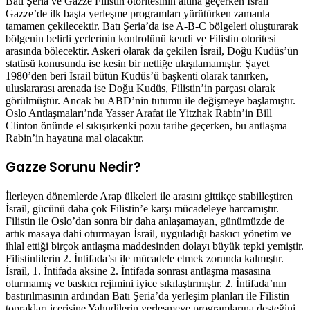
Batı Şeria ve Gazze Filistin otoritesinin altına geçerken İsrail
Gazze’de ilk başta yerleşme programları yürütürken zamanla
tamamen çekilecektir. Batı Şeria’da ise A-B-C bölgeleri oluşturarak
bölgenin belirli yerlerinin kontrolünü kendi ve Filistin otoritesi
arasında bölecektir. Askeri olarak da çekilen İsrail, Doğu Kudüs’ün
statüsü konusunda ise kesin bir netliğe ulaşılamamıştır. Şayet
1980’den beri İsrail bütün Kudüs’ü başkenti olarak tanırken,
uluslararası arenada ise Doğu Kudüs, Filistin’in parçası olarak
görülmüştür. Ancak bu ABD’nin tutumu ile değişmeye başlamıştır.
Oslo Antlaşmaları’nda Yasser Arafat ile Yitzhak Rabin’in Bill
Clinton önünde el sıkışırkenki pozu tarihe geçerken, bu antlaşma
Rabin’in hayatına mal olacaktır.
Gazze Sorunu Nedir?
İlerleyen dönemlerde Arap ülkeleri ile arasını gittikçe stabilleştiren
İsrail, gücünü daha çok Filistin’e karşı mücadeleye harcamıştır.
Filistin ile Oslo’dan sonra bir daha anlaşamayan, günümüzde de
artık masaya dahi oturmayan İsrail, uyguladığı baskıcı yönetim ve
ihlal ettiği birçok antlaşma maddesinden dolayı büyük tepki yemiştir.
Filistinlilerin 2. İntifada’sı ile mücadele etmek zorunda kalmıştır.
İsrail, 1. İntifada aksine 2. İntifada sonrası antlaşma masasına
oturmamış ve baskıcı rejimini iyice sıkılaştırmıştır. 2. İntifada’nın
bastırılmasının ardından Batı Şeria’da yerleşim planları ile Filistin
toprakları içerisine Yahudilerin yerleşmeye programlarına desteğini