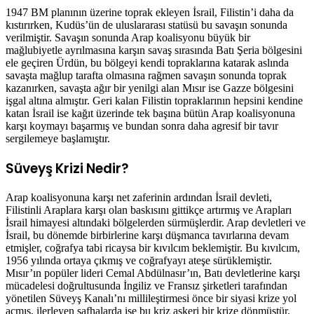
1947 BM planının üzerine toprak ekleyen İsrail, Filistin’i daha da
kıstırırken, Kudüs’ün de uluslararası statüsü bu savaşın sonunda
verilmiştir. Savaşın sonunda Arap koalisyonu büyük bir
mağlubiyetle ayrılmasına karşın savaş sırasında Batı Şeria bölgesini
ele geçiren Ürdün, bu bölgeyi kendi topraklarına katarak aslında
savaşta mağlup tarafta olmasına rağmen savaşın sonunda toprak
kazanırken, savaşta ağır bir yenilgi alan Mısır ise Gazze bölgesini
işgal altına almıştır. Geri kalan Filistin topraklarının hepsini kendine
katan İsrail ise kağıt üzerinde tek başına bütün Arap koalisyonuna
karşı koymayı başarmış ve bundan sonra daha agresif bir tavır
sergilemeye başlamıştır.
Süveyş Krizi Nedir?
Arap koalisyonuna karşı net zaferinin ardından İsrail devleti,
Filistinli Araplara karşı olan baskısını gittikçe artırmış ve Arapları
İsrail himayesi altındaki bölgelerden sürmüşlerdir. Arap devletleri ve
İsrail, bu dönemde birbirlerine karşı düşmanca tavırlarına devam
etmişler, coğrafya tabi ricaysa bir kıvılcım beklemiştir. Bu kıvılcım,
1956 yılında ortaya çıkmış ve coğrafyayı ateşe sürüklemiştir.
Mısır’ın popüler lideri Cemal Abdülnasır’ın, Batı devletlerine karşı
mücadelesi doğrultusunda İngiliz ve Fransız şirketleri tarafından
yönetilen Süveyş Kanalı’nı millileştirmesi önce bir siyasi krize yol
açmış, ilerleyen safhalarda ise bu kriz askeri bir krize dönmüştür.