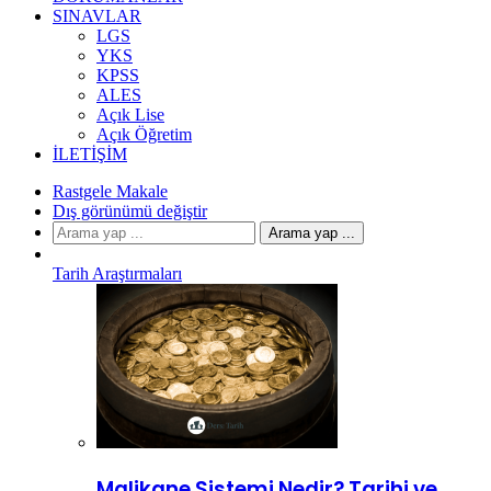
SINAVLAR
LGS
YKS
KPSS
ALES
Açık Lise
Açık Öğretim
İLETIŞIM
Rastgele Makale
Dış görünümü değiştir
Arama yap ...
Tarih Araştırmaları
Malikane Sistemi Nedir? Tarihi ve