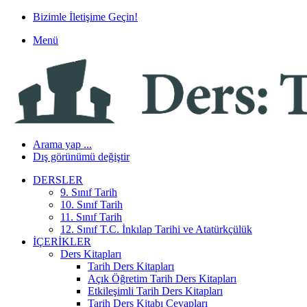
Bizimle İletişime Geçin!
Menü
Arama yap ...
Dış görünümü değiştir
DERSLER
9. Sınıf Tarih
10. Sınıf Tarih
11. Sınıf Tarih
12. Sınıf T.C. İnkılap Tarihi ve Atatürkçülük
İÇERIKLER
Ders Kitapları
Tarih Ders Kitapları
Açık Öğretim Tarih Ders Kitapları
Etkileşimli Tarih Ders Kitapları
Tarih Ders Kitabı Cevapları