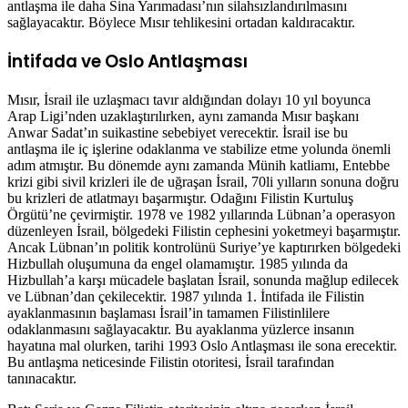
antlaşma ile daha Sina Yarımadası’nın silahsızlandırılmasını
sağlayacaktır. Böylece Mısır tehlikesini ortadan kaldıracaktır.
İntifada ve Oslo Antlaşması
Mısır, İsrail ile uzlaşmacı tavır aldığından dolayı 10 yıl boyunca
Arap Ligi’nden uzaklaştırılırken, aynı zamanda Mısır başkanı
Anwar Sadat’ın suikastine sebebiyet verecektir. İsrail ise bu
antlaşma ile iç işlerine odaklanma ve stabilize etme yolunda önemli
adım atmıştır. Bu dönemde aynı zamanda Münih katliamı, Entebbe
krizi gibi sivil krizleri ile de uğraşan İsrail, 70li yılların sonuna doğru
bu krizleri de atlatmayı başarmıştır. Odağını Filistin Kurtuluş
Örgütü’ne çevirmiştir. 1978 ve 1982 yıllarında Lübnan’a operasyon
düzenleyen İsrail, bölgedeki Filistin cephesini yoketmeyi başarmıştır.
Ancak Lübnan’ın politik kontrolünü Suriye’ye kaptırırken bölgedeki
Hizbullah oluşumuna da engel olamamıştır. 1985 yılında da
Hizbullah’a karşı mücadele başlatan İsrail, sonunda mağlup edilecek
ve Lübnan’dan çekilecektir. 1987 yılında 1. İntifada ile Filistin
ayaklanmasının başlaması İsrail’in tamamen Filistinlilere
odaklanmasını sağlayacaktır. Bu ayaklanma yüzlerce insanın
hayatına mal olurken, tarihi 1993 Oslo Antlaşması ile sona erecektir.
Bu antlaşma neticesinde Filistin otoritesi, İsrail tarafından
tanınacaktır.