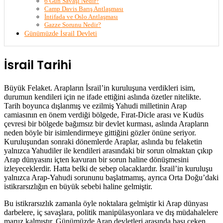
6 Gün Savaşı Nedir?
Camp Davis Barış Antlaşması
İntifada ve Oslo Antlaşması
Gazze Sorunu Nedir?
Günümüzde İsrail Devleti
İsrail Tarihi
Büyük Felaket. Arapların İsrail’in kuruluşuna verdikleri isim,
durumun kendileri için ne ifade ettiğini aslında özetler nitelikte.
Tarih boyunca dışlanmış ve ezilmiş Yahudi milletinin Arap
camiasının en önem verdiği bölgede, Fırat-Dicle arası ve Kudüs
çevresi bir bölgede bağımsız bir devlet kurması, aslında Arapların
neden böyle bir isimlendirmeye gittiğini gözler önüne seriyor.
Kuruluşundan sonraki dönemlerde Araplar, aslında bu felaketin
yalnızca Yahudiler ile kendileri arasındaki bir sorun olmaktan çıkıp
Arap dünyasını içten kavuran bir sorun haline dönüşmesini
izleyeceklerdir. Hatta belki de sebep olacaklardır. İsrail’in kuruluşu
yalnızca Arap-Yahudi sorununu başlatmamış, ayrıca Orta Doğu’daki
istikrarsızlığın en büyük sebebi haline gelmiştir.
Bu istikrarsızlık zamanla öyle noktalara gelmiştir ki Arap dünyası
darbelere, iç savaşlara, politik manipülasyonlara ve dış müdahalelere
maruz kalmıştır. Günümüzde Arap devletleri arasında başı çeken