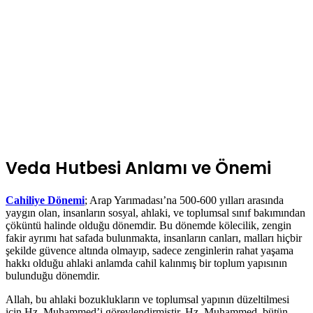
Veda Hutbesi Anlamı ve Önemi
Cahiliye Dönemi
; Arap Yarımadası’na 500-600 yılları arasında
yaygın olan, insanların sosyal, ahlaki, ve toplumsal sınıf bakımından
çöküntü halinde olduğu dönemdir. Bu dönemde kölecilik, zengin
fakir ayrımı hat safada bulunmakta, insanların canları, malları hiçbir
şekilde güvence altında olmayıp, sadece zenginlerin rahat yaşama
hakkı olduğu ahlaki anlamda cahil kalınmış bir toplum yapısının
bulunduğu dönemdir.
Allah, bu ahlaki bozuklukların ve toplumsal yapının düzeltilmesi
için Hz. Muhammed’i görevlendirmiştir. Hz. Muhammed, bütün