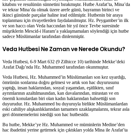
kitabını ve resulünün sünnetini bırakmıştır. Hutbe Arafat’ta, Mina’da
ve tekrar Mina’da olmak üzere arefe günü, bayramın birinci ve
ikinci gününde parçalar haline irad edilmiştir. Hutbenin bir araya
toplanması için rivayetlerden faydalanılmıştır. Hz. Peygamber’in ilk
ve son haccı olan Veda haccından bir yıl önce Tevbe suresinde
müşriklerin Mescid-i Haram’a yaklaşmamaları söylendiği için hutbe
sadece Müslümanlar tarafından dinlenmiştir.
Veda Hutbesi Ne Zaman ve Nerede Okundu?
Veda Hutbesi, 6-9 Mart 632 (9 Zilhicce 10) tarihinde Mekke’deki
Arafat Dağı’nda Hz. Muhammed tarafından okunmuştur.
Veda Hutbesi, Hz. Muhammed’in Müslümanları son kez uyardığı,
ömrünün sonlarına doğru gelmesi ve artık son hac duyurusunu
yaptığı, insan haklarından, sosyal yaşamdan, eşitlikten, sınıf
ayrımlarının azaltılmasından, kan davalarından, mirastan ve en
önemli konulardan biri olan kadın haklarından bahsettiği son
duyurudur. Hz. Muhammed bu duyuruyla birlikte Müslümanlardan
eski cahiliye alışkanlıklarından tamamen uzaklaşmalarını, tekrar asla
geri dönmemelerini istediği son hac hutbesidir.
Bu hutbe, Mekke’ye Hz. Muhammed ve müminlerin Medine’den
hac ibadetini yerine getirmek için çıktıkları yolda Mina ile Arafat’ta