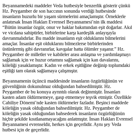
Beyannamedeki maddeler Veda hutbesiyle benzerlik gösterir çünkü
Hz. Peygamber de son haccının sonunda verdiği hutbesinde
insanların huzurlu bir yaşam sürmelerini amaçlamıştır. Örneklerle
anlatırsak İnsan Hakları Evrensel Beyannamesi’nin ilk maddesi
“Bütün insanlar özgür, onur ve haklar bakımından eşit doğarlar. Akıl
ve vicdana sahiptirler, birbirlerine karşı kardeşlik anlayışıyla
davranmalıdırlar. Bu madde insanların eşit olduklarını bilmelerini
amaçlar. İnsanlar eşit olduklarını bilmezlerse birbirlerinden
üstünlermiş gibi davranırlar, kavgalar hatta ölümler yaşanır.” Hz.
Peygamber de milletler ve kabileler arası anlaşma ve yardımlaşmayı
sağlamak için ve huzur ortamını sağlamak için kan davalarını,
köleliği yasaklamıştır. Kadın ve erkek eşitliğine değinip toplumdaki
eşitliği tam olarak sağlamaya çalışmıştır.
Beyannamenin üçüncü maddesinde insanların özgürlüğünün ve
güvenliğinin dokunulmaz olduğundan bahsedilmiştir. Hz.
Peygamber de bu konuya ayrıntılı olarak değinmiştir. İnsanları
kasten adam öldürmemeye, gasp etmemeye teşvik etmiştir. Özellikle
Cahiliye Dönemi’nde kasten öldürmeler fazladır. Beşinci maddede
köleliğin yasak olduğundan bahsedilmiştir. Hz. Peygamber de
köleliğin yasak olduğundan bahsederek insanların özgürlüğünün
hiçbir şekilde kısıtlanamayacağını anlatmıştır. İnsan Hakları Evrensel
Beyannamesi evrenseldir, herkes için geçerlidir. Aynı şey Veda
hutbesi için de geçerlidir.