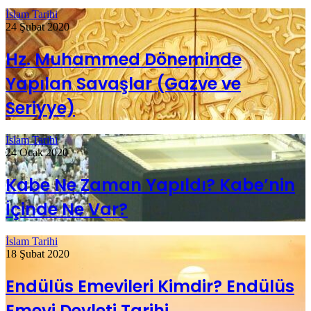
İslam Tarihi
24 Şubat 2020
Hz. Muhammed Döneminde
Yapılan Savaşlar (Gazve ve
Seriyye)
İslam Tarihi
24 Ocak 2020
Kabe Ne Zaman Yapıldı? Kabe’nin
İçinde Ne Var?
İslam Tarihi
18 Şubat 2020
Endülüs Emevileri Kimdir? Endülüs
Emevi Devleti Tarihi