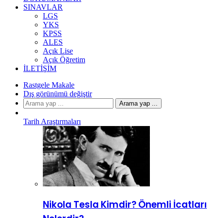
SINAVLAR
LGS
YKS
KPSS
ALES
Açık Lise
Açık Öğretim
İLETIŞIM
Rastgele Makale
Dış görünümü değiştir
Arama yap ...
Tarih Araştırmaları
Nikola Tesla Kimdir? Önemli İcatları