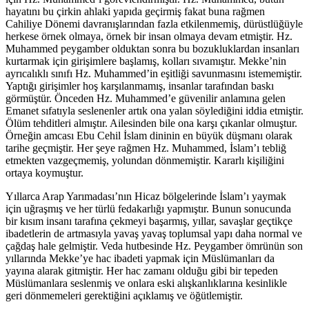
hayatını bu çirkin ahlaki yapıda geçirmiş fakat buna rağmen
Cahiliye Dönemi davranışlarından fazla etkilenmemiş, dürüstlüğüyle
herkese örnek olmaya, örnek bir insan olmaya devam etmiştir. Hz.
Muhammed peygamber olduktan sonra bu bozukluklardan insanları
kurtarmak için girişimlere başlamış, kolları sıvamıştır. Mekke’nin
ayrıcalıklı sınıfı Hz. Muhammed’in eşitliği savunmasını istememiştir.
Yaptığı girişimler hoş karşılanmamış, insanlar tarafından baskı
görmüştür. Önceden Hz. Muhammed’e güvenilir anlamına gelen
Emanet sıfatıyla seslenenler artık ona yalan söylediğini iddia etmiştir.
Ölüm tehditleri almıştır. Ailesinden bile ona karşı çıkanlar olmuştur.
Örneğin amcası Ebu Cehil İslam dininin en büyük düşmanı olarak
tarihe geçmiştir. Her şeye rağmen Hz. Muhammed, İslam’ı tebliğ
etmekten vazgeçmemiş, yolundan dönmemiştir. Kararlı kişiliğini
ortaya koymuştur.
Yıllarca Arap Yarımadası’nın Hicaz bölgelerinde İslam’ı yaymak
için uğraşmış ve her türlü fedakarlığı yapmıştır. Bunun sonucunda
bir kısım insanı tarafına çekmeyi başarmış, yıllar, savaşlar geçtikçe
ibadetlerin de artmasıyla yavaş yavaş toplumsal yapı daha normal ve
çağdaş hale gelmiştir. Veda hutbesinde Hz. Peygamber ömrünün son
yıllarında Mekke’ye hac ibadeti yapmak için Müslümanları da
yayına alarak gitmiştir. Her hac zamanı olduğu gibi bir tepeden
Müslümanlara seslenmiş ve onlara eski alışkanlıklarına kesinlikle
geri dönmemeleri gerektiğini açıklamış ve öğütlemiştir.