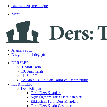
Bizimle İletişime Geçin!
Menü
Arama yap ...
Dış görünümü değiştir
DERSLER
9. Sınıf Tarih
10. Sınıf Tarih
11. Sınıf Tarih
12. Sınıf T.C. İnkılap Tarihi ve Atatürkçülük
İÇERIKLER
Ders Kitapları
Tarih Ders Kitapları
Açık Öğretim Tarih Ders Kitapları
Etkileşimli Tarih Ders Kitapları
Tarih Ders Kitabı Cevapları