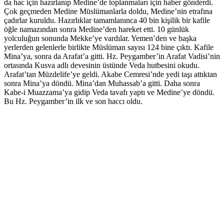
da hac için hazırlanıp Medine’de toplanmaları için haber gönderdi.
Çok geçmeden Medine Müslümanlarla doldu, Medine’nin etrafına
çadırlar kuruldu. Hazırlıklar tamamlanınca 40 bin kişilik bir kafile
öğle namazından sonra Medine’den hareket etti. 10 günlük
yolculuğun sonunda Mekke’ye vardılar. Yemen’den ve başka
yerlerden gelenlerle birlikte Müslüman sayısı 124 bine çıktı. Kafile
Mina’ya, sonra da Arafat’a gitti. Hz. Peygamber’in Arafat Vadisi’nin
ortasında Kusva adlı devesinin üstünde Veda hutbesini okudu.
Arafat’tan Müzdelife’ye geldi. Akabe Cemresi’nde yedi taşı attıktan
sonra Mina’ya döndü. Mina’dan Muhassab’a gitti. Daha sonra
Kabe-i Muazzama’ya gidip Veda tavafı yaptı ve Medine’ye döndü.
Bu Hz. Peygamber’in ilk ve son haccı oldu.