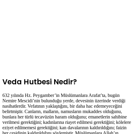
Veda Hutbesi Nedir?
632 yılında Hz. Peygamber’in Müslümanlara Arafat’ta, bugün
Nemire Mescidi’nin bulunduğu yerde, devesinin üzerinde verdiği
nasihatlerdir. Vefatının yaklaştığını, bir daha hac edemeyeceğini
belirtmiştir. Canların, malların, namusların mukaddes olduğunu,
bunlara her türlü tecavüzün haram olduğunu; emanetlerin sahibine
verilmesi gerektiğini; kadınlarına riayet edilmesi gerektiğini; kölelere
eziyet edilmemesi gerektiğini; kan davalarının kaldırıldığını; faizin
her çeşidinin kaldırıldığını söylemiştir. Müslümanlara Allah’ın