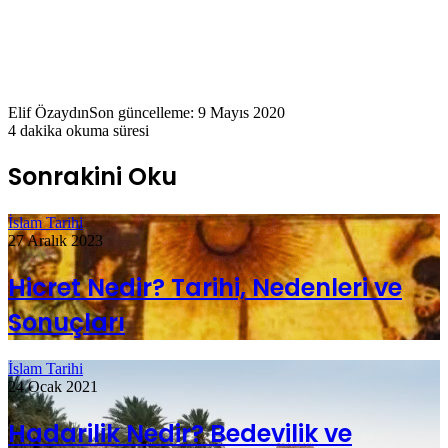
Elif Özaydın
Son güncelleme: 9 Mayıs 2020
4 dakika okuma süresi
Sonrakini Oku
İslam Tarihi
27 Aralık 2023
Hicret Nedir? Tarihi, Nedenleri ve
Sonuçları
İslam Tarihi
24 Ocak 2021
Hadarilik Nedir? Bedevilik ve