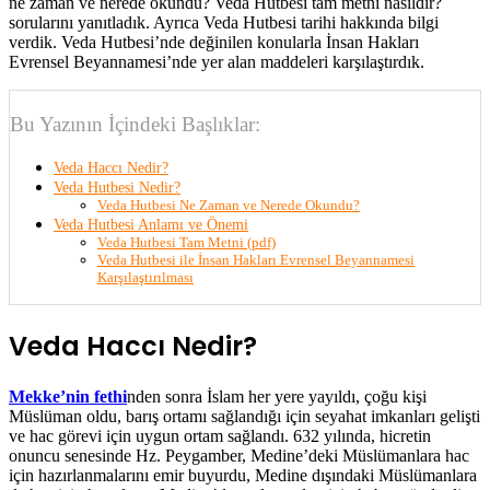
ne zaman ve nerede okundu? Veda Hutbesi tam metni nasıldır?
sorularını yanıtladık. Ayrıca Veda Hutbesi tarihi hakkında bilgi
verdik. Veda Hutbesi’nde değinilen konularla İnsan Hakları
Evrensel Beyannamesi’nde yer alan maddeleri karşılaştırdık.
Bu Yazının İçindeki Başlıklar:
Veda Haccı Nedir?
Veda Hutbesi Nedir?
Veda Hutbesi Ne Zaman ve Nerede Okundu?
Veda Hutbesi Anlamı ve Önemi
Veda Hutbesi Tam Metni (pdf)
Veda Hutbesi ile İnsan Hakları Evrensel Beyannamesi
Karşılaştırılması
Veda Haccı Nedir?
Mekke’nin fethi
nden sonra İslam her yere yayıldı, çoğu kişi
Müslüman oldu, barış ortamı sağlandığı için seyahat imkanları gelişti
ve hac görevi için uygun ortam sağlandı. 632 yılında, hicretin
onuncu senesinde Hz. Peygamber, Medine’deki Müslümanlara hac
için hazırlanmalarını emir buyurdu, Medine dışındaki Müslümanlara