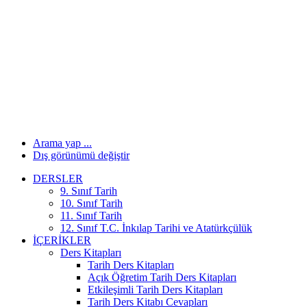
Arama yap ...
Dış görünümü değiştir
DERSLER
9. Sınıf Tarih
10. Sınıf Tarih
11. Sınıf Tarih
12. Sınıf T.C. İnkılap Tarihi ve Atatürkçülük
İÇERIKLER
Ders Kitapları
Tarih Ders Kitapları
Açık Öğretim Tarih Ders Kitapları
Etkileşimli Tarih Ders Kitapları
Tarih Ders Kitabı Cevapları