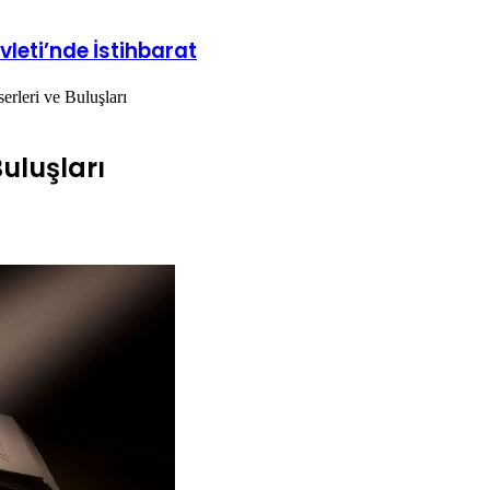
leti’nde İstihbarat
erleri ve Buluşları
Buluşları