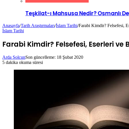
Teşkilat-ı Mahsusa Nedir? Osmanlı Dev
Anasayfa
/
Tarih Araştırmaları
/
İslam Tarihi
/
Farabi Kimdir? Felsefesi, Es
İslam Tarihi
Farabi Kimdir? Felsefesi, Eserleri ve 
Arda Şolcun
Son güncelleme: 18 Şubat 2020
5 dakika okuma süresi