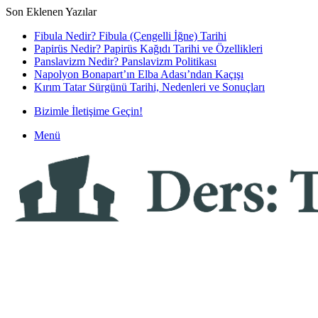
Son Eklenen Yazılar
Fibula Nedir? Fibula (Çengelli İğne) Tarihi
Papirüs Nedir? Papirüs Kağıdı Tarihi ve Özellikleri
Panslavizm Nedir? Panslavizm Politikası
Napolyon Bonapart’ın Elba Adası’ndan Kaçışı
Kırım Tatar Sürgünü Tarihi, Nedenleri ve Sonuçları
Bizimle İletişime Geçin!
Menü