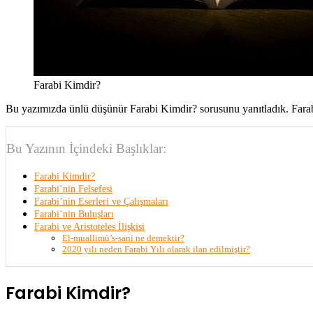
Farabi Kimdir?
Bu yazımızda ünlü düşünür Farabi Kimdir? sorusunu yanıtladık. Farabi’n
Bu Yazının İçindeki Başlıklar:
Farabi Kimdir?
Farabi’nin Felsefesi
Farabi’nin Eserleri ve Çalışmaları
Farabi’nin Buluşları
Farabi ve Aristoteles İlişkisi
El-muallimü’s-sani ne demektir?
2020 yılı neden Farabi Yılı olarak ilan edilmiştir?
Farabi Kimdir?