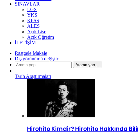
SINAVLAR
LGS
YKS
KPSS
ALES
Açık Lise
Açık Öğretim
İLETIŞIM
Rastgele Makale
Dış görünümü değiştir
Arama yap ...
Tarih Araştırmaları
Hirohito Kimdir? Hirohito Hakkında Bi