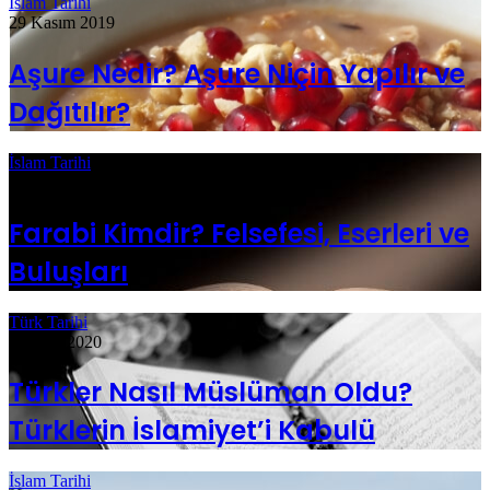
İslam Tarihi
29 Kasım 2019
Aşure Nedir? Aşure Niçin Yapılır ve
Dağıtılır?
İslam Tarihi
18 Şubat 2020
Farabi Kimdir? Felsefesi, Eserleri ve
Buluşları
Türk Tarihi
6 Nisan 2020
Türkler Nasıl Müslüman Oldu?
Türklerin İslamiyet’i Kabulü
İslam Tarihi