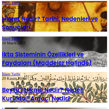
İslam Tarihi
27 Aralık 2023
Hicret Nedir? Tarihi, Nedenleri ve
Sonuçları
İslam Tarihi
10 Mayıs 2023
İkta Sisteminin Özellikleri ve
Faydaları (Maddeler Halinde)
İslam Tarihi
29 Kasım 2019
Beytü’l Hikme Nedir? Neden
Kuruldu? Amacı Nedir?