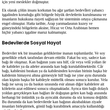
için yeni meslekler doğmuştur.
Ek olarak çölün insanı korkutan bu ağır şartları bedevîleri yabancı
işgalinden koruduğu gibi bölgede büyük devletlerin kurulmasına ve
insanların hukukuna riayeti sağlayan bir sisteminin ortaya çıkmasına
engel olmuştur. Hatta tarihte, Arap yarımadasının kuzey ve
güneyindeki bölgelerin aksine, Hicaz ve Orta Arabistan hemen
hiçbir yabancı işgaline maruz kalmamıştır.
Bedevilerde Sosyal Hayat
Bedeviler tek bir insandan geldiklerine inanan toplumlardır. Ve soy
genellikle erkek tarafından devam ettirilir. Fakat bu soy, sadece kan
bağı ile oluşmaz. Kan bağının yanı sıra hilf, câr veya velâ yolları ile
de kabileler ya da aileler arasında kan bağı kurulabilmektedir. Câr
bağı, kabilesini bırakan ya da kabilesinden kovulan birinin başka bir
kabilenin himayesi altına girmesiyle hilf bağı ise yine aynı durumda
olan kişinin başka bir kabileyle müttefik olması sonucu kurulur. Vela
bağı ise savaş ya da baskın sırasında esir alınan diğer kabilelere ait
kölelerin azat edilmesi sonucu oluşmaktadır. Ayrıca tüm bağlı dolaylı
yoldan gerçekleşen kan bağları ile doğuştan gelen kan bağı arasında
herhangi bir üstünlük ya da ayrıcalık durumu da söz konusu değildir.
Bu durumda da kan bedevilerde kan bağının akrabalıktan ziyade
insanları birleştirmek, gönül bağı kurabilmek amacıyla kullanıldığı