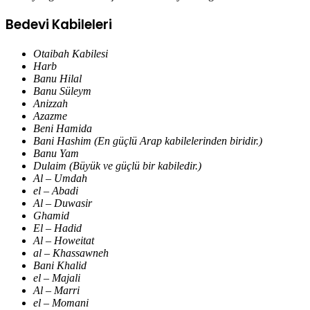
Bedevi Kabileleri
Otaibah Kabilesi
Harb
Banu Hilal
Banu Süleym
Anizzah
Azazme
Beni Hamida
Bani Hashim (En güçlü Arap kabilelerinden biridir.)
Banu Yam
Dulaim (Büyük ve güçlü bir kabiledir.)
Al – Umdah
el – Abadi
Al – Duwasir
Ghamid
El – Hadid
Al – Howeitat
al – Khassawneh
Bani Khalid
el – Majali
Al – Marri
el – Momani