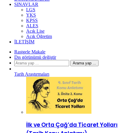
SINAVLAR
LGS
YKS
KPSS
ALES
Açık Lise
Açık Öğretim
İLETIŞIM
Rastgele Makale
Dış görünümü değiştir
Arama yap ...
Tarih Araştırmaları
İlk ve Orta Çağ’da Ticaret Yolları