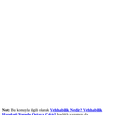
Not:
Bu konuyla ilgili olarak
Vehhabilik Nedir? Vehhabilik
Hareketi Nerede Ortaya Çıktı?
başlıklı yazımızı da