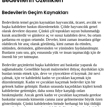
Bedevilerin Özellikleri
Bedevilerin Geçim Kaynakları
Bedevilerin temel geçim kaynakları hayvancılık, ticaret, avcılık ve
başka kabilelere baskın düzenlemektir. Çölde hayvancılık genel
olarak develere dayanır. Çünkü çöl toprakları suyun bulunmadığı
kurak arazilerdir ve günlerce aç ve susuz kalabilen deve, bu ortam
şartlarına en uygun ortamdır. Develer, kimi zaman insanlara gölge
olabilecek bir araç olarak görülmüş, kimi zaman da etinden,
sütünden, derisinden, gübresinden ve yününden faydalanılmıştır.
Bunların yanı sıra, göç esnasında yük ve insan taşımacılığı için de
önemli bir yer tutmuştur.
Bedeviler geçimlerini başka kabilelere ani baskınlar yaparak da
sağlamaktadır. Genellikle hayati malzemeleri ihtiyaç duydukları için
bunları temin etmek için, deve ve yiyeceklere el koymak ,bir nevi
çalmak, için ve kabiledeki kadın ve çocukları kaçırmak için
düzenlenmiştir. Kadın ve çocukları kaçırmak bedeviler için bir
gelenek haline gelmiştir. Baskın sırasında kaçırdıkları kişileri kendi
kabilelerine getirmişler, daha sonra fidye karşılığı onları
bırakmışlardır. Ancak gerek kadın ve çocukları kaçırmada gerekse
baskınlar sırasında kimsenin canına zarar gelmemesine büyük özen
gösterilmiştir. Çünkü kabilelerden birinde herhangi bir kişi öldüğü