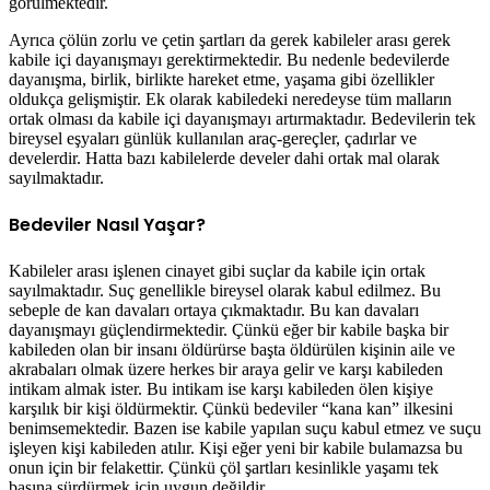
görülmektedir.
Ayrıca çölün zorlu ve çetin şartları da gerek kabileler arası gerek
kabile içi dayanışmayı gerektirmektedir. Bu nedenle bedevilerde
dayanışma, birlik, birlikte hareket etme, yaşama gibi özellikler
oldukça gelişmiştir. Ek olarak kabiledeki neredeyse tüm malların
ortak olması da kabile içi dayanışmayı artırmaktadır. Bedevilerin tek
bireysel eşyaları günlük kullanılan araç-gereçler, çadırlar ve
develerdir. Hatta bazı kabilelerde develer dahi ortak mal olarak
sayılmaktadır.
Bedeviler Nasıl Yaşar?
Kabileler arası işlenen cinayet gibi suçlar da kabile için ortak
sayılmaktadır. Suç genellikle bireysel olarak kabul edilmez. Bu
sebeple de kan davaları ortaya çıkmaktadır. Bu kan davaları
dayanışmayı güçlendirmektedir. Çünkü eğer bir kabile başka bir
kabileden olan bir insanı öldürürse başta öldürülen kişinin aile ve
akrabaları olmak üzere herkes bir araya gelir ve karşı kabileden
intikam almak ister. Bu intikam ise karşı kabileden ölen kişiye
karşılık bir kişi öldürmektir. Çünkü bedeviler “kana kan” ilkesini
benimsemektedir. Bazen ise kabile yapılan suçu kabul etmez ve suçu
işleyen kişi kabileden atılır. Kişi eğer yeni bir kabile bulamazsa bu
onun için bir felakettir. Çünkü çöl şartları kesinlikle yaşamı tek
başına sürdürmek için uygun değildir.