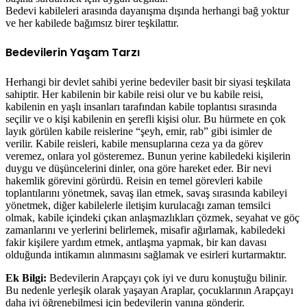
Bedevi kabileleri arasında dayanışma dışında herhangi bağ yoktur
ve her kabilede bağımsız birer teşkilattır.
Bedevilerin Yaşam Tarzı
Herhangi bir devlet sahibi yerine bedeviler basit bir siyasi teşkilata
sahiptir. Her kabilenin bir kabile reisi olur ve bu kabile reisi,
kabilenin en yaşlı insanları tarafından kabile toplantısı sırasında
seçilir ve o kişi kabilenin en şerefli kişisi olur. Bu hürmete en çok
layık görülen kabile reislerine “şeyh, emir, rab” gibi isimler de
verilir. Kabile reisleri, kabile mensuplarına ceza ya da görev
veremez, onlara yol gösteremez. Bunun yerine kabiledeki kişilerin
duygu ve düşüncelerini dinler, ona göre hareket eder. Bir nevi
hakemlik görevini görürdü. Reisin en temel görevleri kabile
toplantılarını yönetmek, savaş ilan etmek, savaş sırasında kabileyi
yönetmek, diğer kabilelerle iletişim kurulacağı zaman temsilci
olmak, kabile içindeki çıkan anlaşmazlıkları çözmek, seyahat ve göç
zamanlarını ve yerlerini belirlemek, misafir ağırlamak, kabiledeki
fakir kişilere yardım etmek, antlaşma yapmak, bir kan davası
olduğunda intikamın alınmasını sağlamak ve esirleri kurtarmaktır.
Ek Bilgi:
Bedevilerin Arapçayı çok iyi ve duru konuştuğu bilinir.
Bu nedenle yerleşik olarak yaşayan Araplar, çocuklarının Arapçayı
daha iyi öğrenebilmesi için bedevilerin yanına gönderir.