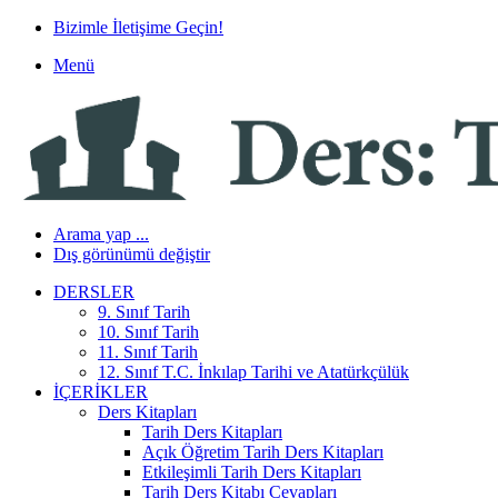
Bizimle İletişime Geçin!
Menü
Arama yap ...
Dış görünümü değiştir
DERSLER
9. Sınıf Tarih
10. Sınıf Tarih
11. Sınıf Tarih
12. Sınıf T.C. İnkılap Tarihi ve Atatürkçülük
İÇERIKLER
Ders Kitapları
Tarih Ders Kitapları
Açık Öğretim Tarih Ders Kitapları
Etkileşimli Tarih Ders Kitapları
Tarih Ders Kitabı Cevapları