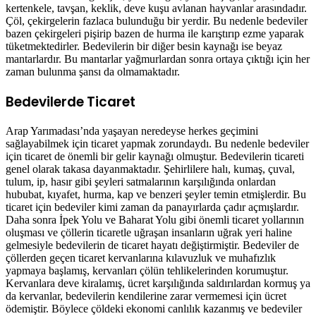
kertenkele, tavşan, keklik, deve kuşu avlanan hayvanlar arasındadır.
Çöl, çekirgelerin fazlaca bulunduğu bir yerdir. Bu nedenle bedeviler
bazen çekirgeleri pişirip bazen de hurma ile karıştırıp ezme yaparak
tüketmektedirler. Bedevilerin bir diğer besin kaynağı ise beyaz
mantarlardır. Bu mantarlar yağmurlardan sonra ortaya çıktığı için her
zaman bulunma şansı da olmamaktadır.
Bedevilerde Ticaret
Arap Yarımadası’nda yaşayan neredeyse herkes geçimini
sağlayabilmek için ticaret yapmak zorundaydı. Bu nedenle bedeviler
için ticaret de önemli bir gelir kaynağı olmuştur. Bedevilerin ticareti
genel olarak takasa dayanmaktadır. Şehirlilere halı, kumaş, çuval,
tulum, ip, hasır gibi şeyleri satmalarının karşılığında onlardan
hububat, kıyafet, hurma, kap ve benzeri şeyler temin etmişlerdir. Bu
ticaret için bedeviler kimi zaman da panayırlarda çadır açmışlardır.
Daha sonra İpek Yolu ve Baharat Yolu gibi önemli ticaret yollarının
oluşması ve çöllerin ticaretle uğraşan insanların uğrak yeri haline
gelmesiyle bedevilerin de ticaret hayatı değiştirmiştir. Bedeviler de
çöllerden geçen ticaret kervanlarına kılavuzluk ve muhafızlık
yapmaya başlamış, kervanları çölün tehlikelerinden korumuştur.
Kervanlara deve kiralamış, ücret karşılığında saldırılardan kormuş ya
da kervanlar, bedevilerin kendilerine zarar vermemesi için ücret
ödemiştir. Böylece çöldeki ekonomi canlılık kazanmış ve bedeviler