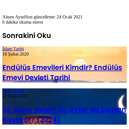
Ahsen Aysel
Son güncelleme: 24 Ocak 2021
6 dakika okuma süresi
Sonrakini Oku
İslam Tarihi
18 Şubat 2020
Endülüs Emevileri Kimdir? Endülüs
Emevi Devleti Tarihi
İslam Tarihi
17 Eylül 2023
Üç Aylar Nedir? Üç Aylar Ne Zaman
Başlıyor? (2024)