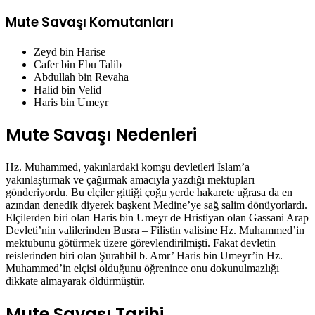
Mute Savaşı Komutanları
Zeyd bin Harise
Cafer bin Ebu Talib
Abdullah bin Revaha
Halid bin Velid
Haris bin Umeyr
Mute Savaşı Nedenleri
Hz. Muhammed, yakınlardaki komşu devletleri İslam’a
yakınlaştırmak ve çağırmak amacıyla yazdığı mektupları
gönderiyordu. Bu elçiler gittiği çoğu yerde hakarete uğrasa da en
azından denedik diyerek başkent Medine’ye sağ salim dönüyorlardı.
Elçilerden biri olan Haris bin Umeyr de Hristiyan olan Gassani Arap
Devleti’nin valilerinden Busra – Filistin valisine Hz. Muhammed’in
mektubunu götürmek üzere görevlendirilmişti. Fakat devletin
reislerinden biri olan Şurahbil b. Amr’ Haris bin Umeyr’in Hz.
Muhammed’in elçisi olduğunu öğrenince onu dokunulmazlığı
dikkate almayarak öldürmüştür.
Mute Savaşı Tarihi