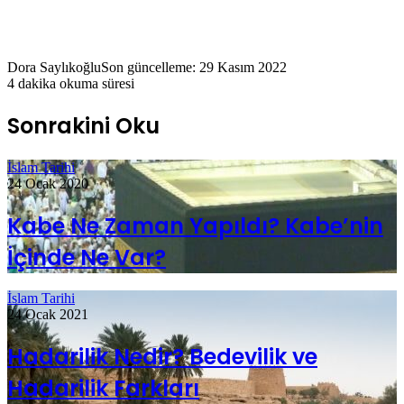
Dora Saylıkoğlu
Son güncelleme: 29 Kasım 2022
4 dakika okuma süresi
Sonrakini Oku
İslam Tarihi
24 Ocak 2020
Kabe Ne Zaman Yapıldı? Kabe’nin
İçinde Ne Var?
İslam Tarihi
24 Ocak 2021
Hadarilik Nedir? Bedevilik ve
Hadarilik Farkları