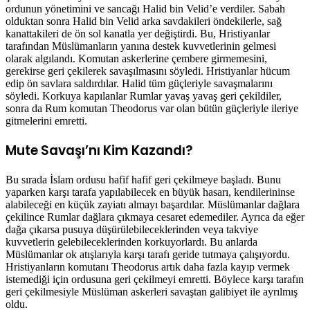
ordunun yönetimini ve sancağı Halid bin Velid’e verdiler. Sabah
olduktan sonra Halid bin Velid arka savdakileri öndekilerle, sağ
kanattakileri de ön sol kanatla yer değiştirdi. Bu, Hristiyanlar
tarafından Müslümanların yanına destek kuvvetlerinin gelmesi
olarak algılandı. Komutan askerlerine çembere girmemesini,
gerekirse geri çekilerek savaşılmasını söyledi. Hristiyanlar hücum
edip ön savlara saldırdılar. Halid tüm güçleriyle savaşmalarını
söyledi. Korkuya kapılanlar Rumlar yavaş yavaş geri çekildiler,
sonra da Rum komutan Theodorus var olan bütün güçleriyle ileriye
gitmelerini emretti.
Mute Savaşı’nı Kim Kazandı?
Bu sırada İslam ordusu hafif hafif geri çekilmeye başladı. Bunu
yaparken karşı tarafa yapılabilecek en büyük hasarı, kendilerininse
alabileceği en küçük zayiatı almayı başardılar. Müslümanlar dağlara
çekilince Rumlar dağlara çıkmaya cesaret edemediler. Ayrıca da eğer
dağa çıkarsa pusuya düşürülebileceklerinden veya takviye
kuvvetlerin gelebileceklerinden korkuyorlardı. Bu anlarda
Müslümanlar ok atışlarıyla karşı tarafı geride tutmaya çalışıyordu.
Hristiyanların komutanı Theodorus artık daha fazla kayıp vermek
istemediği için ordusuna geri çekilmeyi emretti. Böylece karşı tarafın
geri çekilmesiyle Müslüman askerleri savaştan galibiyet ile ayrılmış
oldu.