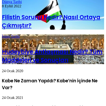
Dünya Tarihi
8 Eylül 2022
Filistin Sorunu Nedir? Nasıl Ortaya
Çıkmıştır?
İslam Tarihi
30 Ocak 2021
Hudeybiye Antlaşması Nedir? Tüm
Maddeleri ve Sonuçları
24 Ocak 2020
Kabe Ne Zaman Yapıldı? Kabe’nin İçinde Ne
Var?
24 Ocak 2021