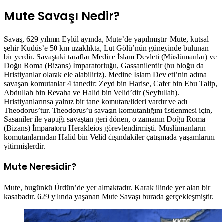
Mute Savaşı Nedir?
Savaş, 629 yılının Eylül ayında, Mute’de yapılmıştır. Mute, kutsal
şehir Kudüs’e 50 km uzaklıkta, Lut Gölü’nün güneyinde bulunan
bir yerdir. Savaştaki taraflar Medine İslam Devleti (Müslümanlar) ve
Doğu Roma (Bizans) İmparatorluğu, Gassanilerdir (bu bloğu da
Hristiyanlar olarak ele alabiliriz). Medine İslam Devleti’nin adına
savaşan komutanlar 4 tanedir: Zeyd bin Harise, Cafer bin Ebu Talip,
Abdullah bin Revaha ve Halid bin Velid’dir (Seyfullah).
Hristiyanlarınsa yalnız bir tane komutan/lideri vardır ve adı
Theodorus’tur. Theodorus’u savaşın komutanlığını üstlenmesi için,
Sasaniler ile yaptığı savaştan geri dönen, o zamanın Doğu Roma
(Bizans) İmparatoru Herakleios görevlendirmişti. Müslümanların
komutanlarından Halid bin Velid dışındakiler çatışmada yaşamlarını
yitirmişlerdir.
Mute Neresidir?
Mute, bugünkü Ürdün’de yer almaktadır. Karak ilinde yer alan bir
kasabadır. 629 yılında yaşanan Mute Savaşı burada gerçekleşmiştir.