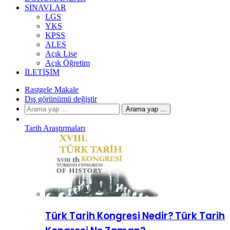
SINAVLAR
LGS
YKS
KPSS
ALES
Açık Lise
Açık Öğretim
İLETIŞIM
Rastgele Makale
Dış görünümü değiştir
Arama yap ...
Tarih Araştırmaları
Türk Tarih Kongresi Nedir? Türk Tarih