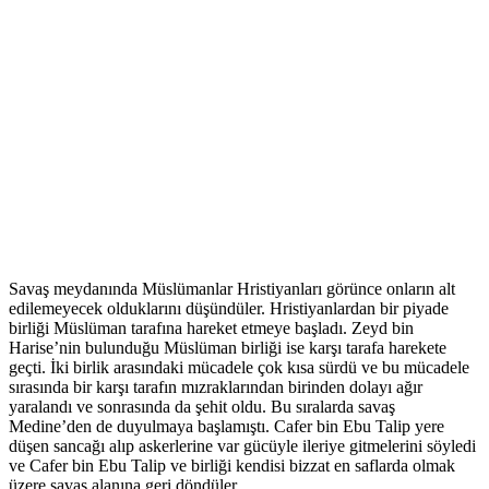
Savaş meydanında Müslümanlar Hristiyanları görünce onların alt
edilemeyecek olduklarını düşündüler. Hristiyanlardan bir piyade
birliği Müslüman tarafına hareket etmeye başladı. Zeyd bin
Harise’nin bulunduğu Müslüman birliği ise karşı tarafa harekete
geçti. İki birlik arasındaki mücadele çok kısa sürdü ve bu mücadele
sırasında bir karşı tarafın mızraklarından birinden dolayı ağır
yaralandı ve sonrasında da şehit oldu. Bu sıralarda savaş
Medine’den de duyulmaya başlamıştı. Cafer bin Ebu Talip yere
düşen sancağı alıp askerlerine var gücüyle ileriye gitmelerini söyledi
ve Cafer bin Ebu Talip ve birliği kendisi bizzat en saflarda olmak
üzere savaş alanına geri döndüler.