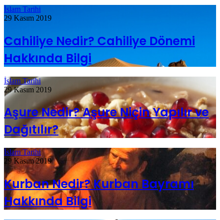
İslam Tarihi
29 Kasım 2019
Cahiliye Nedir? Cahiliye Dönemi
Hakkında Bilgi
İslam Tarihi
29 Kasım 2019
Aşure Nedir? Aşure Niçin Yapılır ve
Dağıtılır?
İslam Tarihi
29 Kasım 2019
Kurban Nedir? Kurban Bayramı
Hakkında Bilgi