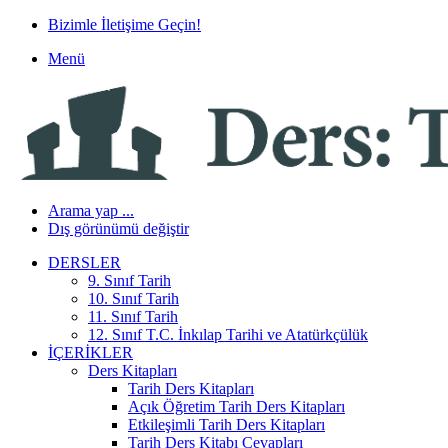
Bizimle İletişime Geçin!
Menü
Arama yap ...
Dış görünümü değiştir
DERSLER
9. Sınıf Tarih
10. Sınıf Tarih
11. Sınıf Tarih
12. Sınıf T.C. İnkılap Tarihi ve Atatürkçülük
İÇERIKLER
Ders Kitapları
Tarih Ders Kitapları
Açık Öğretim Tarih Ders Kitapları
Etkileşimli Tarih Ders Kitapları
Tarih Ders Kitabı Cevapları