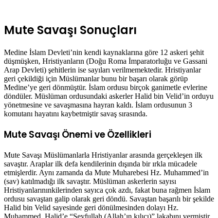
Mute Savaşı Sonuçları
Medine İslam Devleti’nin kendi kaynaklarına göre 12 askeri şehit
düşmüşken, Hristiyanların (Doğu Roma İmparatorluğu ve Gassani
Arap Devleti) şehitlerin ise sayıları verilmemektedir. Hristiyanlar
geri çekildiği için Müslümanlar bunu bir başarı olarak görüp
Medine’ye geri dönmüştür. İslam ordusu birçok ganimetle evlerine
döndüler. Müslüman ordusundaki askerler Halid bin Velid’in orduyu
yönetmesine ve savaşmasına hayran kaldı. İslam ordusunun 3
komutanı hayatını kaybetmiştir savaş sırasında.
Mute Savaşı Önemi ve Özellikleri
Mute Savaşı Müslümanlarla Hristiyanlar arasında gerçekleşen ilk
savaştır. Araplar ilk defa kendilerinin dışında bir ırkla mücadele
etmişlerdir. Aynı zamanda da Mute Muharebesi Hz. Muhammed’in
(sav) katılmadığı ilk savaştır. Müslüman askerlerin sayısı
Hristiyanlarınınkilerinden sayıca çok azdı, fakat buna rağmen İslam
ordusu savaştan galip olarak geri döndü. Savaştan başarılı bir şekilde
Halid bin Velid sayesinde geri dönülmesinden dolayı Hz.
Muhammed, Halid’e “Seyfullah (Allah’ın kılıcı)” lakabını vermiştir.