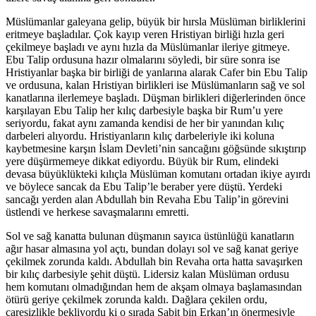
Müslümanlar galeyana gelip, büyük bir hırsla Müslüman birliklerini
eritmeye başladılar. Çok kayıp veren Hristiyan birliği hızla geri
çekilmeye başladı ve aynı hızla da Müslümanlar ileriye gitmeye.
Ebu Talip ordusuna hazır olmalarını söyledi, bir süre sonra ise
Hristiyanlar başka bir birliği de yanlarına alarak Cafer bin Ebu Talip
ve ordusuna, kalan Hristiyan birlikleri ise Müslümanların sağ ve sol
kanatlarına ilerlemeye başladı. Düşman birlikleri diğerlerinden önce
karşılayan Ebu Talip her kılıç darbesiyle başka bir Rum’u yere
seriyordu, fakat aynı zamanda kendisi de her bir yanından kılıç
darbeleri alıyordu. Hristiyanların kılıç darbeleriyle iki koluna
kaybetmesine karşın İslam Devleti’nin sancağını göğsünde sıkıştırıp
yere düşürmemeye dikkat ediyordu. Büyük bir Rum, elindeki
devasa büyüklükteki kılıçla Müslüman komutanı ortadan ikiye ayırdı
ve böylece sancak da Ebu Talip’le beraber yere düştü. Yerdeki
sancağı yerden alan Abdullah bin Revaha Ebu Talip’in görevini
üstlendi ve herkese savaşmalarını emretti.
Sol ve sağ kanatta bulunan düşmanın sayıca üstünlüğü kanatların
ağır hasar almasına yol açtı, bundan dolayı sol ve sağ kanat geriye
çekilmek zorunda kaldı. Abdullah bin Revaha orta hatta savaşırken
bir kılıç darbesiyle şehit düştü. Lidersiz kalan Müslüman ordusu
hem komutanı olmadığından hem de akşam olmaya başlamasından
ötürü geriye çekilmek zorunda kaldı. Dağlara çekilen ordu,
çaresizlikle bekliyordu ki o sırada Sabit bin Erkan’ın önermesiyle