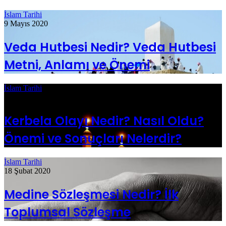
İslam Tarihi
9 Mayıs 2020
Veda Hutbesi Nedir? Veda Hutbesi
Metni, Anlamı ve Önemi
İslam Tarihi
12 Mayıs 2020
Kerbela Olayı Nedir? Nasıl Oldu?
Önemi ve Sonuçları Nelerdir?
İslam Tarihi
18 Şubat 2020
Medine Sözleşmesi Nedir? İlk
Toplumsal Sözleşme