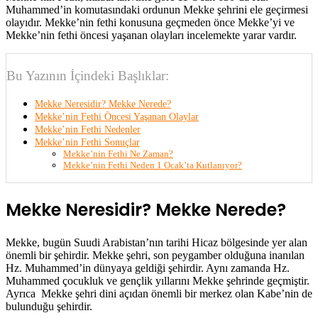
Muhammed’in komutasındaki ordunun Mekke şehrini ele geçirmesi
olayıdır. Mekke’nin fethi konusuna geçmeden önce Mekke’yi ve
Mekke’nin fethi öncesi yaşanan olayları incelemekte yarar vardır.
Bu Yazının İçindeki Başlıklar:
Mekke Neresidir? Mekke Nerede?
Mekke’nin Fethi Öncesi Yaşanan Olaylar
Mekke’nin Fethi Nedenler
Mekke’nin Fethi Sonuçlar
Mekke’nin Fethi Ne Zaman?
Mekke’nin Fethi Neden 1 Ocak’ta Kutlanıyor?
Mekke Neresidir? Mekke Nerede?
Mekke, bugün Suudi Arabistan’nın tarihi Hicaz bölgesinde yer alan
önemli bir şehirdir. Mekke şehri, son peygamber olduğuna inanılan
Hz. Muhammed’in dünyaya geldiği şehirdir. Aynı zamanda Hz.
Muhammed çocukluk ve gençlik yıllarını Mekke şehrinde geçmiştir.
Ayrıca Mekke şehri dini açıdan önemli bir merkez olan Kabe’nin de
bulunduğu şehirdir.