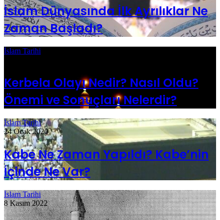
İslam Dünyasında İlk Ayrılıklar Ne
Zaman Başladı?
İslam Tarihi
12 Mayıs 2020
Kerbela Olayı Nedir? Nasıl Oldu?
Önemi ve Sonuçları Nelerdir?
İslam Tarihi
24 Ocak 2020
Kabe Ne Zaman Yapıldı? Kabe’nin
İçinde Ne Var?
İslam Tarihi
8 Kasım 2022