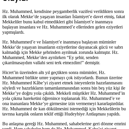
Hz. Muhammed, kendisine peygamberlik vazifesi verildikten sonra
ilk olarak Mekke’de yaşayan insanları İslamiyet’e davet etmiş, fakat
Mekkeliler bunu kabul etmedikleri gibi İslamiyet’e inanmaya
başlayan insanlara ve Hz. Muhammed’e ellerinden gelen eziyetleri
yapmışlardı.
Hz. Muhammed’e ve İslamiyet’e inanmaya başlayan müminler
Mekke’de yaşayan insanların eziyetlerine dayanacak gücü ve sabrı
kalmadığı için Mekke şehrinden ayrılmak zorunda kalmıştır. Hz.
Muhammed, Mekke’den ayrılırken “Ey şehir, senden
çıkarılmasaydım vallahi seni terk etmezdim!” demiştir.
Hicret’in üzerinden altı yıl geçtikten sonra müminler, Hz.
Muhammed birlikte umre yapmayı çok istiyorlardı. Bunun üzerine
Hz. Muhammed Kâbe’yi ziyaret etmek isteyenlerin hazırlanmasını
söyledi ve hazırlıkların tamamlanmasından sonra bin beş yüz kişi ile
Mekke’ye doğru yola çıkıldı. Mekkeli müşrikler Hz. Muhammed’in
yola çıkma hareketini öğrenince toplanarak Hz. Muhammed’e ve
ona inananlara Mekke’ye girmesine izin vermemeyi kararlaştırdılar.
Hz. Muhammed de kan dökülmesini istemediği için Mekkelilerin bu
tavrına karşılık onların teklif ettiği Hudeybiye Antlaşması yapıldı.
Bu anlaşma gereği Hz. Muhammed, sahabelerine geri dönme emrini
verdi. Hem sahabeler hem de Hz. Muhammed, Kabe’yi ziyaret