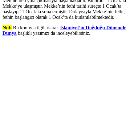
Medine’den yola çıkmasıyla başlamaktadır. Bu ordu 11 Ocak’ta
Mekke’ye ulaşmıştır. Mekke’nin fethi tarihi süreçte 1 Ocak’ta
başlayıp 11 Ocak’ta sona ermiştir. Dolayısıyla Mekke’nin fethi,
fethin başlangıcı olarak 1 Ocak’ta da kutlanılabilmektedir.
Not:
Bu konuyla ilgili olarak
İslamiyet’in Doğduğu Dönemde
Dünya
başlıklı yazımızı da inceleyebilirsiniz.