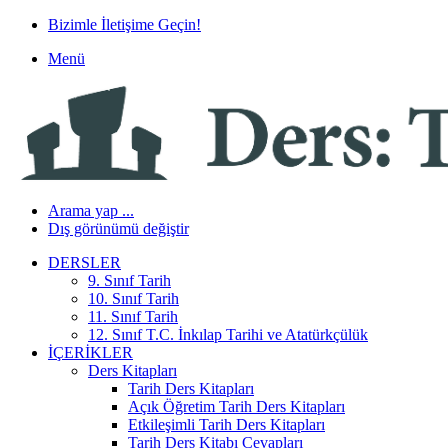
Bizimle İletişime Geçin!
Menü
Arama yap ...
Dış görünümü değiştir
DERSLER
9. Sınıf Tarih
10. Sınıf Tarih
11. Sınıf Tarih
12. Sınıf T.C. İnkılap Tarihi ve Atatürkçülük
İÇERIKLER
Ders Kitapları
Tarih Ders Kitapları
Açık Öğretim Tarih Ders Kitapları
Etkileşimli Tarih Ders Kitapları
Tarih Ders Kitabı Cevapları