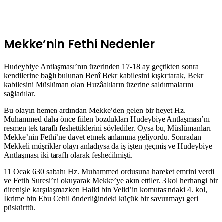
Mekke’nin Fethi Nedenler
Hudeybiye Antlaşması’nın üzerinden 17-18 ay geçtikten sonra
kendilerine bağlı bulunan Benî Bekr kabilesini kışkırtarak, Bekr
kabilesini Müslüman olan Huzâalıların üzerine saldırmalarını
sağladılar.
Bu olayın hemen ardından Mekke’den gelen bir heyet Hz.
Muhammed daha önce fiilen bozdukları Hudeybiye Antlaşması’nı
resmen tek taraflı feshettiklerini söylediler. Oysa bu, Müslümanları
Mekke’nin Fethi’ne davet etmek anlamına geliyordu. Sonradan
Mekkeli müşrikler olayı anladıysa da iş işten geçmiş ve Hudeybiye
Antlaşması iki taraflı olarak feshedilmişti.
11 Ocak 630 sabahı Hz. Muhammed ordusuna hareket emrini verdi
ve Fetih Suresi’ni okuyarak Mekke’ye akın ettiler. 3 kol herhangi bir
direnişle karşılaşmazken Halid bin Velid’in komutasındaki 4. kol,
İkrime bin Ebu Cehil önderliğindeki küçük bir savunmayı geri
püskürttü.