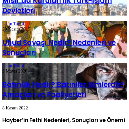
Mısır’da Kurulan İlk Türk-İslam
Devletleri
İslam Tarihi
29 Kasım 2019
Uhud Savaşı Nedir? Nedenleri ve
Sonuçları
İslam Tarihi
9 Mayıs 2020
Bâtınilik Nedir? Bâtıniler Kimlerdir?
Amaçları ve Faaliyetleri
8 Kasım 2022
Hayber’in Fethi Nedenleri, Sonuçları ve Önemi