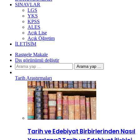
SINAVLAR
LGS
YKS
KPSS
ALES
Açık Lise
Açık Öğretim
İLETIŞIM
Rastgele Makale
Dış görünümü değiştir
Arama yap ...
Tarih Araştırmaları
Tarih ve Edebiyat Birbirlerinden Nasıl