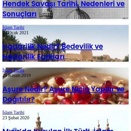
Hendek Savaşı Tarihi, Nedenleri ve
Sonuçları
İslam Tarihi
24 Ocak 2021
Hadarilik Nedir? Bedevilik ve
Hadarilik Farkları
İslam Tarihi
29 Kasım 2019
Aşure Nedir? Aşure Niçin Yapılır ve
Dağıtılır?
İslam Tarihi
23 Şubat 2020