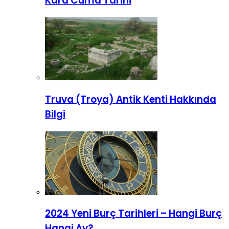
Kara Cuma Tarihi
Truva (Troya) Antik Kenti Hakkında
Bilgi
2024 Yeni Burç Tarihleri – Hangi Burç
Hangi Ay?