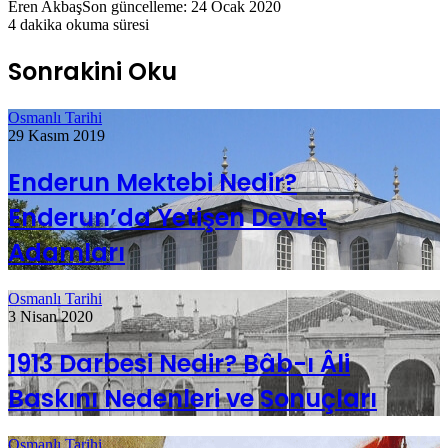
Eren Akbaş
Son güncelleme: 24 Ocak 2020
4 dakika okuma süresi
Sonrakini Oku
Osmanlı Tarihi
29 Kasım 2019
Enderun Mektebi Nedir?
Enderun’da Yetişen Devlet
Adamları
Osmanlı Tarihi
3 Nisan 2020
1913 Darbesi Nedir? Bâb-ı Âli
Baskını Nedenleri ve Sonuçları
Osmanlı Tarihi