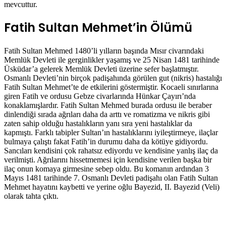
mevcuttur.
Fatih Sultan Mehmet’in Ölümü
Fatih Sultan Mehmed 1480’li yılların başında Mısır civarındaki
Memlük Devleti ile gerginlikler yaşamış ve 25 Nisan 1481 tarihinde
Üsküdar’a gelerek Memlük Devleti üzerine sefer başlatmıştır.
Osmanlı Devleti’nin birçok padişahında görülen gut (nikris) hastalığı
Fatih Sultan Mehmet’te de etkilerini göstermiştir. Kocaeli sınırlarına
giren Fatih ve ordusu Gebze civarlarında Hünkar Çayırı’nda
konaklamışlardır. Fatih Sultan Mehmed burada ordusu ile beraber
dinlendiği sırada ağrıları daha da arttı ve romatizma ve nikris gibi
zaten sahip olduğu hastalıkların yanı sıra yeni hastalıklar da
kapmıştı. Farklı tabipler Sultan’ın hastalıklarını iyileştirmeye, ilaçlar
bulmaya çalıştı fakat Fatih’in durumu daha da kötüye gidiyordu.
Sancıları kendisini çok rahatsız ediyordu ve kendisine yanlış ilaç da
verilmişti. Ağrılarını hissetmemesi için kendisine verilen başka bir
ilaç onun komaya girmesine sebep oldu. Bu komanın ardından 3
Mayıs 1481 tarihinde 7. Osmanlı Devleti padişahı olan Fatih Sultan
Mehmet hayatını kaybetti ve yerine oğlu Bayezid, II. Bayezid (Veli)
olarak tahta çıktı.