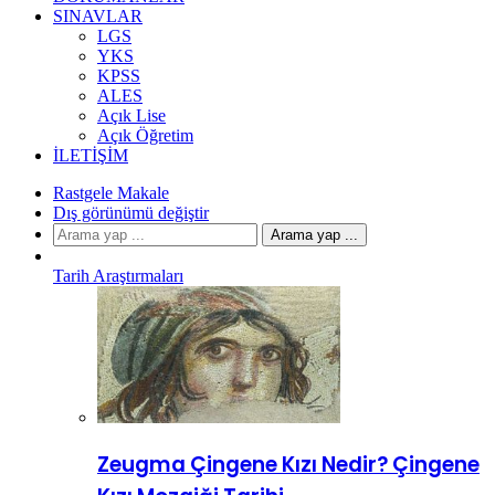
SINAVLAR
LGS
YKS
KPSS
ALES
Açık Lise
Açık Öğretim
İLETIŞIM
Rastgele Makale
Dış görünümü değiştir
Arama yap ...
Tarih Araştırmaları
Zeugma Çingene Kızı Nedir? Çingene