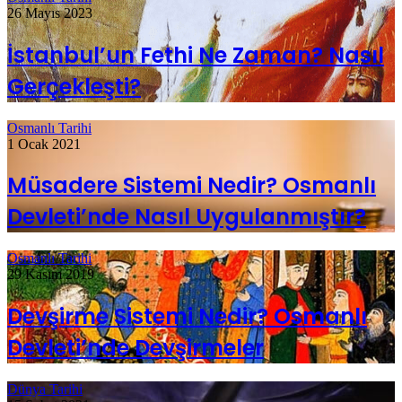
26 Mayıs 2023
İstanbul’un Fethi Ne Zaman? Nasıl
Gerçekleşti?
Osmanlı Tarihi
1 Ocak 2021
Müsadere Sistemi Nedir? Osmanlı
Devleti’nde Nasıl Uygulanmıştır?
Osmanlı Tarihi
29 Kasım 2019
Devşirme Sistemi Nedir? Osmanlı
Devleti’nde Devşirmeler
Dünya Tarihi