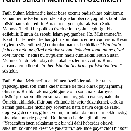
Fatih Sultan Mehmed’e kadar başa geçmiş padişahlara baktığımız
zaman her ne kadar üzerinde tartışmalar olsa da çoğunluk tarafından
müslüman kabul edilir. Buradan da yola çıkarak Fatih Sultan
Mehmed’in dini bir politika üzerine fetih yoluna çıktığı iddia
edilebilir. Bunun da sebebi İslam peygamberi Hz. Muhammed’in
İstanbul’u fetheden herhangi bir komutan üzerine övgüleridir. Kesin
söylenip söylenilmediği emin olunmamak ile birlikte
“İstanbul’u
fetheden ordu ne güzel ordudur ve onu fetheden komutan ne güzel
komutandır.”
hadisi bu övgülerin hadis cümlesidir. Fatih Sultan
Mehmed’in de fetih olayı ile alakalı sözleri mevcuttur. Bunlar
arasında en bilineni
“Ya ben İstanbul’u alırım, ya İstanbul beni.”
sözüdür.
Fatih Sultan Mehmed’in en bilinen özelliklerinden bir tanesi
yapacağı işleri son anına kadar kimse ile fikir olarak paylaşmamış
olmasıdır. Bir fikir aklına geldiğinde onu son ana kadar iyice
düşünüp karar verdikten sonra anında uygulamaya koymaktadır.
Örneğin aklındaki fikir batı yönünde bir sefer düzenlemek olduğu
zaman genellikle hiçbir şey söylemez hatta batıya değil de sanki
doğuya gidecekmiş gibi davranır, ardından da kimsenin beklemediği
bir anda harekete geçerdi. Bu durumu ile de ilgili bilinen
“Yapacağım işten sakalımın tek bir teli dahi haberdar olsaydı,
sakalımı kökünden keser ve yakardım.” şeklinde gayet ciddi bir sözü