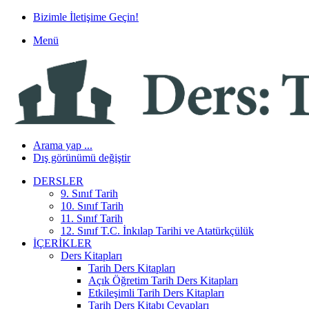
Bizimle İletişime Geçin!
Menü
Arama yap ...
Dış görünümü değiştir
DERSLER
9. Sınıf Tarih
10. Sınıf Tarih
11. Sınıf Tarih
12. Sınıf T.C. İnkılap Tarihi ve Atatürkçülük
İÇERIKLER
Ders Kitapları
Tarih Ders Kitapları
Açık Öğretim Tarih Ders Kitapları
Etkileşimli Tarih Ders Kitapları
Tarih Ders Kitabı Cevapları