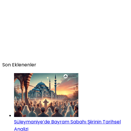
Son Eklenenler
Süleymaniye’de Bayram Sabahı Şiirinin Tarihsel
Analizi