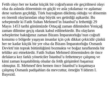
Fetih olayı her ne kadar küçük bir coğrafyanın ele geçirilmesi olayı
olsa da aslında döneminin en güçlü ve asla yıkılamaz ve aşılamaz
dene surların geçildiği, Türk bayrağının dikilmiş olduğu ve dönemin
en önemli olaylarından olup büyük ses getirdiği aşikardır. Bu
sebeptendir ki Fatih Sultan Mehmed’in İstanbul’u fethettiği 29
Mayıs 1453 tarihi günümüzde Ortaçağ zaman diliminden Yeniçağ
zaman dilimine geçiş olarak kabul edilmektedir. Bu olayların
sebeplerine baktığımız zaman Bizans İmparatorluğu’nun coğrafi
konumu o bölgede yaşayan insanlar için çok dikkat çekicidir çünkü
her ne kadar küçük bir yer olsa da Bizans İmparatorluğu Osmanlı
Devleti’nin toprak bütünlüğünü bozmakta ve boğaz taraflarında bir
tehlike arz etmektedir. Fatih Sultan Mehmed döneminden de önce
defalarca kez farklı yöneticiler İstanbul’u fethetmeye çalışmış ve
kimi zaman kuşatabilmiş olsalar da fetih girişimleri başarısız
olmuştur. II. Mehmed’den hemen önce İstanbul’u kuşatmaya
çalışmış Osmanlı padişahları da mevcuttur, örneğin Yıldırım I.
Bayezid.