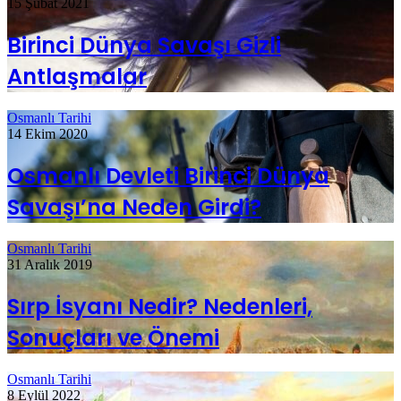
15 Şubat 2021
Birinci Dünya Savaşı Gizli
Antlaşmalar
Osmanlı Tarihi
14 Ekim 2020
Osmanlı Devleti Birinci Dünya
Savaşı’na Neden Girdi?
Osmanlı Tarihi
31 Aralık 2019
Sırp İsyanı Nedir? Nedenleri,
Sonuçları ve Önemi
Osmanlı Tarihi
8 Eylül 2022