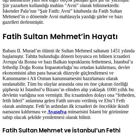
Şiir yazarken kullandığı mahlas “Avni” olarak bilinmektedir.
İskender Pala’nın “Şair Fatih: Avni” kitabında da Fatih Sultan
Mehmed’in o dönemde Avni mahlasıyla yazdığı şiirler ve bazı
gazelleri derlenmiştir.
Fatih Sultan Mehmet’in Hayatı
Babası II. Murad’ın ölümü ile Sultan Mehmed saltanatı 1451 yılında
başlamıştır. Tahtta bulunduğu dönem boyunca en bilinen icraatleri
Avrupa’da Bosna ve bazı Balkan topraklarını fethetmesi, İstanbul’u
fethedip Doğu Roma İmparatorluğu’nu ortadan kaldırması, devlet
ekonomisini altın para basacak düzeyde güçlendirmesi ve
Kanunname-i Ali Osman kanunnamesini hazırlaması olarak
sıralanabilir. Tüm bu olaylar arasında onu en öne çıkaran özelliği
şüphesiz ki İstanbul’u Bizans’ın elinden alıp yaklaşık 1000 yıllık bu
devletin varlığına son vermiştir. Bu icraatinden dolayı ona “fetheden,
fetih lideri” anlamına gelen Fatih unvanı verilmiş ve Ebu’l Feth
olarak anılmıştır. Feth’in ardından ilk icraatleri de öncelikle ikindi
namazını kıldırması ve
Ayasofya
mimarisini İslami bir görünüme
sahip olacak şekilde yeniletmesi olarak bilinir.
Fatih Sultan Mehmet ve İstanbul’un Fethi