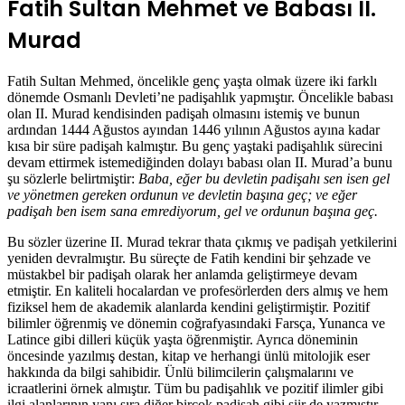
Fatih Sultan Mehmet ve Babası II.
Murad
Fatih Sultan Mehmed, öncelikle genç yaşta olmak üzere iki farklı
dönemde Osmanlı Devleti’ne padişahlık yapmıştır. Öncelikle babası
olan II. Murad kendisinden padişah olmasını istemiş ve bunun
ardından 1444 Ağustos ayından 1446 yılının Ağustos ayına kadar
kısa bir süre padişah kalmıştır. Bu genç yaştaki padişahlık sürecini
devam ettirmek istemediğinden dolayı babası olan II. Murad’a bunu
şu sözlerle belirtmiştir:
Baba, eğer bu devletin padişahı sen isen gel
ve yönetmen gereken ordunun ve devletin başına geç; ve eğer
padişah ben isem sana emrediyorum, gel ve ordunun başına geç.
Bu sözler üzerine II. Murad tekrar thata çıkmış ve padişah yetkilerini
yeniden devralmıştır. Bu süreçte de Fatih kendini bir şehzade ve
müstakbel bir padişah olarak her anlamda geliştirmeye devam
etmiştir. En kaliteli hocalardan ve profesörlerden ders almış ve hem
fiziksel hem de akademik alanlarda kendini geliştirmiştir. Pozitif
bilimler öğrenmiş ve dönemin coğrafyasındaki Farsça, Yunanca ve
Latince gibi dilleri küçük yaşta öğrenmiştir. Ayrıca döneminin
öncesinde yazılmış destan, kitap ve herhangi ünlü mitolojik eser
hakkında da bilgi sahibidir. Ünlü bilimcilerin çalışmalarını ve
icraatlerini örnek almıştır. Tüm bu padişahlık ve pozitif ilimler gibi
ilgi alanlarının yanı sıra diğer birçok padişah gibi şiir de yazmıştır.