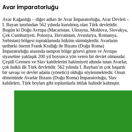
Avar İmparatorluğu
Avar Kağanlığı – diğer adları ile Avar İmparatorluğu, Avar Devleti –
I. Bayan tarafından 562 yılında kurulmuş olan Türk devletidir.
Bugün ki Doğu Avrupa (Macaristan, Ukrayna, Moldova, Slovakya,
Çek Cumhuriyeti, Polonya, Hırvatistan, Avusturya, Romanya,
Sırbistan) bölgesi topraklarında hüküm sürmüşlerdir. Avarların
tarihteki önemi Frank Krallığı ile Bizans (Doğu Roma)
İmparatorluğu arasında tampon bölge görevi gören ve Avrupa
siyasetine yaklaşık 200 yıl boyunca yön veren bir devlet olmasıdır.
Çeşitli Germen ve Slav kabilelerini hakimiyeti altında tutan Avarlar,
çok halklı ilk Türk devletidir. 562 yılında I. Bayhan’ın çok başarılı
bir savaşı ve devlet adamı (yönetici) olduğu söylenmektedir. Onun
döneminde Avarlar Bizans (Doğu Roma) İmparatorluğu, Slav
kabileleri, Türk boyları gibi toplumlarla ittifak halinde kalmıştır.