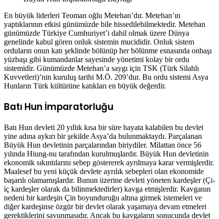
En büyük liderleri Teoman oğlu Metehan’dır. Metehan’ın
yaptıklarının etkisi günümüzde bile hissedilebilmektedir. Metehan
günümüzde Türkiye Cumhuriyet’i dahil olmak üzere Dünya
genelinde kabul gören onluk sistemin mucididir. Onluk sistem
orduların onun katı şeklinde bölünüp her bölünme esnasında onbaşı
yüzbaşı gibi kumandanlar sayesinde yönetimi kolay bir ordu
sistemidir. Günümüzde Metehan’a saygı için TSK (Türk Silahlı
Kuvvetleri)’nin kuruluş tarihi M.Ö. 209’dur. Bu ordu sistemi Asya
Hunların Türk kültürüne katıkları en büyük değerdir.
Batı Hun İmparatorluğu
Batı Hun devleti 20 yıllık kısa bir süre hayata kalabilen bu devlet
yine adına aykırı bir şekilde Asya’da bulunmaktaydı. Parçalanan
Büyük Hun devletinin parçalarından biriydiler. Milattan önce 56
yılında Hiung-nu tarafından kurulmuşlardır. Büyük Hun devletinin
ekonomik sıkıntılarını sebep göstererek ayrılmaya karar vermişlerdir.
Maalesef bu yeni küçük devlete ayrılık sebepleri olan ekonomide
başarılı olamamışlardır. Bunun üzerine devleti yöneten kardeşler (Çi-
iç kardeşler olarak da bilinmektedirler) kavga etmişlerdir. Kavganın
nedeni bir kardeşin Çin boyunduruğu altına girmek istemeleri ve
diğer kardeşinse özgür bir devlet olarak yaşamaya devam etmeleri
gerektiklerini savunmasıdır. Ancak bu kavgaların sonucunda devlet