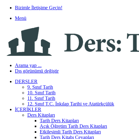
Bizimle İletişime Geçin!
Menü
Arama yap ...
Dış görünümü değiştir
DERSLER
9. Sınıf Tarih
10. Sınıf Tarih
11. Sınıf Tarih
12. Sınıf T.C. İnkılap Tarihi ve Atatürkçülük
İÇERIKLER
Ders Kitapları
Tarih Ders Kitapları
Açık Öğretim Tarih Ders Kitapları
Etkileşimli Tarih Ders Kitapları
Tarih Ders Kitabı Cevapları