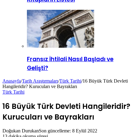
Fransız İhtilali Nasıl Başladı ve
Gelişti?
Anasayfa
/
Tarih Araştırmaları
/
Türk Tarihi
/
16 Büyük Türk Devleti
Hangileridir? Kurucuları ve Bayrakları
Türk Tarihi
16 Büyük Türk Devleti Hangileridir?
Kurucuları ve Bayrakları
Doğukan Durukan
Son güncelleme: 8 Eylül 2022
13 dakika okuma süresi