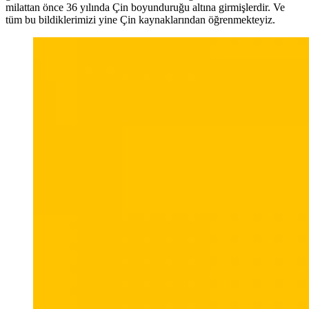
milattan önce 36 yılında Çin boyunduruğu altına girmişlerdir. Ve
tüm bu bildiklerimizi yine Çin kaynaklarından öğrenmekteyiz.