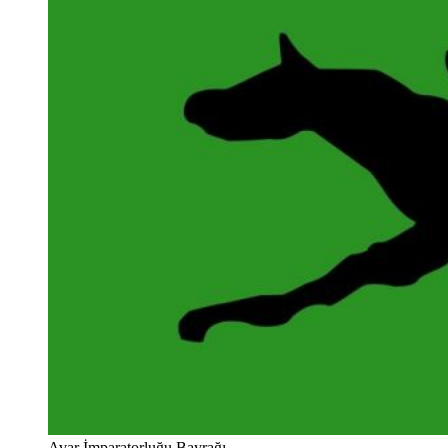
Avar İmparatorluğu Bayrağı