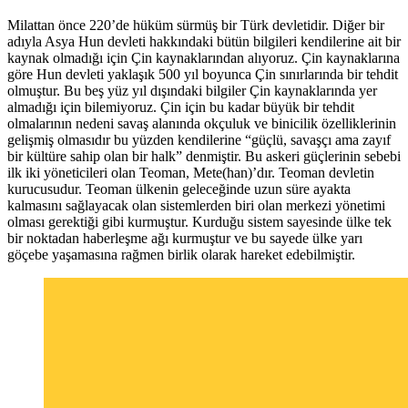
Milattan önce 220’de hüküm sürmüş bir Türk devletidir. Diğer bir
adıyla Asya Hun devleti hakkındaki bütün bilgileri kendilerine ait bir
kaynak olmadığı için Çin kaynaklarından alıyoruz. Çin kaynaklarına
göre Hun devleti yaklaşık 500 yıl boyunca Çin sınırlarında bir tehdit
olmuştur. Bu beş yüz yıl dışındaki bilgiler Çin kaynaklarında yer
almadığı için bilemiyoruz. Çin için bu kadar büyük bir tehdit
olmalarının nedeni savaş alanında okçuluk ve binicilik özelliklerinin
gelişmiş olmasıdır bu yüzden kendilerine “güçlü, savaşçı ama zayıf
bir kültüre sahip olan bir halk” denmiştir. Bu askeri güçlerinin sebebi
ilk iki yöneticileri olan Teoman, Mete(han)’dır. Teoman devletin
kurucusudur. Teoman ülkenin geleceğinde uzun süre ayakta
kalmasını sağlayacak olan sistemlerden biri olan merkezi yönetimi
olması gerektiği gibi kurmuştur. Kurduğu sistem sayesinde ülke tek
bir noktadan haberleşme ağı kurmuştur ve bu sayede ülke yarı
göçebe yaşamasına rağmen birlik olarak hareket edebilmiştir.