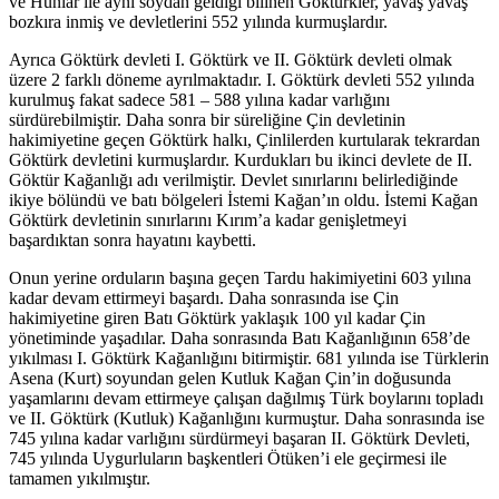
ve Hunlar ile aynı soydan geldiği bilinen Göktürkler, yavaş yavaş
bozkıra inmiş ve devletlerini 552 yılında kurmuşlardır.
Ayrıca Göktürk devleti I. Göktürk ve II. Göktürk devleti olmak
üzere 2 farklı döneme ayrılmaktadır. I. Göktürk devleti 552 yılında
kurulmuş fakat sadece 581 – 588 yılına kadar varlığını
sürdürebilmiştir. Daha sonra bir süreliğine Çin devletinin
hakimiyetine geçen Göktürk halkı, Çinlilerden kurtularak tekrardan
Göktürk devletini kurmuşlardır. Kurdukları bu ikinci devlete de II.
Göktür Kağanlığı adı verilmiştir. Devlet sınırlarını belirlediğinde
ikiye bölündü ve batı bölgeleri İstemi Kağan’ın oldu. İstemi Kağan
Göktürk devletinin sınırlarını Kırım’a kadar genişletmeyi
başardıktan sonra hayatını kaybetti.
Onun yerine orduların başına geçen Tardu hakimiyetini 603 yılına
kadar devam ettirmeyi başardı. Daha sonrasında ise Çin
hakimiyetine giren Batı Göktürk yaklaşık 100 yıl kadar Çin
yönetiminde yaşadılar. Daha sonrasında Batı Kağanlığının 658’de
yıkılması I. Göktürk Kağanlığını bitirmiştir. 681 yılında ise Türklerin
Asena (Kurt) soyundan gelen Kutluk Kağan Çin’in doğusunda
yaşamlarını devam ettirmeye çalışan dağılmış Türk boylarını topladı
ve II. Göktürk (Kutluk) Kağanlığını kurmuştur. Daha sonrasında ise
745 yılına kadar varlığını sürdürmeyi başaran II. Göktürk Devleti,
745 yılında Uygurluların başkentleri Ötüken’i ele geçirmesi ile
tamamen yıkılmıştır.