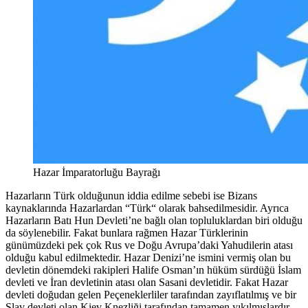
Hazar İmparatorluğu Bayrağı
Hazarların Türk olduğunun iddia edilme sebebi ise Bizans
kaynaklarında Hazarlardan “Türk“ olarak bahsedilmesidir. Ayrıca
Hazarların Batı Hun Devleti’ne bağlı olan topluluklardan biri olduğu
da söylenebilir. Fakat bunlara rağmen Hazar Türklerinin
günümüzdeki pek çok Rus ve Doğu Avrupa’daki Yahudilerin atası
olduğu kabul edilmektedir. Hazar Denizi’ne ismini vermiş olan bu
devletin dönemdeki rakipleri Halife Osman’ın hüküm sürdüğü İslam
devleti ve İran devletinin atası olan Sasani devletidir. Fakat Hazar
devleti doğudan gelen Peçeneklerliler tarafından zayıflatılmış ve bir
Slav devleti olan Kiev Knezliği tarafından tamamen yıkılmışlardır.