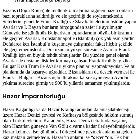
Bizans (Doğu Roma) ile müttefik olmalarına rağmen bazen onların
bazı topraklarına saldırdığı ve ele geçirdiği de söylenmektedir.
Seferlerini genelde Frank Krallığı ve Slav kabilelerinin üstüne yapan
Avarlar ve I. Bayan bunların birçoğundan zafer ile ayrılmıştır.
Güneyde ise günümüz Bulgaristan topraklarının büyük bir kısmını
ele geçiren Avarlar, Konstantinapol’e (İstanbul) çok yaklaşmışlardır.
Defalarca kez İstanbul’u kuşatmaya çalışmışlar fakat hiçbir şekilde
ele geçirememişlerdir. Dokuzuncu yüzyıl süresince Avarlar Frank
Krallığı için en büyük tehdit olmuşlardır. Bu yüzden genel olarak
Avarlar ile dostane ilişkiler kurmaya çalışan Frank Krallığı, gizlice
Bulgar Kralı Trum ile Avarları yıkma planları yapmaktaydılar. Ve bu
planlarında da başarıya uğradılar. Bizanslıların da destek vermesi ile
Frank – Bulgar – Bizans üçlü ittifakına karşı koyamayan Avarlar
yıkılma sürecine girmiş ve 900’lü yıllarda tamamen yıkılmışlardır.
Hazar İmparatorluğu
Hazar Kağanlığı ya da Hazar Krallığı adından da anlaşılabileceği
üzere Hazar Denizi çevresi ve Kafkasya bölgesinde hüküm sürmüş
olan Türk devletidir. Karadeniz, Hazar Denizi etrafında yaşamış
olan Hazarlar, güneyde Van Gölü civarına kadar ilerleyebilmişlerdir.
Hazar kelimesi ise günümüz Türkçesi’nde gezmek anlamına gelen
kaz-maktan gelmektedir. Hazar’ın anlamı ise “gezer “dir. Tek bir