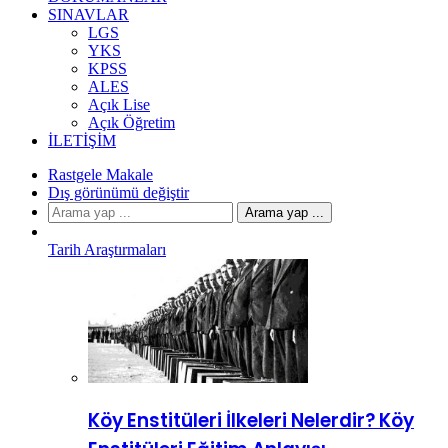
SINAVLAR
LGS
YKS
KPSS
ALES
Açık Lise
Açık Öğretim
İLETIŞIM
Rastgele Makale
Dış görünümü değiştir
Arama yap ...
Tarih Araştırmaları
Köy Enstitüleri İlkeleri Nelerdir? Köy