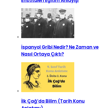
Enstitüleri Eğitim Anlayışı
İspanyol Gribi Nedir? Ne Zaman ve
Nasıl Ortaya Çıktı?
İlk Çağ’da Bilim (Tarih Konu