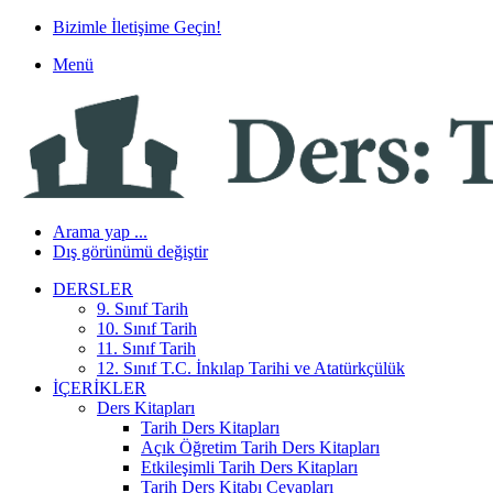
Bizimle İletişime Geçin!
Menü
Arama yap ...
Dış görünümü değiştir
DERSLER
9. Sınıf Tarih
10. Sınıf Tarih
11. Sınıf Tarih
12. Sınıf T.C. İnkılap Tarihi ve Atatürkçülük
İÇERIKLER
Ders Kitapları
Tarih Ders Kitapları
Açık Öğretim Tarih Ders Kitapları
Etkileşimli Tarih Ders Kitapları
Tarih Ders Kitabı Cevapları