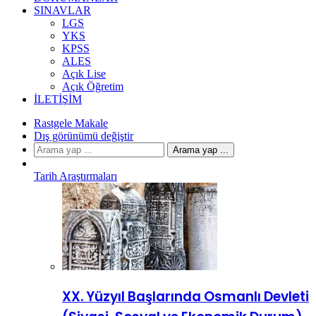
SINAVLAR
LGS
YKS
KPSS
ALES
Açık Lise
Açık Öğretim
İLETIŞIM
Rastgele Makale
Dış görünümü değiştir
Arama yap ...
Tarih Araştırmaları
XX. Yüzyıl Başlarında Osmanlı Devleti