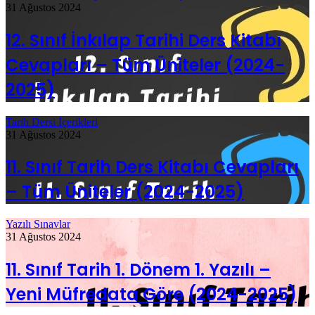
31 Ağustos 2024
12. Sınıf İnkılap Tarihi Ders Kitabı
Cevapları – Tüm Üniteler (2024-
2025)
Tarih Dersi İçerikleri
31 Ağustos 2024
11. Sınıf Tarih Ders Kitabı Cevapları
– Tüm Üniteler (2024-2025)
Yazılı Sınavlar
31 Ağustos 2024
11. Sınıf Tarih 1. Dönem 1. Yazılı –
Yeni Müfredata Göre (2024-2025)