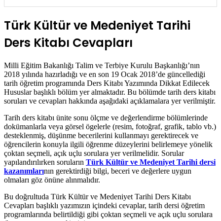
Türk Kültür ve Medeniyet Tarihi
Ders Kitabı Cevapları
Milli Eğitim Bakanlığı Talim ve Terbiye Kurulu Başkanlığı’nın
2018 yılında hazırladığı ve en son 19 Ocak 2018’de güncellediği
tarih öğretim programında Ders Kitabı Yazımında Dikkat Edilecek
Hususlar başlıklı bölüm yer almaktadır. Bu bölümde tarih ders kitabı
soruları ve cevapları hakkında aşağıdaki açıklamalara yer verilmiştir.
Tarih ders kitabı ünite sonu ölçme ve değerlendirme bölümlerinde
dokümanlarla veya görsel ögelerle (resim, fotoğraf, grafik, tablo vb.)
desteklenmiş, düşünme becerilerini kullanmayı gerektirecek ve
öğrencilerin konuyla ilgili öğrenme düzeylerini belirlemeye yönelik
çoktan seçmeli, açık uçlu sorulara yer verilmelidir. Sorular
yapılandırılırken soruların
Türk Kültür ve Medeniyet Tarihi dersi
kazanımları
nın gerektirdiği bilgi, beceri ve değerlere uygun
olmaları göz önüne alınmalıdır.
Bu doğrultuda Türk Kültür ve Medeniyet Tarihi Ders Kitabı
Cevapları başlıklı yazımızın içindeki cevaplar, tarih dersi öğretim
programlarında belirtildiği gibi çoktan seçmeli ve açık uçlu sorulara