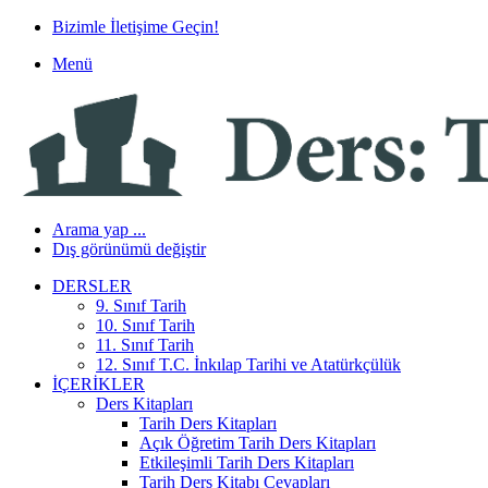
Bizimle İletişime Geçin!
Menü
Arama yap ...
Dış görünümü değiştir
DERSLER
9. Sınıf Tarih
10. Sınıf Tarih
11. Sınıf Tarih
12. Sınıf T.C. İnkılap Tarihi ve Atatürkçülük
İÇERIKLER
Ders Kitapları
Tarih Ders Kitapları
Açık Öğretim Tarih Ders Kitapları
Etkileşimli Tarih Ders Kitapları
Tarih Ders Kitabı Cevapları