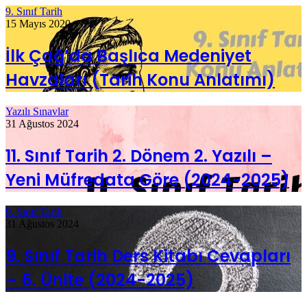
9. Sınıf Tarih
15 Mayıs 2020
İlk Çağ’da Başlıca Medeniyet
Havzaları (Tarih Konu Anlatımı)
Yazılı Sınavlar
31 Ağustos 2024
11. Sınıf Tarih 2. Dönem 2. Yazılı –
Yeni Müfredata Göre (2024-2025)
9. Sınıf Tarih
31 Ağustos 2024
9. Sınıf Tarih Ders Kitabı Cevapları
– 6. Ünite (2024-2025)