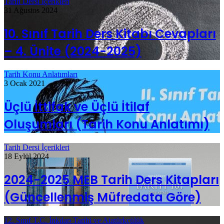
Tarih Dersi İçerikleri
31 Ağustos 2024
10. Sınıf Tarih Ders Kitabı Cevapları
– 4. Ünite (2024-2025)
Tarih Konu Anlatımları
3 Ocak 2021
Üçlü İttifak ve Üçlü İtilaf
Oluşumları (Tarih Konu Anlatımı)
Tarih Dersi İçerikleri
18 Eylül 2024
2024-2025 MEB Tarih Ders Kitapları
(Güncellenmiş Müfredata Göre)
12. Sınıf T.C. İnkılap Tarihi ve Atatürkçülük