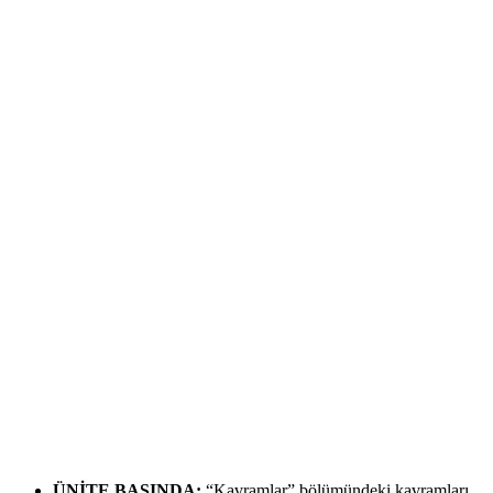
ÜNİTE BAŞINDA:
“Kavramlar” bölümündeki kavramları