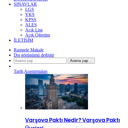
SINAVLAR
LGS
YKS
KPSS
ALES
Açık Lise
Açık Öğretim
İLETIŞIM
Rastgele Makale
Dış görünümü değiştir
Arama yap ...
Tarih Araştırmaları
Varşova Paktı Nedir? Varşova Paktı