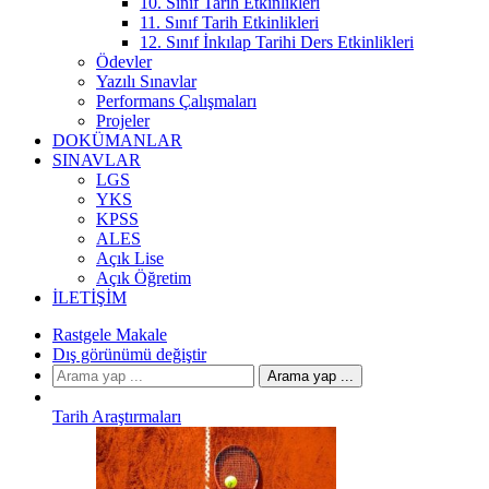
10. Sınıf Tarih Etkinlikleri
11. Sınıf Tarih Etkinlikleri
12. Sınıf İnkılap Tarihi Ders Etkinlikleri
Ödevler
Yazılı Sınavlar
Performans Çalışmaları
Projeler
DOKÜMANLAR
SINAVLAR
LGS
YKS
KPSS
ALES
Açık Lise
Açık Öğretim
İLETIŞIM
Rastgele Makale
Dış görünümü değiştir
Arama yap ...
Tarih Araştırmaları