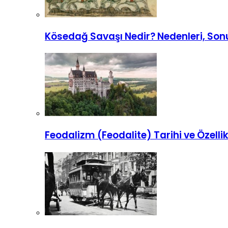
Kösedağ Savaşı Nedir? Nedenleri, Son
Feodalizm (Feodalite) Tarihi ve Özellik