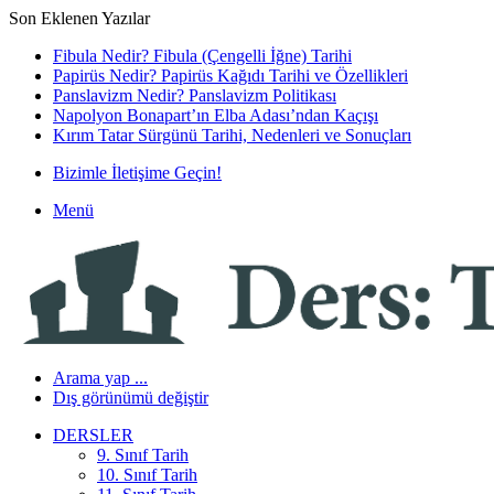
Son Eklenen Yazılar
Fibula Nedir? Fibula (Çengelli İğne) Tarihi
Papirüs Nedir? Papirüs Kağıdı Tarihi ve Özellikleri
Panslavizm Nedir? Panslavizm Politikası
Napolyon Bonapart’ın Elba Adası’ndan Kaçışı
Kırım Tatar Sürgünü Tarihi, Nedenleri ve Sonuçları
Bizimle İletişime Geçin!
Menü
Arama yap ...
Dış görünümü değiştir
DERSLER
9. Sınıf Tarih
10. Sınıf Tarih