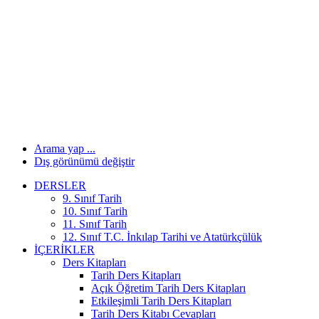
Arama yap ...
Dış görünümü değiştir
DERSLER
9. Sınıf Tarih
10. Sınıf Tarih
11. Sınıf Tarih
12. Sınıf T.C. İnkılap Tarihi ve Atatürkçülük
İÇERIKLER
Ders Kitapları
Tarih Ders Kitapları
Açık Öğretim Tarih Ders Kitapları
Etkileşimli Tarih Ders Kitapları
Tarih Ders Kitabı Cevapları