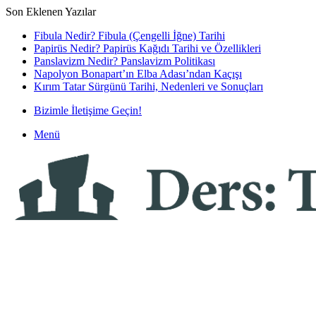
Son Eklenen Yazılar
Fibula Nedir? Fibula (Çengelli İğne) Tarihi
Papirüs Nedir? Papirüs Kağıdı Tarihi ve Özellikleri
Panslavizm Nedir? Panslavizm Politikası
Napolyon Bonapart’ın Elba Adası’ndan Kaçışı
Kırım Tatar Sürgünü Tarihi, Nedenleri ve Sonuçları
Bizimle İletişime Geçin!
Menü