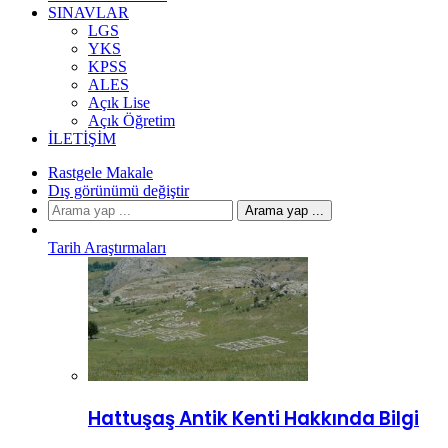
SINAVLAR
LGS
YKS
KPSS
ALES
Açık Lise
Açık Öğretim
İLETIŞIM
Rastgele Makale
Dış görünümü değiştir
Arama yap ...
Tarih Araştırmaları
Hattuşaş Antik Kenti Hakkında Bilgi