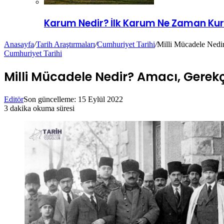
Karum Nedir? İlk Karum Ne Zaman Ku
Anasayfa
/
Tarih Araştırmaları
/
Cumhuriyet Tarihi
/
Milli Mücadele Nedi
Cumhuriyet Tarihi
Milli Mücadele Nedir? Amacı, Gerek
Editör
Son güncelleme: 15 Eylül 2022
3 dakika okuma süresi