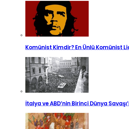
Komünist Kimdir? En Ünlü Komünist Li
İtalya ve ABD’nin Birinci Dünya Savaşı’