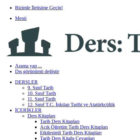
Bizimle İletişime Geçin!
Menü
Arama yap ...
Dış görünümü değiştir
DERSLER
9. Sınıf Tarih
10. Sınıf Tarih
11. Sınıf Tarih
12. Sınıf T.C. İnkılap Tarihi ve Atatürkçülük
İÇERIKLER
Ders Kitapları
Tarih Ders Kitapları
Açık Öğretim Tarih Ders Kitapları
Etkileşimli Tarih Ders Kitapları
Tarih Ders Kitabı Cevapları