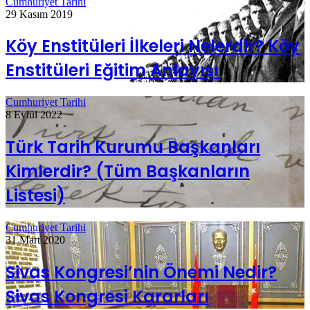
Cumhuriyet Tarihi
29 Kasım 2019
Köy Enstitüleri İlkeleri Nelerdir? Köy
Enstitüleri Eğitim Anlayışı
Cumhuriyet Tarihi
8 Eylül 2022
Türk Tarih Kurumu Başkanları
Kimlerdir? (Tüm Başkanların
Listesi)
Cumhuriyet Tarihi
31 Mart 2020
Sivas Kongresi’nin Önemi Nedir?
Sivas Kongresi Kararları