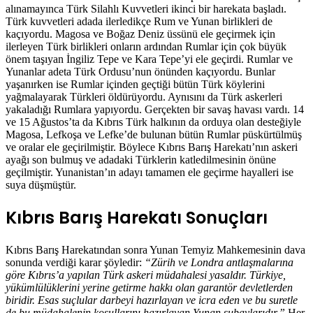
alınamayınca Türk Silahlı Kuvvetleri ikinci bir harekata başladı.
Türk kuvvetleri adada ilerledikçe Rum ve Yunan birlikleri de
kaçıyordu. Magosa ve Boğaz Deniz üssünü ele geçirmek için
ilerleyen Türk birlikleri onların ardından Rumlar için çok büyük
önem taşıyan İngiliz Tepe ve Kara Tepe’yi ele geçirdi. Rumlar ve
Yunanlar adeta Türk Ordusu’nun önünden kaçıyordu. Bunlar
yaşanırken ise Rumlar içinden geçtiği bütün Türk köylerini
yağmalayarak Türkleri öldürüyordu. Aynısını da Türk askerleri
yakaladığı Rumlara yapıyordu. Gerçekten bir savaş havası vardı. 14
ve 15 Ağustos’ta da Kıbrıs Türk halkının da orduya olan desteğiyle
Magosa, Lefkoşa ve Lefke’de bulunan bütün Rumlar püskürtülmüş
ve oralar ele geçirilmiştir. Böylece Kıbrıs Barış Harekatı’nın askeri
ayağı son bulmuş ve adadaki Türklerin katledilmesinin önüne
geçilmiştir. Yunanistan’ın adayı tamamen ele geçirme hayalleri ise
suya düşmüştür.
Kıbrıs Barış Harekatı Sonuçları
Kıbrıs Barış Harekatından sonra Yunan Temyiz Mahkemesinin dava
sonunda verdiği karar şöyledir:
“Zürih ve Londra antlaşmalarına
göre Kıbrıs’a yapılan Türk askeri müdahalesi yasaldır. Türkiye,
yükümlülüklerini yerine getirme hakkı olan garantör devletlerden
biridir. Esas suçlular darbeyi hazırlayan ve icra eden ve bu suretle
de bu müdahalenin koşullarını hazırlayan Yunan subaylarıdır.”
Her