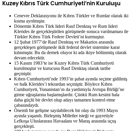
Kuzey Kıbrıs Türk Cumhuriyeti’nin Kuruluşu
Cenevre Deklarasyonu ile Kıbrıs Türkler ve Rumlar olarak iki
kısma ayrılmıştır.
Dönemin Kıbrıs Türk lideri Rauf Denktaş ve Rum lideri
Klerides ile gerçekleştirilen görüşmede sonuca varılmaması ile
Türkler Kıbrıs Türk Federe Devleti’ni kurmuştur.
12 Şubat 1977’de Rauf Denktaş ve Makarios arasında
gerçekleşen görüşmede ikili federal devlet sistemine karar
kılınmıştır. Bu da demek oluyor ki ada ikiye bölünmüş olarak
devam edecektir.
15 Kasım 1983’te ise Kuzey Kıbrıs Türk Cumhuriyeti
kurulmuştur ve kurucusu Rauf Denktaş olarak tarihe
geçmiştir.
Kıbrıs Cumhuriyeti’nde 1993’in şubat ayında seçime gidilmiş
ve halk Klerides’i tekrardan seçmiştir. Böylece Kıbrıs
Cumhuriyeti, Yunanistan’ın da yardımıyla Avrupa Birliği’ne
girme uğraşlarına başlamışlardır. Çünkü Rum kesimi hala
daha güçlü bir devlet olup adayı tamamen kontrol etme
çabasındaydı.
Önemli bir gelişme sayılabilecek bir olay da 1993 Mayıs
ayında yaşandı. Birleşmiş Milletler isteği ve gayretiyle
Lefkoşa Uluslararası Havaalanı ve Maraş arasında uçuş
gerçekleşti.