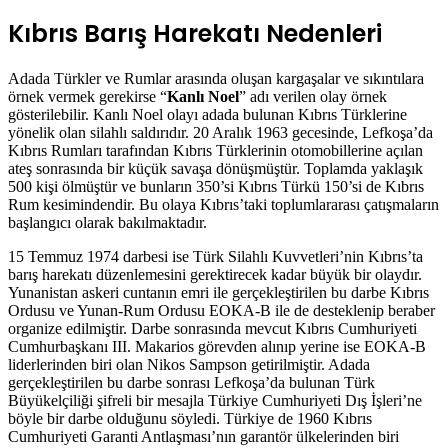
Kıbrıs Barış Harekatı Nedenleri
Adada Türkler ve Rumlar arasında oluşan kargaşalar ve sıkıntılara
örnek vermek gerekirse “
Kanlı Noel
” adı verilen olay örnek
gösterilebilir. Kanlı Noel olayı adada bulunan Kıbrıs Türklerine
yönelik olan silahlı saldırıdır. 20 Aralık 1963 gecesinde, Lefkoşa’da
Kıbrıs Rumları tarafından Kıbrıs Türklerinin otomobillerine açılan
ateş sonrasında bir küçük savaşa dönüşmüştür. Toplamda yaklaşık
500 kişi ölmüştür ve bunların 350’si Kıbrıs Türkü 150’si de Kıbrıs
Rum kesimindendir. Bu olaya Kıbrıs’taki toplumlararası çatışmaların
başlangıcı olarak bakılmaktadır.
15 Temmuz 1974 darbesi ise Türk Silahlı Kuvvetleri’nin Kıbrıs’ta
barış harekatı düzenlemesini gerektirecek kadar büyük bir olaydır.
Yunanistan askeri cuntanın emri ile gerçekleştirilen bu darbe Kıbrıs
Ordusu ve Yunan-Rum Ordusu EOKA-B ile de desteklenip beraber
organize edilmiştir. Darbe sonrasında mevcut Kıbrıs Cumhuriyeti
Cumhurbaşkanı III. Makarios görevden alınıp yerine ise EOKA-B
liderlerinden biri olan Nikos Sampson getirilmiştir. Adada
gerçekleştirilen bu darbe sonrası Lefkoşa’da bulunan Türk
Büyükelçiliği şifreli bir mesajla Türkiye Cumhuriyeti Dış İşleri’ne
böyle bir darbe olduğunu söyledi. Türkiye de 1960 Kıbrıs
Cumhuriyeti Garanti Antlaşması’nın garantör ülkelerinden biri