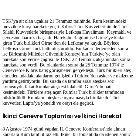
TSK’ya ait olan uçaklar 21 Temmuz tarihinde, Rum kesimindeki
mevzilere karşı harekete geçti. Kıbrıs Türk Kuvvetlerinin de Türk
Silahlı Kuvvetlerle birleşmesiyle Lefkoşa Havalimanı, Kaymaklı ve
çevresine taarruza başladı. Harekatın 3. günü ise Girne’ye kadar
giren Türk birlikleri Girne’den de Lefkoşa’ya kaydı. Böylece
Lefkoşa-Girne Türk hattı oluşturuldu. Bu kadar ilerlemeden sonra
ise Birleşmiş Milletler Güvenlik Konseyi’nin Türkiye’ye olan
harekata son verme çağrısı ile TSK, 22 Temmuz akşamından sonra
harekata son verdi. Bu olanlardan sonra da 25 Temmuz 1974’te
Cenevre’de Kıbrıs barış görüşmeleri gerçekleşti. Türk birlikleri ateş
etmeden adadaki alanlarını genişletip Türkiye’den asker ve malzeme
yardımı getirtiyordu. Bu sırada da taraflar arası ateşkes söz
konusuydu fakat Rumlar ateşkesi ihlal etti. Girne’nin batı
kesimindeki Türklere ateş açan Rumlar Türk birlikler tarafından
püskürtüldü. Rumların ateşkese uymamasıyla birlikte de Türk
kuvvetleri Lapta’ya yöneldi ve orayı ele geçirdi.
İkinci Cenevre Toplantısı ve İkinci Harekat
8 Ağustos 1974 günü yapılan II. Cenevre Konferansı’nda alınan
kararlara Rum tarafı itiraz etti. İkinci bir toplantıda da istenen sonuç