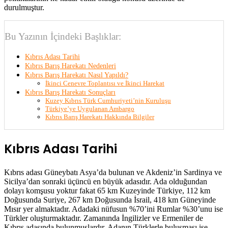
durulmuştur.
Bu Yazının İçindeki Başlıklar:
Kıbrıs Adası Tarihi
Kıbrıs Barış Harekatı Nedenleri
Kıbrıs Barış Harekatı Nasıl Yapıldı?
İkinci Cenevre Toplantısı ve İkinci Harekat
Kıbrıs Barış Harekatı Sonuçları
Kuzey Kıbrıs Türk Cumhuriyeti’nin Kuruluşu
Türkiye’ye Uygulanan Ambargo
Kıbrıs Barış Harekatı Hakkında Bilgiler
Kıbrıs Adası Tarihi
Kıbrıs adası Güneybatı Asya’da bulunan ve Akdeniz’in Sardinya ve
Sicilya’dan sonraki üçüncü en büyük adasıdır. Ada olduğundan
dolayı komşusu yoktur fakat 65 km Kuzeyinde Türkiye, 112 km
Doğusunda Suriye, 267 km Doğusunda İsrail, 418 km Güneyinde
Mısır yer almaktadır. Adadaki nüfusun %70’ini Rumlar %30’unu ise
Türkler oluşturmaktadır. Zamanında İngilizler ve Ermeniler de
Kıbrıs adasında bulunmuşlardır. Adanın Türklerle buluşması ise