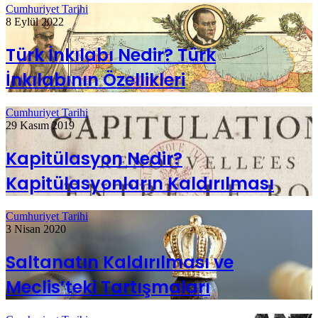
Cumhuriyet Tarihi
8 Eylül 2022
Türk İnkılabı Nedir? Türk
İnkılabının Özellikleri
Cumhuriyet Tarihi
29 Kasım 2019
Kapitülasyon Nedir?
Kapitülasyonların Kaldırılması
Cumhuriyet Tarihi
3 Nisan 2020
Saltanatın Kaldırılması ve
Meclis’teki Tartışmaları