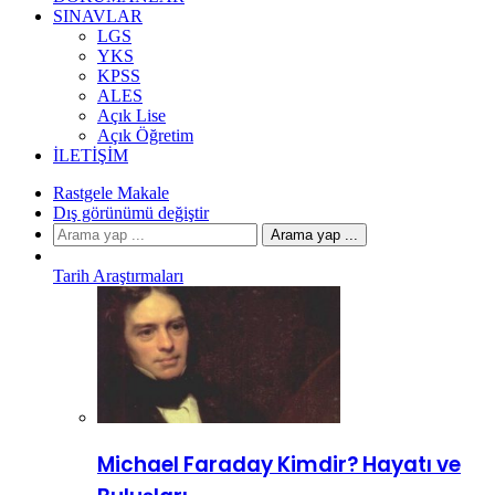
SINAVLAR
LGS
YKS
KPSS
ALES
Açık Lise
Açık Öğretim
İLETIŞIM
Rastgele Makale
Dış görünümü değiştir
Arama yap ...
Tarih Araştırmaları
Michael Faraday Kimdir? Hayatı ve