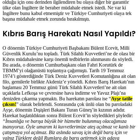
olduğu için onu derinden ilgilendiren bu olaya diğer bir garantör
ülke olan İngiltere ile beraber müdahale etmek istedi. Ne var ki
İngiltere bunu kabul etmemiştir ve Türkiye Cumhuriyeti olaya tek
başına müdahale etmek zorunda bırakılmıştı.
Kıbrıs Barış Harekatı Nasıl Yapıldı?
O dönemin Türkiye Cumhuriyeti Başbakanı Bülent Ecevit, Milli
Güvenlik Kurulu’nu topladı. Türk Silahlı Kuvvetleri’ne de olası bir
Kıbrıs müdahalesine karşı önemli tedbirlerin alınmasını da söyledi.
Bu arada, o dönemin Cumhurbaşkanı olan Fahri Korutürk de
TBMM’yi olağanüstü toplantıya çağırmıştı. Tarih 19 Temmuz
1974’i gösterdiğinde Türk Deniz Kuvvetleri Komutanlığına ait olan
filo, gemilerle birlikte Akdeniz’e yöneldi. Kıbrıs Barış Harekatı’nın
başlaması 20 Temmuz günü Türk Silahlı Kuvvetleri’ne ait olan
uçaklarla Lefkoşa ve çevresine hava indirme ve Yavuz Plajı’na
denizden çıkarma yapmaktı. Bu harekatın parolası ise “
Ayşe tatile
çıksın!
” olarak belirlendi. Sonrasında çok ünlü olan bu paroladaki
Ayşe, dönemin Dışişleri Bakanı Turan Güneş’in kızının adıdır.
Harekat başlatıldıktan sonra Bülent Ecevit’in söyledikleri şöyledir:
“İnsanlığa ve barışa büyük bir hizmette bulunmuş olacağımıza
inanıyoruz. Öyle umarım ki kuvvetlerimize ateş açılmaz ve kanlı bir
çatışmaya yol açılmaz. Biz aslında savaş için değil barış için ve
yalnız Türklere değil Rumlara da barış getirmek için adaya