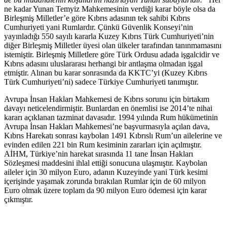
ne kadar Yunan Temyiz Mahkemesinin verdiği karar böyle olsa da
Birleşmiş Milletler’e göre Kıbrıs adasının tek sahibi Kıbrıs
Cumhuriyeti yani Rumlardır. Çünkü Güvenlik Konseyi’nin
yayınladığı 550 sayılı kararla Kuzey Kıbrıs Türk Cumhuriyeti’nin
diğer Birleşmiş Milletler üyesi olan ülkeler tarafından tanınmamasını
istemiştir. Birleşmiş Milletlere göre Türk Ordusu adada işgalcidir ve
Kıbrıs adasını uluslararası herhangi bir antlaşma olmadan işgal
etmiştir. Alınan bu karar sonrasında da KKTC’yi (Kuzey Kıbrıs
Türk Cumhuriyeti’ni) sadece Türkiye Cumhuriyeti tanımıştır.
Avrupa İnsan Hakları Mahkemesi de Kıbrıs sorunu için birtakım
davayı neticelendirmiştir. Bunlardan en önemlisi ise 2014’te nihai
kararı açıklanan tazminat davasıdır. 1994 yılında Rum hükümetinin
Avrupa İnsan Hakları Mahkemesi’ne başvurmasıyla açılan dava,
Kıbrıs Harekatı sonrası kaybolan 1491 Kıbrıslı Rum’un ailelerine ve
evinden edilen 221 bin Rum kesiminin zararları için açılmıştır.
AİHM, Türkiye’nin harekat sırasında 11 tane İnsan Hakları
Sözleşmesi maddesini ihlal ettiği sonucuna ulaşmıştır. Kaybolan
aileler için 30 milyon Euro, adanın Kuzeyinde yani Türk kesimi
içerişinde yaşamak zorunda bırakılan Rumlar için de 60 milyon
Euro olmak üzere toplam da 90 milyon Euro ödemesi için karar
çıkmıştır.