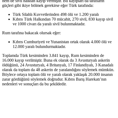
hem de sivil halktan kayıp vermiştir. Bu kayıpları da tarafların
güçleri gibi ikiye bölmek gerekirse eğer Türk tarafında:
Türk Silahlı Kuvvetlerinden 498 ölü ve 1.200 yaralı
Kıbrıs Türk Halkından 70 mücahit, 270 sivil, 830 kayıp sivil
ve 1000 civarı da yaralı sivil bulunmaktadır.
Rum tarafına bakacak olursak eğer:
Kıbrıs Cumhuriyeti ve Yunanistan ortak olarak 4.000 ölü ve
12.000 yaralı bulundurmaktadır.
Toplamda Türk kesiminden 3.841 kayıp, Rum kesiminden de
16.000 kayıp verilmiştir. Buna ek olarak da 3 Avusturyalı askerin
öldüğünü, 24 Avusturyalı, 4 Britanyalı, 17 Finlandiyalı, 3 Kanadalı
olarak da toplam da 48 askerin de yaralandığını söylemek mümkün.
Böylece ortaya toplam ölü ve yaralı olarak yaklaşık 20.000 insanın
zarar gördüğünü söylemek doğrudur. Kıbrıs Barış Harekatı’nın
nedenleri ve sonuçları da bu şekildedir.