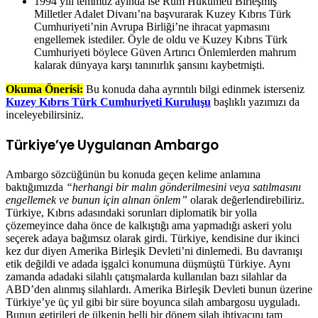
1994 yılı temmuz ayında ise Rum Hükümeti Birleşmiş
Milletler Adalet Divanı’na başvurarak Kuzey Kıbrıs Türk
Cumhuriyeti’nin Avrupa Birliği’ne ihracat yapmasını
engellemek istediler. Öyle de oldu ve Kuzey Kıbrıs Türk
Cumhuriyeti böylece Güven Artırıcı Önlemlerden mahrum
kalarak dünyaya karşı tanınırlık şansını kaybetmişti.
Okuma Önerisi:
Bu konuda daha ayrıntılı bilgi edinmek isterseniz
Kuzey Kıbrıs Türk Cumhuriyeti Kuruluşu
başlıklı yazımızı da
inceleyebilirsiniz.
Türkiye’ye Uygulanan Ambargo
Ambargo sözcüğünün bu konuda geçen kelime anlamına
baktığımızda
“herhangi bir malın gönderilmesini veya satılmasını
engellemek ve bunun için alınan önlem”
olarak değerlendirebiliriz.
Türkiye, Kıbrıs adasındaki sorunları diplomatik bir yolla
çözemeyince daha önce de kalkıştığı ama yapmadığı askeri yolu
seçerek adaya bağımsız olarak girdi. Türkiye, kendisine dur ikinci
kez dur diyen Amerika Birleşik Devleti’ni dinlemedi. Bu davranışı
etik değildi ve adada işgalci konumuna düşmüştü Türkiye. Aynı
zamanda adadaki silahlı çatışmalarda kullanılan bazı silahlar da
ABD’den alınmış silahlardı. Amerika Birleşik Devleti bunun üzerine
Türkiye’ye üç yıl gibi bir süre boyunca silah ambargosu uyguladı.
Bunun getirileri de ülkenin belli bir dönem silah ihtiyacını tam