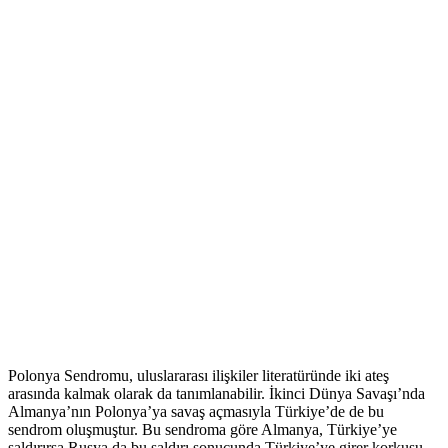
Polonya Sendromu, uluslararası ilişkiler literatüründe iki ateş
arasında kalmak olarak da tanımlanabilir. İkinci Dünya Savaşı’nda
Almanya’nın Polonya’ya savaş açmasıyla Türkiye’de de bu
sendrom oluşmuştur. Bu sendroma göre Almanya, Türkiye’ye
saldırırsa Rusya da bu saldırı sonucunda Türkiye’ye girer korkusu