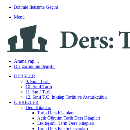
Bizimle İletişime Geçin!
Menü
Arama yap ...
Dış görünümü değiştir
DERSLER
9. Sınıf Tarih
10. Sınıf Tarih
11. Sınıf Tarih
12. Sınıf T.C. İnkılap Tarihi ve Atatürkçülük
İÇERIKLER
Ders Kitapları
Tarih Ders Kitapları
Açık Öğretim Tarih Ders Kitapları
Etkileşimli Tarih Ders Kitapları
Tarih Ders Kitabı Cevapları