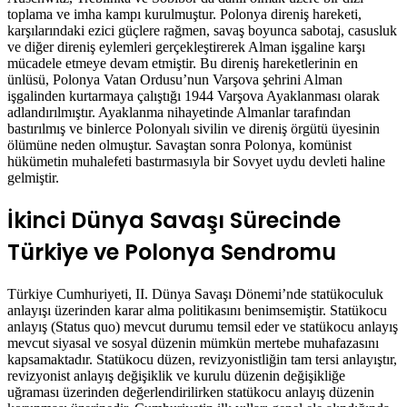
toplama ve imha kampı kurulmuştur. Polonya direniş hareketi,
karşılarındaki ezici güçlere rağmen, savaş boyunca sabotaj, casusluk
ve diğer direniş eylemleri gerçekleştirerek Alman işgaline karşı
mücadele etmeye devam etmiştir. Bu direniş hareketlerinin en
ünlüsü, Polonya Vatan Ordusu’nun Varşova şehrini Alman
işgalinden kurtarmaya çalıştığı 1944 Varşova Ayaklanması olarak
adlandırılmıştır. Ayaklanma nihayetinde Almanlar tarafından
bastırılmış ve binlerce Polonyalı sivilin ve direniş örgütü üyesinin
ölümüne neden olmuştur. Savaştan sonra Polonya, komünist
hükümetin muhalefeti bastırmasıyla bir Sovyet uydu devleti haline
gelmiştir.
İkinci Dünya Savaşı Sürecinde
Türkiye ve Polonya Sendromu
Türkiye Cumhuriyeti, II. Dünya Savaşı Dönemi’nde statükoculuk
anlayışı üzerinden karar alma politikasını benimsemiştir. Statükocu
anlayış (Status quo) mevcut durumu temsil eder ve statükocu anlayış
mevcut siyasal ve sosyal düzenin mümkün mertebe muhafazasını
kapsamaktadır. Statükocu düzen, revizyonistliğin tam tersi anlayıştır,
revizyonist anlayış değişiklik ve kurulu düzenin değişikliğe
uğraması üzerinden değerlendirilirken statükocu anlayış düzenin