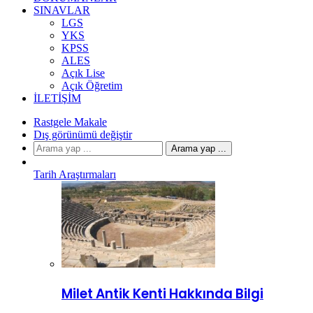
SINAVLAR
LGS
YKS
KPSS
ALES
Açık Lise
Açık Öğretim
İLETIŞIM
Rastgele Makale
Dış görünümü değiştir
Arama yap ...
Tarih Araştırmaları
Milet Antik Kenti Hakkında Bilgi