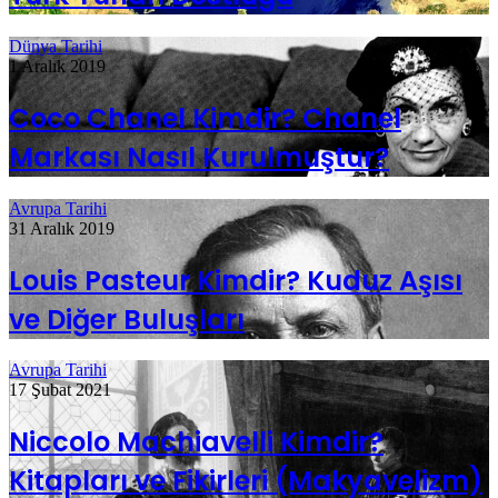
Dünya Tarihi
1 Aralık 2019
Coco Chanel Kimdir? Chanel
Markası Nasıl Kurulmuştur?
Avrupa Tarihi
31 Aralık 2019
Louis Pasteur Kimdir? Kuduz Aşısı
ve Diğer Buluşları
Avrupa Tarihi
17 Şubat 2021
Niccolo Machiavelli Kimdir?
Kitapları ve Fikirleri (Makyavelizm)