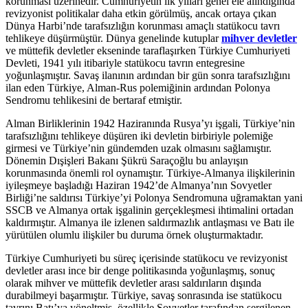
korunması üzerinedir. Cumhuriyetin ilk yılları genel ele alındığında
revizyonist politikalar daha etkin görülmüş, ancak ortaya çıkan
Dünya Harbi’nde tarafsızlığın korunması amaçlı statükocu tavrı
tehlikeye düşürmüştür. Dünya genelinde kutuplar
mihver devletler
ve müttefik devletler ekseninde taraflaşırken Türkiye Cumhuriyeti
Devleti, 1941 yılı itibariyle statükocu tavrın entegresine
yoğunlaşmıştır. Savaş ilanının ardından bir gün sonra tarafsızlığını
ilan eden Türkiye, Alman-Rus polemiğinin ardından Polonya
Sendromu tehlikesini de bertaraf etmiştir.
Alman Birliklerinin 1942 Haziranında Rusya’yı işgali, Türkiye’nin
tarafsızlığını tehlikeye düşüren iki devletin birbiriyle polemiğe
girmesi ve Türkiye’nin gündemden uzak olmasını sağlamıştır.
Dönemin Dışişleri Bakanı Şükrü Saraçoğlu bu anlayışın
korunmasında önemli rol oynamıştır. Türkiye-Almanya ilişkilerinin
iyileşmeye başladığı Haziran 1942’de Almanya’nın Sovyetler
Birliği’ne saldırısı Türkiye’yi Polonya Sendromuna uğramaktan yani
SSCB ve Almanya ortak işgalinin gerçekleşmesi ihtimalini ortadan
kaldırmıştır. Almanya ile izlenen saldırmazlık antlaşması ve Batı ile
yürütülen olumlu ilişkiler bu duruma örnek oluşturmaktadır.
Türkiye Cumhuriyeti bu süreç içerisinde statükocu ve revizyonist
devletler arası ince bir denge politikasında yoğunlaşmış, sonuç
olarak mihver ve müttefik devletler arası saldırıların dışında
durabilmeyi başarmıştır. Türkiye, savaş sonrasında ise statükocu
tavrını Batı’ya yöneltmiş, özellikle Sovyetler tarafından sergilenen