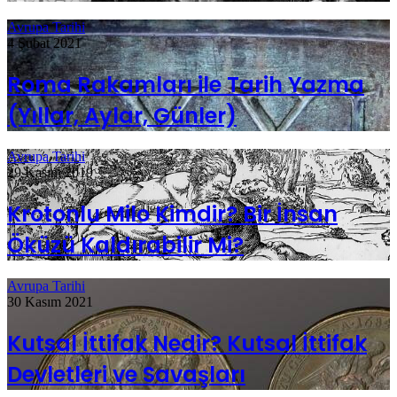
Avrupa Tarihi
4 Şubat 2021
Roma Rakamları ile Tarih Yazma
(Yıllar, Aylar, Günler)
Avrupa Tarihi
29 Kasım 2019
Krotonlu Milo Kimdir? Bir İnsan
Öküzü Kaldırabilir Mi?
Avrupa Tarihi
30 Kasım 2021
Kutsal İttifak Nedir? Kutsal İttifak
Devletleri ve Savaşları