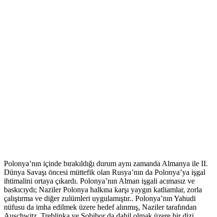
Polonya’nın içinde bırakıldığı durum aynı zamanda Almanya ile II.
Dünya Savaşı öncesi müttefik olan Rusya’nın da Polonya’ya işgal
ihtimalini ortaya çıkardı. Polonya’nın Alman işgali acımasız ve
baskıcıydı; Naziler Polonya halkına karşı yaygın katliamlar, zorla
çalıştırma ve diğer zulümleri uygulamıştır.. Polonya’nın Yahudi
nüfusu da imha edilmek üzere hedef alınmış, Naziler tarafından
Auschwitz, Treblinka ve Sobibor da dahil olmak üzere bir dizi