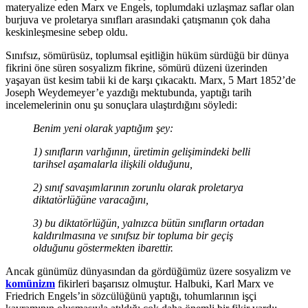
materyalize eden Marx ve Engels, toplumdaki uzlaşmaz saflar olan
burjuva ve proletarya sınıfları arasındaki çatışmanın çok daha
keskinleşmesine sebep oldu.
Sınıfsız, sömürüsüz, toplumsal eşitliğin hüküm sürdüğü bir dünya
fikrini öne süren sosyalizm fikrine, sömürü düzeni üzerinden
yaşayan üst kesim tabii ki de karşı çıkacaktı. Marx, 5 Mart 1852’de
Joseph Weydemeyer’e yazdığı mektubunda, yaptığı tarih
incelemelerinin onu şu sonuçlara ulaştırdığını söyledi:
Benim yeni olarak yaptığım şey:
1) sınıfların varlığının, üretimin gelişimindeki belli
tarihsel aşamalarla ilişkili olduğunu,
2) sınıf savaşımlarının zorunlu olarak proletarya
diktatörlüğüne varacağını,
3) bu diktatörlüğün, yalnızca bütün sınıfların ortadan
kaldırılmasına ve sınıfsız bir topluma bir geçiş
olduğunu göstermekten ibarettir.
Ancak günümüz dünyasından da gördüğümüz üzere sosyalizm ve
komünizm
fikirleri başarısız olmuştur. Halbuki, Karl Marx ve
Friedrich Engels’in sözcülüğünü yaptığı, tohumlarının işçi