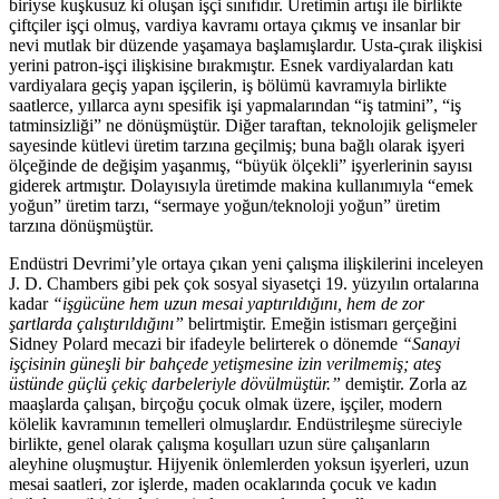
biriyse kuşkusuz ki oluşan işçi sınıfıdır. Üretimin artışı ile birlikte
çiftçiler işçi olmuş, vardiya kavramı ortaya çıkmış ve insanlar bir
nevi mutlak bir düzende yaşamaya başlamışlardır. Usta-çırak ilişkisi
yerini patron-işçi ilişkisine bırakmıştır. Esnek vardiyalardan katı
vardiyalara geçiş yapan işçilerin, iş bölümü kavramıyla birlikte
saatlerce, yıllarca aynı spesifik işi yapmalarından “iş tatmini”, “iş
tatminsizliği” ne dönüşmüştür. Diğer taraftan, teknolojik gelişmeler
sayesinde kütlevi üretim tarzına geçilmiş; buna bağlı olarak işyeri
ölçeğinde de değişim yaşanmış, “büyük ölçekli” işyerlerinin sayısı
giderek artmıştır. Dolayısıyla üretimde makina kullanımıyla “emek
yoğun” üretim tarzı, “sermaye yoğun/teknoloji yoğun” üretim
tarzına dönüşmüştür.
Endüstri Devrimi’yle ortaya çıkan yeni çalışma ilişkilerini inceleyen
J. D. Chambers gibi pek çok sosyal siyasetçi 19. yüzyılın ortalarına
kadar
“işgücüne hem uzun mesai yaptırıldığını, hem de zor
şartlarda çalıştırıldığını”
belirtmiştir. Emeğin istismarı gerçeğini
Sidney Polard mecazi bir ifadeyle belirterek o dönemde
“Sanayi
işçisinin güneşli bir bahçede yetişmesine izin verilmemiş; ateş
üstünde güçlü çekiç darbeleriyle dövülmüştür.”
demiştir. Zorla az
maaşlarda çalışan, birçoğu çocuk olmak üzere, işçiler, modern
kölelik kavramının temelleri olmuşlardır. Endüstrileşme süreciyle
birlikte, genel olarak çalışma koşulları uzun süre çalışanların
aleyhine oluşmuştur. Hijyenik önlemlerden yoksun işyerleri, uzun
mesai saatleri, zor işlerde, maden ocaklarında çocuk ve kadın