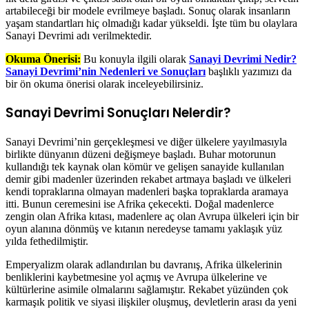
artabileceği bir modele evrilmeye başladı. Sonuç olarak insanların
yaşam standartları hiç olmadığı kadar yükseldi. İşte tüm bu olaylara
Sanayi Devrimi adı verilmektedir.
Okuma Önerisi:
Bu konuyla ilgili olarak
Sanayi Devrimi Nedir?
Sanayi Devrimi’nin Nedenleri ve Sonuçları
başlıklı yazımızı da
bir ön okuma önerisi olarak inceleyebilirsiniz.
Sanayi Devrimi Sonuçları Nelerdir?
Sanayi Devrimi’nin gerçekleşmesi ve diğer ülkelere yayılmasıyla
birlikte dünyanın düzeni değişmeye başladı. Buhar motorunun
kullandığı tek kaynak olan kömür ve gelişen sanayide kullanılan
demir gibi madenler üzerinden rekabet artmaya başladı ve ülkeleri
kendi topraklarına olmayan madenleri başka topraklarda aramaya
itti. Bunun ceremesini ise Afrika çekecekti. Doğal madenlerce
zengin olan Afrika kıtası, madenlere aç olan Avrupa ülkeleri için bir
oyun alanına dönmüş ve kıtanın neredeyse tamamı yaklaşık yüz
yılda fethedilmiştir.
Emperyalizm olarak adlandırılan bu davranış, Afrika ülkelerinin
benliklerini kaybetmesine yol açmış ve Avrupa ülkelerine ve
kültürlerine asimile olmalarını sağlamıştır. Rekabet yüzünden çok
karmaşık politik ve siyasi ilişkiler oluşmuş, devletlerin arası da yeni