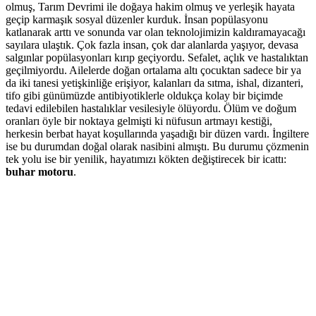
olmuş, Tarım Devrimi ile doğaya hakim olmuş ve yerleşik hayata
geçip karmaşık sosyal düzenler kurduk. İnsan popülasyonu
katlanarak arttı ve sonunda var olan teknolojimizin kaldıramayacağı
sayılara ulaştık. Çok fazla insan, çok dar alanlarda yaşıyor, devasa
salgınlar popülasyonları kırıp geçiyordu. Sefalet, açlık ve hastalıktan
geçilmiyordu. Ailelerde doğan ortalama altı çocuktan sadece bir ya
da iki tanesi yetişkinliğe erişiyor, kalanları da sıtma, ishal, dizanteri,
tifo gibi günümüzde antibiyotiklerle oldukça kolay bir biçimde
tedavi edilebilen hastalıklar vesilesiyle ölüyordu. Ölüm ve doğum
oranları öyle bir noktaya gelmişti ki nüfusun artmayı kestiği,
herkesin berbat hayat koşullarında yaşadığı bir düzen vardı. İngiltere
ise bu durumdan doğal olarak nasibini almıştı. Bu durumu çözmenin
tek yolu ise bir yenilik, hayatımızı kökten değiştirecek bir icattı:
buhar motoru
.