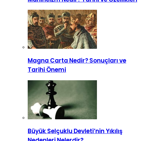
Magna Carta Nedir? Sonuçları ve
Tarihi Önemi
Büyük Selçuklu Devleti’nin Yıkılış
Nedenleri Nelerdir?