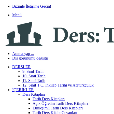
Bizimle İletişime Geçin!
Menü
Arama yap ...
Dış görünümü değiştir
DERSLER
9. Sınıf Tarih
10. Sınıf Tarih
11. Sınıf Tarih
12. Sınıf T.C. İnkılap Tarihi ve Atatürkçülük
İÇERIKLER
Ders Kitapları
Tarih Ders Kitapları
Açık Öğretim Tarih Ders Kitapları
Etkileşimli Tarih Ders Kitapları
Tarih Ders Kitabı Cevapları