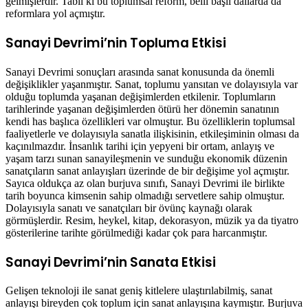
gelmişlerdir. Tabii ki bu toplumsal reform, belli başlı dallarda da
reformlara yol açmıştır.
Sanayi Devrimi’nin Topluma Etkisi
Sanayi Devrimi sonuçları arasında sanat konusunda da önemli
değişiklikler yaşanmıştır. Sanat, toplumu yansıtan ve dolayısıyla var
olduğu toplumda yaşanan değişimlerden etkilenir. Toplumların
tarihlerinde yaşanan değişimlerden ötürü her dönemin sanatının
kendi has başlıca özellikleri var olmuştur. Bu özelliklerin toplumsal
faaliyetlerle ve dolayısıyla sanatla ilişkisinin, etkileşiminin olması da
kaçınılmazdır. İnsanlık tarihi için yepyeni bir ortam, anlayış ve
yaşam tarzı sunan sanayileşmenin ve sunduğu ekonomik düzenin
sanatçıların sanat anlayışları üzerinde de bir değişime yol açmıştır.
Sayıca oldukça az olan burjuva sınıfı, Sanayi Devrimi ile birlikte
tarih boyunca kimsenin sahip olmadığı servetlere sahip olmuştur.
Dolayısıyla sanatı ve sanatçıları bir övünç kaynağı olarak
görmüşlerdir. Resim, heykel, kitap, dekorasyon, müzik ya da tiyatro
gösterilerine tarihte görülmediği kadar çok para harcanmıştır.
Sanayi Devrimi’nin Sanata Etkisi
Gelişen teknoloji ile sanat geniş kitlelere ulaştırılabilmiş, sanat
anlayışı bireyden çok toplum için sanat anlayışına kaymıştır. Burjuva