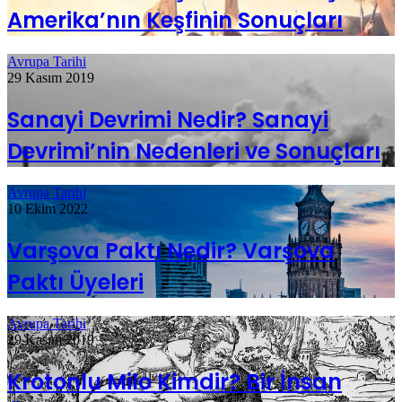
Amerika’nın Keşfinin Sonuçları
Avrupa Tarihi
29 Kasım 2019
Sanayi Devrimi Nedir? Sanayi
Devrimi’nin Nedenleri ve Sonuçları
Avrupa Tarihi
10 Ekim 2022
Varşova Paktı Nedir? Varşova
Paktı Üyeleri
Avrupa Tarihi
29 Kasım 2019
Krotonlu Milo Kimdir? Bir İnsan