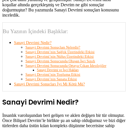
koşullar altında gerçekleşmiş ve Devrim ne gibi sonuçlar
doğurmuştur? Bu yazımızda Sanayi Devrimi sonuçları konusunu
inceledik.
Bu Yazının İçindeki Başlıklar:
Sanayi Devrimi Nedir?
Sanayi Devrimi Sonuçları Nelerdir?
Sanayi Devrimi’nin Sağlık Üzerindeki Etkisi
Sanayi Devrimi’nin Nüfus Üzerindeki Etkisi
Sanayi Devrimi Sonucunda Oluşan İşçi Sınıfı
Sanayi Devrimi Sonucunda Ortaya Çıkan İdeolojiler
Sanayi Devrimi ve İşçi Hakları
Sanayi Devrimi’nin Topluma Etkisi
Sanayi Devrimi’nin Sanata Etkisi
Sanayi Devrimi Sonuçları İyi Mi Kötü Mü?
Sanayi Devrimi Nedir?
İnsanlık varoluşundan beri gelişen ve aklen değişen bir tür olmuştur.
Önce Bilişsel Devrim’le birlikte şu an sahip olduğumuz ve bizi diğer
türlerden daha üstün kılan kompleks düşünme becerisine sahip