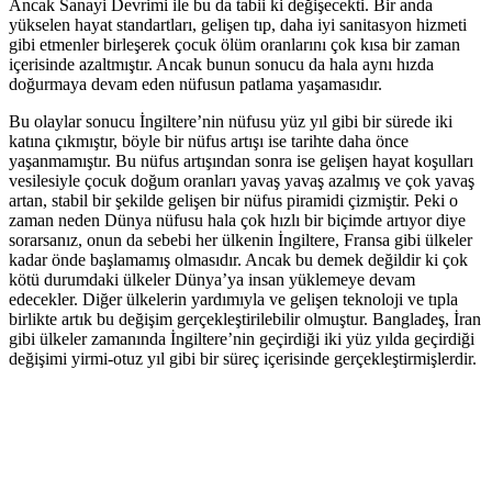
Ancak Sanayi Devrimi ile bu da tabii ki değişecekti. Bir anda
yükselen hayat standartları, gelişen tıp, daha iyi sanitasyon hizmeti
gibi etmenler birleşerek çocuk ölüm oranlarını çok kısa bir zaman
içerisinde azaltmıştır. Ancak bunun sonucu da hala aynı hızda
doğurmaya devam eden nüfusun patlama yaşamasıdır.
Bu olaylar sonucu İngiltere’nin nüfusu yüz yıl gibi bir sürede iki
katına çıkmıştır, böyle bir nüfus artışı ise tarihte daha önce
yaşanmamıştır. Bu nüfus artışından sonra ise gelişen hayat koşulları
vesilesiyle çocuk doğum oranları yavaş yavaş azalmış ve çok yavaş
artan, stabil bir şekilde gelişen bir nüfus piramidi çizmiştir. Peki o
zaman neden Dünya nüfusu hala çok hızlı bir biçimde artıyor diye
sorarsanız, onun da sebebi her ülkenin İngiltere, Fransa gibi ülkeler
kadar önde başlamamış olmasıdır. Ancak bu demek değildir ki çok
kötü durumdaki ülkeler Dünya’ya insan yüklemeye devam
edecekler. Diğer ülkelerin yardımıyla ve gelişen teknoloji ve tıpla
birlikte artık bu değişim gerçekleştirilebilir olmuştur. Bangladeş, İran
gibi ülkeler zamanında İngiltere’nin geçirdiği iki yüz yılda geçirdiği
değişimi yirmi-otuz yıl gibi bir süreç içerisinde gerçekleştirmişlerdir.