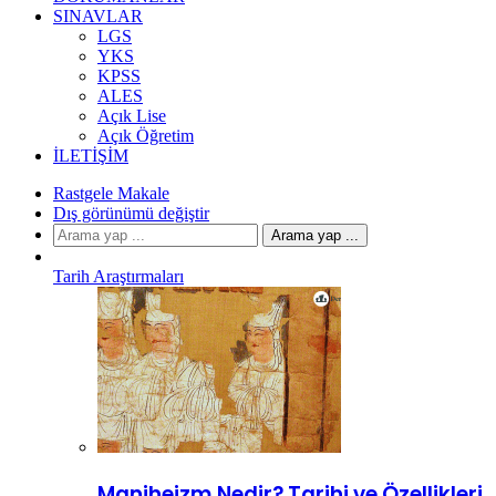
SINAVLAR
LGS
YKS
KPSS
ALES
Açık Lise
Açık Öğretim
İLETIŞIM
Rastgele Makale
Dış görünümü değiştir
Arama yap ...
Tarih Araştırmaları
Maniheizm Nedir? Tarihi ve Özellikleri