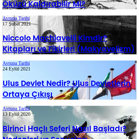
Öküzü Kaldırabilir Mi?
Avrupa Tarihi
17 Şubat 2021
Niccolo Machiavelli Kimdir?
Kitapları ve Fikirleri (Makyavelizm)
Avrupa Tarihi
24 Eylül 2021
Ulus Devlet Nedir? Ulus Devletlerin
Ortaya Çıkışı
Avrupa Tarihi
13 Eylül 2020
Birinci Haçlı Seferi Nasıl Başladı?