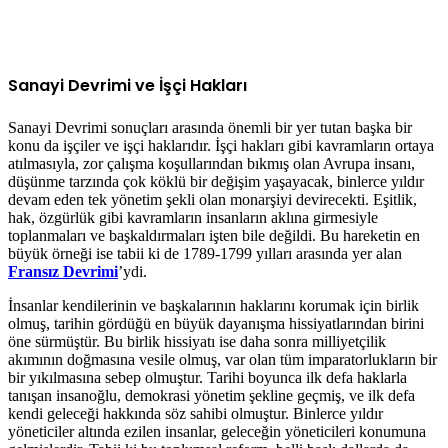
Sanayi Devrimi ve İşçi Hakları
Sanayi Devrimi sonuçları arasında önemli bir yer tutan başka bir
konu da işçiler ve işçi haklarıdır. İşçi hakları gibi kavramların ortaya
atılmasıyla, zor çalışma koşullarından bıkmış olan Avrupa insanı,
düşünme tarzında çok köklü bir değişim yaşayacak, binlerce yıldır
devam eden tek yönetim şekli olan monarşiyi devirecekti. Eşitlik,
hak, özgürlük gibi kavramların insanların aklına girmesiyle
toplanmaları ve başkaldırmaları işten bile değildi. Bu hareketin en
büyük örneği ise tabii ki de 1789-1799 yılları arasında yer alan
Fransız Devrimi
’ydi.
İnsanlar kendilerinin ve başkalarının haklarını korumak için birlik
olmuş, tarihin gördüğü en büyük dayanışma hissiyatlarından birini
öne sürmüştür. Bu birlik hissiyatı ise daha sonra milliyetçilik
akımının doğmasına vesile olmuş, var olan tüm imparatorlukların bir
bir yıkılmasına sebep olmuştur. Tarihi boyunca ilk defa haklarla
tanışan insanoğlu, demokrasi yönetim şekline geçmiş, ve ilk defa
kendi geleceği hakkında söz sahibi olmuştur. Binlerce yıldır
yöneticiler altında ezilen insanlar, geleceğin yöneticileri konumuna