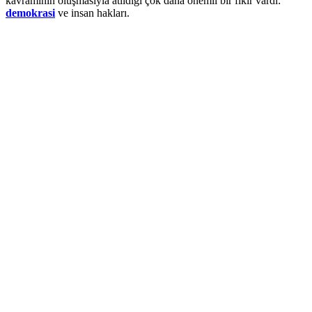
kavramının oluşmasıyla atıldığı çok daha önemli bir fikir vardı:
demokrasi
ve insan hakları.