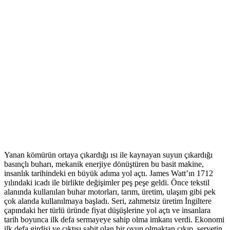
Yanan kömürün ortaya çıkardığı ısı ile kaynayan suyun çıkardığı
basınçlı buharı, mekanik enerjiye dönüştüren bu basit makine,
insanlık tarihindeki en büyük adıma yol açtı. James Watt’ın 1712
yılındaki icadı ile birlikte değişimler peş peşe geldi. Önce tekstil
alanında kullanılan buhar motorları, tarım, üretim, ulaşım gibi pek
çok alanda kullanılmaya başladı. Seri, zahmetsiz üretim İngiltere
çapındaki her türlü üründe fiyat düşüşlerine yol açtı ve insanlara
tarih boyunca ilk defa sermayeye sahip olma imkanı verdi. Ekonomi
ilk defa girdisi ve çıktısı sabit olan bir oyun olmaktan çıkıp, servetin