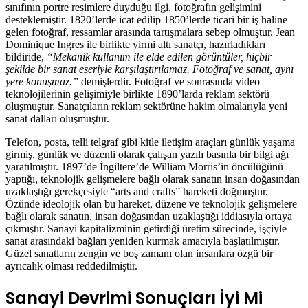
sınıfının portre resimlere duyduğu ilgi, fotoğrafın gelişimini
desteklemiştir. 1820’lerde icat edilip 1850’lerde ticari bir iş haline
gelen fotoğraf, ressamlar arasında tartışmalara sebep olmuştur. Jean
Dominique Ingres ile birlikte yirmi altı sanatçı, hazırladıkları
bildiride,
“Mekanik kullanım ile elde edilen görüntüler, hiçbir
şekilde bir sanat eseriyle karşılaştırılamaz. Fotoğraf ve sanat, aynı
yere konuşmaz.”
demişlerdir. Fotoğraf ve sonrasında video
teknolojilerinin gelişimiyle birlikte 1890’larda reklam sektörü
oluşmuştur. Sanatçıların reklam sektörüne hakim olmalarıyla yeni
sanat dalları oluşmuştur.
Telefon, posta, telli telgraf gibi kitle iletişim araçları günlük yaşama
girmiş, günlük ve düzenli olarak çalışan yazılı basınla bir bilgi ağı
yaratılmıştır. 1897’de İngiltere’de William Morris’in öncülüğünü
yaptığı, teknolojik gelişmelere bağlı olarak sanatın insan doğasından
uzaklaştığı gerekçesiyle “arts and crafts” hareketi doğmuştur.
Özünde ideolojik olan bu hareket, düzene ve teknolojik gelişmelere
bağlı olarak sanatın, insan doğasından uzaklaştığı iddiasıyla ortaya
çıkmıştır. Sanayi kapitalizminin getirdiği üretim sürecinde, işçiyle
sanat arasındaki bağları yeniden kurmak amacıyla başlatılmıştır.
Güzel sanatların zengin ve boş zamanı olan insanlara özgü bir
ayrıcalık olması reddedilmiştir.
Sanayi Devrimi Sonuçları İyi Mi