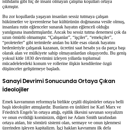
istihdamı gibi hiç de insani olmayan çalışma koşulları ortaya
çıkmıştır.
Bu zor koşullarda yaşayan insanları sessiz tutmaya çalışan
hükümetler ve işverenlerse bar kültürünün doğmasına vesile olmuş,
insanlara rutin eğlenceler sunarak hayatın eğlenceli olduğu
yanılgısına inandırmışlardır. Ancak bu sessiz tutma denemesi çok da
uzun ömürlü olmamıştır. “Çalışanlar”, “işçiler”, “emekçiler”,
“proleterler” gibi terimlerle anılan bu kitle esas olarak hayatını
bedenleriyle çalışarak kazanan, ücretini saat hesabı ya da parça başı
olarak alan ve mülkiyete sahip olmayanlardan oluşuyordu. Bu geniş
yoksul kitle 1830 devrimini izleyen yıllarda toplumsal
mücadelelerdeki konum ve rollerine ilişkin kendilerine özgü
düşünceler geliştirmeye başladı.
Sanayi Devrimi Sonucunda Ortaya Çıkan
İdeolojiler
Emek kavramının reformuyla birlikte çeşitli düşünürler ortaya belli
başlı ideolojiler atmışlardır. Bunların en ünlüleri ise Karl Marx ve
Friedrich Engels’in ortaya attığı, eşitlik ilkesini savunan sosyalizm
ve onun evrildiği komünizm, diğeri ise Adam Smith tarafından
ortaya atılan, bir sömürü sistemi olan, sermaye ve onun işlenmesi
üzerinden işleyen kapitalizm. İşçi hakları kavramını ilk defa