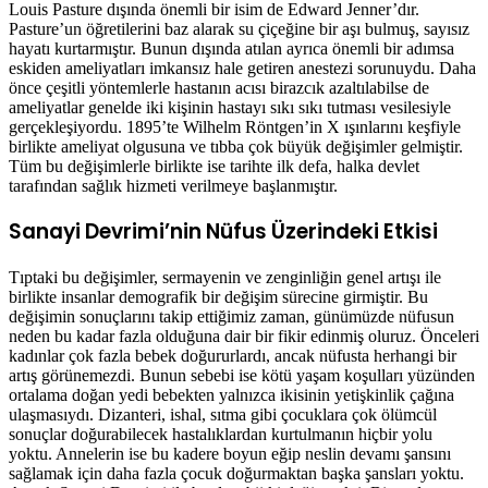
Louis Pasture dışında önemli bir isim de Edward Jenner’dır.
Pasture’un öğretilerini baz alarak su çiçeğine bir aşı bulmuş, sayısız
hayatı kurtarmıştır. Bunun dışında atılan ayrıca önemli bir adımsa
eskiden ameliyatları imkansız hale getiren anestezi sorunuydu. Daha
önce çeşitli yöntemlerle hastanın acısı birazcık azaltılabilse de
ameliyatlar genelde iki kişinin hastayı sıkı sıkı tutması vesilesiyle
gerçekleşiyordu. 1895’te Wilhelm Röntgen’in X ışınlarını keşfiyle
birlikte ameliyat olgusuna ve tıbba çok büyük değişimler gelmiştir.
Tüm bu değişimlerle birlikte ise tarihte ilk defa, halka devlet
tarafından sağlık hizmeti verilmeye başlanmıştır.
Sanayi Devrimi’nin Nüfus Üzerindeki Etkisi
Tıptaki bu değişimler, sermayenin ve zenginliğin genel artışı ile
birlikte insanlar demografik bir değişim sürecine girmiştir. Bu
değişimin sonuçlarını takip ettiğimiz zaman, günümüzde nüfusun
neden bu kadar fazla olduğuna dair bir fikir edinmiş oluruz. Önceleri
kadınlar çok fazla bebek doğururlardı, ancak nüfusta herhangi bir
artış görünemezdi. Bunun sebebi ise kötü yaşam koşulları yüzünden
ortalama doğan yedi bebekten yalnızca ikisinin yetişkinlik çağına
ulaşmasıydı. Dizanteri, ishal, sıtma gibi çocuklara çok ölümcül
sonuçlar doğurabilecek hastalıklardan kurtulmanın hiçbir yolu
yoktu. Annelerin ise bu kadere boyun eğip neslin devamı şansını
sağlamak için daha fazla çocuk doğurmaktan başka şansları yoktu.