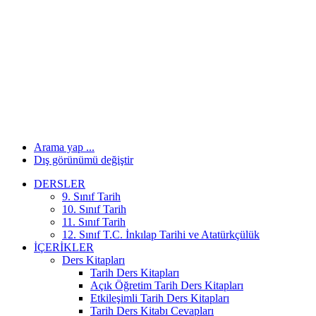
Arama yap ...
Dış görünümü değiştir
DERSLER
9. Sınıf Tarih
10. Sınıf Tarih
11. Sınıf Tarih
12. Sınıf T.C. İnkılap Tarihi ve Atatürkçülük
İÇERIKLER
Ders Kitapları
Tarih Ders Kitapları
Açık Öğretim Tarih Ders Kitapları
Etkileşimli Tarih Ders Kitapları
Tarih Ders Kitabı Cevapları