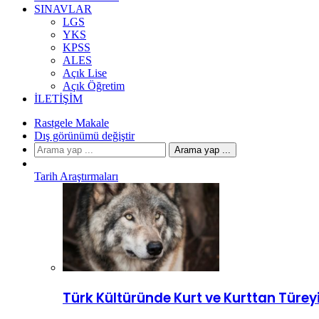
SINAVLAR
LGS
YKS
KPSS
ALES
Açık Lise
Açık Öğretim
İLETIŞIM
Rastgele Makale
Dış görünümü değiştir
Arama yap ...
Tarih Araştırmaları
Türk Kültüründe Kurt ve Kurttan Türey