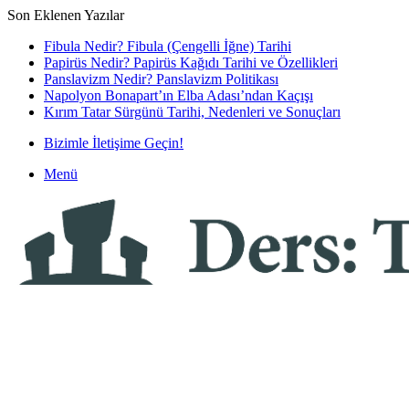
Son Eklenen Yazılar
Fibula Nedir? Fibula (Çengelli İğne) Tarihi
Papirüs Nedir? Papirüs Kağıdı Tarihi ve Özellikleri
Panslavizm Nedir? Panslavizm Politikası
Napolyon Bonapart’ın Elba Adası’ndan Kaçışı
Kırım Tatar Sürgünü Tarihi, Nedenleri ve Sonuçları
Bizimle İletişime Geçin!
Menü