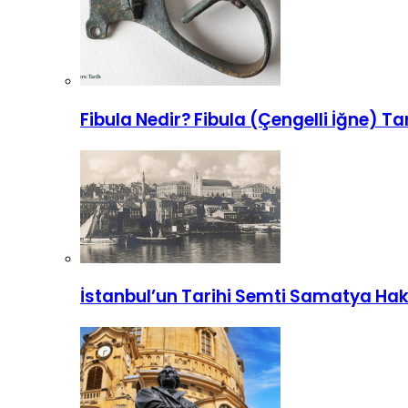
Fibula Nedir? Fibula (Çengelli İğne) Tar
İstanbul’un Tarihi Semti Samatya Hak