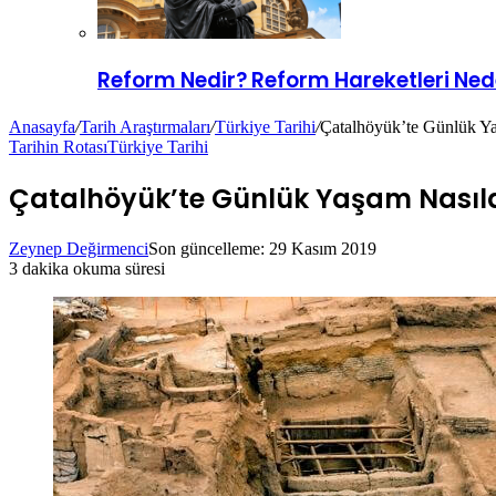
Reform Nedir? Reform Hareketleri Nede
Anasayfa
/
Tarih Araştırmaları
/
Türkiye Tarihi
/
Çatalhöyük’te Günlük Ya
Tarihin Rotası
Türkiye Tarihi
Çatalhöyük’te Günlük Yaşam Nasıld
Zeynep Değirmenci
Son güncelleme: 29 Kasım 2019
3 dakika okuma süresi