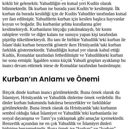
köklü bir gelenektir. Yahudiliğin en kutsal yeri Kudüs olarak
bilinmektedir. İlk kurban ise burada yani Kudüs’te kesilmiştir. İlk
kurban da burada kesildiği için de Kudüs Yahudiler tarafından kutsal
yer ilan edilmiştir. Yahudilerin kurban için kesilen başlıca hayvanlar
koyun ve boğadır. Bu kurbanlar şehita kurallarına göre
kesilmekteydi. Kurbanların birçoğu yakılmaktaydı, bir kısmı
rahiplere verilir ve diğer kalanı ise sunuyu yapan kişi tarafından
pişirilip tüketilmekteydi. Bu tanı ile birlikte Yahudilik’teki kurban ile
İslam’daki kurban benzerlik gösterir iken Hristiyanlık’taki kurban
farklılık göstermektedir. Yahudiliğin kutsal yer olarak kabul ettiği
Kudüs, Romalılar tarafından fethedilmiştir ve Yahudilikteki kurban
ise sona ermiştir. İşgalden sonra küçük Yahudi grupları ayaklanıp bu
inancı devam ettirmek istese de Romalılar tarafından bastırılmıştır.
Kurban’ın Anlamı ve Önemi
Birçok dinde kurban inancı görülmektedir. Buna örnek olarak da
İslamiyet, Hristiyanlık ve Yahudilik dinlerine örnek verilebilir. Bu
dinler kurban bakımında bakılırsa benzerlikler ve farklılıklar
görülmektedir. Buna örnek olarak da Hristiyanlık’taki kurbanın
sembol olduğu fakat İslamiyet ve Yahudilik’teki kurbanlarda ise
sosyal dayanışma ve Tanrı’ya yaklaşmak gibi amaçlar içermektedir.
Benzerlik açısından ise en çok Yahudilik ve İslamiyet dinleri
birbirine benzemektedir. Buna örnek ise “kurban” ve “korban”