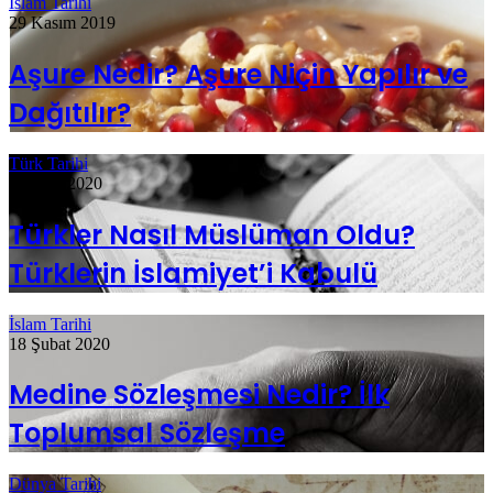
İslam Tarihi
29 Kasım 2019
Aşure Nedir? Aşure Niçin Yapılır ve
Dağıtılır?
Türk Tarihi
6 Nisan 2020
Türkler Nasıl Müslüman Oldu?
Türklerin İslamiyet’i Kabulü
İslam Tarihi
18 Şubat 2020
Medine Sözleşmesi Nedir? İlk
Toplumsal Sözleşme
Dünya Tarihi