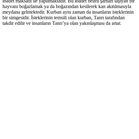
ibadet maksadı ile yapılmaktadır. Bu ibadet belirli şartları taşıyan bir
hayvanı boğazlamak ya da boğazından kesilerek kan akıtılmasıyla
meydana gelmektedir. Kurban aynı zaman da insanların isteklerinin
bir simgesidir. İsteklerinin temsili olan kurban, Tanrı tarafından
takdir edilir ve insanların Tanrı’ya olan yakınlaşması da artar.