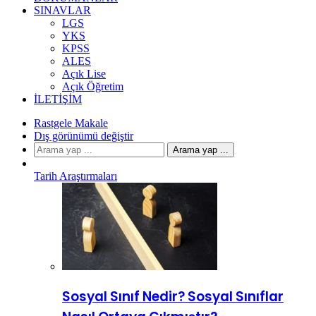
SINAVLAR
LGS
YKS
KPSS
ALES
Açık Lise
Açık Öğretim
İLETIŞIM
Rastgele Makale
Dış görünümü değiştir
Arama yap ...
Tarih Araştırmaları
Sosyal Sınıf Nedir? Sosyal Sınıflar