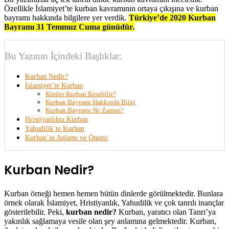
Özellikle İslamiyet’te kurban kavramının ortaya çıkışına ve kurban
bayramı hakkında bilgilere yer verdik.
Türkiye’de 2020 Kurban
Bayramı 31 Temmuz Cuma günüdür.
Bu Yazının İçindeki Başlıklar:
Kurban Nedir?
İslamiyet’te Kurban
Kimler Kurban Kesebilir?
Kurban Bayramı Hakkında Bilgi
Kurban Bayramı Ne Zaman?
Hristiyanlıkta Kurban
Yahudilik’te Kurban
Kurban’ın Anlamı ve Önemi
Kurban Nedir?
Kurban örneği hemen hemen bütün dinlerde görülmektedir. Bunlara
örnek olarak İslamiyet, Hristiyanlık, Yahudilik ve çok tanrılı inançlar
gösterilebilir. Peki,
kurban nedir?
Kurban, yaratıcı olan Tanrı’ya
yakınlık sağlamaya vesile olan şey anlamına gelmektedir. Kurban,