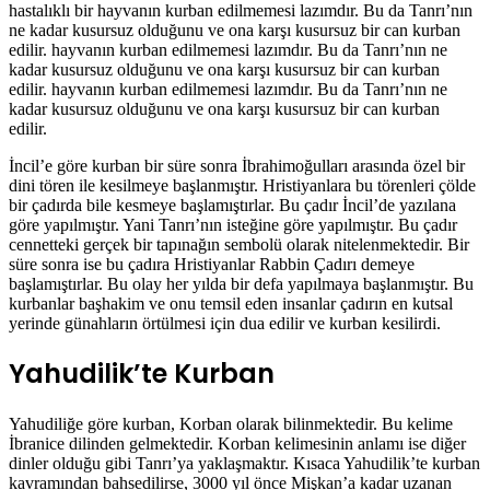
hastalıklı bir hayvanın kurban edilmemesi lazımdır. Bu da Tanrı’nın
ne kadar kusursuz olduğunu ve ona karşı kusursuz bir can kurban
edilir. hayvanın kurban edilmemesi lazımdır. Bu da Tanrı’nın ne
kadar kusursuz olduğunu ve ona karşı kusursuz bir can kurban
edilir. hayvanın kurban edilmemesi lazımdır. Bu da Tanrı’nın ne
kadar kusursuz olduğunu ve ona karşı kusursuz bir can kurban
edilir.
İncil’e göre kurban bir süre sonra İbrahimoğulları arasında özel bir
dini tören ile kesilmeye başlanmıştır. Hristiyanlara bu törenleri çölde
bir çadırda bile kesmeye başlamıştırlar. Bu çadır İncil’de yazılana
göre yapılmıştır. Yani Tanrı’nın isteğine göre yapılmıştır. Bu çadır
cennetteki gerçek bir tapınağın sembolü olarak nitelenmektedir. Bir
süre sonra ise bu çadıra Hristiyanlar Rabbin Çadırı demeye
başlamıştırlar. Bu olay her yılda bir defa yapılmaya başlanmıştır. Bu
kurbanlar başhakim ve onu temsil eden insanlar çadırın en kutsal
yerinde günahların örtülmesi için dua edilir ve kurban kesilirdi.
Yahudilik’te Kurban
Yahudiliğe göre kurban, Korban olarak bilinmektedir. Bu kelime
İbranice dilinden gelmektedir. Korban kelimesinin anlamı ise diğer
dinler olduğu gibi Tanrı’ya yaklaşmaktır. Kısaca Yahudilik’te kurban
kavramından bahsedilirse, 3000 yıl önce Mişkan’a kadar uzanan