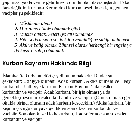
yapılması ya da yerine getirilmesi zorunlu olan davranışlardır. Fakat
farz değildir. Kur’an-ı Kerim’deki kurban kesebilmek için gereken
vacipler şu şekildedir:
1- Müslüman olmak
2- Hür olmak (köle olmamak gibi)
3- Mukim olmak. Seferi (yolcu) olmamak
4- Fıtır sadakasının vacip kılan zenginliğine sahip olabilmek
5- Akıl ve baliğ olmak. Zihinsel olarak herhangi bir engele ya
da kusura sahip olmamak
Kurban Bayramı Hakkında Bilgi
İslamiyet’te kurbanın dört çeşidi bulunmaktadır. Bunlar şu
şekildedir: Udhiyye kurbanı. Adak kurbanı, Akika kurbanı ve Hedy
kurbanıdır. Udhiyye kurbanı, Kurban Bayramı’nda kesilen
kurbandır ve vaciptir. Adak kurbanı, bir işin olması ya da
gerçekleşmesi için kesilen kurbandır ve vaciptir. (Örnek olarak eğer
okulda birinci olursam adak kurbanı keseceğim.) Akika kurbanı, bir
kişinin çocuğu dünyaya geldikten sonra kesilen kurbandır ve
vaciptir. Son olarak ise Hedy kurbanı, Hac seferinde sonra kesilen
kurbandır ve vaciptir.