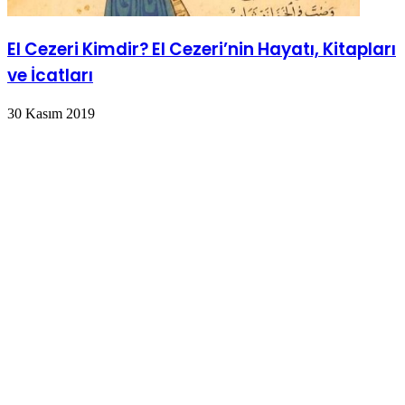
El Cezeri Kimdir? El Cezeri’nin Hayatı, Kitapları
ve İcatları
30 Kasım 2019