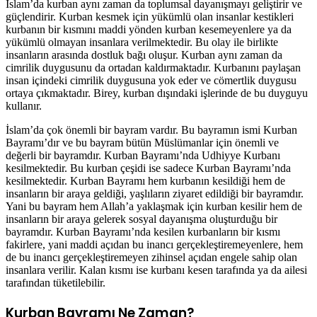
İslam’da kurban aynı zaman da toplumsal dayanışmayı geliştirir ve
güçlendirir. Kurban kesmek için yükümlü olan insanlar kestikleri
kurbanın bir kısmını maddi yönden kurban kesemeyenlere ya da
yükümlü olmayan insanlara verilmektedir. Bu olay ile birlikte
insanların arasında dostluk bağı oluşur. Kurban aynı zaman da
cimrilik duygusunu da ortadan kaldırmaktadır. Kurbanını paylaşan
insan içindeki cimrilik duygusuna yok eder ve cömertlik duygusu
ortaya çıkmaktadır. Birey, kurban dışındaki işlerinde de bu duyguyu
kullanır.
İslam’da çok önemli bir bayram vardır. Bu bayramın ismi Kurban
Bayramı’dır ve bu bayram bütün Müslümanlar için önemli ve
değerli bir bayramdır. Kurban Bayramı’nda Udhiyye Kurbanı
kesilmektedir. Bu kurban çeşidi ise sadece Kurban Bayramı’nda
kesilmektedir. Kurban Bayramı hem kurbanın kesildiği hem de
insanların bir araya geldiği, yaşlıların ziyaret edildiği bir bayramdır.
Yani bu bayram hem Allah’a yaklaşmak için kurban kesilir hem de
insanların bir araya gelerek sosyal dayanışma oluşturduğu bir
bayramdır. Kurban Bayramı’nda kesilen kurbanların bir kısmı
fakirlere, yani maddi açıdan bu inancı gerçekleştiremeyenlere, hem
de bu inancı gerçekleştiremeyen zihinsel açıdan engele sahip olan
insanlara verilir. Kalan kısmı ise kurbanı kesen tarafında ya da ailesi
tarafından tüketilebilir.
Kurban Bayramı Ne Zaman?