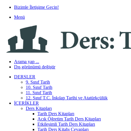
Bizimle İletişime Geçin!
Menü
Arama yap ...
Dış görünümü değiştir
DERSLER
9. Sınıf Tarih
10. Sınıf Tarih
11. Sınıf Tarih
12. Sınıf T.C. İnkılap Tarihi ve Atatürkçülük
İÇERIKLER
Ders Kitapları
Tarih Ders Kitapları
Açık Öğretim Tarih Ders Kitapları
Etkileşimli Tarih Ders Kitapları
Tarih Ders Kitabı Cevapları