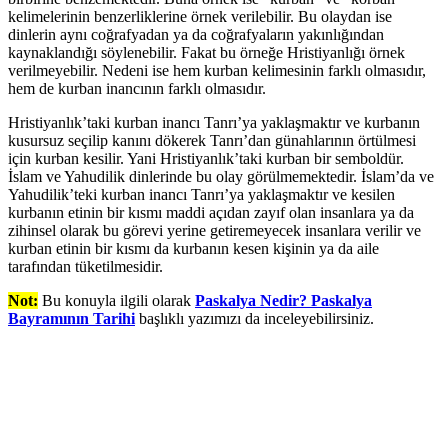
kelimelerinin benzerliklerine örnek verilebilir. Bu olaydan ise
dinlerin aynı coğrafyadan ya da coğrafyaların yakınlığından
kaynaklandığı söylenebilir. Fakat bu örneğe Hristiyanlığı örnek
verilmeyebilir. Nedeni ise hem kurban kelimesinin farklı olmasıdır,
hem de kurban inancının farklı olmasıdır.
Hristiyanlık’taki kurban inancı Tanrı’ya yaklaşmaktır ve kurbanın
kusursuz seçilip kanını dökerek Tanrı’dan günahlarının örtülmesi
için kurban kesilir. Yani Hristiyanlık’taki kurban bir semboldür.
İslam ve Yahudilik dinlerinde bu olay görülmemektedir. İslam’da ve
Yahudilik’teki kurban inancı Tanrı’ya yaklaşmaktır ve kesilen
kurbanın etinin bir kısmı maddi açıdan zayıf olan insanlara ya da
zihinsel olarak bu görevi yerine getiremeyecek insanlara verilir ve
kurban etinin bir kısmı da kurbanın kesen kişinin ya da aile
tarafından tüketilmesidir.
Not:
Bu konuyla ilgili olarak
Paskalya Nedir? Paskalya
Bayramının Tarihi
başlıklı yazımızı da inceleyebilirsiniz.