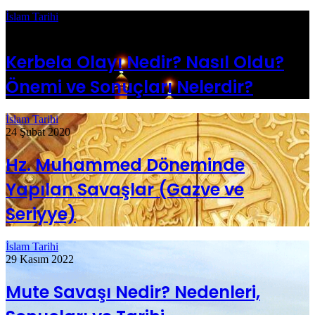
İslam Tarihi
12 Mayıs 2020
Kerbela Olayı Nedir? Nasıl Oldu?
Önemi ve Sonuçları Nelerdir?
İslam Tarihi
24 Şubat 2020
Hz. Muhammed Döneminde
Yapılan Savaşlar (Gazve ve
Seriyye)
İslam Tarihi
29 Kasım 2022
Mute Savaşı Nedir? Nedenleri,