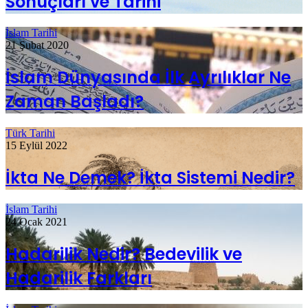
Sonuçları ve Tarihi
İslam Tarihi
21 Şubat 2020
İslam Dünyasında İlk Ayrılıklar Ne
Zaman Başladı?
Türk Tarihi
15 Eylül 2022
İkta Ne Demek? İkta Sistemi Nedir?
İslam Tarihi
24 Ocak 2021
Hadarilik Nedir? Bedevilik ve
Hadarilik Farkları