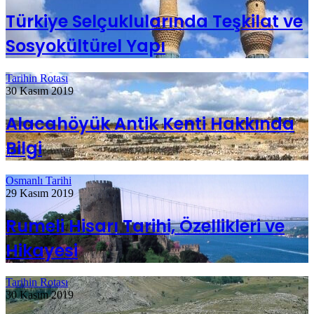
Türkiye Selçuklularında Teşkilat ve
Sosyokültürel Yapı
Tarihin Rotası
30 Kasım 2019
Alacahöyük Antik Kenti Hakkında
Bilgi
Osmanlı Tarihi
29 Kasım 2019
Rumeli Hisarı Tarihi, Özellikleri ve
Hikayesi
Tarihin Rotası
30 Kasım 2019