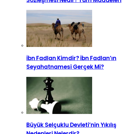
Sözleşmesi Nedir? Tüm Maddeleri
İbn Fadlan Kimdir? İbn Fadlan’ın
Seyahatnamesi Gerçek Mi?
Büyük Selçuklu Devleti’nin Yıkılış
Nedenleri Nelerdir?