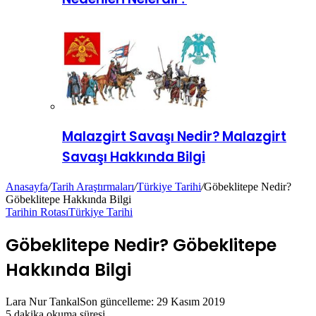
Malazgirt Savaşı Nedir? Malazgirt
Savaşı Hakkında Bilgi
Anasayfa
/
Tarih Araştırmaları
/
Türkiye Tarihi
/
Göbeklitepe Nedir?
Göbeklitepe Hakkında Bilgi
Tarihin Rotası
Türkiye Tarihi
Göbeklitepe Nedir? Göbeklitepe
Hakkında Bilgi
Lara Nur Tankal
Son güncelleme: 29 Kasım 2019
5 dakika okuma süresi