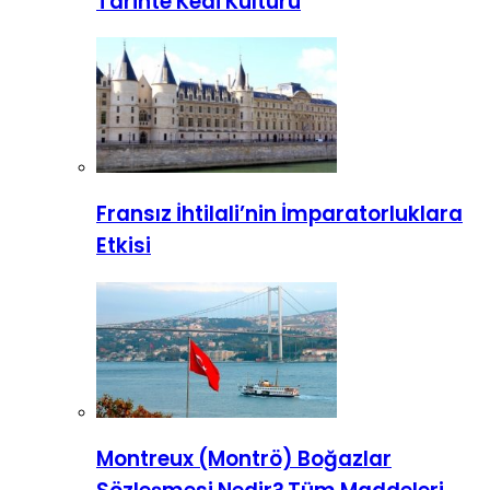
Tarihte Kedi Kültürü
Fransız İhtilali’nin İmparatorluklara
Etkisi
Montreux (Montrö) Boğazlar