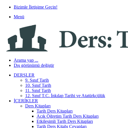
Bizimle İletişime Geçin!
Menü
Arama yap ...
Dış görünümü değiştir
DERSLER
9. Sınıf Tarih
10. Sınıf Tarih
11. Sınıf Tarih
12. Sınıf T.C. İnkılap Tarihi ve Atatürkçülük
İÇERIKLER
Ders Kitapları
Tarih Ders Kitapları
Açık Öğretim Tarih Ders Kitapları
Etkileşimli Tarih Ders Kitapları
Tarih Ders Kitabı Cevapları