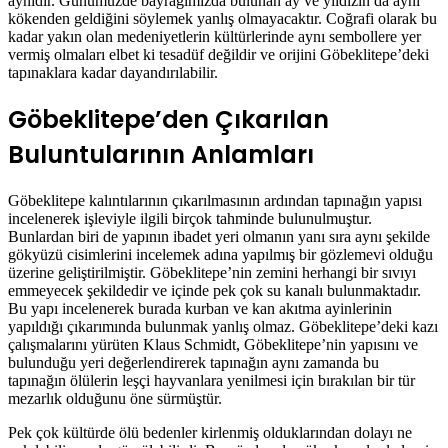
aynıdır. Günümüzde bayrağımızda bulunan ay ve yıldızın da aynı
kökenden geldiğini söylemek yanlış olmayacaktır. Coğrafi olarak bu
kadar yakın olan medeniyetlerin kültürlerinde aynı sembollere yer
vermiş olmaları elbet ki tesadüf değildir ve orijini Göbeklitepe’deki
tapınaklara kadar dayandırılabilir.
Göbeklitepe’den Çıkarılan
Buluntularının Anlamları
Göbeklitepe kalıntılarının çıkarılmasının ardından tapınağın yapısı
incelenerek işleviyle ilgili birçok tahminde bulunulmuştur.
Bunlardan biri de yapının ibadet yeri olmanın yanı sıra aynı şekilde
gökyüzü cisimlerini incelemek adına yapılmış bir gözlemevi olduğu
üzerine geliştirilmiştir. Göbeklitepe’nin zemini herhangi bir sıvıyı
emmeyecek şekildedir ve içinde pek çok su kanalı bulunmaktadır.
Bu yapı incelenerek burada kurban ve kan akıtma ayinlerinin
yapıldığı çıkarımında bulunmak yanlış olmaz. Göbeklitepe’deki kazı
çalışmalarını yürüten Klaus Schmidt, Göbeklitepe’nin yapısını ve
bulunduğu yeri değerlendirerek tapınağın aynı zamanda bu
tapınağın ölülerin leşçi hayvanlara yenilmesi için bırakılan bir tür
mezarlık olduğunu öne sürmüştür.
Pek çok kültürde ölü bedenler kirlenmiş olduklarından dolayı ne