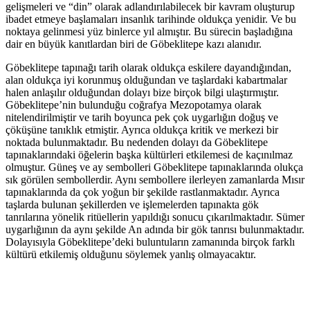
gelişmeleri ve “din” olarak adlandırılabilecek bir kavram oluşturup
ibadet etmeye başlamaları insanlık tarihinde oldukça yenidir. Ve bu
noktaya gelinmesi yüz binlerce yıl almıştır. Bu sürecin başladığına
dair en büyük kanıtlardan biri de Göbeklitepe kazı alanıdır.
Göbeklitepe tapınağı tarih olarak oldukça eskilere dayandığından,
alan oldukça iyi korunmuş olduğundan ve taşlardaki kabartmalar
halen anlaşılır olduğundan dolayı bize birçok bilgi ulaştırmıştır.
Göbeklitepe’nin bulunduğu coğrafya Mezopotamya olarak
nitelendirilmiştir ve tarih boyunca pek çok uygarlığın doğuş ve
çöküşüne tanıklık etmiştir. Ayrıca oldukça kritik ve merkezi bir
noktada bulunmaktadır. Bu nedenden dolayı da Göbeklitepe
tapınaklarındaki öğelerin başka kültürleri etkilemesi de kaçınılmaz
olmuştur. Güneş ve ay sembolleri Göbeklitepe tapınaklarında olukça
sık görülen sembollerdir. Aynı sembollere ilerleyen zamanlarda Mısır
tapınaklarında da çok yoğun bir şekilde rastlanmaktadır. Ayrıca
taşlarda bulunan şekillerden ve işlemelerden tapınakta gök
tanrılarına yönelik ritüellerin yapıldığı sonucu çıkarılmaktadır. Sümer
uygarlığının da aynı şekilde An adında bir gök tanrısı bulunmaktadır.
Dolayısıyla Göbeklitepe’deki buluntuların zamanında birçok farklı
kültürü etkilemiş olduğunu söylemek yanlış olmayacaktır.