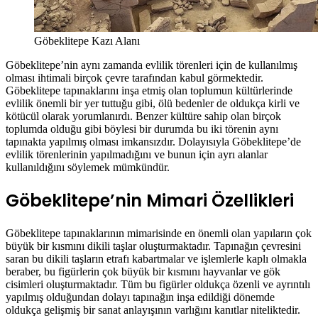
Göbeklitepe Kazı Alanı
Göbeklitepe’nin aynı zamanda evlilik törenleri için de kullanılmış
olması ihtimali birçok çevre tarafından kabul görmektedir.
Göbeklitepe tapınaklarını inşa etmiş olan toplumun kültürlerinde
evlilik önemli bir yer tuttuğu gibi, ölü bedenler de oldukça kirli ve
kötücül olarak yorumlanırdı. Benzer kültüre sahip olan birçok
toplumda olduğu gibi böylesi bir durumda bu iki törenin aynı
tapınakta yapılmış olması imkansızdır. Dolayısıyla Göbeklitepe’de
evlilik törenlerinin yapılmadığını ve bunun için ayrı alanlar
kullanıldığını söylemek mümkündür.
Göbeklitepe’nin Mimari Özellikleri
Göbeklitepe tapınaklarının mimarisinde en önemli olan yapıların çok
büyük bir kısmını dikili taşlar oluşturmaktadır. Tapınağın çevresini
saran bu dikili taşların etrafı kabartmalar ve işlemlerle kaplı olmakla
beraber, bu figürlerin çok büyük bir kısmını hayvanlar ve gök
cisimleri oluşturmaktadır. Tüm bu figürler oldukça özenli ve ayrıntılı
yapılmış olduğundan dolayı tapınağın inşa edildiği dönemde
oldukça gelişmiş bir sanat anlayışının varlığını kanıtlar niteliktedir.