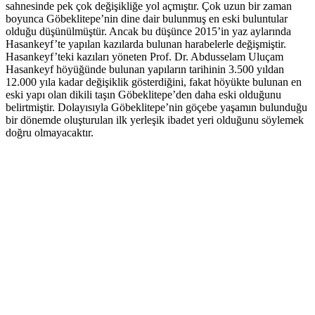
sahnesinde pek çok değişikliğe yol açmıştır. Çok uzun bir zaman
boyunca Göbeklitepe’nin dine dair bulunmuş en eski buluntular
olduğu düşünülmüştür. Ancak bu düşünce 2015’in yaz aylarında
Hasankeyf’te yapılan kazılarda bulunan harabelerle değişmiştir.
Hasankeyf’teki kazıları yöneten Prof. Dr. Abdusselam Uluçam
Hasankeyf höyüğünde bulunan yapıların tarihinin 3.500 yıldan
12.000 yıla kadar değişiklik gösterdiğini, fakat höyükte bulunan en
eski yapı olan dikili taşın Göbeklitepe’den daha eski olduğunu
belirtmiştir. Dolayısıyla Göbeklitepe’nin göçebe yaşamın bulunduğu
bir dönemde oluşturulan ilk yerleşik ibadet yeri olduğunu söylemek
doğru olmayacaktır.