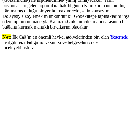
(Göktanrıcılık) ile ilişkilendirmek yanlış olmayacaktır. Tarih
boyunca süregelen toplumlara bakıldığında Kamizm inancının hiç
uğramamış olduğu bir yer bulmak neredeyse imkansızdır.
Dolayısıyla söylemek mümkündür ki, Göbeklitepe tapınaklarını inşa
eden toplumun inancıyla Kamizm-Göktanrıcılık inancı arasında bir
bağlantı kurmak mantıklı bir çıkarım olacaktır.
Not:
İlk Çağ’ın en önemli heykel atölyelerinden biri olan
Yesemek
ile ilgili hazırladığımız yazımızı ve belgeselimizi de
inceleyebilirsiniz.