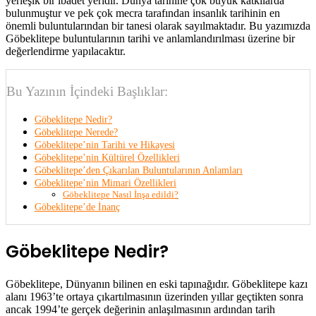
yerleşik bir ibadet yeridir. Dünya tarihine çok büyük katkılarda
bulunmuştur ve pek çok mecra tarafından insanlık tarihinin en
önemli buluntularından bir tanesi olarak sayılmaktadır. Bu yazımızda
Göbeklitepe buluntularının tarihi ve anlamlandırılması üzerine bir
değerlendirme yapılacaktır.
Bu Yazının İçindeki Başlıklar:
Göbeklitepe Nedir?
Göbeklitepe Nerede?
Göbeklitepe’nin Tarihi ve Hikayesi
Göbeklitepe’nin Kültürel Özellikleri
Göbeklitepe’den Çıkarılan Buluntularının Anlamları
Göbeklitepe’nin Mimari Özellikleri
Göbeklitepe Nasıl İnşa edildi?
Göbeklitepe’de İnanç
Göbeklitepe Nedir?
Göbeklitepe, Dünyanın bilinen en eski tapınağıdır. Göbeklitepe kazı
alanı 1963’te ortaya çıkartılmasının üzerinden yıllar geçtikten sonra
ancak 1994’te gerçek değerinin anlaşılmasının ardından tarih