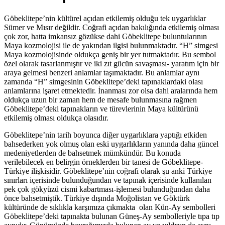
Göbeklitepe’nin kültürel açıdan etkilemiş olduğu tek uygarlıklar
Sümer ve Mısır değildir. Coğrafi açıdan bakılığında etkilemiş olması
çok zor, hatta imkansız gözükse dahi Göbeklitepe buluntularının
Maya kozmolojisi ile de yakından ilgisi bulunmaktadır. “H” simgesi
Maya kozmolojisinde oldukça geniş bir yer tutmaktadır. Bu sembol
özel olarak tasarlanmıştır ve iki zıt gücün savaşması- yaratım için bir
araya gelmesi benzeri anlamlar taşımaktadır. Bu anlamlar aynı
zamanda “H” simgesinin Göbeklitepe’deki tapınaklardaki olası
anlamlarına işaret etmektedir. İnanması zor olsa dahi aralarında hem
oldukça uzun bir zaman hem de mesafe bulunmasına rağmen
Göbeklitepe’deki tapınakların ve türevlerinin Maya kültürünü
etkilemiş olması oldukça olasıdır.
Göbeklitepe’nin tarih boyunca diğer uygarlıklara yaptığı etkiden
bahsederken yok olmuş olan eski uygarlıkların yanında daha güncel
medeniyetlerden de bahsetmek mümkündür. Bu konuda
verilebilecek en belirgin örneklerden bir tanesi de Göbeklitepe-
Türkiye ilişkisidir. Göbeklitepe’nin coğrafi olarak şu anki Türkiye
sınırları içerisinde bulunduğundan ve tapınak içerisinde kullanılan
pek çok gökyüzü cismi kabartması-işlemesi bulunduğundan daha
önce bahsetmiştik. Türkiye dışında Moğolistan ve Göktürk
kültüründe de sıklıkla karşımıza çıkmakta olan Kün-Ay sembolleri
Göbeklitepe’deki tapınakta bulunan Güneş-Ay sembolleriyle tıpa tıp