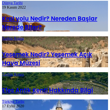
Dünya Tarihi
19 Kasım 2022
Kral yolu Nedir? Nereden Başlar
Nerede Biter?
Tarihin Rotası
29 Eylül 2022
Yesemek Nedir? Yesemek Açık
Hava Müzesi
Tarihin Rotası
30 Kasım 2019
Efes Antik Kenti Hakkında Bilgi
Türkiye Tarihi
17 Eylül 2020