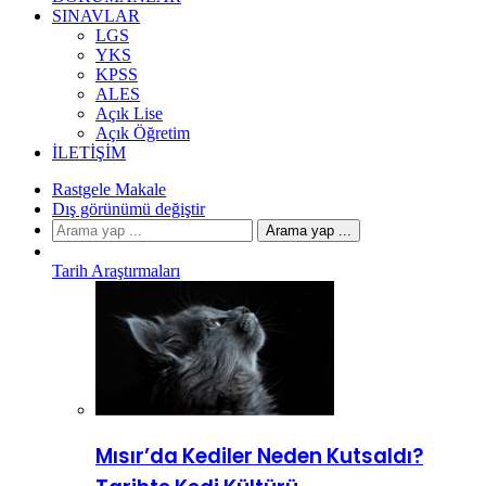
SINAVLAR
LGS
YKS
KPSS
ALES
Açık Lise
Açık Öğretim
İLETIŞIM
Rastgele Makale
Dış görünümü değiştir
Arama yap ...
Tarih Araştırmaları
Mısır’da Kediler Neden Kutsaldı?