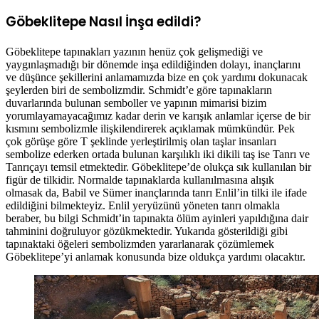
Göbeklitepe Nasıl İnşa edildi?
Göbeklitepe tapınakları yazının henüz çok gelişmediği ve
yaygınlaşmadığı bir dönemde inşa edildiğinden dolayı, inançlarını
ve düşünce şekillerini anlamamızda bize en çok yardımı dokunacak
şeylerden biri de sembolizmdir. Schmidt’e göre tapınakların
duvarlarında bulunan semboller ve yapının mimarisi bizim
yorumlayamayacağımız kadar derin ve karışık anlamlar içerse de bir
kısmını sembolizmle ilişkilendirerek açıklamak mümkündür. Pek
çok görüşe göre T şeklinde yerleştirilmiş olan taşlar insanları
sembolize ederken ortada bulunan karşılıklı iki dikili taş ise Tanrı ve
Tanrıçayı temsil etmektedir. Göbeklitepe’de olukça sık kullanılan bir
figür de tilkidir. Normalde tapınaklarda kullanılmasına alışık
olmasak da, Babil ve Sümer inançlarında tanrı Enlil’in tilki ile ifade
edildiğini bilmekteyiz. Enlil yeryüzünü yöneten tanrı olmakla
beraber, bu bilgi Schmidt’in tapınakta ölüm ayinleri yapıldığına dair
tahminini doğruluyor gözükmektedir. Yukarıda gösterildiği gibi
tapınaktaki öğeleri sembolizmden yararlanarak çözümlemek
Göbeklitepe’yi anlamak konusunda bize oldukça yardımı olacaktır.