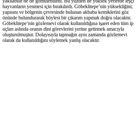
yakılabilir ne de gömülebilirdi. Bu yüzden de yüksek yerlerde leşçi
hayvanların yenmesi için bırakılırdı. Göbeklitepe’nin yüksekliğini,
yapısını ve bölgenin çevresinde bulunan akbaba kemiklerini göz
önünde bulundurarak böylesi bir çıkarım yapmak doğru olacaktır.
Göbeklitepe’nin gözlemevi olarak kullanıldığına işaret eden tüm ip
uçları aslında oranın dini görevlerini yerine getirmek amacıyla
oluşturulmuştur. Dolayısıyla tapınağın aynı zamanda gözlemevi
olarak da kullanıldığını söylemek yanlış olacaktır.