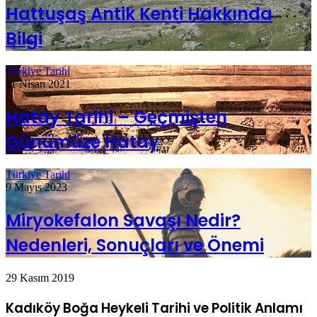
Hattuşaş Antik Kenti Hakkında
Bilgi
Türkiye Tarihi
11 Nisan 2021
Hatay Tarihi – Geçmişten
Günümüze Hatay
Türkiye Tarihi
9 Mayıs 2023
Miryokefalon Savaşı Nedir?
Nedenleri, Sonuçları ve Önemi
29 Kasım 2019
Kadıköy Boğa Heykeli Tarihi ve Politik Anlamı