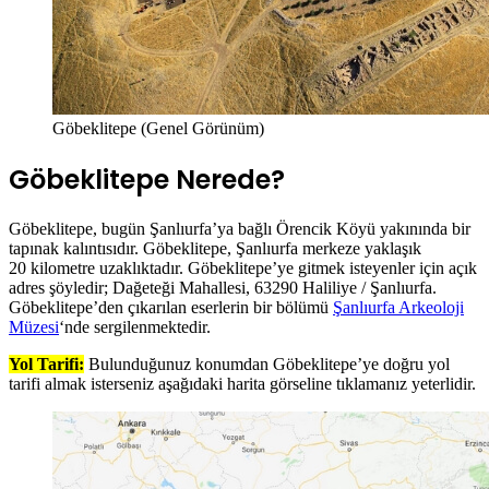
Göbeklitepe (Genel Görünüm)
Göbeklitepe Nerede?
Göbeklitepe, bugün Şanlıurfa’ya bağlı Örencik Köyü yakınında bir
tapınak kalıntısıdır. Göbeklitepe, Şanlıurfa merkeze yaklaşık
20 kilometre uzaklıktadır. Göbeklitepe’ye gitmek isteyenler için açık
adres şöyledir; Dağeteği Mahallesi, 63290 Haliliye / Şanlıurfa.
Göbeklitepe’den çıkarılan eserlerin bir bölümü
Şanlıurfa Arkeoloji
Müzesi
‘nde sergilenmektedir.
Yol Tarifi:
Bulunduğunuz konumdan Göbeklitepe’ye doğru yol
tarifi almak isterseniz aşağıdaki harita görseline tıklamanız yeterlidir.