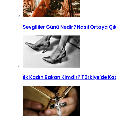
Sevgililer Günü Nedir? Nasıl Ortaya Çık
İlk Kadın Bakan Kimdir? Türkiye’de Ka