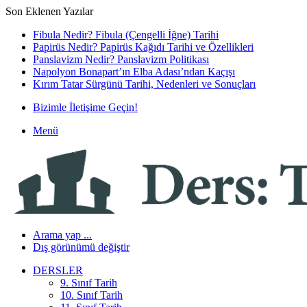
Son Eklenen Yazılar
Fibula Nedir? Fibula (Çengelli İğne) Tarihi
Papirüs Nedir? Papirüs Kağıdı Tarihi ve Özellikleri
Panslavizm Nedir? Panslavizm Politikası
Napolyon Bonapart’ın Elba Adası’ndan Kaçışı
Kırım Tatar Sürgünü Tarihi, Nedenleri ve Sonuçları
Bizimle İletişime Geçin!
Menü
Arama yap ...
Dış görünümü değiştir
DERSLER
9. Sınıf Tarih
10. Sınıf Tarih