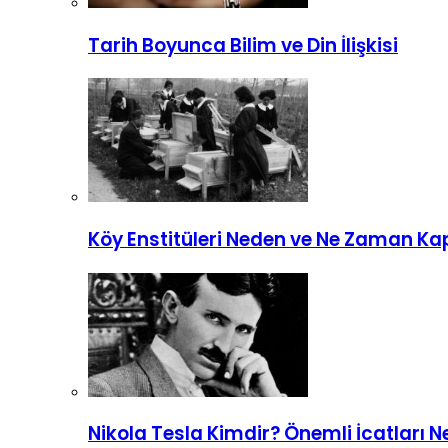
Tarih Boyunca Bilim ve Din İlişkisi
Köy Enstitüleri Neden ve Ne Zaman Kap
Nikola Tesla Kimdir? Önemli İcatları N