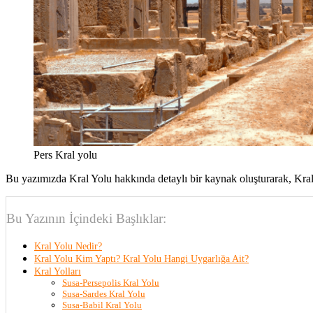
Pers Kral yolu
Bu yazımızda Kral Yolu hakkında detaylı bir kaynak oluşturarak, Kral
Bu Yazının İçindeki Başlıklar:
Kral Yolu Nedir?
Kral Yolu Kim Yaptı? Kral Yolu Hangi Uygarlığa Ait?
Kral Yolları
Susa-Persepolis Kral Yolu
Susa-Sardes Kral Yolu
Susa-Babil Kral Yolu