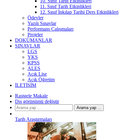
10. Sınıf Tarih Etkinlikleri
11. Sınıf Tarih Etkinlikleri
12. Sınıf İnkılap Tarihi Ders Etkinlikleri
Ödevler
Yazılı Sınavlar
Performans Çalışmaları
Projeler
DOKÜMANLAR
SINAVLAR
LGS
YKS
KPSS
ALES
Açık Lise
Açık Öğretim
İLETIŞIM
Rastgele Makale
Dış görünümü değiştir
Arama yap ...
Tarih Araştırmaları