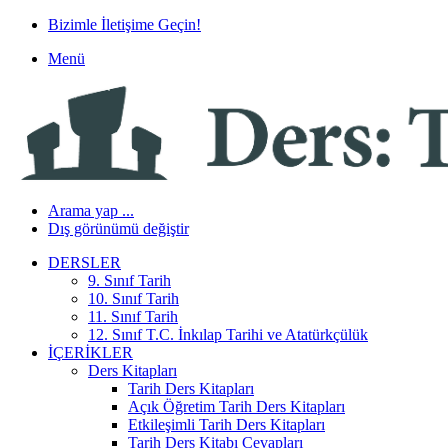
Bizimle İletişime Geçin!
Menü
Arama yap ...
Dış görünümü değiştir
DERSLER
9. Sınıf Tarih
10. Sınıf Tarih
11. Sınıf Tarih
12. Sınıf T.C. İnkılap Tarihi ve Atatürkçülük
İÇERIKLER
Ders Kitapları
Tarih Ders Kitapları
Açık Öğretim Tarih Ders Kitapları
Etkileşimli Tarih Ders Kitapları
Tarih Ders Kitabı Cevapları