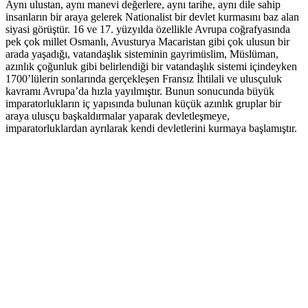
Aynı ulustan, aynı manevi değerlere, aynı tarihe, aynı dile sahip
insanların bir araya gelerek Nationalist bir devlet kurmasını baz alan
siyasi görüştür. 16 ve 17. yüzyılda özellikle Avrupa coğrafyasında
pek çok millet Osmanlı, Avusturya Macaristan gibi çok ulusun bir
arada yaşadığı, vatandaşlık sisteminin gayrimüslim, Müslüman,
azınlık çoğunluk gibi belirlendiği bir vatandaşlık sistemi içindeyken
1700’lülerin sonlarında gerçekleşen Fransız İhtilali ve ulusçuluk
kavramı Avrupa’da hızla yayılmıştır. Bunun sonucunda büyük
imparatorlukların iç yapısında bulunan küçük azınlık gruplar bir
araya ulusçu başkaldırmalar yaparak devletleşmeye,
imparatorluklardan ayrılarak kendi devletlerini kurmaya başlamıştır.