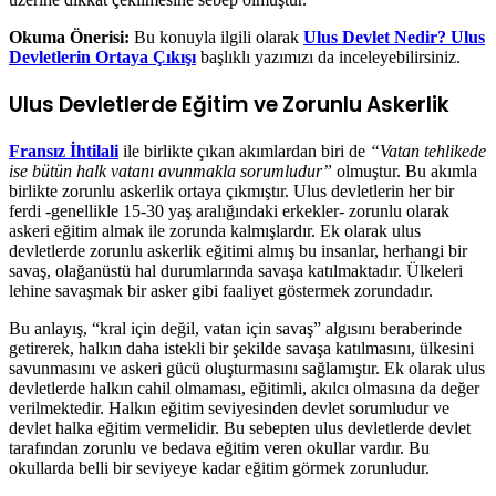
Okuma Önerisi:
Bu konuyla ilgili olarak
Ulus Devlet Nedir? Ulus
Devletlerin Ortaya Çıkışı
başlıklı yazımızı da inceleyebilirsiniz.
Ulus Devletlerde Eğitim ve Zorunlu Askerlik
Fransız İhtilali
ile birlikte çıkan akımlardan biri de
“Vatan tehlikede
ise bütün halk vatanı avunmakla sorumludur”
olmuştur. Bu akımla
birlikte zorunlu askerlik ortaya çıkmıştır. Ulus devletlerin her bir
ferdi -genellikle 15-30 yaş aralığındaki erkekler- zorunlu olarak
askeri eğitim almak ile zorunda kalmışlardır. Ek olarak ulus
devletlerde zorunlu askerlik eğitimi almış bu insanlar, herhangi bir
savaş, olağanüstü hal durumlarında savaşa katılmaktadır. Ülkeleri
lehine savaşmak bir asker gibi faaliyet göstermek zorundadır.
Bu anlayış, “kral için değil, vatan için savaş” algısını beraberinde
getirerek, halkın daha istekli bir şekilde savaşa katılmasını, ülkesini
savunmasını ve askeri gücü oluşturmasını sağlamıştır. Ek olarak ulus
devletlerde halkın cahil olmaması, eğitimli, akılcı olmasına da değer
verilmektedir. Halkın eğitim seviyesinden devlet sorumludur ve
devlet halka eğitim vermelidir. Bu sebepten ulus devletlerde devlet
tarafından zorunlu ve bedava eğitim veren okullar vardır. Bu
okullarda belli bir seviyeye kadar eğitim görmek zorunludur.