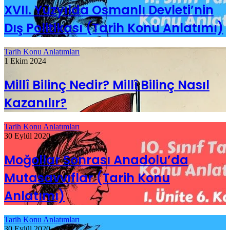
XVII. Yüzyılda Osmanlı Devleti’nin
Dış Politikası (Tarih Konu Anlatımı)
Tarih Konu Anlatımları
1 Ekim 2024
Millî Bilinç Nedir? Millî Bilinç Nasıl
Kazanılır?
Tarih Konu Anlatımları
30 Eylül 2020
Moğollar Sonrası Anadolu’da
Mutasavvıflar (Tarih Konu
Anlatımı)
Tarih Konu Anlatımları
30 Eylül 2020