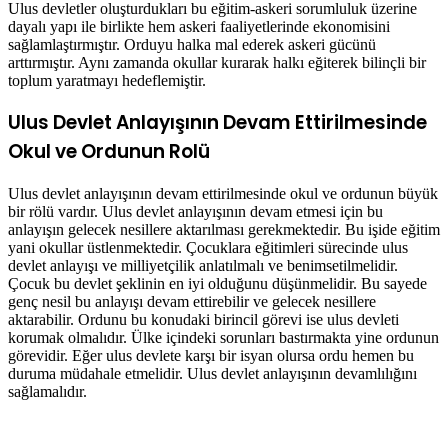
Ulus devletler oluşturdukları bu eğitim-askeri sorumluluk üzerine
dayalı yapı ile birlikte hem askeri faaliyetlerinde ekonomisini
sağlamlaştırmıştır. Orduyu halka mal ederek askeri gücünü
arttırmıştır. Aynı zamanda okullar kurarak halkı eğiterek bilinçli bir
toplum yaratmayı hedeflemiştir.
Ulus Devlet Anlayışının Devam Ettirilmesinde
Okul ve Ordunun Rolü
Ulus devlet anlayışının devam ettirilmesinde okul ve ordunun büyük
bir rölü vardır. Ulus devlet anlayışının devam etmesi için bu
anlayışın gelecek nesillere aktarılması gerekmektedir. Bu işide eğitim
yani okullar üstlenmektedir. Çocuklara eğitimleri sürecinde ulus
devlet anlayışı ve milliyetçilik anlatılmalı ve benimsetilmelidir.
Çocuk bu devlet şeklinin en iyi olduğunu düşünmelidir. Bu sayede
genç nesil bu anlayışı devam ettirebilir ve gelecek nesillere
aktarabilir. Ordunu bu konudaki birincil görevi ise ulus devleti
korumak olmalıdır. Ülke içindeki sorunları bastırmakta yine ordunun
görevidir. Eğer ulus devlete karşı bir isyan olursa ordu hemen bu
duruma müdahale etmelidir. Ulus devlet anlayışının devamlılığını
sağlamalıdır.