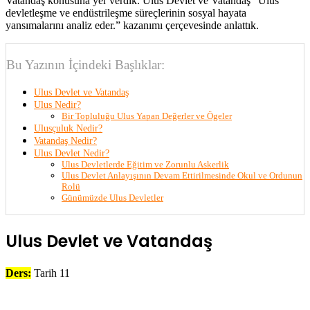
Vatandaş konusuna yer verdik. Ulus Devlet ve Vatandaş “Ulus
devletleşme ve endüstrileşme süreçlerinin sosyal hayata
yansımalarını analiz eder.” kazanımı çerçevesinde anlattık.
Bu Yazının İçindeki Başlıklar:
Ulus Devlet ve Vatandaş
Ulus Nedir?
Bir Topluluğu Ulus Yapan Değerler ve Ögeler
Ulusçuluk Nedir?
Vatandaş Nedir?
Ulus Devlet Nedir?
Ulus Devletlerde Eğitim ve Zorunlu Askerlik
Ulus Devlet Anlayışının Devam Ettirilmesinde Okul ve Ordunun
Rolü
Günümüzde Ulus Devletler
Ulus Devlet ve Vatandaş
Ders:
Tarih 11