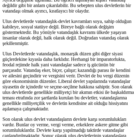
değildir gibi bir anlam çıkarılabilir. Bu sebepten ulus devletlerin bir
vatandaşı olmak ayırıcı, kısıtlayıcı bir olaydır.
Ulus devletlerde vatandaşlık-devlet kavramları soya, sahip olduğun
kabileye, sosyal statüye değil. Bireye bağlı olarak değişim
göstermektedir. Bu yönüyle vatandaşlık kavramı ülkede yaşayan
insanlar olarak değil, halk olarak değil. Doğrudan vatandaş olarak
şekillenmiştir.
Ulus Devletlerde vatandaşlık, monarşik düzen gibi diğer siyasi
güçlerdekine kıyasla daha farklıdır. Herhangi bir imparatorlukta,
feodal rejimde halk yani vatandaşlar sadece iş gücünün bir
parçasıdır. Vatandaş eker, biçer, çalışır; kazandığı parası ile kendini
ve ailesini geçindirir ve vergisini verir. Devlet de bu vergi düzenin
göre ekonomisinin düzenler. Liberal devlet yapılarında vatandaşlar
siyasetin de içindedir ve seçme-seçilme hakkına sahiptir. Son olarak
ulus devletlerde genellikle milliyetçi bir akımın etkisi ile başkaldırma
teması etrafında zor şartlarda kurulan bu devletler, vatandaşlarına
genellikle milliyetçilik ve devletin kendisine ait olduğu hissiyatını
aşılamaya çalışmaktadır.
Son olarak ulus devlet vatandaşların devlete karşı sorumlulukları
vardır. Bunlar oy verme, vergi verme, erkeklere askere gitme gibi
sorumluluklardır. Devlete karşı yapılmadığı taktirde vatandaşlar
canlandırılmaktadır. Sonuç olarak ulus devletlerinin vatandaşlara