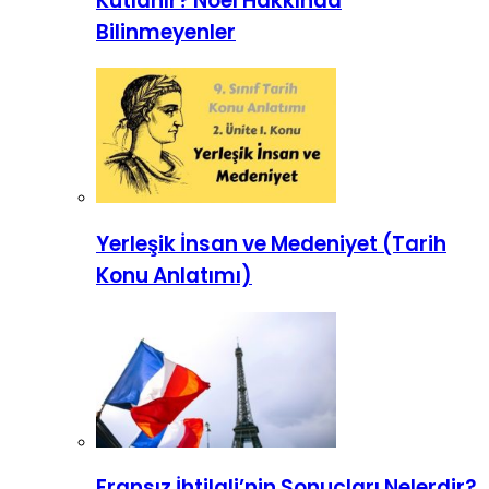
Kutlanır? Noel Hakkında
Bilinmeyenler
Yerleşik İnsan ve Medeniyet (Tarih
Konu Anlatımı)
Fransız İhtilali’nin Sonuçları Nelerdir?