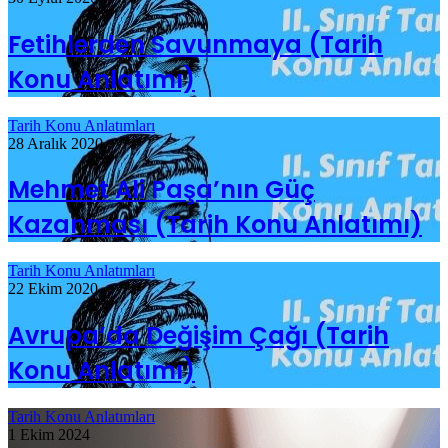
Fetihlerden Savunmaya (Tarih
Konu Anlatımı)
Tarih Konu Anlatımları
28 Aralık 2020
Mehmet Ali Paşa’nın Güç
Kazanması (Tarih Konu Anlatımı)
Tarih Konu Anlatımları
22 Ekim 2020
Avrupa’da Değişim Çağı (Tarih
Konu Anlatımı)
Tarih Konu Anlatımları
1 Ekim 2024