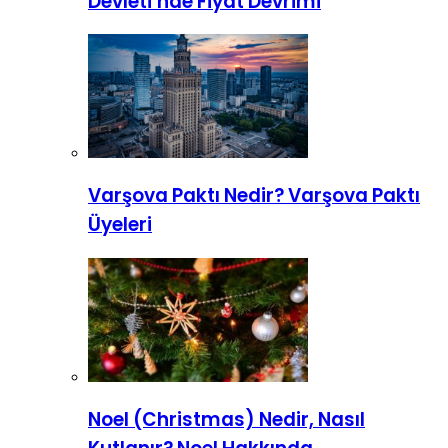
Devleti’nde Fiyat Devrimi
Varşova Paktı Nedir? Varşova Paktı
Üyeleri
Noel (Christmas) Nedir, Nasıl