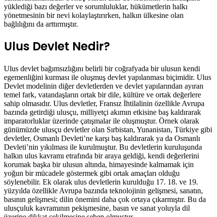
yüklediği bazı değerler ve sorumluluklar, hükümetlerin halkı
yönetmesinin bir nevi kolaylaştırırken, halkın ülkesine olan
bağlılığını da arttırmıştır.
Ulus Devlet Nedir?
Ulus devlet bağımsızlığını belirli bir coğrafyada bir ulusun kendi
egemenliğini kurması ile oluşmuş devlet yapılanması biçimidir. Ulus
Devlet modelinin diğer devletlerden ve devlet yapılarından ayıran
temel fark, vatandaşların ortak bir dile, kültüre ve ortak değerlere
sahip olmasıdır. Ulus devletler, Fransız İhtilalinin özellikle Avrupa
bazında getirdiği ulusçu, milliyetçi akımın etkisine baş kaldırarak
imparatorluklar üzerinde çatışmalar ile oluşmuştur. Örnek olarak
günümüzde ulusçu devletler olan Sırbistan, Yunanistan, Türkiye gibi
devletler, Osmanlı Devleti’ne karşı baş kaldırarak ya da Osmanlı
Devleti’nin yıkılması ile kurulmuştur. Bu devletlerin kuruluşunda
halkın ulus kavramı etrafında bir araya geldiği, kendi değerlerini
korumak başka bir ulusun altında, himayesinde kalmamak için
yoğun bir mücadele göstermek gibi ortak amaçları olduğu
söylenebilir. Ek olarak ulus devletlerin kurulduğu 17. 18. ve 19.
yüzyılda özellikle Avrupa bazında teknolojinin gelişmesi, sanatın,
basının gelişmesi; dilin önemini daha çok ortaya çıkarmıştır. Bu da
ulusçuluk kavramının pekişmesine, basın ve sanat yoluyla dil
üzerine dikkat çekilmesine sebep olmuştur.