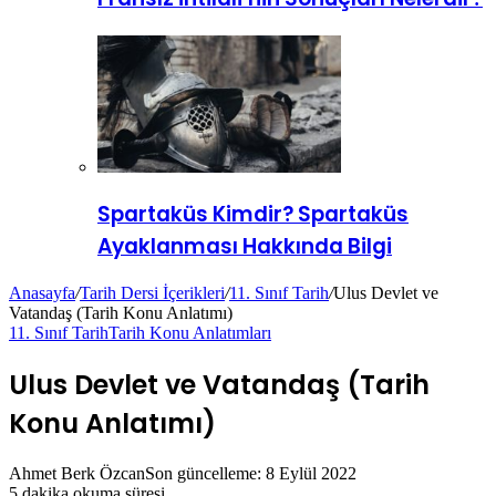
Spartaküs Kimdir? Spartaküs
Ayaklanması Hakkında Bilgi
Anasayfa
/
Tarih Dersi İçerikleri
/
11. Sınıf Tarih
/
Ulus Devlet ve
Vatandaş (Tarih Konu Anlatımı)
11. Sınıf Tarih
Tarih Konu Anlatımları
Ulus Devlet ve Vatandaş (Tarih
Konu Anlatımı)
Ahmet Berk Özcan
Son güncelleme: 8 Eylül 2022
5 dakika okuma süresi