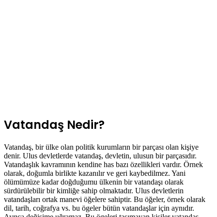
Vatandaş Nedir?
Vatandaş, bir ülke olan politik kurumların bir parçası olan kişiye
denir. Ulus devletlerde vatandaş, devletin, ulusun bir parçasıdır.
Vatandaşlık kavramının kendine has bazı özellikleri vardır. Örnek
olarak, doğumla birlikte kazanılır ve geri kaybedilmez. Yani
ölümümüze kadar doğduğumu ülkenin bir vatandaşı olarak
sürdürülebilir bir kimliğe sahip olmaktadır. Ulus devletlerin
vatandaşları ortak manevi öğelere sahiptir. Bu öğeler, örnek olarak
dil, tarih, coğrafya vs. bu ögeler bütün vatandaşlar için aynıdır.
Ayrıca değişime uğramaz. Bu ögeleri taşımayan kişiler vatandaş