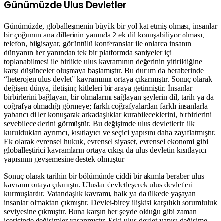
Günümüzde Ulus Devletler
Günümüzde, globalleşmenin büyük bir yol kat etmiş olması, insanlar
bir çoğunun ana dillerinin yanında 2 ek dil konuşabiliyor olması,
telefon, bilgisayar, görüntülü konferanslar ile onlarca insanın
dünyanın her yanından tek bir platformda saniyeler içi
toplanabilmesi ile birlikte ulus kavramının değerinin yitirildiğine
karşı düşünceler oluşmaya başlamıştır. Bu durum da beraberinde
“heterojen ulus devlet” kavramının ortaya çıkarmıştır. Sonuç olarak
değişen dünya, iletişim; kitleleri bir araya getirmiştir. İnsanlar
birbirlerini bağlayan, bir olmalarını sağlayan şeylerin dil, tarih ya da
coğrafya olmadığı görmeye; farklı coğrafyalardan farklı insanlarla
yabancı diller konuşarak arkadaşlıklar kurabileceklerini, birbirlerini
sevebileceklerini görmüştür. Bu değişimde ulus devletlerin ilk
kuruldukları ayrımcı, kısıtlayıcı ve seçici yapısını daha zayıflatmıştır.
Ek olarak evrensel hukuk, evrensel siyaset, evrensel ekonomi gibi
globalleştirici kavramların ortaya çıkışı da ulus devletin kısıtlayıcı
yapısının gevşemesine destek olmuştur
Sonuç olarak tarihin bir bölümünde ciddi bir akımla beraber ulus
kavramı ortaya çıkmıştır. Uluslar devletleşerek ulus devletleri
kurmuşlardır. Vatandaşlık kavramı, halk ya da ülkede yaşayan
insanlar olmaktan çıkmıştır. Devlet-birey ilişkisi karşılıklı sorumluluk
seviyesine çıkmıştır. Buna karşın her şeyde olduğu gibi zaman
içerisinde değişimler yaşanmıştır. Eski ulus devlet yapısı değişime