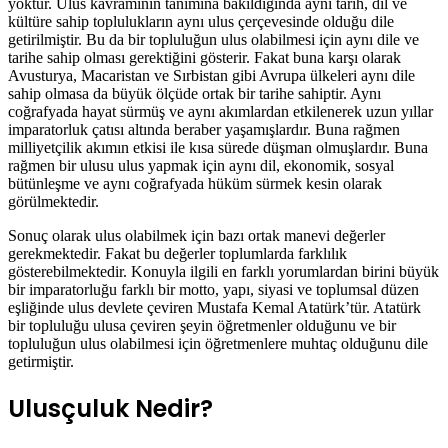
yoktur. Ulus kavramının tanımına bakıldığında aynı tarih, dil ve
kültüre sahip toplulukların aynı ulus çerçevesinde olduğu dile
getirilmiştir. Bu da bir topluluğun ulus olabilmesi için aynı dile ve
tarihe sahip olması gerektiğini gösterir. Fakat buna karşı olarak
Avusturya, Macaristan ve Sırbistan gibi Avrupa ülkeleri aynı dile
sahip olmasa da büyük ölçüde ortak bir tarihe sahiptir. Aynı
coğrafyada hayat sürmüş ve aynı akımlardan etkilenerek uzun yıllar
imparatorluk çatısı altında beraber yaşamışlardır. Buna rağmen
milliyetçilik akımın etkisi ile kısa sürede düşman olmuşlardır. Buna
rağmen bir ulusu ulus yapmak için aynı dil, ekonomik, sosyal
bütünleşme ve aynı coğrafyada hüküm sürmek kesin olarak
görülmektedir.
Sonuç olarak ulus olabilmek için bazı ortak manevi değerler
gerekmektedir. Fakat bu değerler toplumlarda farklılık
gösterebilmektedir. Konuyla ilgili en farklı yorumlardan birini büyük
bir imparatorluğu farklı bir motto, yapı, siyasi ve toplumsal düzen
eşliğinde ulus devlete çeviren Mustafa Kemal Atatürk’tür. Atatürk
bir topluluğu ulusa çeviren şeyin öğretmenler olduğunu ve bir
topluluğun ulus olabilmesi için öğretmenlere muhtaç olduğunu dile
getirmiştir.
Ulusçuluk Nedir?