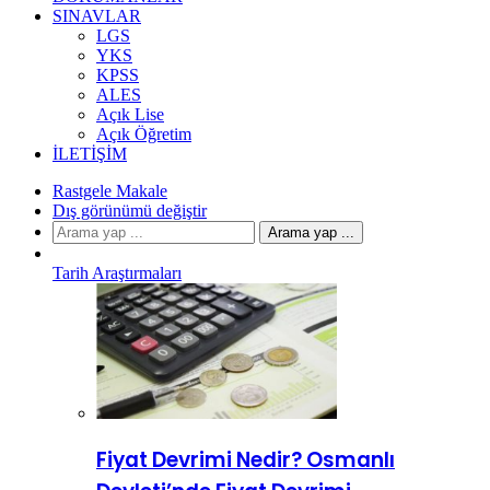
SINAVLAR
LGS
YKS
KPSS
ALES
Açık Lise
Açık Öğretim
İLETIŞIM
Rastgele Makale
Dış görünümü değiştir
Arama yap ...
Tarih Araştırmaları
Fiyat Devrimi Nedir? Osmanlı