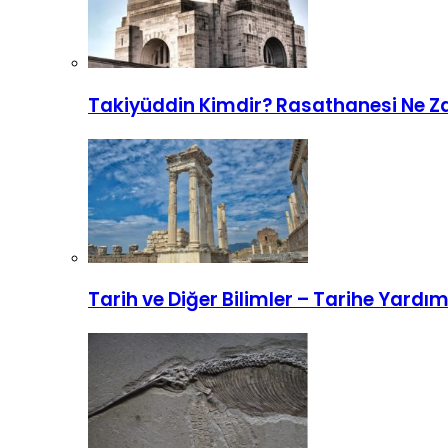
Takiyüddin Kimdir? Rasathanesi Ne Za
Tarih ve Diğer Bilimler – Tarihe Yardım