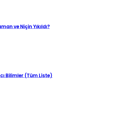
man ve Niçin Yıkıldı?
cı Bilimler (Tüm Liste)