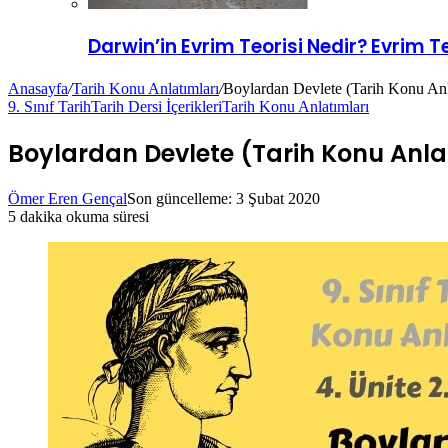
Darwin’in Evrim Teorisi Nedir? Evrim Te
Anasayfa
/
Tarih Konu Anlatımları
/
Boylardan Devlete (Tarih Konu Anl
9. Sınıf Tarih
Tarih Dersi İçerikleri
Tarih Konu Anlatımları
Boylardan Devlete (Tarih Konu Anla
Ömer Eren Gençal
Son güncelleme: 3 Şubat 2020
5 dakika okuma süresi