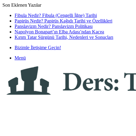
Son Eklenen Yazılar
Fibula Nedir? Fibula (Çengelli İğne) Tarihi
Papirüs Nedir? Papirüs Kağıdı Tarihi ve Özellikleri
Panslavizm Nedir? Panslavizm Politikası
Napolyon Bonapart’ın Elba Adası’ndan Kaçışı
Kırım Tatar Sürgünü Tarihi, Nedenleri ve Sonuçları
Bizimle İletişime Geçin!
Menü