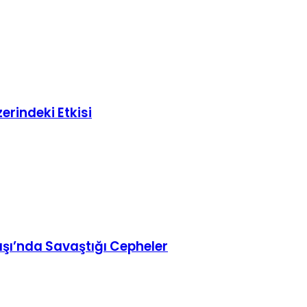
erindeki Etkisi
aşı’nda Savaştığı Cepheler