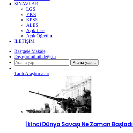
SINAVLAR
LGS
YKS
KPSS
ALES
Açık Lise
Açık Öğretim
İLETIŞIM
Rastgele Makale
Dış görünümü değiştir
Arama yap ...
Tarih Araştırmaları
İkinci Dünya Savaşı Ne Zaman Başladı?