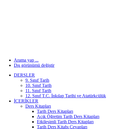
Arama yap ...
Dış görünümü değiştir
DERSLER
9. Sınıf Tarih
10. Sınıf Tarih
11. Sınıf Tarih
12. Sınıf T.C. İnkılap Tarihi ve Atatürkçülük
İÇERIKLER
Ders Kitapları
Tarih Ders Kitapları
Açık Öğretim Tarih Ders Kitapları
Etkileşimli Tarih Ders Kitapları
Tarih Ders Kitabı Cevapları