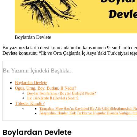
Boylardan Devlete
Bu yazımızda tarih dersi konu anlatımları kapsamında 9. sınıf tarih d
Devlete konusunu “İlk ve Orta Çağlarda İç Asya’daki Türk siyasi teşek
Bu Yazının İçindeki Başlıklar:
Boylardan Devlete
Oguş, Urug, Boy, Budun, İl Nedir?
Boylar Konferansı (Boylar Birliği) Nedir?
İlk Türklerde İl (Devlet) Nedir?
Tölesler Kimdir?
Tartışalım: Mete Han’ın Kavimleri Bir Aile Gibi Birleştirmesinin Ne
Araştıralım: Hunlar, Kök Türkler ve Uygurlar Dışında Varlığını Sü
Boylardan Devlete