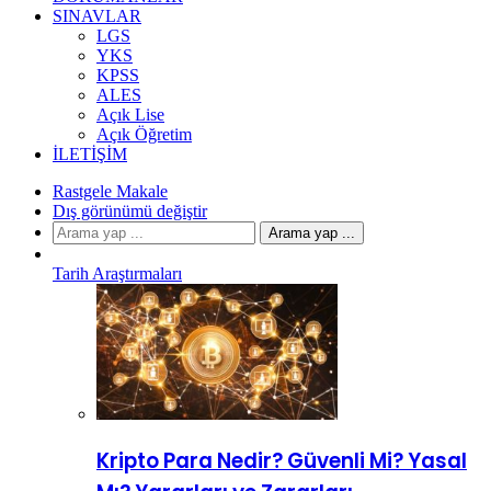
SINAVLAR
LGS
YKS
KPSS
ALES
Açık Lise
Açık Öğretim
İLETIŞIM
Rastgele Makale
Dış görünümü değiştir
Arama yap ...
Tarih Araştırmaları
Kripto Para Nedir? Güvenli Mi? Yasal