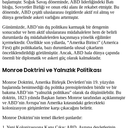
başlamıştır. Soğuk Savaş döneminde, ABD liderliğindeki Batı
bloğu, Sovyetler Birliği ve onun etki alanı ile rekabet etmiştir. Bu
dönemde, ABD çeşitli uluslararası örgütlerde aktif rol almış ve
dünya genelinde askeri varlığını artırmıştır.
Günümüzde, ABD’nin dış politikası karmaşık bir dengenin
sonucudur ve hem aktif uluslararası müdahalelere hem de belirli
durumlarda dış müdahalelerden kaçınmaya yönelik eğilimler
içermektedir. Özellikle son yıllarda, “Amerika Birinci” (America
First) gibi politikalarla, bazı durumlarda ulusal çıkarların
önceliklendirildiği görülmüştür. Ancak, ABD hala dünya çapında
önemli bir diplomatik ve askeri güç olarak kalmaktadır.
Monroe Doktrini ve Yalnızlık Politikası
Monroe Doktrini, Amerika Birleşik Devletleri’nin 19. yüzyılın
başlarında benimsediği dış politika prensiplerinden biridir ve bir
bakıma ABD’nin “yalnızlık politikası” olarak da düşünülebilir. Bu
doktrin, 1823 yılında Başkan James Monroe tarafından açıklanmıştır
ve ABD’nin Avrupa’nın Amerika kıtasındaki gelecekteki
kolonizasyon girişimlerine karşı çıkacağını belirtir.
Monroe Doktrini’nin temel ilkeleri şunlardır:
1. Yeni Kolonizasyona Karşı Çıkış: ABD, Avrupa devletlerinin