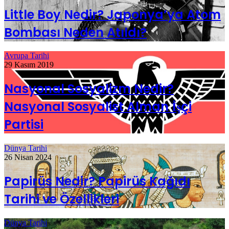
Little Boy Nedir? Japonya’ya Atom
Bombası Neden Atıldı?
Avrupa Tarihi
29 Kasım 2019
Nasyonal Sosyalizm Nedir?
Nasyonal Sosyalist Alman İşçi
Partisi
Dünya Tarihi
26 Nisan 2024
Papirüs Nedir? Papirüs Kağıdı
Tarihi ve Özellikleri
Dünya Tarihi