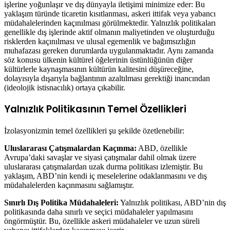
işlerine yoğunlaşır ve dış dünyayla iletişimi minimize eder: Bu
yaklaşım türünde ticaretin kısıtlanması, askeri ittifak veya yabancı
müdahalelerinden kaçınılması görülmektedir. Yalnızlık politikaları
genellikle dış işlerinde aktif olmanın maliyetinden ve oluşturduğu
risklerden kaçınılması ve ulusal egemenlik ve bağımsızlığın
muhafazası gereken durumlarda uygulanmaktadır. Aynı zamanda
söz konusu ülkenin kültürel öğelerinin üstünlüğünün diğer
kültürlerle kaynaşmasının kültürün kalitesini düşüreceğine,
dolayısıyla dışarıyla bağlantının azaltılması gerektiği inancından
(ideolojik istisnacılık) ortaya çıkabilir.
Yalnızlık Politikasının Temel Özellikleri
İzolasyonizmin temel özellikleri şu şekilde özetlenebilir:
Uluslararası Çatışmalardan Kaçınma:
ABD, özellikle
Avrupa’daki savaşlar ve siyasi çatışmalar dahil olmak üzere
uluslararası çatışmalardan uzak durma politikası izlemiştir. Bu
yaklaşım, ABD’nin kendi iç meselelerine odaklanmasını ve dış
müdahalelerden kaçınmasını sağlamıştır.
Sınırlı Dış Politika Müdahaleleri:
Yalnızlık politikası, ABD’nin dış
politikasında daha sınırlı ve seçici müdahaleler yapılmasını
öngörmüştür. Bu, özellikle askeri müdahaleler ve uzun süreli