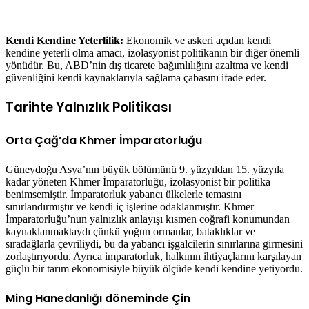
Kendi Kendine Yeterlilik:
Ekonomik ve askeri açıdan kendi
kendine yeterli olma amacı, izolasyonist politikanın bir diğer önemli
yönüdür. Bu, ABD’nin dış ticarete bağımlılığını azaltma ve kendi
güvenliğini kendi kaynaklarıyla sağlama çabasını ifade eder.
Tarihte Yalnızlık Politikası
Orta Çağ’da Khmer İmparatorluğu
Güneydoğu Asya’nın büyük bölümünü 9. yüzyıldan 15. yüzyıla
kadar yöneten Khmer İmparatorluğu, izolasyonist bir politika
benimsemiştir. İmparatorluk yabancı ülkelerle temasını
sınırlandırmıştır ve kendi iç işlerine odaklanmıştır. Khmer
İmparatorluğu’nun yalnızlık anlayışı kısmen coğrafi konumundan
kaynaklanmaktaydı çünkü yoğun ormanlar, bataklıklar ve
sıradağlarla çevriliydi, bu da yabancı işgalcilerin sınırlarına girmesini
zorlaştırıyordu. Ayrıca imparatorluk, halkının ihtiyaçlarını karşılayan
güçlü bir tarım ekonomisiyle büyük ölçüde kendi kendine yetiyordu.
Ming Hanedanlığı döneminde Çin