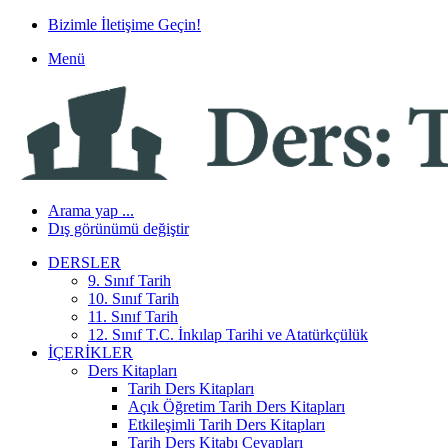
Bizimle İletişime Geçin!
Menü
Arama yap ...
Dış görünümü değiştir
DERSLER
9. Sınıf Tarih
10. Sınıf Tarih
11. Sınıf Tarih
12. Sınıf T.C. İnkılap Tarihi ve Atatürkçülük
İÇERIKLER
Ders Kitapları
Tarih Ders Kitapları
Açık Öğretim Tarih Ders Kitapları
Etkileşimli Tarih Ders Kitapları
Tarih Ders Kitabı Cevapları