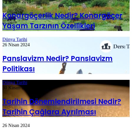
29 Kasım 2019
Konargöçerlik Nedir? Konargöçer
Yaşam Tarzının Özellikleri
Dünya Tarihi
26 Nisan 2024
Panslavizm Nedir? Panslavizm
Politikası
Dünya Tarihi
30 Kasım 2019
Tarihin Dönemlendirilmesi Nedir?
Tarihin Çağlara Ayrılması
26 Nisan 2024