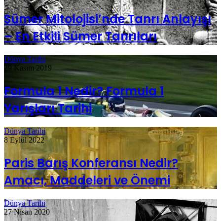
Sümer Mitolojisi’nde Tanrı Anlayışı
– En Etkili Sümer Tanrıları
Dünya Tarihi
29 Kasım 2019
Formula 1 Nedir? Formula 1
Yarışları Tarihi
Dünya Tarihi
8 Eylül 2022
Paris Barış Konferansı Nedir?
Amacı, Maddeleri ve Önemi
Dünya Tarihi
27 Nisan 2020