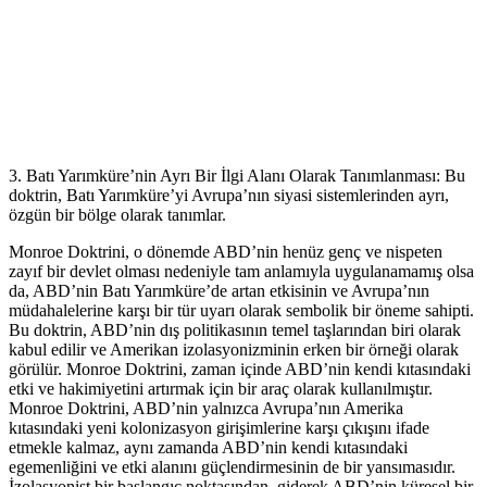
3. Batı Yarımküre’nin Ayrı Bir İlgi Alanı Olarak Tanımlanması: Bu
doktrin, Batı Yarımküre’yi Avrupa’nın siyasi sistemlerinden ayrı,
özgün bir bölge olarak tanımlar.
Monroe Doktrini, o dönemde ABD’nin henüz genç ve nispeten
zayıf bir devlet olması nedeniyle tam anlamıyla uygulanamamış olsa
da, ABD’nin Batı Yarımküre’de artan etkisinin ve Avrupa’nın
müdahalelerine karşı bir tür uyarı olarak sembolik bir öneme sahipti.
Bu doktrin, ABD’nin dış politikasının temel taşlarından biri olarak
kabul edilir ve Amerikan izolasyonizminin erken bir örneği olarak
görülür. Monroe Doktrini, zaman içinde ABD’nin kendi kıtasındaki
etki ve hakimiyetini artırmak için bir araç olarak kullanılmıştır.
Monroe Doktrini, ABD’nin yalnızca Avrupa’nın Amerika
kıtasındaki yeni kolonizasyon girişimlerine karşı çıkışını ifade
etmekle kalmaz, aynı zamanda ABD’nin kendi kıtasındaki
egemenliğini ve etki alanını güçlendirmesinin de bir yansımasıdır.
İzolasyonist bir başlangıç noktasından, giderek ABD’nin küresel bir