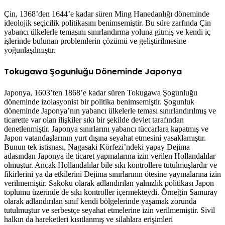
Çin, 1368’den 1644’e kadar süren Ming Hanedanlığı döneminde
ideolojik seçicilik politikasını benimsemiştir. Bu süre zarfında Çin
yabancı ülkelerle temasını sınırlandırma yoluna gitmiş ve kendi iç
işlerinde bulunan problemlerin çözümü ve geliştirilmesine
yoğunlaşılmıştır.
Tokugawa Şogunluğu Döneminde Japonya
Japonya, 1603’ten 1868’e kadar süren Tokugawa Şogunluğu
döneminde izolasyonist bir politika benimsemiştir. Şogunluk
döneminde Japonya’nın yabancı ülkelerle teması sınırlandırılmış ve
ticarette var olan ilişkiler sıkı bir şekilde devlet tarafından
denetlenmiştir. Japonya sınırlarını yabancı tüccarlara kapatmış ve
Japon vatandaşlarının yurt dışına seyahat etmesini yasaklamıştır.
Bunun tek istisnası, Nagasaki Körfezi’ndeki yapay Dejima
adasından Japonya ile ticaret yapmalarına izin verilen Hollandalılar
olmuştur. Ancak Hollandalılar bile sıkı kontrollere tutulmuşlardır ve
fikirlerini ya da etkilerini Dejima sınırlarının ötesine yaymalarına izin
verilmemiştir. Sakoku olarak adlandırılan yalnızlık politikası Japon
toplumu üzerinde de sıkı kontroller içermekteydi. Örneğin Samuray
olarak adlandırılan sınıf kendi bölgelerinde yaşamak zorunda
tutulmuştur ve serbestçe seyahat etmelerine izin verilmemiştir. Sivil
halkın da hareketleri kısıtlanmış ve silahlara erişimleri