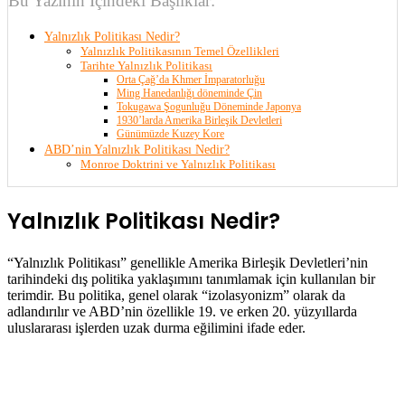
Bu Yazının İçindeki Başlıklar:
Yalnızlık Politikası Nedir?
Yalnızlık Politikasının Temel Özellikleri
Tarihte Yalnızlık Politikası
Orta Çağ’da Khmer İmparatorluğu
Ming Hanedanlığı döneminde Çin
Tokugawa Şogunluğu Döneminde Japonya
1930’larda Amerika Birleşik Devletleri
Günümüzde Kuzey Kore
ABD’nin Yalnızlık Politikası Nedir?
Monroe Doktrini ve Yalnızlık Politikası
Yalnızlık Politikası Nedir?
“Yalnızlık Politikası” genellikle Amerika Birleşik Devletleri’nin
tarihindeki dış politika yaklaşımını tanımlamak için kullanılan bir
terimdir. Bu politika, genel olarak “izolasyonizm” olarak da
adlandırılır ve ABD’nin özellikle 19. ve erken 20. yüzyıllarda
uluslararası işlerden uzak durma eğilimini ifade eder.