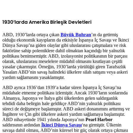
1930’larda Amerika Birleşik Devletleri
ABD, 1930’larda ortaya çıkan
Büyük Buhran
’ın da getirmiş
olduğu ekonomik kayıpların da etkisiyle İspanya İç Savaşı ve İkinci
Dünya Savaşı’na giden olaylar gibi uluslararası çatışmalara ve risk
faktörüne sahip polemiklere dahil olmaktan kaçındığı bir yalnızlık
politikası benimsemiştir. ABD, izolasyonist politikasının bir parçası
olarak, uluslararası meselelere müdahil olmasını kısıtlayan çeşitli
yasalar çıkarmıştır. Örneğin, 1930’larda yürülüğü giren Tarafsızlık
Yasaları ABD’nin savaş halindeki ülkelere silah satışını veya askeri
yardım sağlamasını yasaklamıştır.
ABD ayrıca 1936’dan 1939’a kadar süren İspanya İç Savaşı’na
müdahale etmeme politikası izlemiştir. Ancak 1930’ların sonlarında
Almanya, Japonya ve İtalya gibi ülkelerden gelen saldırganlık
tehdidi daha belirgin hale geldikçe ABD’nin yalnızlık politikası
süreci de değişmeye başlamıştır. ABD askeri donanımını arttırmış ve
İngiltere ve Çin gibi ülkelere askeri yardım sağlamaya başlamıştır.
ABD nihayetinde 1941 yılında Japonya’nın
Pearl Harbor
saldırısının ardından
İkinci Dünya Savaşı
‘na girmiştir. Ülkenin
savaşa dahil olması, ABD’nin küresel bir güç olarak ortaya çıkması