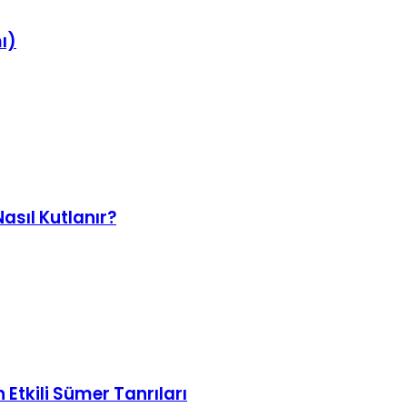
ı)
sıl Kutlanır?
 Etkili Sümer Tanrıları