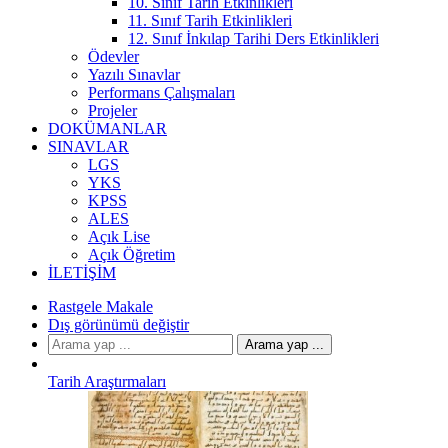
10. Sınıf Tarih Etkinlikleri
11. Sınıf Tarih Etkinlikleri
12. Sınıf İnkılap Tarihi Ders Etkinlikleri
Ödevler
Yazılı Sınavlar
Performans Çalışmaları
Projeler
DOKÜMANLAR
SINAVLAR
LGS
YKS
KPSS
ALES
Açık Lise
Açık Öğretim
İLETIŞIM
Rastgele Makale
Dış görünümü değiştir
Arama yap ...
Tarih Araştırmaları