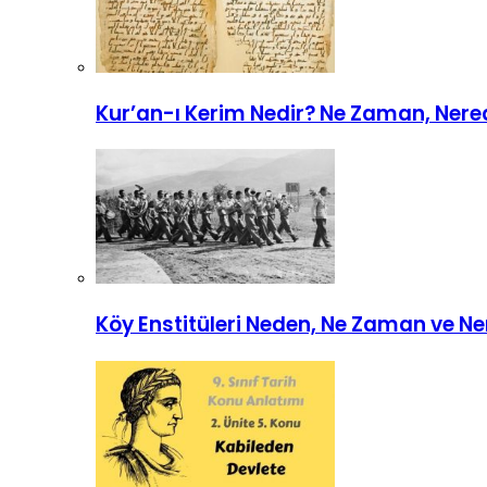
Kur’an-ı Kerim Nedir? Ne Zaman, Nerede
Köy Enstitüleri Neden, Ne Zaman ve N