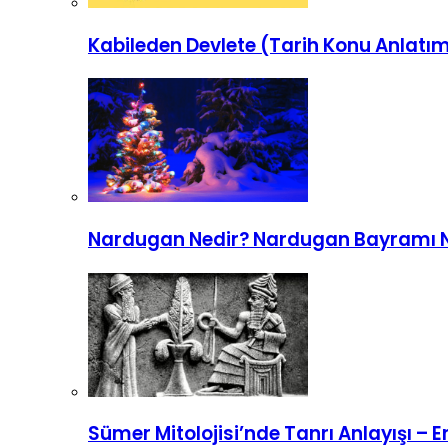
Kabileden Devlete (Tarih Konu Anlatım
Nardugan Nedir? Nardugan Bayramı Na
Sümer Mitolojisi’nde Tanrı Anlayışı – En