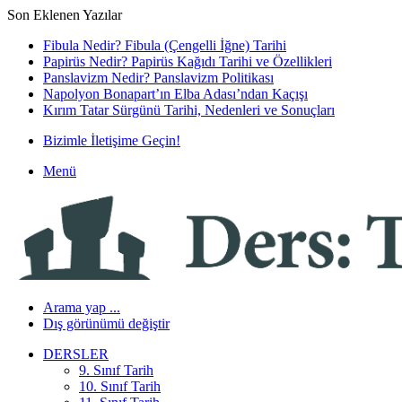
Son Eklenen Yazılar
Fibula Nedir? Fibula (Çengelli İğne) Tarihi
Papirüs Nedir? Papirüs Kağıdı Tarihi ve Özellikleri
Panslavizm Nedir? Panslavizm Politikası
Napolyon Bonapart’ın Elba Adası’ndan Kaçışı
Kırım Tatar Sürgünü Tarihi, Nedenleri ve Sonuçları
Bizimle İletişime Geçin!
Menü
Arama yap ...
Dış görünümü değiştir
DERSLER
9. Sınıf Tarih
10. Sınıf Tarih