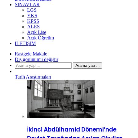
SINAVLAR
LGS
YKS
KPSS
ALES
Açık Lise
Açık Öğretim
İLETIŞIM
Rastgele Makale
Dış görünümü değiştir
Arama yap ...
Tarih Araştırmaları
İkinci Abdülhamid Dönemi’nde