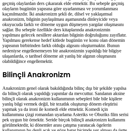
geçmiş olaylardan ders çıkararak elde etmektir. Bu sebeple geçmiş
olayların bugünün yapısına göre uyarlanması ve yorumlanması
kaçınılmazdır. İki anakronizm şekli de, dilsel ve yaklaşımsal
anakronizm, bilginin paylaşılması aşamasında dinleyicide veya
okuyucuda farklı ve döneme uygun düşmeyen yargılar oluşmasını
sağlar. Bu sebeple özellikle ders kitaplarında anakronizmin
yapılması gelecek nesillere aktarılan bilginin doğruluğunu zayıflatır.
Yapılması gerekense hedef kitlede bugünün ve konu olan dönemin
yapısının birbirinden farklı olduğu algısını oluşturmaktır. Bunun
nedeniyse engellenemeyen bir anakronizmin yapıldığı bir bilgiye
ulaşanlarda, o tarihsel döneme ait yanlış bir algının oluşmasını
olabildiğince engellemektir.
Bilinçli Anakronizm
Anakronizm genel olarak bakıldığında bilinç dışı bir şekilde yapılsa
da bilinçli olarak yapıldığı yapımlar da mevcuttur. Sanılanın aksine
bilinçli olarak anakronizm kullanımının sebepleri bile bile kişilere
yanlış bilgi vermek değil, bir tezatlık oluşturup dönem eleştirisi
yapmak ya da ironi ile komedi elde etmektir. Komedi için
kullanımına çizgi romandan uyarlama Asteriks ve Oburiks film serisi
pek uygun bir örnektir. Seride birçok bilinçli anakronizm kullanımı
görülmektedir, ki dönemler arası çatışma yaratacak ögelerin
kullanımının bu denli açık ve göze batar biçimde yer alması da üstte