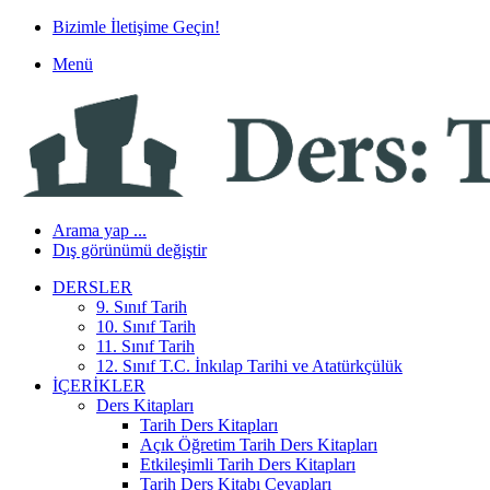
Bizimle İletişime Geçin!
Menü
Arama yap ...
Dış görünümü değiştir
DERSLER
9. Sınıf Tarih
10. Sınıf Tarih
11. Sınıf Tarih
12. Sınıf T.C. İnkılap Tarihi ve Atatürkçülük
İÇERIKLER
Ders Kitapları
Tarih Ders Kitapları
Açık Öğretim Tarih Ders Kitapları
Etkileşimli Tarih Ders Kitapları
Tarih Ders Kitabı Cevapları