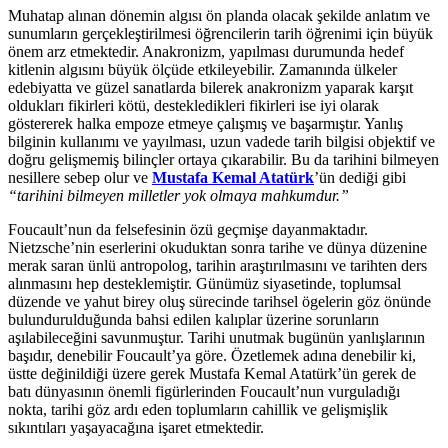
Muhatap alınan dönemin algısı ön planda olacak şekilde anlatım ve
sunumların gerçekleştirilmesi öğrencilerin tarih öğrenimi için büyük
önem arz etmektedir. Anakronizm, yapılması durumunda hedef
kitlenin algısını büyük ölçüde etkileyebilir. Zamanında ülkeler
edebiyatta ve güzel sanatlarda bilerek anakronizm yaparak karşıt
oldukları fikirleri kötü, destekledikleri fikirleri ise iyi olarak
göstererek halka empoze etmeye çalışmış ve başarmıştır. Yanlış
bilginin kullanımı ve yayılması, uzun vadede tarih bilgisi objektif ve
doğru gelişmemiş bilinçler ortaya çıkarabilir. Bu da tarihini bilmeyen
nesillere sebep olur ve
Mustafa Kemal Atatürk
’ün dediği gibi
“tarihini bilmeyen milletler yok olmaya mahkumdur.”
Foucault’nun da felsefesinin özü geçmişe dayanmaktadır.
Nietzsche’nin eserlerini okuduktan sonra tarihe ve dünya düzenine
merak saran ünlü antropolog, tarihin araştırılmasını ve tarihten ders
alınmasını hep desteklemiştir. Günümüz siyasetinde, toplumsal
düzende ve yahut birey oluş sürecinde tarihsel ögelerin göz önünde
bulundurulduğunda bahsi edilen kalıplar üzerine sorunların
aşılabileceğini savunmuştur. Tarihi unutmak bugünün yanlışlarının
başıdır, denebilir Foucault’ya göre. Özetlemek adına denebilir ki,
üstte değinildiği üzere gerek Mustafa Kemal Atatürk’ün gerek de
batı dünyasının önemli figürlerinden Foucault’nun vurguladığı
nokta, tarihi göz ardı eden toplumların cahillik ve gelişmişlik
sıkıntıları yaşayacağına işaret etmektedir.