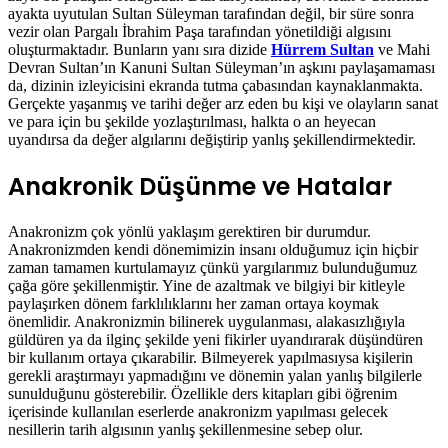
ayakta uyutulan Sultan Süleyman tarafından değil, bir süre sonra
vezir olan Pargalı İbrahim Paşa tarafından yönetildiği algısını
oluşturmaktadır. Bunların yanı sıra dizide
Hürrem Sultan
ve Mahi
Devran Sultan’ın Kanuni Sultan Süleyman’ın aşkını paylaşamaması
da, dizinin izleyicisini ekranda tutma çabasından kaynaklanmakta.
Gerçekte yaşanmış ve tarihi değer arz eden bu kişi ve olayların sanat
ve para için bu şekilde yozlaştırılması, halkta o an heyecan
uyandırsa da değer algılarını değiştirip yanlış şekillendirmektedir.
Anakronik Düşünme ve Hatalar
Anakronizm çok yönlü yaklaşım gerektiren bir durumdur.
Anakronizmden kendi dönemimizin insanı olduğumuz için hiçbir
zaman tamamen kurtulamayız çünkü yargılarımız bulunduğumuz
çağa göre şekillenmiştir. Yine de azaltmak ve bilgiyi bir kitleyle
paylaşırken dönem farklılıklarını her zaman ortaya koymak
önemlidir. Anakronizmin bilinerek uygulanması, alakasızlığıyla
güldüren ya da ilginç şekilde yeni fikirler uyandırarak düşündüren
bir kullanım ortaya çıkarabilir. Bilmeyerek yapılmasıysa kişilerin
gerekli araştırmayı yapmadığını ve dönemin yalan yanlış bilgilerle
sunulduğunu gösterebilir. Özellikle ders kitapları gibi öğrenim
içerisinde kullanılan eserlerde anakronizm yapılması gelecek
nesillerin tarih algısının yanlış şekillenmesine sebep olur.