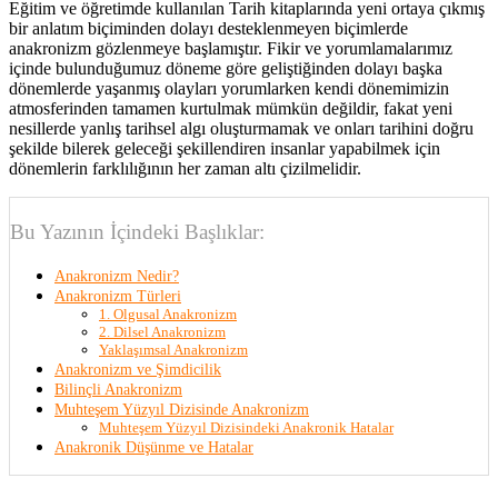
Eğitim ve öğretimde kullanılan Tarih kitaplarında yeni ortaya çıkmış
bir anlatım biçiminden dolayı desteklenmeyen biçimlerde
anakronizm gözlenmeye başlamıştır. Fikir ve yorumlamalarımız
içinde bulunduğumuz döneme göre geliştiğinden dolayı başka
dönemlerde yaşanmış olayları yorumlarken kendi dönemimizin
atmosferinden tamamen kurtulmak mümkün değildir, fakat yeni
nesillerde yanlış tarihsel algı oluşturmamak ve onları tarihini doğru
şekilde bilerek geleceği şekillendiren insanlar yapabilmek için
dönemlerin farklılığının her zaman altı çizilmelidir.
Bu Yazının İçindeki Başlıklar:
Anakronizm Nedir?
Anakronizm Türleri
1. Olgusal Anakronizm
2. Dilsel Anakronizm
Yaklaşımsal Anakronizm
Anakronizm ve Şimdicilik
Bilinçli Anakronizm
Muhteşem Yüzyıl Dizisinde Anakronizm
Muhteşem Yüzyıl Dizisindeki Anakronik Hatalar
Anakronik Düşünme ve Hatalar