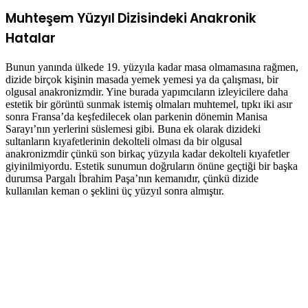
Muhteşem Yüzyıl Dizisindeki Anakronik
Hatalar
Bunun yanında ülkede 19. yüzyıla kadar masa olmamasına rağmen,
dizide birçok kişinin masada yemek yemesi ya da çalışması, bir
olgusal anakronizmdir. Yine burada yapımcıların izleyicilere daha
estetik bir görüntü sunmak istemiş olmaları muhtemel, tıpkı iki asır
sonra Fransa’da keşfedilecek olan parkenin dönemin Manisa
Sarayı’nın yerlerini süslemesi gibi. Buna ek olarak dizideki
sultanların kıyafetlerinin dekolteli olması da bir olgusal
anakronizmdir çünkü son birkaç yüzyıla kadar dekolteli kıyafetler
giyinilmiyordu. Estetik sunumun doğruların önüne geçtiği bir başka
durumsa Pargalı İbrahim Paşa’nın kemanıdır, çünkü dizide
kullanılan keman o şeklini üç yüzyıl sonra almıştır.