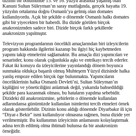
dizinin bir bölümünde 15. ve 16. yüzyıl arasında yaşamış olan
Kanuni Sultan Süleyman’ın saray mutfağında, gerçek hayatta 19.
yüzyılın ortalarına doğru Osmanlı’ya gelmiş olan domates
kullanılıyordu. Açık bir şekilde o dönemde Osmanlı halkı domates
gibi bir yiyecekten bir haberdi. Bu dizide görülen birçok
anakronizmden sadece biri. Dizide birçok farklı şekillerde
anakronizm yapılmıştır.
Televizyon programlarının öncelikli amaçlarından biri izleyicilerin
program hakkında ilgilerini kazanıp bu ilgiyi hiç kaybetmeden
yapımı takip etmelerini sağlamaktır. Bu amaçla dizi yapımcıları ve
senaristler, konu olarak çoğunlukla aşkı ve entrikayı tercih ederler.
Fakat iki konuyu da izleyicilerine yayınlandığı dönem boyunca
sunmakta oldukça başarılı olmuş Muhteşem Yüzyıl dizisinde halka
yanlış empoze edilen birçok öge bulunmakta. Yapımcıların
önceliklerinin halka Osmanlı Devleti’ni, Sultan Süleyman’ın
kişiliğini ve yöneticiliğini anlatmak değil, yukarıda bahsedildiği
şekilde para kazanmak olması, bu hataların yapılma sebebidir.
Dizideki dil anakronizmine, şehirlerin o dönemde kullanılan
adlarındansa günümüzde kullanılan isimlerini tercih etmeleri örnek
olarak gösterilebilir. Dizinin konu aldığı dönemde Diyarbakır ili için
“Diyar-ı Bekir” ismi kullanılıyor olmasına rağmen, buna dizide yer
verilmemiştir. Bu kullanımın izleyicinin anlamasını kolaylaştırmak
adına tercih edilmiş olma ihtimali bulunsa da bir anakronizm
örneğidir.