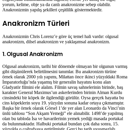
yorum, kelime, obje ya da canlı anakronizme sebep olabilir.
Anakronizmin yapılış şekilleri çeşitlilik göstermektedir.
Anakronizm Türleri
Anakronizmin Chris Lorenz’e göre üç temel hali vardır: olgusal
anakronizm, dilsel anakronizm ve yaklaşımsal anakronizm.
1. Olgusal Anakronizm
Olgusal anakronizm, tarihi bir dönemde olmayan bir olgunun varmış
gibi düşünülerek belirtilmesini tanımlar. Bu anakronizm türüne
örnek olarak 2000 yılı yapımı, Milattan önce ikinci yüzyıldaki Roma
İmparatorluğu’nda yaşamış bir generalin hayatını konu alan
Gladyatör filmini ele alalım. Filmin savaş sahnelerinin birinde, baş
karakter General Maximus’un askerlerinden birinin Alman Kurdu
cinsindeki bir köpek ile ilgilendiği görülür. Oysa gerçek hayatta bu
cins köpeklerin soyu 19. yüzyılın sonuna kadar ortaya çıkmamıştır.
Başka bir örnek olarak Görsel 1’de yer alan Leonardo da Vinci’nin
ünlü tablosu “Son Akşam Yemeği” ele alınabilir. 1498’de yapılmış
olan bu tabloda İsa ve havarilerinin yemek yediği masada portakal
da bulunmaktadır. Halbuki portakal bundan çok daha sonra, 15.
yüzyılda o coğrafyaya getirilmiştir. Gerçi bu tarih uyuşmazlığı,