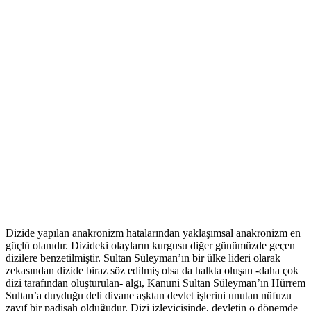
Dizide yapılan anakronizm hatalarından yaklaşımsal anakronizm en
güçlü olanıdır. Dizideki olayların kurgusu diğer günümüzde geçen
dizilere benzetilmiştir. Sultan Süleyman’ın bir ülke lideri olarak
zekasından dizide biraz söz edilmiş olsa da halkta oluşan -daha çok
dizi tarafından oluşturulan- algı, Kanuni Sultan Süleyman’ın Hürrem
Sultan’a duyduğu deli divane aşktan devlet işlerini unutan nüfuzu
zayıf bir padişah olduğudur. Dizi izleyicisinde, devletin o dönemde