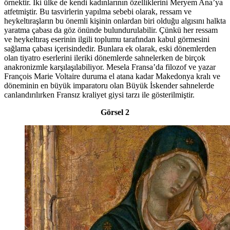
örnektir. İki ülke de kendi kadınlarının özelliklerini Meryem Ana’ya
atfetmiştir. Bu tasvirlerin yapılma sebebi olarak, ressam ve
heykeltıraşların bu önemli kişinin onlardan biri olduğu algısını halkta
yaratma çabası da göz önünde bulundurulabilir. Çünkü her ressam
ve heykeltıraş eserinin ilgili toplumu tarafından kabul görmesini
sağlama çabası içerisindedir. Bunlara ek olarak, eski dönemlerden
olan tiyatro eserlerini ileriki dönemlerde sahnelerken de birçok
anakronizmle karşılaşılabiliyor. Mesela Fransa’da filozof ve yazar
François Marie Voltaire duruma el atana kadar Makedonya kralı ve
döneminin en büyük imparatoru olan Büyük İskender sahnelerde
canlandırılırken Fransız kraliyet giysi tarzı ile gösterilmiştir.
Görsel 2