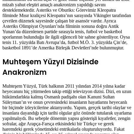
mizah yahut eleştiri amaçlı anakronizm yapıldığı savını
desteklemektedir. Asteriks ve Oburiks: Görevimiz Kleopatra
filminde Mısır kraliçesi Kleopatra’nın sarayında Vikingler tarafından
çevrilen düzenek sayesinde çalışan bir asansör vardır. Ayrıca
Asteriks Olimpiyat Oyunları’nda filminin sonuna doğru Antik
Yunan’da düzenlenen partide sırasıyla tenis, futbol ve basketbol
sporlarının bulunduğu ile ilgili eğlenceli bir sahne gösteriliyor. Oysa
tenis 11. yüzyılda Batı Avrupa’da, futbol M.Ö. 3. yüzyılda Çin’de,
basketbol 1891’de Amerika Birleşik Devletleri’nde bulunmuştur.
Muhteşem Yüzyıl Dizisinde
Anakronizm
Muhteşem Yüzyıl, Türk halkının 2011 yılından 2014 yılına kadar
heyecanını hiç yitirmeden takip ettiği televizyon dizisi. Dizi, en uzun
hükümdarlıkta kalmış Osmanlı padişahı olan Kanuni Sultan
Süleyman’ın ve onun çevresindeki insanların hayatlarını heyecanlı
bir biçimde izleyicilerine aktarıyordu. Yapım, gerçek tarihi olaylar ve
insanlara dayandığı için tarihi olgular göz önünde tutularak uyarlama
yapılmalıydı. Bu sebeple dönemin yapısı gösterişli kıyafetler, zengin
sofralar, ağır Arapça-Farsça etkisindeki bir Türkçe ve gerek
haremdeki gerek yönetimdeki entrikalarla oluşturuluyordu. Fakat