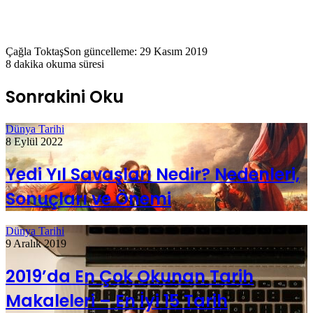
Çağla Toktaş
Son güncelleme: 29 Kasım 2019
8 dakika okuma süresi
Sonrakini Oku
Dünya Tarihi
8 Eylül 2022
Yedi Yıl Savaşları Nedir? Nedenleri,
Sonuçları ve Önemi
Dünya Tarihi
9 Aralık 2019
2019’da En Çok Okunan Tarih
Makaleleri – En İyi 15 Tarih