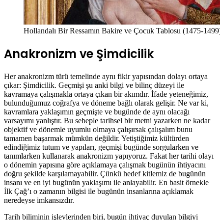
Hollandalı Bir Ressamın Bakire ve Çocuk Tablosu (1475-1499
Anakronizm ve Şimdicilik
Her anakronizm türü temelinde aynı fikir yapısından dolayı ortaya
çıkar: Şimdicilik. Geçmişi şu anki bilgi ve bilinç düzeyi ile
kavramaya çalışmakla ortaya çıkan bir akımdır. İfade yeteneğimiz,
bulunduğumuz coğrafya ve döneme bağlı olarak gelişir. Ne var ki,
kavramlara yaklaşımın geçmişte ve bugünde de aynı olacağı
varsayımı yanlıştır. Bu sebeple tarihsel bir metni yazarken ne kadar
objektif ve dönemle uyumlu olmaya çalışırsak çalışalım bunu
tamamen başarmak mümkün değildir. Yetiştiğimiz kültürden
edindiğimiz tutum ve yapıları, geçmişi bugünde sorgularken ve
tanımlarken kullanarak anakronizm yapıyoruz. Fakat her tarihi olayı
o dönemin yapısına göre açıklamaya çalışmak bugünün ihtiyacını
doğru şekilde karşılamayabilir. Çünkü hedef kitlemiz de bugünün
insanı ve en iyi bugünün yaklaşımı ile anlayabilir. En basit örnekle
İlk Çağ’ı o zamanın bilgisi ile bugünün insanlarına açıklamak
neredeyse imkansızdır.
Tarih biliminin işlevlerinden biri, bugün ihtiyaç duyulan bilgiyi