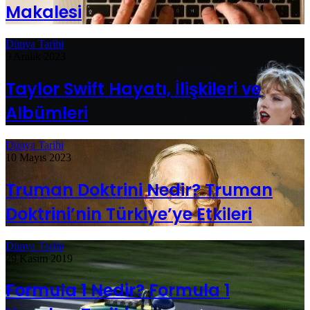
Makalesi
Dünya Tarihi
9 Aralık 2023
Taylor Swift Hayatı, İlişkileri ve
Albümleri
Dünya Tarihi
10 Mayıs 2023
Truman Doktrini Nedir? Truman
Doktrini’nin Türkiye’ye Etkileri
Dünya Tarihi
29 Kasım 2019
Formula 1 Nedir? Formula 1