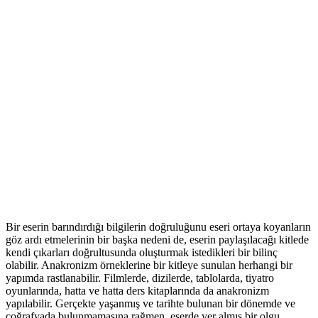
Bir eserin barındırdığı bilgilerin doğruluğunu eseri ortaya koyanların
göz ardı etmelerinin bir başka nedeni de, eserin paylaşılacağı kitlede
kendi çıkarları doğrultusunda oluşturmak istedikleri bir bilinç
olabilir. Anakronizm örneklerine bir kitleye sunulan herhangi bir
yapımda rastlanabilir. Filmlerde, dizilerde, tablolarda, tiyatro
oyunlarında, hatta ve hatta ders kitaplarında da anakronizm
yapılabilir. Gerçekte yaşanmış ve tarihte bulunan bir dönemde ve
coğrafyada bulunmamasına rağmen, eserde yer almış bir olgu,