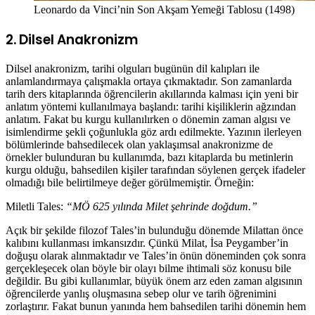
Leonardo da Vinci’nin Son Akşam Yemeği Tablosu (1498)
2. Dilsel Anakronizm
Dilsel anakronizm, tarihi olguları bugünün dil kalıpları ile
anlamlandırmaya çalışmakla ortaya çıkmaktadır. Son zamanlarda
tarih ders kitaplarında öğrencilerin akıllarında kalması için yeni bir
anlatım yöntemi kullanılmaya başlandı: tarihi kişiliklerin ağzından
anlatım. Fakat bu kurgu kullanılırken o dönemin zaman algısı ve
isimlendirme şekli çoğunlukla göz ardı edilmekte. Yazının ilerleyen
bölümlerinde bahsedilecek olan yaklaşımsal anakronizme de
örnekler bulunduran bu kullanımda, bazı kitaplarda bu metinlerin
kurgu olduğu, bahsedilen kişiler tarafından söylenen gerçek ifadeler
olmadığı bile belirtilmeye değer görülmemiştir. Örneğin:
Miletli Tales:
“MÖ 625 yılında Milet şehrinde doğdum.”
Açık bir şekilde filozof Tales’in bulunduğu dönemde Milattan önce
kalıbını kullanması imkansızdır. Çünkü Milat, İsa Peygamber’in
doğuşu olarak alınmaktadır ve Tales’in önün döneminden çok sonra
gerçekleşecek olan böyle bir olayı bilme ihtimali söz konusu bile
değildir. Bu gibi kullanımlar, büyük önem arz eden zaman algısının
öğrencilerde yanlış oluşmasına sebep olur ve tarih öğrenimini
zorlaştırır. Fakat bunun yanında hem bahsedilen tarihi dönemin hem