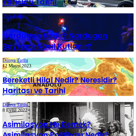
Yarışları Tarihi
Türk Tarihi
29 Ekim 2022
Nardugan Nedir? Nardugan
Bayramı Nasıl Kutlanır?
Dünya Tarihi
12 Mayıs 2023
Bereketli Hilal Nedir? Neresidir?
Haritası ve Tarihi
Dünya Tarihi
8 Eylül 2022
Asimilasyon Ne Demek?
Asimilasyon Politikası Nedir?