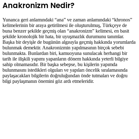
Anakronizm Nedir?
Yunanca geri anlamındaki “ana” ve zaman anlamındaki “khronos”
kelimelerinin bir araya getirilmesi ile oluşturulmuş, Türkçeye de
buna benzer şekilde geçmiş olan “anakronizm” kelimesi, en basit
şekilde kronolojik bir hata, bir uyuşmazlık durumunu tanımlar.
Başka bir deyişle de bugünün algısıyla geçmiş hakkında yorumlarda
bulunmak demektir. Anakronizmin yapılmasının birçok sebebi
bulunmakta. Bunlardan biri, kamuoyuna sunulacak herhangi bir
tarih ile ilişkili yapımı yapanların dönem hakkında yeterli bilgiye
sahip olmamasıdır. Bir başka sebepse, bu kişilerin yapımda
bulunmasını istedikleri olguları ve yapıları öncelik sıralamasında
paylaşacakları bilgilerin doğruluğundan önde tutmaları ve doğru
bilgi paylaşmanın önemini göz ardı etmeleridir.