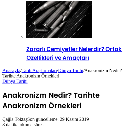
Zararlı Cemiyetler Nelerdir? Ortak
Özellikleri ve Amaçları
Anasayfa
/
Tarih Araştırmaları
/
Dünya Tarihi
/
Anakronizm Nedir?
Tarihte Anakronizm Örnekleri
Dünya Tarihi
Anakronizm Nedir? Tarihte
Anakronizm Örnekleri
Çağla Toktaş
Son güncelleme: 29 Kasım 2019
8 dakika okuma süresi