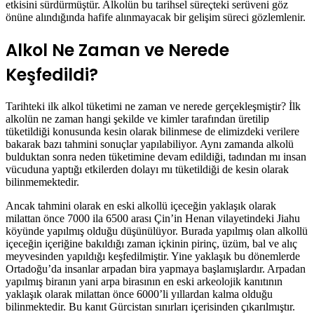
etkisini sürdürmüştür. Alkolün bu tarihsel süreçteki serüveni göz
önüne alındığında hafife alınmayacak bir gelişim süreci gözlemlenir.
Alkol Ne Zaman ve Nerede
Keşfedildi?
Tarihteki ilk alkol tüketimi ne zaman ve nerede gerçekleşmiştir? İlk
alkolün ne zaman hangi şekilde ve kimler tarafından üretilip
tüketildiği konusunda kesin olarak bilinmese de elimizdeki verilere
bakarak bazı tahmini sonuçlar yapılabiliyor. Aynı zamanda alkolü
bulduktan sonra neden tüketimine devam edildiği, tadından mı insan
vücuduna yaptığı etkilerden dolayı mı tüketildiği de kesin olarak
bilinmemektedir.
Ancak tahmini olarak en eski alkollü içeceğin yaklaşık olarak
milattan önce 7000 ila 6500 arası Çin’in Henan vilayetindeki Jiahu
köyünde yapılmış olduğu düşünülüyor. Burada yapılmış olan alkollü
içeceğin içeriğine bakıldığı zaman içkinin pirinç, üzüm, bal ve alıç
meyvesinden yapıldığı keşfedilmiştir. Yine yaklaşık bu dönemlerde
Ortadoğu’da insanlar arpadan bira yapmaya başlamışlardır. Arpadan
yapılmış biranın yani arpa birasının en eski arkeolojik kanıtının
yaklaşık olarak milattan önce 6000’li yıllardan kalma olduğu
bilinmektedir. Bu kanıt Gürcistan sınırları içerisinden çıkarılmıştır.