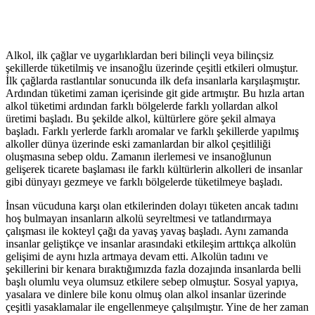
Alkol, ilk çağlar ve uygarlıklardan beri bilinçli veya bilinçsiz
şekillerde tüketilmiş ve insanoğlu üzerinde çeşitli etkileri olmuştur.
İlk çağlarda rastlantılar sonucunda ilk defa insanlarla karşılaşmıştır.
Ardından tüketimi zaman içerisinde git gide artmıştır. Bu hızla artan
alkol tüketimi ardından farklı bölgelerde farklı yollardan alkol
üretimi başladı. Bu şekilde alkol, kültürlere göre şekil almaya
başladı. Farklı yerlerde farklı aromalar ve farklı şekillerde yapılmış
alkoller dünya üzerinde eski zamanlardan bir alkol çeşitliliği
oluşmasına sebep oldu. Zamanın ilerlemesi ve insanoğlunun
gelişerek ticarete başlaması ile farklı kültürlerin alkolleri de insanlar
gibi dünyayı gezmeye ve farklı bölgelerde tüketilmeye başladı.
İnsan vücuduna karşı olan etkilerinden dolayı tüketen ancak tadını
hoş bulmayan insanların alkolü seyreltmesi ve tatlandırmaya
çalışması ile kokteyl çağı da yavaş yavaş başladı. Aynı zamanda
insanlar geliştikçe ve insanlar arasındaki etkileşim arttıkça alkolün
gelişimi de aynı hızla artmaya devam etti. Alkolün tadını ve
şekillerini bir kenara bıraktığımızda fazla dozajında insanlarda belli
başlı olumlu veya olumsuz etkilere sebep olmuştur. Sosyal yapıya,
yasalara ve dinlere bile konu olmuş olan alkol insanlar üzerinde
çeşitli yasaklamalar ile engellenmeye çalışılmıştır. Yine de her zaman