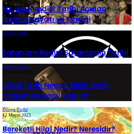
Hz. İsa Kimdir? Tarihi Açıdan
İsa’nın Hayatı ve Kimliği
Dünya Tarihi
1 Ocak 2020
Satanizm Nedir? Satanizmin Tarihi
Dünya Tarihi
29 Kasım 2019
Sözlü Tarih Nedir? Sözlü Tarih
Çalışması Nasıl Yapılır?
Dünya Tarihi
12 Mayıs 2023
Bereketli Hilal Nedir? Neresidir?