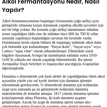
Alkol Fermantasyonu Nedir, Nasıl
Yapılır?
Alkol fermantasyonunun başlangıcı konusunda çoğu tarihçi aynı
görüşlerde olmasına karşın damıtarak yapılmış alkollü içecekler için
net bir bilgi yoktur. Bu konuda çoğu tarihçi damıtmanın milattan
sonra yapıldığını iddia etse de milattan önce 800 ila 700’lü yıllar
arasında yapılmaya başlandığını savunan bir kesimde vardır.
Damıtmanın kesin olarak bilinen ilk başlangıç tarihinde alkol daha
çok hekimlik için kullanılmıştır. “Hayat iksiri”, “hayal suyu” veya
Latince “aqua vitae” olarak adlandırılmıştır. Elimizdeki yazılı
bilgilere dayanarak Avrupa’da damıtmanın milattan sonra 1050-
1100’lü yıllarda net olarak yapıldığı bilinmektedir. Bu işlemi
Avrupalılar Haçlı Seferleri ve İspanyollar aracılığıyla Araplardan
öğrenmişlerdir.
Damıtma o dönemlerde çok basit aletler ile yapıldığından ötürü alkol
açısından yüzde yüz saf içerik üretimi için damıtma işlemini
tekrarlamak gerekiyordu. O dönemlerde damıtma için kullanılan
aygıt aynı zamanda şu an günümüzde kullanılan damıtma
makinelerinin de temelini atmıştır. 1817 yılında damıtma işlemini
kolaylaştırmak adına Pistorius, iki katlı damıtma aygıtını
geliştirmiştir. Ancak bu aygıt ile damıtma işlemi zaman alıcı
olduğundan dolayı Fransa’da yapılmış olan sürekli damıtma aygıtı