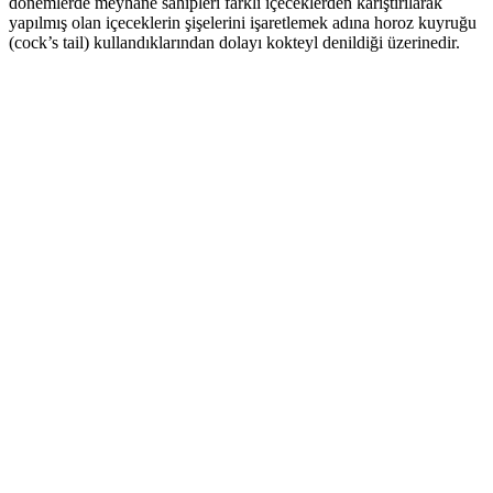
dönemlerde meyhane sahipleri farklı içeceklerden karıştırılarak
yapılmış olan içeceklerin şişelerini işaretlemek adına horoz kuyruğu
(cock’s tail) kullandıklarından dolayı kokteyl denildiği üzerinedir.