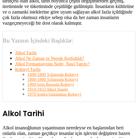
tarihçesi olan alkol, tarih boyunca çeşitli değişimlerden geçmiş,
üretiminde ve tüketiminde çeşitliliğe gidilmiştir. İnsanların kültürüne
ve o zamanki isteklerine göre uyum sağlayan alkol fazla içildiğinde
çok fazla olumsuz etkiye sebep olsa da her zaman insanların
vazgeçmeyeceği bir dost olarak kalmıştır.
Bu Yazının İçindeki Başlıklar:
Alkol Tarihi
Alkol Ne Zaman ve Nerede Keşfedildi?
Alkol Fermantasyonu Nedir, Nasıl Yapılır?
Kokteyl Tarihi
1600-1800 Yıllarında Kokteyl
1800-1900 Yıllarında Kokteyl
1900’lerin Başında Kokteyl
1919-1933 Alkol Yasağı
1970’lerden Günümüze Kokteyl
Alkol Tarihi
Alkol insanoğlunun yaşantısının neredeyse en başlarından beri
onlarla olan, zaman geçtikçe insanlar için işlevini değiştiren bazen