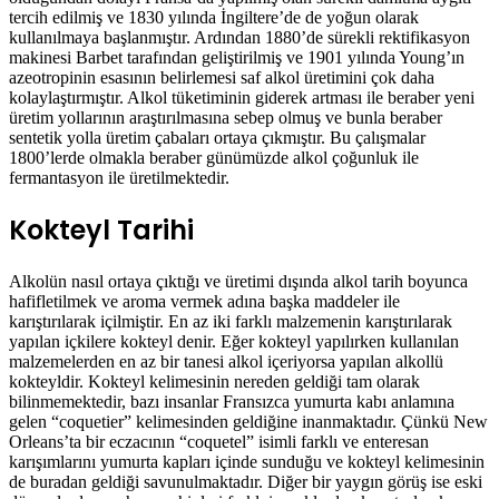
tercih edilmiş ve 1830 yılında İngiltere’de de yoğun olarak
kullanılmaya başlanmıştır. Ardından 1880’de sürekli rektifikasyon
makinesi Barbet tarafından geliştirilmiş ve 1901 yılında Young’ın
azeotropinin esasının belirlemesi saf alkol üretimini çok daha
kolaylaştırmıştır. Alkol tüketiminin giderek artması ile beraber yeni
üretim yollarının araştırılmasına sebep olmuş ve bunla beraber
sentetik yolla üretim çabaları ortaya çıkmıştır. Bu çalışmalar
1800’lerde olmakla beraber günümüzde alkol çoğunluk ile
fermantasyon ile üretilmektedir.
Kokteyl Tarihi
Alkolün nasıl ortaya çıktığı ve üretimi dışında alkol tarih boyunca
hafifletilmek ve aroma vermek adına başka maddeler ile
karıştırılarak içilmiştir. En az iki farklı malzemenin karıştırılarak
yapılan içkilere kokteyl denir. Eğer kokteyl yapılırken kullanılan
malzemelerden en az bir tanesi alkol içeriyorsa yapılan alkollü
kokteyldir. Kokteyl kelimesinin nereden geldiği tam olarak
bilinmemektedir, bazı insanlar Fransızca yumurta kabı anlamına
gelen “coquetier” kelimesinden geldiğine inanmaktadır. Çünkü New
Orleans’ta bir eczacının “coquetel” isimli farklı ve enteresan
karışımlarını yumurta kapları içinde sunduğu ve kokteyl kelimesinin
de buradan geldiği savunulmaktadır. Diğer bir yaygın görüş ise eski