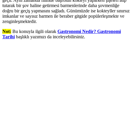
geçti. Aynı zamanda filimde başrolün kokteyl yaparken şişeleri atıp
tutarak bir şov haline getirmesi barmenlerinde daha şovmenliğe
doğru bir geçiş yapmasını sağladı. Günümüzde ise kokteyller sınırsız
imkanlar ve sayısız barmen ile beraber gitgide popülerleşmekte ve
zenginleşmektedir.
Not:
Bu konuyla ilgili olarak
Gastronomi Nedir? Gastronomi
Tarihi
başlıklı yazımızı da inceleyebilirsiniz.