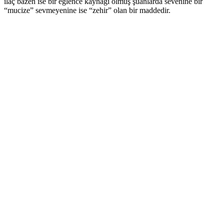
ilaç bazen ise bir eğlence kaynağı olmuş şuanlarda sevenine bir
“mucize” sevmeyenine ise “zehir” olan bir maddedir.