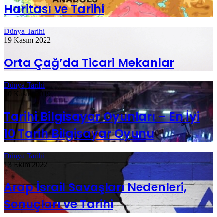
Haritası ve Tarihi
Dünya Tarihi
19 Kasım 2022
Orta Çağ’da Ticari Mekanlar
Dünya Tarihi
30 Kasım 2019
Tarihi Bilgisayar Oyunları – En İyi
10 Tarih Bilgisayar Oyunu
Dünya Tarihi
13 Ekim 2022
Arap İsrail Savaşları Nedenleri,
Sonuçları ve Tarihi