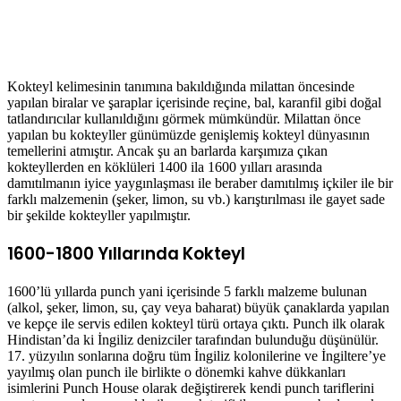
Kokteyl kelimesinin tanımına bakıldığında milattan öncesinde
yapılan biralar ve şaraplar içerisinde reçine, bal, karanfil gibi doğal
tatlandırıcılar kullanıldığını görmek mümkündür. Milattan önce
yapılan bu kokteyller günümüzde genişlemiş kokteyl dünyasının
temellerini atmıştır. Ancak şu an barlarda karşımıza çıkan
kokteyllerden en köklüleri 1400 ila 1600 yılları arasında
damıtılmanın iyice yaygınlaşması ile beraber damıtılmış içkiler ile bir
farklı malzemenin (şeker, limon, su vb.) karıştırılması ile gayet sade
bir şekilde kokteyller yapılmıştır.
1600-1800 Yıllarında Kokteyl
1600’lü yıllarda punch yani içerisinde 5 farklı malzeme bulunan
(alkol, şeker, limon, su, çay veya baharat) büyük çanaklarda yapılan
ve kepçe ile servis edilen kokteyl türü ortaya çıktı. Punch ilk olarak
Hindistan’da ki İngiliz denizciler tarafından bulunduğu düşünülür.
17. yüzyılın sonlarına doğru tüm İngiliz kolonilerine ve İngiltere’ye
yayılmış olan punch ile birlikte o dönemki kahve dükkanları
isimlerini Punch House olarak değiştirerek kendi punch tariflerini