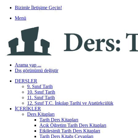
Bizimle İletişime Geçin!
Menü
Arama yap ...
Dış görünümü değiştir
DERSLER
9. Sınıf Tarih
10. Sınıf Tarih
11. Sınıf Tarih
12. Sınıf T.C. İnkılap Tarihi ve Atatürkçülük
İÇERIKLER
Ders Kitapları
Tarih Ders Kitapları
Açık Öğretim Tarih Ders Kitapları
Etkileşimli Tarih Ders Kitapları
Tarih Ders Kitabı Cevapları