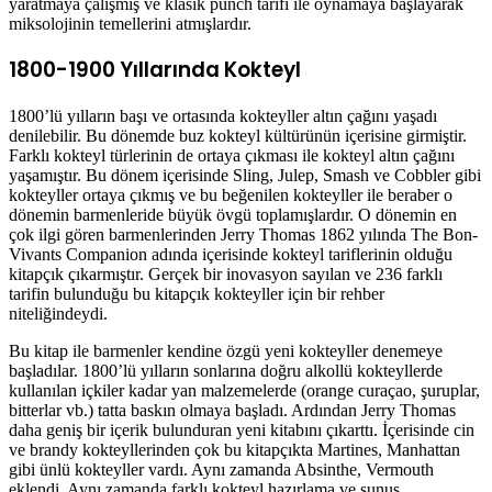
yaratmaya çalışmış ve klasik punch tarifi ile oynamaya başlayarak
miksolojinin temellerini atmışlardır.
1800-1900 Yıllarında Kokteyl
1800’lü yılların başı ve ortasında kokteyller altın çağını yaşadı
denilebilir. Bu dönemde buz kokteyl kültürünün içerisine girmiştir.
Farklı kokteyl türlerinin de ortaya çıkması ile kokteyl altın çağını
yaşamıştır. Bu dönem içerisinde Sling, Julep, Smash ve Cobbler gibi
kokteyller ortaya çıkmış ve bu beğenilen kokteyller ile beraber o
dönemin barmenleride büyük övgü toplamışlardır. O dönemin en
çok ilgi gören barmenlerinden Jerry Thomas 1862 yılında The Bon-
Vivants Companion adında içerisinde kokteyl tariflerinin olduğu
kitapçık çıkarmıştır. Gerçek bir inovasyon sayılan ve 236 farklı
tarifin bulunduğu bu kitapçık kokteyller için bir rehber
niteliğindeydi.
Bu kitap ile barmenler kendine özgü yeni kokteyller denemeye
başladılar. 1800’lü yılların sonlarına doğru alkollü kokteyllerde
kullanılan içkiler kadar yan malzemelerde (orange curaçao, şuruplar,
bitterlar vb.) tatta baskın olmaya başladı. Ardından Jerry Thomas
daha geniş bir içerik bulunduran yeni kitabını çıkarttı. İçerisinde cin
ve brandy kokteyllerinden çok bu kitapçıkta Martines, Manhattan
gibi ünlü kokteyller vardı. Aynı zamanda Absinthe, Vermouth
eklendi. Aynı zamanda farklı kokteyl hazırlama ve sunuş