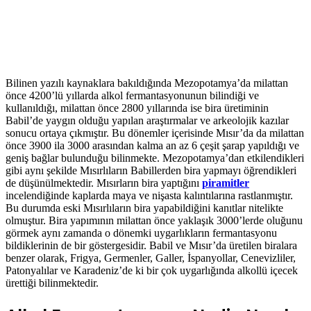
Bilinen yazılı kaynaklara bakıldığında Mezopotamya’da milattan
önce 4200’lü yıllarda alkol fermantasyonunun bilindiği ve
kullanıldığı, milattan önce 2800 yıllarında ise bira üretiminin
Babil’de yaygın olduğu yapılan araştırmalar ve arkeolojik kazılar
sonucu ortaya çıkmıştır. Bu dönemler içerisinde Mısır’da da milattan
önce 3900 ila 3000 arasından kalma an az 6 çeşit şarap yapıldığı ve
geniş bağlar bulunduğu bilinmekte. Mezopotamya’dan etkilendikleri
gibi aynı şekilde Mısırlıların Babillerden bira yapmayı öğrendikleri
de düşünülmektedir. Mısırların bira yaptığını
piramitler
incelendiğinde kaplarda maya ve nişasta kalıntılarına rastlanmıştır.
Bu durumda eski Mısırlıların bira yapabildiğini kanıtlar nitelikte
olmuştur. Bira yapımının milattan önce yaklaşık 3000’lerde oluğunu
görmek aynı zamanda o dönemki uygarlıkların fermantasyonu
bildiklerinin de bir göstergesidir. Babil ve Mısır’da üretilen biralara
benzer olarak, Frigya, Germenler, Galler, İspanyollar, Cenevizliler,
Patonyalılar ve Karadeniz’de ki bir çok uygarlığında alkollü içecek
ürettiği bilinmektedir.