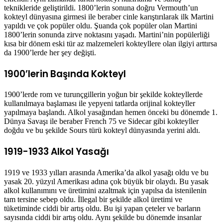
teknikleride geliştirildi. 1800’lerin sonuna doğru Vermouth’un
kokteyl dünyasına girmesi ile beraber cinle karıştırılarak ilk Martini
yapıldı ve çok popüler oldu. Şuanda çok popüler olan Martini
1800’lerin sonunda zirve noktasını yaşadı. Martini’nin popülerliği
kısa bir dönem eski tür az malzemeleri kokteyllere olan ilgiyi arttırsa
da 1900’lerde her şey değişti.
1900’lerin Başında Kokteyl
1900’lerde rom ve turunçgillerin yoğun bir şekilde kokteyllerde
kullanılmaya başlaması ile yepyeni tatlarda orijinal kokteyller
yapılmaya başlandı. Alkol yasağından hemen önceki bu dönemde 1.
Dünya Savaşı ile beraber French 75 ve Sidecar gibi kokteyller
doğdu ve bu şekilde Sours türü kokteyl dünyasında yerini aldı.
1919-1933 Alkol Yasağı
1919 ve 1933 yılları arasında Amerika’da alkol yasağı oldu ve bu
yasak 20. yüzyıl Amerikası adına çok büyük bir olaydı. Bu yasak
alkol kullanımını ve üretimini azaltmak için yapılsa da istenilenin
tam tersine sebep oldu. İllegal bir şekilde alkol üretimi ve
tüketiminde ciddi bir artış oldu. Bu işi yapan çeteler ve barların
sayısında ciddi bir artış oldu. Aynı şekilde bu dönemde insanlar