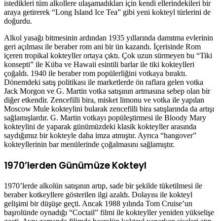
istedikleri tüm alkollere ulaşamadıkları için kendi ellerindekileri bir
araya getirerek “Long Island Ice Tea” gibi yeni kokteyl türlerini de
doğurdu.
Alkol yasağı bitmesinin ardından 1935 yıllarında damıtma evlerinin
geri açılması ile beraber rom ani bir ün kazandı. İçerisinde Rom
içeren tropikal kokteyller ortaya çıktı. Çok uzun sürmeyen bu “Tiki
konsepti” ile Küba ve Hawaii esintili barlar ile tiki kokteylleri
çoğaldı. 1940 ile beraber rom popülerliğini votkaya bıraktı.
Dönemdeki satış politikası ile marketlerde ön raflara gelen votka
Jack Morgon ve G. Martin votka satışının artmasına sebep olan bir
diğer etkendir. Zencefilli bira, misket limonu ve votka ile yapılan
Moscow Mule kokteylini bularak zencefilli bira satışlarında da artışı
sağlamışlardır. G. Martin votkayı popüleştirmesi ile Bloody Mary
kokteylini de yaparak günümüzdeki klasik kokteyller arasında
saydığımız bir kokteyle daha imza atmıştır. Ayrıca “hangover”
kokteyllerinin bar menülerinde çoğalmasını sağlamıştır.
1970’lerden Günümüze Kokteyl
1970’lerde alkolün satışının artıp, sade bir şekilde tüketilmesi ile
beraber kotkeyllere gösterilen ilgi azaldı. Dolayısı ile kokteyl
gelişimi bir düşüşe geçti. Ancak 1988 yılında Tom Cruise’un
başrolünde oynadığı “Coctail” filmi ile kokteyller yeniden yükselişe