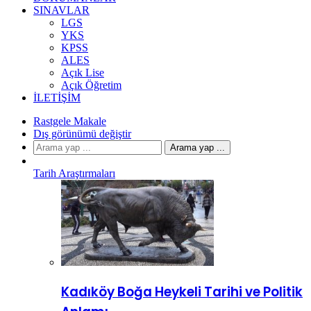
SINAVLAR
LGS
YKS
KPSS
ALES
Açık Lise
Açık Öğretim
İLETIŞIM
Rastgele Makale
Dış görünümü değiştir
Arama yap ...
Tarih Araştırmaları
Kadıköy Boğa Heykeli Tarihi ve Politik