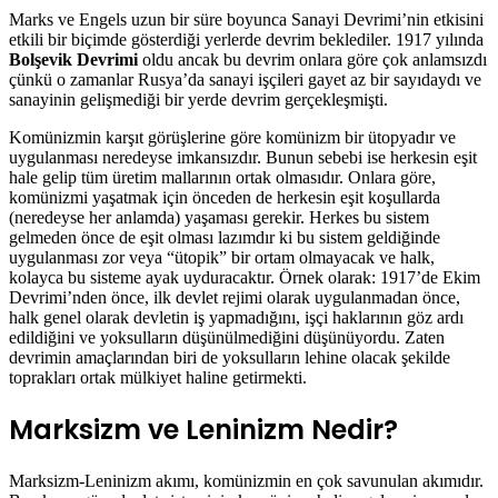
Marks ve Engels uzun bir süre boyunca Sanayi Devrimi’nin etkisini
etkili bir biçimde gösterdiği yerlerde devrim beklediler. 1917 yılında
Bolşevik Devrimi
oldu ancak bu devrim onlara göre çok anlamsızdı
çünkü o zamanlar Rusya’da sanayi işçileri gayet az bir sayıdaydı ve
sanayinin gelişmediği bir yerde devrim gerçekleşmişti.
Komünizmin karşıt görüşlerine göre komünizm bir ütopyadır ve
uygulanması neredeyse imkansızdır. Bunun sebebi ise herkesin eşit
hale gelip tüm üretim mallarının ortak olmasıdır. Onlara göre,
komünizmi yaşatmak için önceden de herkesin eşit koşullarda
(neredeyse her anlamda) yaşaması gerekir. Herkes bu sistem
gelmeden önce de eşit olması lazımdır ki bu sistem geldiğinde
uygulanması zor veya “ütopik” bir ortam olmayacak ve halk,
kolayca bu sisteme ayak uyduracaktır. Örnek olarak: 1917’de Ekim
Devrimi’nden önce, ilk devlet rejimi olarak uygulanmadan önce,
halk genel olarak devletin iş yapmadığını, işçi haklarının göz ardı
edildiğini ve yoksulların düşünülmediğini düşünüyordu. Zaten
devrimin amaçlarından biri de yoksulların lehine olacak şekilde
toprakları ortak mülkiyet haline getirmekti.
Marksizm ve Leninizm Nedir?
Marksizm-Leninizm akımı, komünizmin en çok savunulan akımıdır.