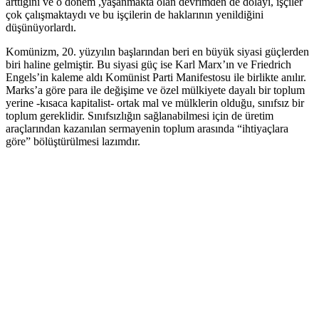
arttığını ve o dönem ,yaşanmakta olan devrimden de dolayı, işçiler
çok çalışmaktaydı ve bu işçilerin de haklarının yenildiğini
düşünüyorlardı.
Komünizm, 20. yüzyılın başlarından beri en büyük siyasi güçlerden
biri haline gelmiştir. Bu siyasi güç ise Karl Marx’ın ve Friedrich
Engels’in kaleme aldı Komünist Parti Manifestosu ile birlikte anılır.
Marks’a göre para ile değişime ve özel mülkiyete dayalı bir toplum
yerine -kısaca kapitalist- ortak mal ve mülklerin olduğu, sınıfsız bir
toplum gereklidir. Sınıfsızlığın sağlanabilmesi için de üretim
araçlarından kazanılan sermayenin toplum arasında “ihtiyaçlara
göre” bölüştürülmesi lazımdır.