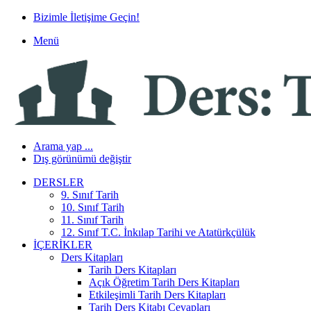
Bizimle İletişime Geçin!
Menü
Arama yap ...
Dış görünümü değiştir
DERSLER
9. Sınıf Tarih
10. Sınıf Tarih
11. Sınıf Tarih
12. Sınıf T.C. İnkılap Tarihi ve Atatürkçülük
İÇERIKLER
Ders Kitapları
Tarih Ders Kitapları
Açık Öğretim Tarih Ders Kitapları
Etkileşimli Tarih Ders Kitapları
Tarih Ders Kitabı Cevapları