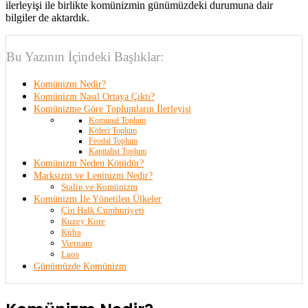
ilerleyişi ile birlikte komünizmin günümüzdeki durumuna dair
bilgiler de aktardık.
Bu Yazının İçindeki Başlıklar:
Komünizm Nedir?
Komünizm Nasıl Ortaya Çıktı?
Komünizme Göre Toplumların İlerleyişi
Komünal Toplum
Köleci Toplum
Feodal Toplum
Kapitalist Toplum
Komünizm Neden Kötüdür?
Marksizm ve Leninizm Nedir?
Stalin ve Komünizm
Komünizm İle Yönetilen Ülkeler
Çin Halk Cumhuriyeti
Kuzey Kore
Küba
Vietnam
Laos
Günümüzde Komünizm