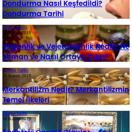
Dondurma Nasıl Keşfedildi?
Dondurma Tarihi
Dünya Tarihi
30 Kasım 2019
Veganlık ve Vejetaryenlik Nedir? Ne
Zaman ve Nasıl Ortaya Çıktı?
Avrupa Tarihi
29 Kasım 2019
Merkantilizm Nedir? Merkantilizmin
Temel İlkeleri
Dünya Tarihi
30 Kasım 2019