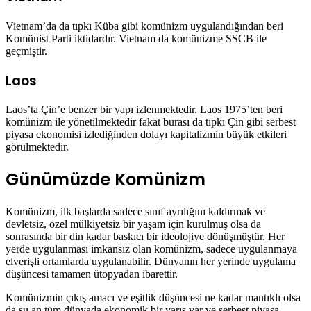
Vietnam’da da tıpkı Küba gibi komünizm uygulandığından beri
Komünist Parti iktidardır. Vietnam da komünizme SSCB ile
geçmiştir.
Laos
Laos’ta Çin’e benzer bir yapı izlenmektedir. Laos 1975’ten beri
komünizm ile yönetilmektedir fakat burası da tıpkı Çin gibi serbest
piyasa ekonomisi izlediğinden dolayı kapitalizmin büyük etkileri
görülmektedir.
Günümüzde Komünizm
Komünizm, ilk başlarda sadece sınıf ayrılığını kaldırmak ve
devletsiz, özel mülkiyetsiz bir yaşam için kurulmuş olsa da
sonrasında bir din kadar baskıcı bir ideolojiye dönüşmüştür. Her
yerde uygulanması imkansız olan komünizm, sadece uygulanmaya
elverişli ortamlarda uygulanabilir. Dünyanın her yerinde uygulama
düşüncesi tamamen ütopyadan ibarettir.
Komünizmin çıkış amacı ve eşitlik düşüncesi ne kadar mantıklı olsa
da şu an tüm dünyada ekonomik bir yarış var ve serbest piyasa