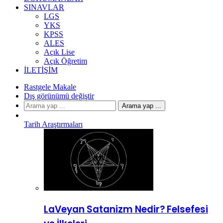
SINAVLAR
LGS
YKS
KPSS
ALES
Açık Lise
Açık Öğretim
İLETIŞIM
Rastgele Makale
Dış görünümü değiştir
Arama yap ...
Tarih Araştırmaları
LaVeyan Satanizm Nedir? Felsefesi