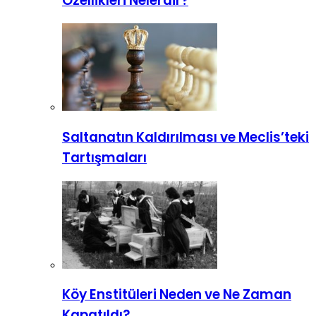
Özellikleri Nelerdir?
Saltanatın Kaldırılması ve Meclis’teki
Tartışmaları
Köy Enstitüleri Neden ve Ne Zaman
Kapatıldı?