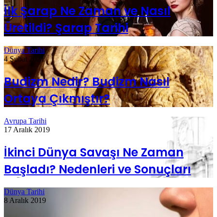
İlk Şarap Ne Zaman ve Nasıl
Üretildi? Şarap Tarihi
Dünya Tarihi
4 Şubat 2021
Budizm Nedir? Budizm Nasıl
Ortaya Çıkmıştır?
Avrupa Tarihi
17 Aralık 2019
İkinci Dünya Savaşı Ne Zaman
Başladı? Nedenleri ve Sonuçları
Dünya Tarihi
8 Aralık 2019