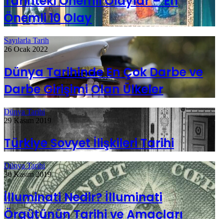
Tarihteki Önemli Olaylar – En
Önemli 10 Olay
Sayılarla Tarih
26 Ocak 2022
Dünya Tarihinde En Çok Darbe ve
Darbe Girişimi Olan Ülkeler
Dünya Tarihi
29 Kasım 2019
Türkiye Sovyet İlişkileri Tarihi
Dünya Tarihi
30 Kasım 2019
İlluminati Nedir? İlluminati
Örgütünün Tarihi ve Amaçları