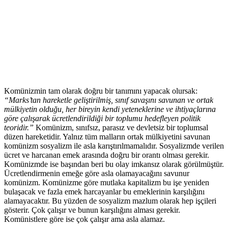
Komünizmin tam olarak doğru bir tanımını yapacak olursak:
“Marks’tan hareketle geliştirilmiş, sınıf savaşını savunan ve ortak
mülkiyetin olduğu, her bireyin kendi yeteneklerine ve ihtiyaçlarına
göre çalışarak ücretlendirildiği bir toplumu hedefleyen politik
teoridir.”
Komünizm, sınıfsız, parasız ve devletsiz bir toplumsal
düzen hareketidir. Yalnız tüm malların ortak mülkiyetini savunan
komünizm sosyalizm ile asla karıştırılmamalıdır. Sosyalizmde verilen
ücret ve harcanan emek arasında doğru bir orantı olması gerekir.
Komünizmde ise başından beri bu olay imkansız olarak görülmüştür.
Ücretlendirmenin emeğe göre asla olamayacağını savunur
komünizm. Komünizme göre mutlaka kapitalizm bu işe yeniden
bulaşacak ve fazla emek harcayanlar bu emeklerinin karşılığını
alamayacaktır. Bu yüzden de sosyalizm mazlum olarak hep işçileri
gösterir. Çok çalışır ve bunun karşılığını alması gerekir.
Komünistlere göre ise çok çalışır ama asla alamaz.