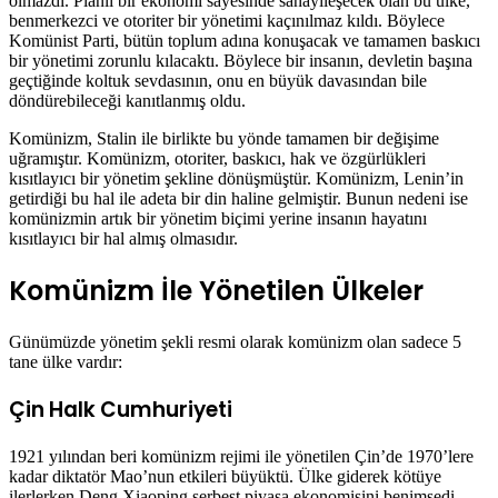
olmazdı. Planlı bir ekonomi sayesinde sanayileşecek olan bu ülke,
benmerkezci ve otoriter bir yönetimi kaçınılmaz kıldı. Böylece
Komünist Parti, bütün toplum adına konuşacak ve tamamen baskıcı
bir yönetimi zorunlu kılacaktı. Böylece bir insanın, devletin başına
geçtiğinde koltuk sevdasının, onu en büyük davasından bile
döndürebileceği kanıtlanmış oldu.
Komünizm, Stalin ile birlikte bu yönde tamamen bir değişime
uğramıştır. Komünizm, otoriter, baskıcı, hak ve özgürlükleri
kısıtlayıcı bir yönetim şekline dönüşmüştür. Komünizm, Lenin’in
getirdiği bu hal ile adeta bir din haline gelmiştir. Bunun nedeni ise
komünizmin artık bir yönetim biçimi yerine insanın hayatını
kısıtlayıcı bir hal almış olmasıdır.
Komünizm İle Yönetilen Ülkeler
Günümüzde yönetim şekli resmi olarak komünizm olan sadece 5
tane ülke vardır:
Çin Halk Cumhuriyeti
1921 yılından beri komünizm rejimi ile yönetilen Çin’de 1970’lere
kadar diktatör Mao’nun etkileri büyüktü. Ülke giderek kötüye
ilerlerken Deng Xiaoping serbest piyasa ekonomisini benimsedi.