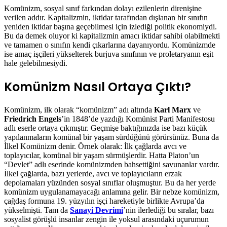
Komünizm, sosyal sınıf farkından dolayı ezilenlerin direnişine
verilen addır. Kapitalizmin, iktidar tarafından dışlanan bir sınıfın
yeniden iktidar başına geçebilmesi için izlediği politik ekonomiydi.
Bu da demek oluyor ki kapitalizmin amacı iktidar sahibi olabilmekti
ve tamamen o sınıfın kendi çıkarlarına dayanıyordu. Komünizmde
ise amaç işçileri yükselterek burjuva sınıfının ve proletaryanın eşit
hale gelebilmesiydi.
Komünizm Nasıl Ortaya Çıktı?
Komünizm, ilk olarak “komünizm” adı altında
Karl Marx
ve
Friedrich Engels
’in 1848’de yazdığı Komünist Parti Manifestosu
adlı eserle ortaya çıkmıştır. Geçmişe baktığınızda ise bazı küçük
yapılanmaların komünal bir yaşam sürdüğünü görürsünüz. Buna da
İlkel Komünizm denir. Örnek olarak: İlk çağlarda avcı ve
toplayıcılar, komünal bir yaşam sürmüşlerdir. Hatta Platon’un
“Devlet” adlı eserinde komünizmden bahsettiğini savunanlar vardır.
İlkel çağlarda, bazı yerlerde, avcı ve toplayıcıların erzak
depolamaları yüzünden sosyal sınıflar oluşmuştur. Bu da her yerde
komünizm uygulanamayacağı anlamına gelir. Bir nebze komünizm,
çağdaş formuna 19. yüzyılın işçi hareketiyle birlikte Avrupa’da
yükselmişti. Tam da
Sanayi Devrimi
’nin ilerlediği bu sıralar, bazı
sosyalist görüşlü insanlar zengin ile yoksul arasındaki uçurumun