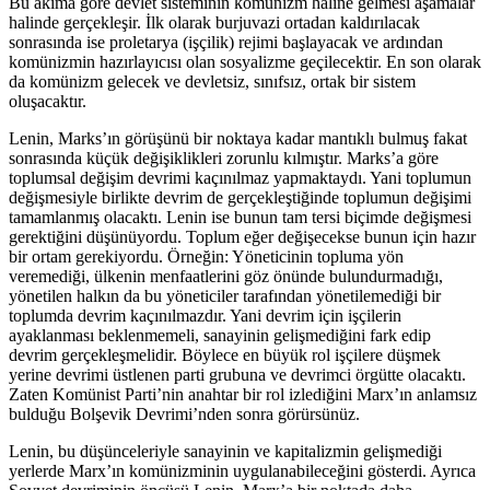
Bu akıma göre devlet sisteminin komünizm haline gelmesi aşamalar
halinde gerçekleşir. İlk olarak burjuvazi ortadan kaldırılacak
sonrasında ise proletarya (işçilik) rejimi başlayacak ve ardından
komünizmin hazırlayıcısı olan sosyalizme geçilecektir. En son olarak
da komünizm gelecek ve devletsiz, sınıfsız, ortak bir sistem
oluşacaktır.
Lenin, Marks’ın görüşünü bir noktaya kadar mantıklı bulmuş fakat
sonrasında küçük değişiklikleri zorunlu kılmıştır. Marks’a göre
toplumsal değişim devrimi kaçınılmaz yapmaktaydı. Yani toplumun
değişmesiyle birlikte devrim de gerçekleştiğinde toplumun değişimi
tamamlanmış olacaktı. Lenin ise bunun tam tersi biçimde değişmesi
gerektiğini düşünüyordu. Toplum eğer değişecekse bunun için hazır
bir ortam gerekiyordu. Örneğin: Yöneticinin topluma yön
veremediği, ülkenin menfaatlerini göz önünde bulundurmadığı,
yönetilen halkın da bu yöneticiler tarafından yönetilemediği bir
toplumda devrim kaçınılmazdır. Yani devrim için işçilerin
ayaklanması beklenmemeli, sanayinin gelişmediğini fark edip
devrim gerçekleşmelidir. Böylece en büyük rol işçilere düşmek
yerine devrimi üstlenen parti grubuna ve devrimci örgütte olacaktı.
Zaten Komünist Parti’nin anahtar bir rol izlediğini Marx’ın anlamsız
bulduğu Bolşevik Devrimi’nden sonra görürsünüz.
Lenin, bu düşünceleriyle sanayinin ve kapitalizmin gelişmediği
yerlerde Marx’ın komünizminin uygulanabileceğini gösterdi. Ayrıca