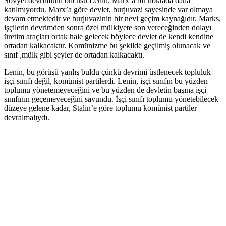
Sovyet devriminin öncüsü Lenin, Marx’a bir noktada daha
katılmıyordu. Marx’a göre devlet, burjuvazi sayesinde var olmaya
devam etmektedir ve burjuvazinin bir nevi geçim kaynağıdır. Marks,
işçilerin devrimden sonra özel mülkiyete son vereceğinden dolayı
üretim araçları ortak hale gelecek böylece devlet de kendi kendine
ortadan kalkacaktır. Komünizme bu şekilde geçilmiş olunacak ve
sınıf ,mülk gibi şeyler de ortadan kalkacaktı.
Lenin, bu görüşü yanlış buldu çünkü devrimi üstlenecek topluluk
işçi sınıfı değil, komünist partilerdi. Lenin, işçi sınıfın bu yüzden
toplumu yönetemeyeceğini ve bu yüzden de devletin başına işçi
sınıfının geçemeyeceğini savundu. İşçi sınıfı toplumu yönetebilecek
düzeye gelene kadar, Stalin’e göre toplumu komünist partiler
devralmalıydı.