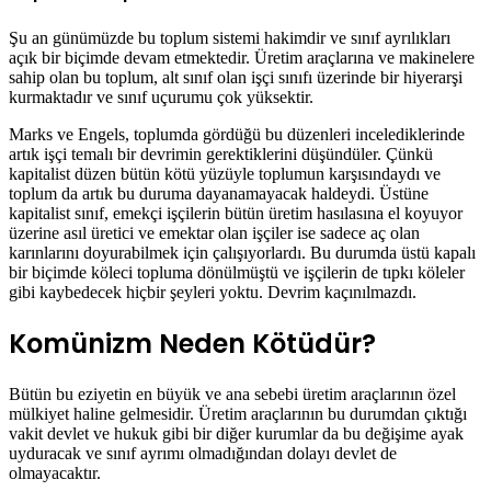
Şu an günümüzde bu toplum sistemi hakimdir ve sınıf ayrılıkları
açık bir biçimde devam etmektedir. Üretim araçlarına ve makinelere
sahip olan bu toplum, alt sınıf olan işçi sınıfı üzerinde bir hiyerarşi
kurmaktadır ve sınıf uçurumu çok yüksektir.
Marks ve Engels, toplumda gördüğü bu düzenleri incelediklerinde
artık işçi temalı bir devrimin gerektiklerini düşündüler. Çünkü
kapitalist düzen bütün kötü yüzüyle toplumun karşısındaydı ve
toplum da artık bu duruma dayanamayacak haldeydi. Üstüne
kapitalist sınıf, emekçi işçilerin bütün üretim hasılasına el koyuyor
üzerine asıl üretici ve emektar olan işçiler ise sadece aç olan
karınlarını doyurabilmek için çalışıyorlardı. Bu durumda üstü kapalı
bir biçimde köleci topluma dönülmüştü ve işçilerin de tıpkı köleler
gibi kaybedecek hiçbir şeyleri yoktu. Devrim kaçınılmazdı.
Komünizm Neden Kötüdür?
Bütün bu eziyetin en büyük ve ana sebebi üretim araçlarının özel
mülkiyet haline gelmesidir. Üretim araçlarının bu durumdan çıktığı
vakit devlet ve hukuk gibi bir diğer kurumlar da bu değişime ayak
uyduracak ve sınıf ayrımı olmadığından dolayı devlet de
olmayacaktır.