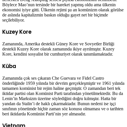
Böylece Mao’nun tersinde bir hareket yapmış oldu ama ülkenin
ekonomisi iyiye gitti. Ülkenin rejimi şu an komünizm olarak görülse
de aslında kapitalizmin baskın olduğu gayet net bir biçimde
seçilebiliyor.
Kuzey Kore
Zamanında, Amerika destekli Güney Kore ve Sovyetler Birliği
destekli Kuzey Kore olarak zamanında ikiye ayrılmıştır. Kuzey
Kore, kendini sosyalist bir cumhuriyet olarak tanımlamaktadır.
Küba
Zamanında çok ses çıkaran Che Guevara ve Fidel Castro
önderliğinde 1959 yılında bir devrim gerçekleşmiştir ve 1961 yılında
tamamen komünist bir rejim haline geçmiştir. O zamandan beri tek
iktidar partisi olan Komünist Parti tarafından yönetilmektedir. Bu da
Lenin’in Marksizm üzerine söylediğini doğru kılmıştır. Hatta bir
yandan da Stalin’i de haklı çıkarmaktadır. Bunun nedeni ise işçi
sınıfının yönetimde hiçbir zaman söz konusu olmaması ve o tarihten
beri iktidarda Komünist Parti’nin yer almasıdır.
Vietnam